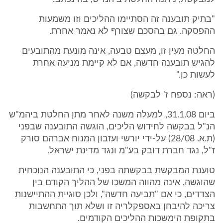
"בתיק תובענה זה הסתיימו ההליכים וזו משמעות
ההפסקה. גם בהסכם שצורף לא נאמר אחרת.
החלטה מעין זו, מעצם טבעה, אינה מונעת מהתובעים
להגיש תובענה חדשה, אם לא קיימת מניעה אחרת
לעשות כן."
(ראה: נספח ז' לבקשה)
ביום 31.1.08, למעלה משנה לאחר מתן החלטת ביהמ"ש
הנ"ל בבקשה לחידוש הליכים, הוגשה התובענה שבפני
(ת.א. 28/08) על-ידי יורשי ועזבון המנוח אברהם סורק
ז"ל, נגד חברת דובק בע"מ ונגד מדינת ישראל.
טוענת המבקשת בבקשתה בפני, כי התובענה הנוכחית
שהוגשה, אינה מהווה המשכו של ההליך הקודם בין
הצדדים, כי אם "תביעה חדשה", ולכן סוגיית ההתיישנות
צריכה להיבחן באספקלריה זו ושלא תוך התחשבות
בתקופת הימשכות ההליכים הקודמים.