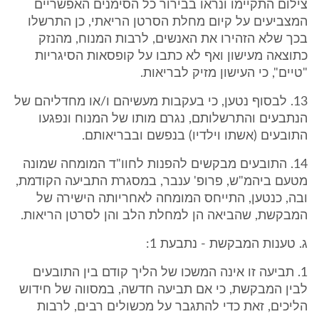
צילום התקיימו ונראו בבירור כל הסימנים האפשריים
המצביעים על קיום מחלת הסרטן הריאתי, כן התרשלו
בכך שלא הזהירו את האנשים, לרבות המנוח, מהנזק
כתוצאה מעישון ואף לא כתבו על קופסאות הסיגריות
"טיים", כי העישון מזיק לבריאות.
13. לבסוף נטען, כי בעקבות מעשיהם ו/או מחדליהם של
הנתבעים והתרשלותם, נגרם מותו של המנוח ונפגעו
התובעים (אשתו וילדיו) בנפשם ובבריאותם.
14. התובעים מבקשים להפנות לחוו"ד המומחה שמונה
מטעם ביהמ"ש, פרופ' ענבר, במסגרת התביעה הקודמת,
ובה, כנטען, התייחס המומחה לאחריותה הישירה של
המבקשת, שהביאה הן למחלת הלב והן לסרטן הריאות.
ג. טענות המבקשת - נתבעת 1:
1. תביעה זו אינה המשכו של הליך קודם בין התובעים
לבין המבקשת, כי אם תביעה חדשה, במסווה של חידוש
הליכים, זאת כדי להתגבר על מכשולים רבים, לרבות