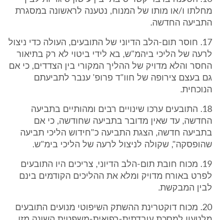
מחלתו ו/או מותו של המנוח, נטענה לראשונה במסגרת
התביעה החדשה.
17. חוסר תום-הלב הדיוני של התובעים, העולה כדי ניצול
לרעה של הליכי ביהמ"ש, בא לידי ביטוי לא רק בתיאור
החסר והלא מדויק של ההליך המקורי בין הצדדים, כי אם
גם בעצם צירופה של חוו"ד פרופ' ענבר לתביעתם
הנוכחית.
18. התובעים ערכו שינויים רבים ומהותיים בתביעה
החדשה, עד שאין מדובר בתביעה שחודשה, כי אם
בתביעה חדשה, הצגת התביעה כ"חידוש הליכי תביעה
שהופסקה", שקולה לניצול לרעה של הליכי בימ"ש.
19. מכוח חובת תום-הלב הדיוני, צריכים היו התובעים
לפרט באורח מדויק ומלא את ההליכים הקודמים בינם
לבין המבקשת.
20. מכוח דוקטרינת ההשתק השיפוטי מנועים התובעים
מלטעון למסכת עובדתית-רפואית-משפטית השונה מזו