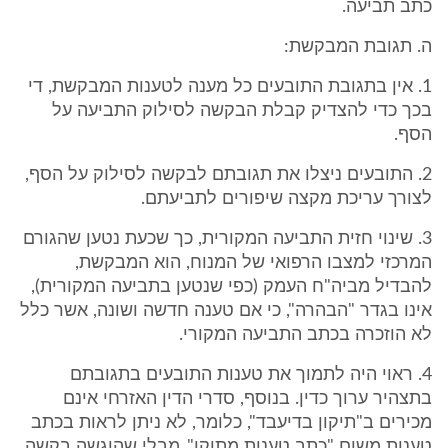
כתב תביעה.
ה. תגובת המבקשת:
1. אין בתגובת התובעים כל מענה לטענות המבקשת, די
בכך כדי להצדיק קבלת הבקשה לסילוק התביעה על
הסף.
2. התובעים ניצלו את תגובתם לבקשה לסילוק על הסף,
לצורך עריכת מקצה שיפורים לתביעתם.
3. שינוי חזית התביעה המקורית, כך שכעת נטען שהגורם
המרכזי למצבו הרפואי של המנוח, הוא המבקשת,
להבדיל מביה"ח העמק (כפי שנטען בתביעה המקורית),
אינו בגדר "הבהרה", כי אם טענה חדשה ושונה, אשר כלל
לא הוזכרה בכתב התביעה המקורי.
4. ראוי היה לתמוך את טענות התובעים בתגובתם
בתצהיר ערוך כדין. בנוסף, סדרי הדין האזרחי אינם
מכירים ב"תיקון בדיעבד", כלומר, לא ניתן לראות בכתב
טענות משום "כתב טענות מתוקן", מבלי שהוגשה בקשה