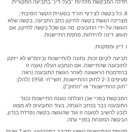
חדלה המבקשת מלהיות "בעל-דין" בתביעה המקורית.
8. כל בקשה לצירוף חוו"ד בסוגיית הקשר הסיבתי,
מצריכה הגשת בקשה לתיקון כתב התביעה, בקשה שלא
הוגשה על-ידי התובעים. מה גם שכל בקשה לתיקון, אם
תוגש, דינה להידחות, מחמת התיישנות.
ו. דיון ומסקנות:
תביעה לקיום זכות, נתונה להתיישנות וביהמ"ש לא ייזקק
לתובענה שהתיישנה, אם הנתבע העלה טענה זו
בהזדמנות הראשונה לאחר הגשת התובענה (ראה:
סעיפים 2-3 לחוק ההתיישנות, תשי"ח- 1958 (להלן:
"חוק ההתיישנות" או "החוק")).
המבקשת בפניי אכן העלתה טענת התיישנות כנגד
התובענה כבר בכתב הגנתה, בעוד התובעים לא מצאו
לנכון להשיב לטענה זו ועד שהוגשה בקשה נפרדת בנדון,
הבקשה המונחת בפניי עתה.
תקופת ההתיישנות כשאין מדובר במקרקעין, היא 7 שנים