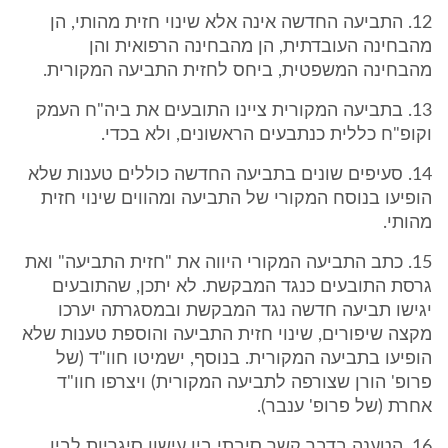
12. התביעה החדשה אינה אלא שינוי חזית מהותי, הן
מהבחינה העובדתית, הן מהבחינה הרפואית והן
מהבחינה המשפטית, ביחס לחזית התביעה המקורית.
13. בתביעה המקורית ציינו התובעים את ביה"ח העמק
וקופ"ח כללית כנתבעים הראשונים, ולא בכדי.
14. סעיפים שונים בתביעה החדשה כוללים טענות שלא
הופיעו בנוסח המקורי של התביעה ומהווים שינוי חזית
מהותי.
15. כתב התביעה המקורי היווה את "חזית התביעה" ואת
גרסת התובעים כנגד המבקשת. לא יתכן, שהתובעים
יגישו תביעה חדשה נגד המבקשת ובמסגרתה יערכו
מקצה שיפורים, שינוי חזית התביעה והוספת טענות שלא
הופיעו בתביעה המקורית. בנוסף, ישמיטו חוו"ד (של
פרופ' הורן שצורפה לתביעה המקורית) ויצרפו חוו"ד
אחרת (של פרופ' ענבר).
16. הטענה בדבר קשר סיבתי בין עישון סיגריות לבין