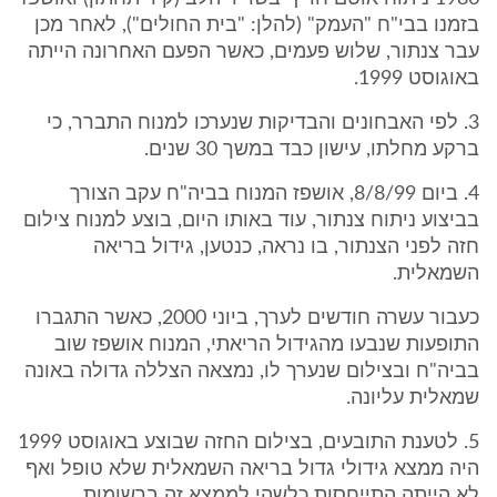
בזמנו בבי"ח "העמק" (להלן: "בית החולים"), לאחר מכן
עבר צנתור, שלוש פעמים, כאשר הפעם האחרונה הייתה
באוגוסט 1999.
3. לפי האבחונים והבדיקות שנערכו למנוח התברר, כי
ברקע מחלתו, עישון כבד במשך 30 שנים.
4. ביום 8/8/99, אושפז המנוח בביה"ח עקב הצורך
בביצוע ניתוח צנתור, עוד באותו היום, בוצע למנוח צילום
חזה לפני הצנתור, בו נראה, כנטען, גידול בריאה
השמאלית.
כעבור עשרה חודשים לערך, ביוני 2000, כאשר התגברו
התופעות שנבעו מהגידול הריאתי, המנוח אושפז שוב
בביה"ח ובצילום שנערך לו, נמצאה הצללה גדולה באונה
שמאלית עליונה.
5. לטענת התובעים, בצילום החזה שבוצע באוגוסט 1999
היה ממצא גידולי גדול בריאה השמאלית שלא טופל ואף
לא הייתה התייחסות כלשהי לממצא זה ברשומות