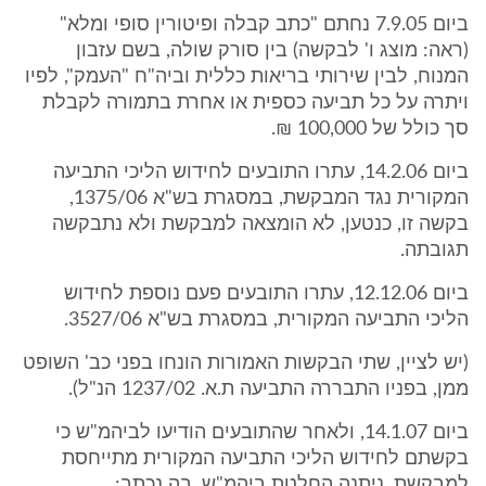
ביום 7.9.05 נחתם "כתב קבלה ופיטורין סופי ומלא"
(ראה: מוצג ו' לבקשה) בין סורק שולה, בשם עזבון
המנוח, לבין שירותי בריאות כללית וביה"ח "העמק", לפיו
ויתרה על כל תביעה כספית או אחרת בתמורה לקבלת
סך כולל של 100,000 ₪.
ביום 14.2.06, עתרו התובעים לחידוש הליכי התביעה
המקורית נגד המבקשת, במסגרת בש"א 1375/06,
בקשה זו, כנטען, לא הומצאה למבקשת ולא נתבקשה
תגובתה.
ביום 12.12.06, עתרו התובעים פעם נוספת לחידוש
הליכי התביעה המקורית, במסגרת בש"א 3527/06.
(יש לציין, שתי הבקשות האמורות הונחו בפני כב' השופט
ממן, בפניו התבררה התביעה ת.א. 1237/02 הנ"ל).
ביום 14.1.07, ולאחר שהתובעים הודיעו לביהמ"ש כי
בקשתם לחידוש הליכי התביעה המקורית מתייחסת
למבקשת, ניתנה החלטת ביהמ"ש, בה נכתב: