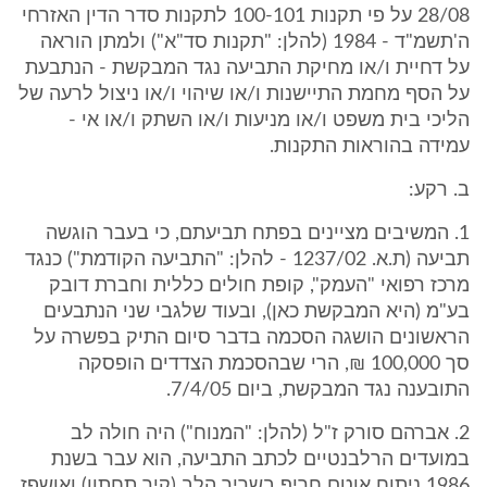
28/08 על פי תקנות 100-101 לתקנות סדר הדין האזרחי
ה'תשמ"ד - 1984 (להלן: "תקנות סד"א") ולמתן הוראה
על דחיית ו/או מחיקת התביעה נגד המבקשת - הנתבעת
על הסף מחמת התיישנות ו/או שיהוי ו/או ניצול לרעה של
הליכי בית משפט ו/או מניעות ו/או השתק ו/או אי -
עמידה בהוראות התקנות.
ב. רקע:
1. המשיבים מציינים בפתח תביעתם, כי בעבר הוגשה
תביעה (ת.א. 1237/02 - להלן: "התביעה הקודמת") כנגד
מרכז רפואי "העמק", קופת חולים כללית וחברת דובק
בע"מ (היא המבקשת כאן), ובעוד שלגבי שני הנתבעים
הראשונים הושגה הסכמה בדבר סיום התיק בפשרה על
סך 100,000 ₪, הרי שבהסכמת הצדדים הופסקה
התובענה נגד המבקשת, ביום 7/4/05.
2. אברהם סורק ז"ל (להלן: "המנוח") היה חולה לב
במועדים הרלבנטיים לכתב התביעה, הוא עבר בשנת
1986 ניתוח אוטם חריף בשריר הלב (קיר תחתון) ואושפז