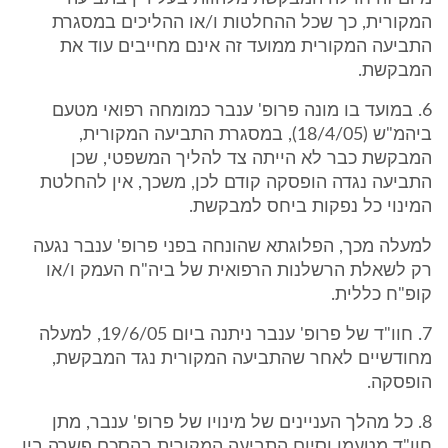
המקורית, כך שכל ההחלטות ו/או ההליכים במסגרת
התביעה המקורית ממועד זה אינם מחייבים עוד את
המבקשת.
6. במועד בו מונה פרופ' ענבר כמומחה רפואי מטעם
ביהמ"ש (18/4/05), במסגרת התביעה המקורית,
המבקשת כבר לא הייתה צד להליך המשפטי, שכן
התביעה נגדה הופסקה קודם לכן, משכך, אין להחלטת
המינוי כל נפקות ביחס למבקשת.
למעלה מכך, הפלוגתא שהונחה בפני פרופ' ענבר נגעה
רק לשאלת הרשלנות הרפואית של ביה"ח העמק ו/או
קופ"ח כללית.
7. חוו"ד של פרופ' ענבר ניתנה ביום 19/6/05, למעלה
מחודשיים לאחר שהתביעה המקורית נגד המבקשת,
הופסקה.
8. כל מהלך העניינים של מינויו של פרופ' ענבר, מתן
חוו"ד מטעמו וסיום התביעה המקורית בהסכם פשרה בין