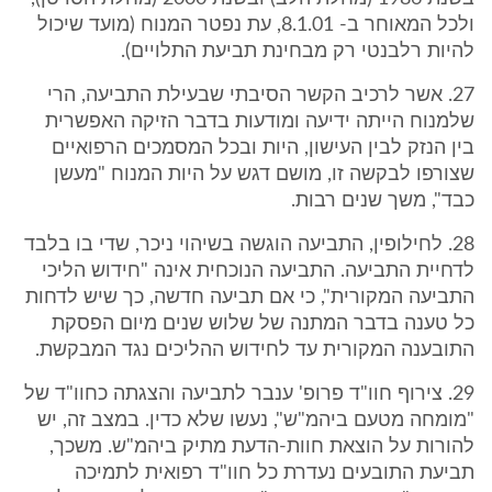
ולכל המאוחר ב- 8.1.01, עת נפטר המנוח (מועד שיכול
להיות רלבנטי רק מבחינת תביעת התלויים).
27. אשר לרכיב הקשר הסיבתי שבעילת התביעה, הרי
שלמנוח הייתה ידיעה ומודעות בדבר הזיקה האפשרית
בין הנזק לבין העישון, היות ובכל המסמכים הרפואיים
שצורפו לבקשה זו, מושם דגש על היות המנוח "מעשן
כבד", משך שנים רבות.
28. לחילופין, התביעה הוגשה בשיהוי ניכר, שדי בו בלבד
לדחיית התביעה. התביעה הנוכחית אינה "חידוש הליכי
התביעה המקורית", כי אם תביעה חדשה, כך שיש לדחות
כל טענה בדבר המתנה של שלוש שנים מיום הפסקת
התובענה המקורית עד לחידוש ההליכים נגד המבקשת.
29. צירוף חוו"ד פרופ' ענבר לתביעה והצגתה כחוו"ד של
"מומחה מטעם ביהמ"ש", נעשו שלא כדין. במצב זה, יש
להורות על הוצאת חוות-הדעת מתיק ביהמ"ש. משכך,
תביעת התובעים נעדרת כל חוו"ד רפואית לתמיכה