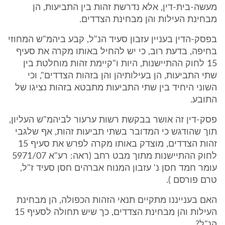
מעשה-בית-דין, אלא נדרשת זהות בין התביעות, הן
מבחינת העילות והן מבחינת הצדדים.
בפסק-הדין בעניין עזבון סעיד הנ"ל, קבע ביהמ"ש המחוזי
בחיפה, בדעת רוב, כי יש להחיל באותו מקרה את סעיף
15 לחוק ההתיישנות, היות ו"קיימת זהות מוחלטת בין
שתי התביעות, הן בעילותיהן והן בזהות הצדדים", וכי
השוני היחיד בין שתי התביעות מתבטא בזהות נציגו של
התובע.
פסק-דין זה אושר בבקשת רשות ערעור לביהמ"ש העליון,
תוך שהודגש כי המדובר בשתי תביעות זהות, אף שלגבי
זהות הצדדים, מוצדק באותו מקרה לפרש את סעיף 15
לחוק ההתיישנות מתוך מבט רחב (ראה: רע"א 5971/07
עומר חמד חסן נ' עזבון המנוח אברהים חסן סעיד ז"ל,
טרם פורסם ).
האם בענייננו מתקיים תנאי הזהות הכפולה, הן מבחינת
העילות והן מבחינת הצדדים, כך שיש תחולה לסעיף 15
הנ"ל?