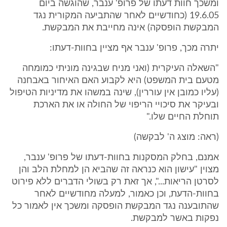
ומשכך חוות דעתו של פרופ' ענבר, שהוגשה ביום
19.6.05 (כחודשיים לאחר שהתביעה המקורית נגד
המבקשת הופסקה) אינה מחייבת את המבקשת.
יתרה מכך, פרופ' ענבר אף מציין בחוות-דעתו:
"השאלה העיקרית (ואני מניח שבגינה מוניתי כמומחה
מטעם בית המשפט) היא לקבוע האם האיחור באבחנה
(עליו כמובן אין עוררין), שינה במשהו את מדיניות הטיפול
ובעיקר את סיכויי הריפוי של החולה או את הארכת
תוחלת החיים שלו."
(ראה: מוצג ה' לבקשה)
אמנם, בחלק המסקנות בחוות-דעתו של פרופ' ענבר,
מצוין "עישון הוא כנראה זה שהביא הן למחלת הלב והן
לסרטן הריאות...", אך זאת רק בשולי הדברים ללא פירוט
בחוות-הדעת, וכן כאמור, למעלה מחודשיים לאחר
שהתובענה נגד המבקשת הופסקה ומשכך אין לאמור כל
נפקות באשר למבקשת.