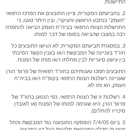
התיישנות.
2. בתביעתם המקורית, ציינו התובעים את המרכז הרפואי
"העמק" כנתבע הראשון והעיקרי, ובין היתר טענו, כי
התרשלות הצוות הרפואי בביה"ח העמק הביאה להחמרה
רבה במצבו שהביאה בסופו של דבר למותו.
3. במסגרת תביעתם המקורית, לא הגישו התובעים כל
חוו"ד בעניינה של המבקשת ו/או בענין הקשר הסיבתי
בין עישון סיגריות לבין מחלתו ו/או מותו של המנוח.
התובעים תמכו טענותיהם בחוו"ד רפואית של פרופ' הורן
שעניינה רשלנות הצוות הרפואי בקופ"ח ו/או בביה"ח
העמק, הא ותו לא.
4. רשלנות זו של הצוות הרפואי, כפי הנטען בחוו"ד של
פרופ' הורן, היא שגרמה למותו של המנוח (או לאובדן
סיכוייו להחלים).
5. ביום 7/4/05 הופסקה התובענה נגד המבקשת והחל
מיום זה חדלה המבקשת מלהוות בעל דין בתביעה