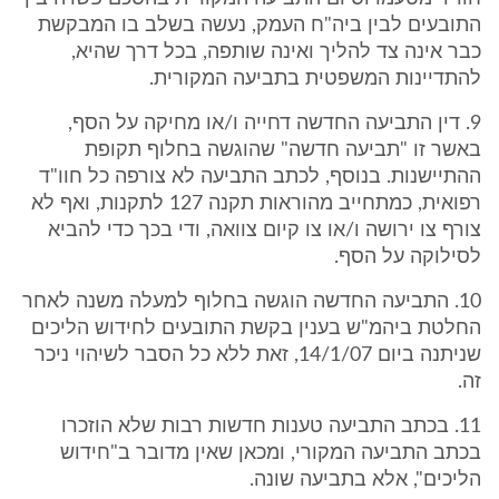
התובעים לבין ביה"ח העמק, נעשה בשלב בו המבקשת
כבר אינה צד להליך ואינה שותפה, בכל דרך שהיא,
להתדיינות המשפטית בתביעה המקורית.
9. דין התביעה החדשה דחייה ו/או מחיקה על הסף,
באשר זו "תביעה חדשה" שהוגשה בחלוף תקופת
ההתיישנות. בנוסף, לכתב התביעה לא צורפה כל חוו"ד
רפואית, כמתחייב מהוראות תקנה 127 לתקנות, ואף לא
צורף צו ירושה ו/או צו קיום צוואה, ודי בכך כדי להביא
לסילוקה על הסף.
10. התביעה החדשה הוגשה בחלוף למעלה משנה לאחר
החלטת ביהמ"ש בענין בקשת התובעים לחידוש הליכים
שניתנה ביום 14/1/07, זאת ללא כל הסבר לשיהוי ניכר
זה.
11. בכתב התביעה טענות חדשות רבות שלא הוזכרו
בכתב התביעה המקורי, ומכאן שאין מדובר ב"חידוש
הליכים", אלא בתביעה שונה.