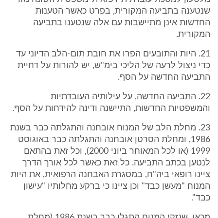
שנטענה בתביעה המקורית, בפרט כאשר הטענות
החדשות אינן מתיישבות עם אלה שנטענו בתביעה
המקורית.
21. היות והתובעים הפרו את חובת תום-הלב הדיוני עד
כדי ניצול לרעה של הליכי בימ"ש, יש להורות על דחיית
התביעה החדשה על הסף.
22. התביעה החדשה, על עילותיה העובדתיות
והמשפטיות החדשות, התיישנה ודינה להידחות על הסף.
23. מחלת הלב של המנוח אובחנה והתגלתה כבר בשנת
1986, ומחלת הסרטן אובחנה והתגלתה כבר באוגוסט
1999 (או לכל המאוחר ביוני 2000), וכל זאת בהתאם
לנטען בכתב התביעה. כל זאת כאשר לכל אורך הדרך
ציינו רופאי ביה"ח, במסגרת האבחנה הרפואית, את היות
המנוח "מעשן כבד" וכן ציינו כי ברקע מחלותיו "עישון
כבד".
מכאן, שנזקי המנוח התגלו כבר בשנת 1986 (מחלת