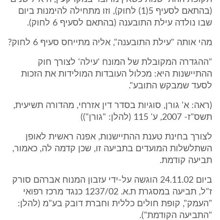
(בהתאם לסעיף 5(1) לחוק), וזו מתחילה להימנות ביום
שבו נולדה עילת התובענה (בהתאם לסעיף 6 לחוק).
מהי אותה "עילת התובענה", אליה מתייחס סעיף 6 לחוק?
"ההגדרה המקובלת של המונח 'עילה' לצורך חוק
ההתיישנות היא: מכלול העובדות המולידות את הזכות
לסעד שמבקש התובע".
(ראה: א' גורן, סוגיות בסדר דין אזרחי, מהדורה תשיעית,
תשס"ז- 2007, ע' 115 (להלן: "גורן"))
לצורך בחינת טענת ההתיישנות, אפנה ראשית לאופן
השתלשלות המועדים בתביעה זו, שכן קדמה לה, כאמור,
תביעה קודמת.
ביום 24.11.02 הוגשה על-ידי עזבון המנוח אברהם סורק
ז"ל, תביעה במסגרת ת.א. 1237/02 כנגד מרכז רפואי
"העמק", קופת חולים כללית וחברת דובק בע"מ (להלן:
"התביעה הקודמת").