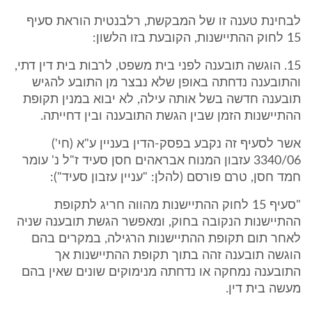
לבחינת טענה זו של המבקשת, רלבנטית הוראת סעיף
15 לחוק ההתיישנות, הקובעת בזו הלשון:
15. הוגשה תובענה לפני בית משפט, לרבות בית דין דתי,
והתובענה נדחתה באופן שלא נבצר מן התובע להגיש
תובענה חדשה בשל אותה עילה, לא יבוא במנין תקופת
ההתיישנות הזמן שבין הגשת התובענה ובין דחייתה.
אשר לסעיף זה נקבע בפסק-הדין בעניין ע"א (חי')
3340/06 עזבון המנוח אבראהים חסן סעיד ז"ל נ' עומר
חמד חסן, טרם פורסם (להלן: "עניין עזבון סעיד"):
"סעיף 15 לחוק ההתיישנות מהווה חריג לתקופת
ההתיישנות הנקובה בחוק, ומאפשר הגשת תובענה שניה
לאחר תום תקופת ההתיישנות הרגילה, במקרים בהם
הוגשה תובענה זהה בתוך תקופת ההתיישנות אך
התובענה נמחקה או נדחתה מנימוקים שונים שאין בהם
מעשה בית דין.