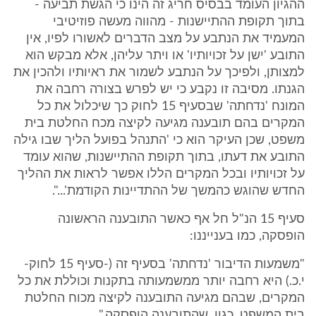
ההגיון העומד בבסיס חריג זה הינו כי הגשת תביעה -
בתוך תקופת ההתיישנות - מהווה מעשה פוזיטיבי
המעמיד את הנתבע על מצב הדברים לאשורו לפיו, אין
התובע 'ישן על זכויותיו' או ויתר עליהן, אלא מבקש הוא
למצותן, ולפיכך על הנתבע לשמור את ראיותיו ולהכין את
הגנתו. מסיבה זו נקבע כי יש לפרש בצורה רחבה את
המונח 'נדחתה' שבסעיף 15 לחוק כך שיכלול את כל
המקרים בהם תובענה מגיעה לקיצה מכח החלטת בית
משפט, שכן העיקר הוא כי 'התנהל בפועל הליך שבו גילה
התובע את דעתו, בתוך תקופת ההתיישנות, שהוא עומד
על זכויותיו ובכל המקרים הללו אפשר לראות את ההליך
החדש שהוגש כהמשך של ההתדיינות הקודמת'...".
סעיף 15 הנ"ל חל אף כאשר התובענה הראשונה
הופסקה, כמו בענייננו:
"משמעות הדיבור 'נדחתה' בסעיף זה (-סעיף 15 לחוק-
י.כ.) היא רחבה יותר ממשמעותה בתקנות וכוללת את כל
המקרים, שבהם מגיעה התובענה לקיצה מכוח החלטת
בית המשפט, כגון, שהתובענה הופסקה."