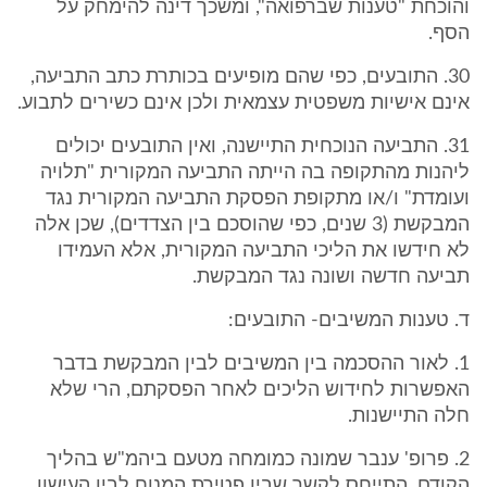
והוכחת "טענות שברפואה", ומשכך דינה להימחק על
הסף.
30. התובעים, כפי שהם מופיעים בכותרת כתב התביעה,
אינם אישיות משפטית עצמאית ולכן אינם כשירים לתבוע.
31. התביעה הנוכחית התיישנה, ואין התובעים יכולים
ליהנות מהתקופה בה הייתה התביעה המקורית "תלויה
ועומדת" ו/או מתקופת הפסקת התביעה המקורית נגד
המבקשת (3 שנים, כפי שהוסכם בין הצדדים), שכן אלה
לא חידשו את הליכי התביעה המקורית, אלא העמידו
תביעה חדשה ושונה נגד המבקשת.
ד. טענות המשיבים- התובעים:
1. לאור ההסכמה בין המשיבים לבין המבקשת בדבר
האפשרות לחידוש הליכים לאחר הפסקתם, הרי שלא
חלה התיישנות.
2. פרופ' ענבר שמונה כמומחה מטעם ביהמ"ש בהליך
הקודם, התייחס לקשר שבין פטירת המנוח לבין העישון.