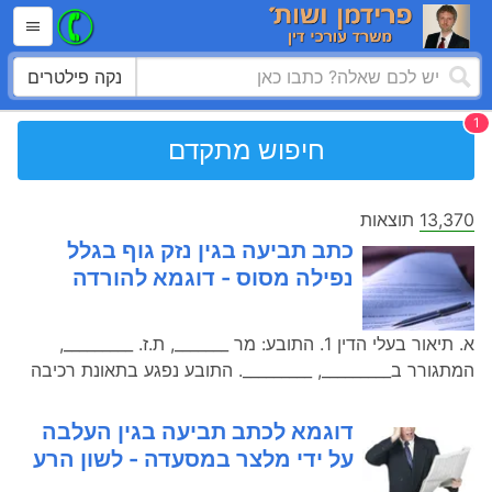
נקה פילטרים
חיפוש מתקדם
13,370
תוצאות
כתב תביעה בגין נזק גוף בגלל
נפילה מסוס - דוגמא להורדה
א. תיאור בעלי הדין 1. התובע: מר _______, ת.ז. _________,
המתגורר ב_________, _________. התובע נפגע בתאונת רכיבה
דוגמא לכתב תביעה בגין העלבה
על ידי מלצר במסעדה - לשון הרע