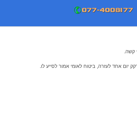
 קשה.