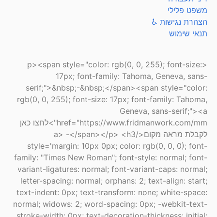
משפט פלילי
הצהרת נגישות ♿
תנאי שימוש
<p><span style="color: rgb(0, 0, 255); font-size:
17px; font-family: Tahoma, Geneva, sans-
serif;">&nbsp;-&nbsp;</span><span style="color:
rgb(0, 0, 255); font-size: 17px; font-family: Tahoma,
Geneva, sans-serif;"><a
href="https://www.fridmanwork.com/mm">לחצו כאן
לקבלת מראה מקום</a> -</span></p> <h3
style='margin: 10px 0px; color: rgb(0, 0, 0); font-
family: "Times New Roman"; font-style: normal; font-
variant-ligatures: normal; font-variant-caps: normal;
letter-spacing: normal; orphans: 2; text-align: start;
text-indent: 0px; text-transform: none; white-space:
normal; widows: 2; word-spacing: 0px; -webkit-text-
stroke-width: 0px; text-decoration-thickness: initial;