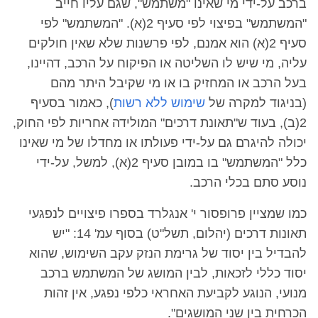
ברכב על-ידי מי שאינו "משתמש", שגם עליו חייב
"המשתמש" בפיצוי לפי סעיף 2(א). "המשתמש" לפי
סעיף 2(א) הוא אמנם, לפי פרשנות שלא שאין חולקים
עליה, מי שיש לו השליטה או הפיקוח על הרכב, דהיינו,
בעל הרכב או המחזיק בו או מי שקיבל היתר מהם
(בניגוד למקרה של
שימוש ללא רשות
), כאמור בסעיף
2(ב), בעוד ש"תאונת דרכים" המולידה אחריות לפי החוק,
יכולה להיגרם גם על-ידי פעולתו או מחדלו של מי שאינו
כלל "המשתמש" בו במובן סעיף 2(א), למשל, על-ידי
נוסע סתם בכלי הרכב.
כמו שמציין פרופסור י' אנגלרד בספרו פיצויים לנפגעי
תאונות דרכים (יהלום, תשל"ט) בסוף עמ' 14: "יש
להבדיל בין יסוד של גרימת הנזק עקב השימוש, שהוא
יסוד כללי לזכאות, לבין המושג של המשתמש ברכב
מנועי, הנוגע לקביעת האחראי כלפי נפגע, אין זהות
הכרחית בין שני המושגים".