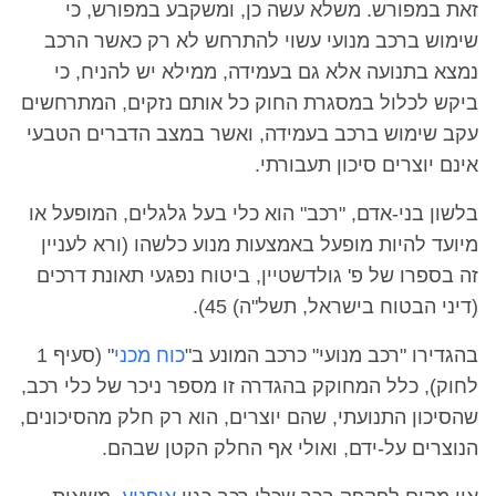
זאת במפורש. משלא עשה כן, ומשקבע במפורש, כי
שימוש ברכב מנועי עשוי להתרחש לא רק כאשר הרכב
נמצא בתנועה אלא גם בעמידה, ממילא יש להניח, כי
ביקש לכלול במסגרת החוק כל אותם נזקים, המתרחשים
עקב שימוש ברכב בעמידה, ואשר במצב הדברים הטבעי
אינם יוצרים סיכון תעבורתי.
בלשון בני-אדם, "רכב" הוא כלי בעל גלגלים, המופעל או
מיועד להיות מופעל באמצעות מנוע כלשהו (ורא לעניין
זה בספרו של פ' גולדשטיין, ביטוח נפגעי תאונת דרכים
(דיני הבטוח בישראל, תשל"ה) 45).
בהגדירו "רכב מנועי" כרכב המונע ב"
כוח מכני
" (סעיף 1
לחוק), כלל המחוקק בהגדרה זו מספר ניכר של כלי רכב,
שהסיכון התנועתי, שהם יוצרים, הוא רק חלק מהסיכונים,
הנוצרים על-ידם, ואולי אף החלק הקטן שבהם.