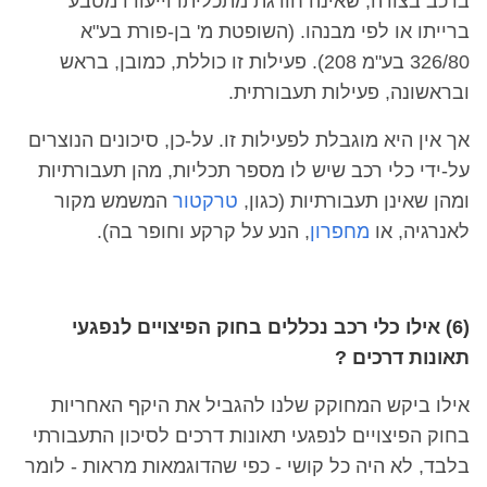
ברכב בצורה, שאינה חורגת מתכליתו וייעודו מטבע
ברייתו או לפי מבנהו. (השופטת מ' בן-פורת בע"א
326/80 בע"מ 208). פעילות זו כוללת, כמובן, בראש
ובראשונה, פעילות תעבורתית.
אך אין היא מוגבלת לפעילות זו. על-כן, סיכונים הנוצרים
על-ידי כלי רכב שיש לו מספר תכליות, מהן תעבורתיות
ומהן שאינן תעבורתיות (כגון,
טרקטור
המשמש מקור
לאנרגיה, או
מחפרון
, הנע על קרקע וחופר בה).
(6) אילו כלי רכב נכללים בחוק הפיצויים לנפגעי
תאונות דרכים ?
אילו ביקש המחוקק שלנו להגביל את היקף האחריות
בחוק הפיצויים לנפגעי תאונות דרכים לסיכון התעבורתי
בלבד, לא היה כל קושי - כפי שהדוגמאות מראות - לומר