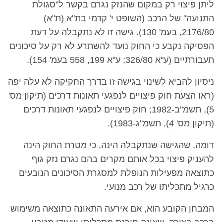
ליתן פיצוי רק במקום שהנזק נגרם בקשר ל"סגולת
התנועה" של הרכב (השופט י' קדמי בת"א (ת"א)
2176/80, בעמ' 130). גישה זו לא נתקבלה על דעת
הפסיקה נקבע כי החוק נועד להשתרע לא רק על סיכונים
תעבורתיים (ע"א 326/80; ע"א 199, 558 בעמ' 154).
ניסיון להביא לשינוי בגישה זו בדרך החקיקה לא עלה יפה
(ראו הצעת חוק פיצויים לנפגעי תאונות דרכים (תיקון מס'
5), תשמ"ב-1982; חוק פיצויים לנפגעי תאונות דרכים
(תיקון מס' 4), תשמ"ג-1983).
דומה, שהגישה שנתקבלה הינה, כי מטרת החוק הינה
להעניק פיצוי בכל אותם מקרים בהם נגרם נזק גוף
כתוצאה מפעילות הנופלת למסגרת הסיכונים הנובעים
כרגיל מתכליתו של רכב מנועי.
המבחן הקובע הוא, אם אירעה התאונה כתוצאה משימוש