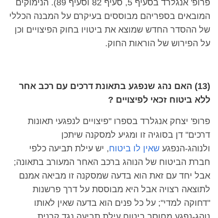
פרופ' אנגלרד בסעיף 5, סעיף 82 וסעיף 89). הנימוקים
המובאים בספריהם מבוססים בעיקרם על המבנה הכללי
של ההסדר החדש שמוצא את ביטויו בחוק הפיצויים וכן
על הפירוש של הוראות החוק.
(13) האם נהג שנפגע בתאונת דרכים עם רכב אחר
ללא ביטוח זכאי לפיצויים ?
פרופ' יצחק אנגלרד בספרו "פיצויים לנפגעי תאונות
דרכים" דן בסוגיה זו ומגיע למסקנה שיתכן
ולנוהג-הנפגע
שאין לו ביטוח
, יש עילת תביעה כלפי
חברת הביטוח של הנוהג ברכב האחר המעורב בתאונה;
אבל יחד עם זאת הוא בדעה שמסקנה זו מביאה אמנם
לתוצאה רצויה אבל היא מבוססת על דרך פרשנות
"דחוקה למדי"; על כל פנים הוא בדעה שאין לאותו
נוהג-נפגע מחוסר ביטוח עילת תביעה נגד קרנית.