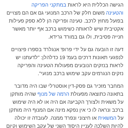
הגישה הכללית היא לראות
במתקני הפריקה
והטעינה
משום חלק של הרכב המנועי גם אם הם מצויים
בפועל מחוץ לרכב. טעינה ופריקה הן ללא ספק פעילות
אקטיבית שיש לראותה כשימוש ברכב אף יותר מאשר
חנייה פסיבית, ולו גם במורד גרידא.
דעה זו הובעה גם על ידי פרופ' אנגלרד בספרו פיצויים
לנפגעי תאונות דרכים בעמ' 19 כדלהלן: "לדעתנו יש
לראות בנזקים הנובעים מפעולות הטעינה והפריקה
נזקים הנגרמים עקב שימוש ברכב מנועי".
המחבר מזכיר גם פסק-דין אוסטרלי שבו היה מדובר
בתאונה כתוצאה מפעולת
הרמה של מנוף
שהיה מותקן
על משאית ולצורך הקביעה אם היה או לא היה שימוש
ברכב ונראה לו כי אין נפקא מינה אם המנוף היה מותקן
על
המשאית
או חיצוני ונפרד ממנה. לעובדה זו יכולה
להיות השלכה לעניין היסוד השני של עקב השימוש וקיום