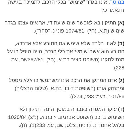
במוסך
, אינו בגדר "שימוש" בכלי הרכב. לתמיכה בגישה
זו נאמר כי:
(א)
התיקון בא לאפשר שימוש עתידי, אך אינו עצמו בגדר
שימוש (ת.א. (חי') 1074/81 פוני נ. "סהר").
(ב)
לא זו בלבד שלא שימש את התובע אלא אדרבא,
התובע הוא אשר 'שימש' את כלי הרכב, היינו טיפל בו על
מנת לתקנו (השופט קציר בת.א. (חי') 367/81שם, עמ'
228).
(ג)
אדם המתקן את הרכב אינו 'משתמש' בו אלא מטפל
ומתחזק אותו (השופטת דיבון בת.א. (שלום-הרצליה)
101/86, בעמ' 233, 374)).
(ד)
עיקר המטרה בעבודה במוסך הינה התיקון ולא
השימוש ברכב (השופט אברמוביץ בת.א. (נ"צ) 1020/84
בלאל אחמד נ. קרנית, צלט, שם, עמ' 233(1), (ז)).