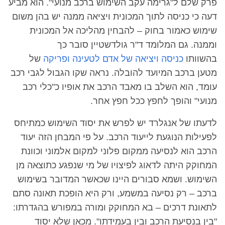
פרק שלם ל"גרימה עקב השימוש ברכב מנועי". הוא מביע
דעה כי כניסה לתוך המכונית ויציאה ממנה יש בהן משום
שימוש כאמור בחוק – להבחין מהליכה אל המכונית
וממנה. גם המלומד ד"ר גולדשטיין סובר כך
בהשוותו
כניסה ויציאה של אדם לטעינה ופריקה
של
מטען ברכב המיועד להובלה. נראה שקו הגבול לגבי רכב
עומד, הוא השלב בו מאבד הרכב את אופיו כ"כלי רכב
מנועי" והופך לחפץ ככל חפץ אחר.
לדעתו של אנגלרד יש לפרש את יסוד השימוש כמתיחס
לפעילות הנוגעת לייעוד הרכב. על פי המבחן הזה יעוד
הרכב הוא לנסיעה ממקום פלוני למקום אלמוני וכוונת
המחוקק היתה לדאוג לפיצויו של מי שנפגע כתוצאה מן
השימוש. ושמא סבורים היינו שכאשר המדובר בשימוש
ברכב – רק נסיעה במשמע, ורק היא הופכת תאונה סתם
לתאונת דרכים – בא המחוקק ומורה במפורש בהגדרתו:
"בין בנסיעת הרכב ובין בעמידתו". מכאן שלא יסוד