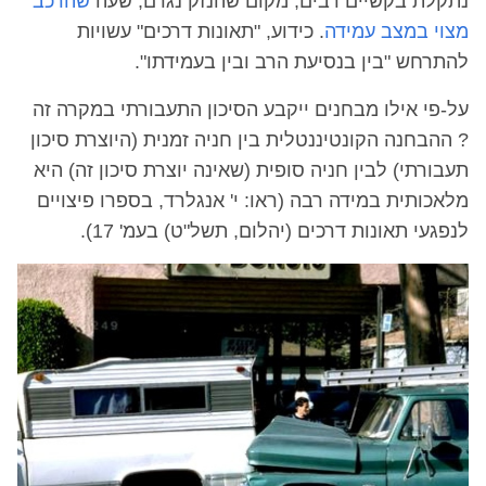
נתקלת בקשיים רבים, מקום שהנזק נגרם, שעה
שהרכב
מצוי במצב עמידה
. כידוע, "תאונות דרכים" עשויות
להתרחש "בין בנסיעת הרב ובין בעמידתו".
על-פי אילו מבחנים ייקבע הסיכון התעבורתי במקרה זה
? ההבחנה הקונטיננטלית בין חניה זמנית (היוצרת סיכון
תעבורתי) לבין חניה סופית (שאינה יוצרת סיכון זה) היא
מלאכותית במידה רבה (ראו: י' אנגלרד, בספרו פיצויים
לנפגעי תאונות דרכים (יהלום, תשל"ט) בעמ' 17).