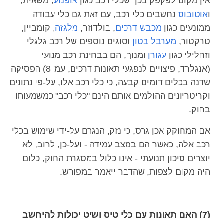
אין מקום לפקפק בכך שכלי רכב כגון
אופנוע
, משאית,
ו
אוטובוס
נחשבים כלי רכב, עם זאת גם
כלי עבודה
ממונעים כגון
מכבש דרכים
, בולדוזר,
מלגזה
, קומביין,
טרקטור,
מערבל בטון
וסוגים נוספים של רכב גלגלי
וזחלילי כגון
עגורן
ומנוף, הם בבחינת רכב מנועי
(אנגלרד, פיצויים לנפגעי תאונות דרכים, עמ' 8) הפסיקה
שדנה בכלים דומים קבעה, כי כלי רכב אלו, על-פי נתונים
וקריטריונים ההולמים אותם הינם "כלי רכב" כמשמעותו
בחוק.
אם המחוקק אכן גרס, כי נזק, הנגרם על-ידי שימוש בכלי
רכב אלה, כאשר הם במצב עמידה - ועל-כן, לרוב, לא
יוצרים סיכון תנועתי - אינו כלול במסגרת החוק, כלום
היה מקום לצפות, שהדבר ייאמר במפורש.
(7) האם תאונות עם כלי טיס ושיט יכולות להיחשב