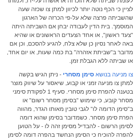
לעומת שביתה שלא הוכרזה או אושרה על-ידו, ולמותר
לציין כי הכף נוטה יותר לכיוון למתן צו שכזה שעה
שהשביתה פרצה שלא על-פי הכרזה של הארגון
המוסמך. בית הדין לעבודה יבחן אם השביתה היתה
"צעד ראשון", או אחד הצעדים הראשונים או שהיא
באה לאחר נסיון כן שלא צלח, להגיע להסכם, וכן אם
מדובר ב"שביתת אזהרה" בת כמה שעות, או יום אחד,
או שביתה ללא הגבלת זמן.
צו מניעה בנושא
סימן מסחרי
- ניתן הגיש בקשה
למתן צו מניעה זמני או קבוע, שיאסור על שיווק מוצר
בטענה להפרת סימן מסחרי. סעיף ‎1 לפקודת סימני
מסחר קובע, כי שימוש "בסימן מסחר רשום" או
ב"סימן הדומה לו" לגבי טובין מאותו הגדר, מהווה
הפרת סימן מסחר. כשמדובר בסימן שהוא דומה
לסימן הרשום - להבדיל מסימן זהה לו - על הטוען
להפרה להוכיח כי הסימן הנחשד בהפרה דומה לסימן