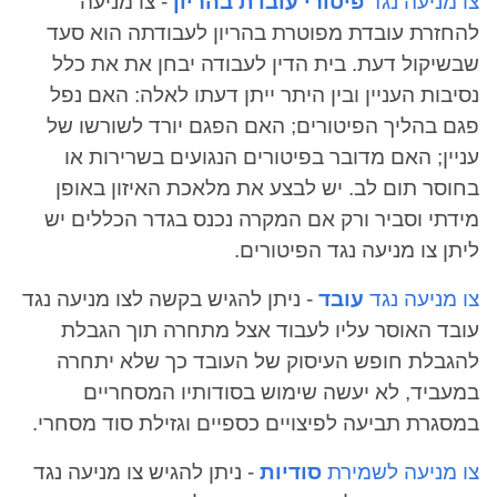
צו מניעה נגד
פיטורי עובדת בהריון
- צו מניעה
להחזרת עובדת מפוטרת בהריון לעבודתה הוא סעד
שבשיקול דעת. בית הדין לעבודה יבחן את את כלל
נסיבות העניין ובין היתר ייתן דעתו לאלה: האם נפל
פגם בהליך הפיטורים; האם הפגם יורד לשורשו של
עניין; האם מדובר בפיטורים הנגועים בשרירות או
בחוסר תום לב. יש לבצע את מלאכת האיזון באופן
מידתי וסביר ורק אם המקרה נכנס בגדר הכללים יש
ליתן צו מניעה נגד הפיטורים.
צו מניעה נגד
עובד
- ניתן להגיש בקשה לצו מניעה נגד
עובד האוסר עליו לעבוד אצל מתחרה תוך הגבלת
להגבלת חופש העיסוק של העובד כך שלא יתחרה
במעביד, לא יעשה שימוש בסודותיו המסחריים
במסגרת תביעה לפיצויים כספיים וגזילת סוד מסחרי.
צו מניעה לשמירת
סודיות
- ניתן להגיש צו מניעה נגד