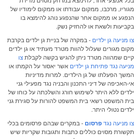
בכל אמצעי אחר, להימצא במרחק מסוים מדירת
מגוריו, מרכבו, ממקום עבודתו או ממקום לימודיו של
הנפגע או ממקום אחר שהנפגע נוהג להימצא בו
בקביעות ולשאת או להחזיק נשק.
צו מניעה גן ילדים
-
במקרה של בניית גן ילדים בקרבת
מקום מגורים שעלול להוות מטרד מעתיד או גן ילדים
קיים שמהווה מטרד ניתן להגיש בקשה לקבלת
צו
מניעה נגד פתיחת גן ילדים
אשר יאסור על הקמתו או
המשך הפעלתו של גן הילדים. למרות מדיניות
אי-האכיפה של דיני התכנון והבניה נגד מפעילי גני
ילדים ללא היתר לשימוש חורג והשלכתה על כוחו של
בית המשפט רשאי בית המשפט להורות על סגירת גני
ילדים נטולי היתר.
צו מניעה נגד
פרסום
- במקרים שבהם פרסומים בכלי
תקשורת מסוים כוללים כתבות ותגובות שקריות שיש