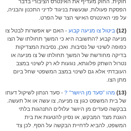
חוקית. החוק מעדיף את האינטרס הציבורי בדבר
הפסקת פעולות, שנעשות בניגוד לדיני התכנון והבניה,
על פני האינטרס האישי הצר של הפרט.
(12)
ביטול צו מניעה קבוע
- האם יש אפשרות לבטל צו
מניעה קבוע ?התשובה היא כי המשך תחולתו של הצו
כפופה לשינוי של נסיבות. ואכן, נסיבות המצדיקות
בדיקה מחודשת של המשך תחולתו של צו מניעה או
נטרול השתק פלוגתא, נוגעות לא רק לשינוי במצב
העובדתי אלא גם לשינוי במצב המשפטי שחל ביום
מתן הצו.
(13)
מהו "סעד מן היושר" ?
- סעד הנתון לשיקול דעתו
של בית המשפט כגון צו מניעה, צו עשה או אל תעשה.
בבקשה סעדים מן היושר עלולים התנהגות בלתי
הוגנת מצד המבקש, או נסיון להטעות את בית
המשפט, להביא לדחיית הבקשה על הסף. לכן צד