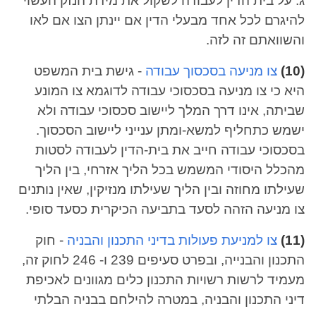
ג. על בית הדין לעבודה לשקול את מידת הנזק העשוי
להיגרם לכל אחד מבעלי הדין אם יינתן הצו אם לאו
והשוואתם זה לזה.
(10)
צו מניעה בסכסוך עבודה
- גישת בית המשפט
היא כי צו מניעה בסכסוכי עבודה לדוגמא צו המונע
שביתה, אינו דרך המלך ליישוב סכסוכי עבודה ולא
ישמש כתחליף למשא-ומתן ענייני ליישוב הסכסוך.
בסכסוכי עבודה חייב את בית-הדין לעבודה לסטות
מהכלל היסודי המשמש בכל הליך אזרחי, בין הליך
שעילתו מחוזה ובין הליך שעילתו מנזיקין, שאין נותנים
צו מניעה הזהה לסעד בתביעה הכיקרית כסעד סופי.
(11)
צו למניעת פעולות בדיני התכנון והבניה
- חוק
התכנון והבנייה, ובפרט סעיפים 239 ו- 246 לחוק זה,
מעמיד לרשות רשויות התכנון כלים מגוונים לאכיפת
דיני התכנון והבניה, במטרה להילחם בבניה הבלתי