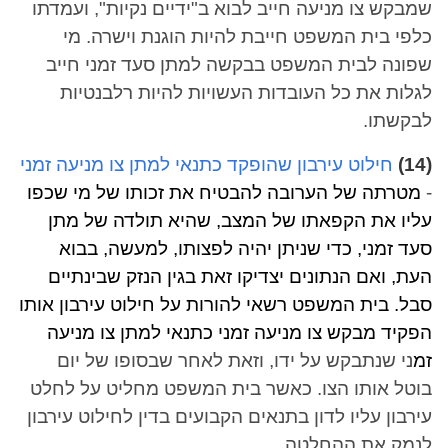
שמבקש צו מניעה חייב לבוא ב"ידיים נקיות", ועמדתו
כלפי בית המשפט חייבת להיות הוגנת וישרה. מי
שפונה לבית המשפט בבקשה למתן סעד זמני חייב
לגלות את כל העובדות העשויות להיות רלבנטיות
לבקשתו.
(14)
חילוט עירבון שהופקד כתנאי למתן צו מניעה זמני
-
מטרתה של הערובה להבטיח את זכותו של מי שכפו
עליו את הקפאתו של המצב, שהיא תולדה של מתן
סעד זמני, כדי שניתן יהיה לפצותו, למעשה, בבוא
העת, ואם הנתונים יצדיקו זאת בגין הנזק שבינתיים
סבל.
בית המשפט רשאי להורות על חילוט עירבון אותו
הפקיד מבקש צו מניעה זמני כתנאי למתן צו מניעה
זמ
ני שנתבקש על ידו, וזאת לאחר שבסופו של יום
בוטל אותו הצו. כאשר בית המשפט מחליט על לחלט
עירבון עליו לדון בתנאים הקבועים בדין לחילוט עירבון
לנמק את ההחלטה.