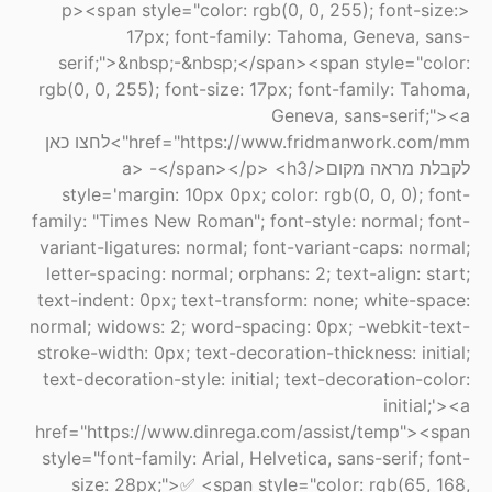
<p><span style="color: rgb(0, 0, 255); font-size:
17px; font-family: Tahoma, Geneva, sans-
serif;">&nbsp;-&nbsp;</span><span style="color:
rgb(0, 0, 255); font-size: 17px; font-family: Tahoma,
Geneva, sans-serif;"><a
href="https://www.fridmanwork.com/mm">לחצו כאן
לקבלת מראה מקום</a> -</span></p> <h3
style='margin: 10px 0px; color: rgb(0, 0, 0); font-
family: "Times New Roman"; font-style: normal; font-
variant-ligatures: normal; font-variant-caps: normal;
letter-spacing: normal; orphans: 2; text-align: start;
text-indent: 0px; text-transform: none; white-space:
normal; widows: 2; word-spacing: 0px; -webkit-text-
stroke-width: 0px; text-decoration-thickness: initial;
text-decoration-style: initial; text-decoration-color:
initial;'><a
href="https://www.dinrega.com/assist/temp"><span
style="font-family: Arial, Helvetica, sans-serif; font-
size: 28px;">✅ <span style="color: rgb(65, 168,