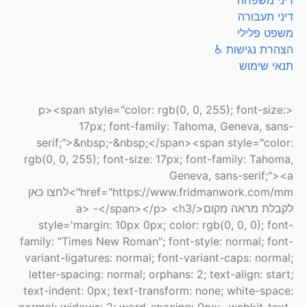
דיני משפחה
דיני תעבורה
משפט פלילי
הצהרת נגישות ♿
תנאי שימוש
<p><span style="color: rgb(0, 0, 255); font-size:
17px; font-family: Tahoma, Geneva, sans-
serif;">&nbsp;-&nbsp;</span><span style="color:
rgb(0, 0, 255); font-size: 17px; font-family: Tahoma,
Geneva, sans-serif;"><a
href="https://www.fridmanwork.com/mm">לחצו כאן
לקבלת מראה מקום</a> -</span></p> <h3
style='margin: 10px 0px; color: rgb(0, 0, 0); font-
family: "Times New Roman"; font-style: normal; font-
variant-ligatures: normal; font-variant-caps: normal;
letter-spacing: normal; orphans: 2; text-align: start;
text-indent: 0px; text-transform: none; white-space: