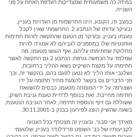
במידה כה משמעותית שמצדיקות העדפת האחת על פני
השנייה.
במצב זה, הקובע, הינו התרשמות מן העדויות בעניין,
ובעיקר עדותו של הנתבע 2. התרשמתי שאין לקבל
טענתו בעניין, ובעיקר מן הטעם שהתקשה לזהות חתימות
אותנטיות שלו במסמכים לגביהם לא אמורה להיות
מחלוקת שחתימתו עליהם, ואף הוגשו מטעמו, מה
שמלמד על הכחשה גורפת. הנתבע 2 גם התקשה לאשר
חתימתו על מקצת השיקים נשוא ההליך ברחובות,
ושלגבי אותו הליך לא נטען לפגם בהם, בהקשר זה, וכך
פני הדברים גם בקשר להצעת מחיר חתומה על ידו
ושצורפה על ידי המומחה מטעמו, כבסיס להשוואת
חתימה מחייבת. זאת בנוסף לדחיית טענת גניבת השיק,
ששוללת גם זיוף והוספת חתימה, לאחר הגניבה הנטענת,
בשעה שהשיק הוצג לפירעון בבנק ב-30.11.2001.
מאידך אני סבור, ובעניין זה מצטרף בכל הענווה
לקביעותיו של כב' השופט פרידלנדר בעניין, שלטעמי