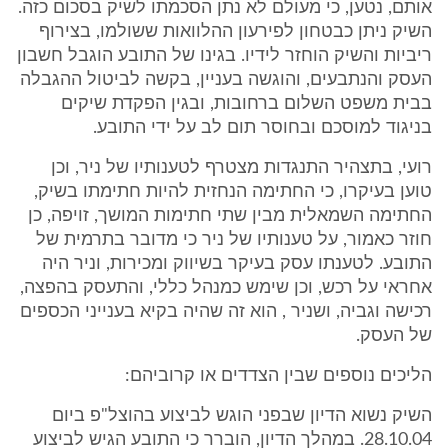
אותם, נטען, כי מעולם לא נתן הסכמתו לשיק בסכום כזה.
השיק ניתן כבטחון לפירעון ההלוואות ששולמו, בצירוף
ריביות והשיק הוחזר לידיו. בגינו של התובע הוגבל חשבון
העסק והנתבעים, והוגשה בעניין, בקשה לביטול ההגבלה
בבית משפט השלום ברחובות, ובגין הפקדת שיקים
בניגוד למוסכם ובחוסר תום לב על ידי התובע.
רועי, בתצהיר התנגדות מצטרף לטענותיו של ניר, וכן
טוען בעיקרו, כי החתימה הנחזית להיות חתימתו בשיק,
החתימה השמאלית מבין שתי חתימות המושך, זויפה, כן
חוזר כאמור, על טענותיו של ניר כי מדובר בתרמית של
התובע. לטענתו עסק בעיקר בשיווק ומכירות, וניר היה
אחראי על רכש, וכן שימש כמנהל כללי, והתעסק בהפצה,
רכישה וגביה, ושניר , הוא זה שהיה בקיא בענייני הכספים
של העסק.
הליכים נוספים שבין הצדדים או קרוביהם:
השיק נשוא הדיון שבפני הוגש לביצוע בהוצל"פ ביום
28.10.04. במהלך הדיון, הוברר כי התובע הגיש לביצוע