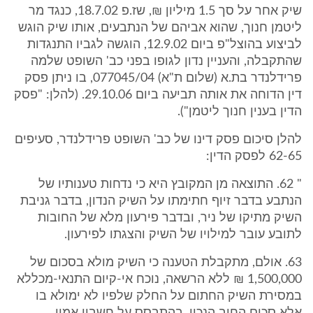
שיק אחר על סך 1.5 מיליון ₪, שז.פ 18.7.02, כנגד מר
ליטמן חנוך, שהוא אביהם של הנתבעים, אותו שיק הוגש
לביצוע בהוצל"פ ביום 12.9.02, הוגשה לגביו התנגדות
שהתקבלה, והעניין נדון לגופו בפני כב' השופט שלמה
פרידלנדר בת.א (שלום ת"א) 077045/04, בו ניתן פסק
דין הדוחה את אותה תביעה ביום 29.10.06. (להלן: "פסק
הדין בענין חנוך ליטמן").
להלן סיכום פסק דינו של כב' השופט פרידלנדר, סעיפים
62-65 לפסק הדין:
" 62. התוצאה מן המקובץ היא כי נדחות טענותיו של
הנתבע בדבר זיוף חתימתו על השיק הנדון, בדבר גניבת
השיק מתיקו של ניר, ובדבר פירעון מלא של החובות
לתובע עובר למילויו של השיק והצגתו לפירעון.
63. אולם, מתקבלת הטענה כי השיק מולא בסכום של
1,500,000 ₪ ללא הרשאה, נוכח אי-קיום התנאי-מכללא
במסירת השיק החתום על החלק שלפיו לא ימולא בו