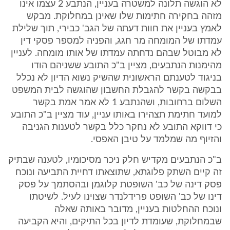
לא הוגשה תלונה למשטרה בעניין, הנתבע 2 עצמו אינו
מזהה בחקירה חתימות שלו שאינן במחלוקת. מבקש
לאמץ בעניין את חוות דעתה של הגב' כבירי, תוך שלילת
עמדתו של המומחה מר חגג, והפניה למספר פסקי דין
לא מבוטל שבהם נדחתה עמדתו של אותו מומחה. לעניין
מהימנות הנתבעים, מציין ב"כ התובע ששניהם הודו
בניגוד לטענתם הראשונית שהשיק נשוא הדיון לא נכלל
בבקשה בקשר להגבלת החשבון שהוגשה לבית המשפט
השלום ברחובות, ושהנתבע 1 לא אמר אמת בקשר
למועד חתימת תצהירו באותו עניין, עוד מציין ב"כ התובע
כי דווקא התובע לא נחקר כלל בקשר לטענות הגניבה
והזיוף מה שמלמד על טיבן האפסי.
ב"כ הנתבעים מקדיש חלק ניכר מסיכומיו, לטענה שבתיק
זה קיים השתק פלוגתא, שתוצאתו דחיית התביעה ונוכח
פסק דינה של כב' השופטת קלוגמן ובהסתמך על פסק
דינו של כב' השופט פרידלנדר שצוינו לעיל. לשיטתו
ונוכח ההחלטות בעניין, מדובר באותה שאלה
שבמחלוקת, שעומדת לדיון בכל התיקים, והיא הקביעה