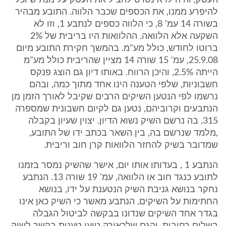
העסק, והיה לו אינטרס להציל את העסק על מנת שיוכל
להיפרע ממנו, את הכספים שכבר הלווה. התובע מבהיר
בשורה 14 עמ' 8, כי הלווה כספים לנתבע 1, וזו לא
השקעה אלא הלוואה. ההלוואות היו בריבית של 2%
ברוטו לחודש, כולל מע"מ. בהמשך חקירת התובע מיום
25.9.08, עמ' 15 שורה 14 מציין שהריבית כולל מע"מ
הייתה 2.5%, והיכן הרווח. באותו דיון גם הוצג פנקס
חשבוניות, שלפי הטענה הינו אחד מתוך כמה, ובהם
נרשמו לפי הנטען השיקים הרבים שקיבל לאורך הזמן מן
הנתבעים וקרוביהם, נטען גם לקיום חשבונית שמספרה
315, בה נרשם השיק נשוא הדיון. יצוין שעיון בקבלה
,מלמד שנרשם בה, בין השאר בכתב ידו של התובע,
שמדובר בשיק להחזר הלוואות קרן חוב וריבית.
הנתבע 1 , בעדותו אותו יום, אישר שהשיק נמסר בזמנו
לתובע כנגד חוב או הלוואה, עמ' 19 שורה 13. הנתבע
נחקר בנושא גניבת השיק הנטענת על ידו, בנושא
החתימות על השיקים, הנתבע מאשר כי השיק כאן אינו
בגדר אחד השיקים שנדונו בבקשה לביטול הגבלה