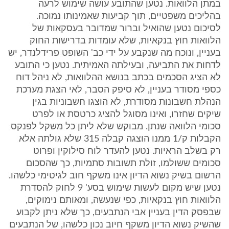
במתן הלוואות. נטען שהתובע עושה שימוש לרעה
בהליכים משפטיים, תוך קביעות שאמינותו נמוכה.
לסיכום נטען שהואיל וברור שמדובר בעסקאות של
הלוואות חוץ בנקאיות, שלא עומדות בדרישות החוק
בעניין, ונוכח מה שנקבע על ידי כב' השופט פרידלנדר, יש
לדחות את התביעה, ובעילתה האמיתית. נטען כי התובע
לא הציג הסכמים בכתב בנושא ההלוואות, לא ניהל דוח
כספי מסודר בעניין, לא סיפק הסבר, לאי הצגת מערכת
הנהלת חשבונות מסודרת, לא הוצגו חשבוניות בגין
שיקים שחזרו, ואינו מסוגל להציג כרטסת או לפרט
סכומי הלוואה שנתן. מבוקש שלא ליתן כל משקל לפנקס
הקבלות ק/1 ממנו הוצגה קבלה 315 שלא גולתה אלא
רק בשלב הראיות. נטען להעדר לוח סילוקין ופרוט
סכומים ששולמו, זולת תשובות סתמיות, כך שהסכום
הרשום בשיק נשוא הדיון אינו משקף חוב לגיטימי כלשהו.
נטען שיש מקום לעשות שימוש בסע' 9 לחוק להסדרת
הלוואות חוץ בנקאיות, כפי שנעשה, ומאותם נימוקים,
שבפסק הדין בעניין אבי הנתבעים, כך שלא ניתן לקבוע
שהשיק נשוא הדיון משקף חיוב נכון כלשהו, של הנתבעים