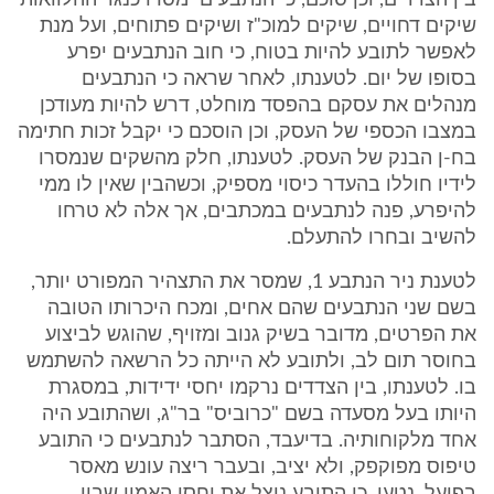
בין הצדדים, וכן סוכם, כי הנתבעים ימסרו כנגד ההלוואות
שיקים דחויים, שיקים למוכ"ז ושיקים פתוחים, ועל מנת
לאפשר לתובע להיות בטוח, כי חוב הנתבעים יפרע
בסופו של יום. לטענתו, לאחר שראה כי הנתבעים
מנהלים את עסקם בהפסד מוחלט, דרש להיות מעודכן
במצבו הכספי של העסק, וכן הוסכם כי יקבל זכות חתימה
בח-ן הבנק של העסק. לטענתו, חלק מהשקים שנמסרו
לידיו חוללו בהעדר כיסוי מספיק, וכשהבין שאין לו ממי
להיפרע, פנה לנתבעים במכתבים, אך אלה לא טרחו
להשיב ובחרו להתעלם.
לטענת ניר הנתבע 1, שמסר את התצהיר המפורט יותר,
בשם שני הנתבעים שהם אחים, ומכח היכרותו הטובה
את הפרטים, מדובר בשיק גנוב ומזויף, שהוגש לביצוע
בחוסר תום לב, ולתובע לא הייתה כל הרשאה להשתמש
בו. לטענתו, בין הצדדים נרקמו יחסי ידידות, במסגרת
היותו בעל מסעדה בשם "כרוביס" בר"ג, ושהתובע היה
אחד מלקוחותיה. בדיעבד, הסתבר לנתבעים כי התובע
טיפוס מפוקפק, ולא יציב, ובעבר ריצה עונש מאסר