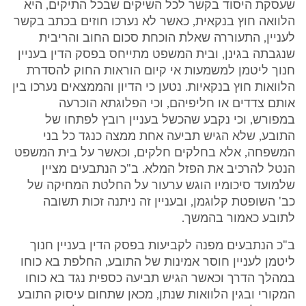
שעסקת היסוד בקשר לכל השיקים שבכל התיקים, היא
הלוואה חוץ בנקאית, כאשר לא נערכו חוזים בכתב בקשר
לעניין, התעוררה שאלת הוכחת סכום החוב והריבית
שנגבתה בגינן, ובית המשפט מתייחס בפסק הדין בעניין
חנוך ליטמן למשמעות אי קיום הוראות החוק להסדרת
הלוואות חוץ בנקאיות. נטען כי הדיון והממצאים נערכו בין
אותם צדדים או חליפיהם, וכי הפלוגתא הוכרעה
במפורש, וכי נקבע שהכשל בעניין רובץ לפתחו של
התובע, שלא הגיש תביעה אחת ממצה כנגד כל בני
המשפחה, אלא בחלקים חלקים, וכאשר על בית המשפט
הנטל להרכיב את הפזל המלא. ב"כ הנתבעים מציין
שלמועד סיכומיו הוגש ערעור על החלטת המחיקה של
כב' השופטת קלוגמן, ובעניין זה ניתנה זכות תשובה
לתובע כאמור בהמשך.
ב"כ הנתבעים מפנה לקביעות בפסק הדין בעניין חנוך
ליטמן לעניין חוסר אמינות של התובע, החלפת בא כוחו
במהלך הדרך וכאשר הגיש תביעה כספית נגד בא כוחו
המקורי ובגין הלוואות שנתן, מכאן שתחום עיסוק התובע