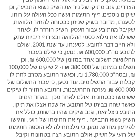
בפועל. נטען, כי התובע ניצל את יחסי האמון שבין
הצדדים, גנב מתיקו של ניר את השיק נשוא התביעה, וכן
שיקים נוספים, זייף חתימות ועשה ככל העולה על רוחו.
לטענתו, מדובר בשיק שניתן כבטוחה להחזר הלוואות,
שקיבל מהתובע עבור העסק. השיק הוחזר לו, לאחר
ששילם את מלוא כספי ההלוואה ובצירוף ריביות עתק,
ולא חייב דבר לתובע. לטענתו, עד שנת 2001, שולם
לתובע סה"כ 600,000 ₪. נטען, כי שילם בעבור
ההלוואות תשלום אחד במזומן של 600,000 ₪, וכן
תשלום במזומן של 380,000 ₪ ו- 2 שיקים של 100,000
₪, ובסה"כ 1,780,000 ₪, וכאשר התובע מסרב לתת לו
קבלות עבור התשלומים. עוד נטען, כי עבור התשלום של
600,000 ₪, נערכה התחשבנות, והתובע החזיר לו שיקים
ששימשו כבטחונות. אולם לאחר מכן , באחד הימים
כאשר שהה בביתו של התובע, אז שכח אצלו את תיקו,
התובע ניצל זאת, וגנב שיקים שהיו ברשותו, כולל את
השיק נשוא התביעה , זייף את חתימתו של רועי, והגישו
לפירעון מחדש. נטען, כי מלכתחילה לא הוספה חתימתו
של רועי על השיק, אולם התובע רצה בטחונות וקיבל