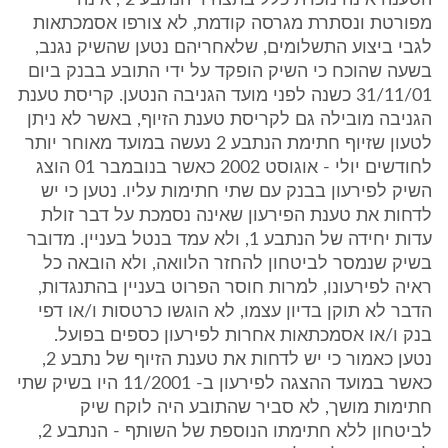
הטענה אינה נזכרת כלל בתצהיר הנתבע 2 , אינה
מפורטת ונסתרת מגרסה קודמת, לא צורפו אסמכתאות
לגבי ביצוע התשלומים, שלאחריהם נטען שהשיק נגנב,
בשעה שהוכח כי השיק הופקד על ידי התובע בבנק ביום
31/11/01 כשנה לפני מועד הגניבה הנטען. קריסת טענת
הגניבה מובילה גם לקריסת טענת הזיוף, באשר לא ניתן
לטעון שזיוף חתימת הנתבע 2 נעשה במועד מאוחר יותר
לחודשים יולי - אוגוסט 2002 כאשר בנובמבר 01 הוצג
השיק לפירעון בבנק עם שתי חתימות עליו. נטען כי יש
לדחות את טענת הפירעון שאינה נסמכת על דבר זולת
עדות יחידה של הנתבע 1, ולא עמד בנטל בעניין. מדובר
בשיק שנמסר לביטחון להחזר הלוואה, ולא הובאה כל
ראיה לפירעונו, למרות חוסר הפרוט בעניין בהתנגדות,
הדבר לא תוקן בדיון עצמו, לא הוגשו כרטסות ו/או דפי
בנק ו/או אסמכתאות אחרות לפירעון כספים בפועל.
נטען כאמור כי יש לדחות את טענת הזיוף של נתבע 2,
כאשר במועד ההצגה לפירעון ב- 11/2001 היו בשיק שתי
חתימות מושך, לא סביר שהתובע היה לוקח שיק
לביטחון ללא חתימתו הנוספת של השותף - הנתבע 2,