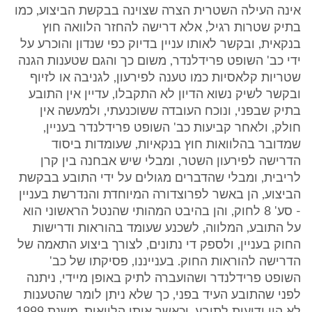
אינה העילה השטרית הצרה שצוינה בבקשת הביצוע, כמו
בתיק שטרות רגיל, אלא דרישה להחזר הלוואה חוץ
בנקאית, ובקשר לאותו עניין בדיוק כפי שנדון והוכרע על
ידי כב' השופט פרידלנדר, משום כך והגם שטענות הגנה
שטריות קלאסיות כמו טענה לפירעון, לגניבה או לזיוף
ובקשר לשיק נשוא הדיון לא התקבלו, עדיין אין התובע
בתיק שבפני, ונוכח העובדה ששוכנעתי, ולמעשה אין
חולק, ולאחר קביעות כב' השופט פרידלנדר בעניין,
שמדובר בהלוואות חוץ בנקאיות, שעומדות ביסוד
הדרישה לפירעון השטר, ומבלי שיש אבחנה בין קרן
לריבית, ומבלי שהדברים מגולים על ידי התובע בבקשת
הביצוע, הן באשר לפרוצדורה המיוחדת והנדרשת בעניין
- סע' 8 לחוק, והן בהיבט המהותי שהנטל הראשוני הוא
על התובע, המלווה, לשכנע שעומד בהוראות ודרישות
החוק בעניין, ולספק די נתונים, לצורך ביצוע התאמה של
הדרישה להוראות החוק. בענייננו, פסיקתו של כב'
השופט פרידלנדר ושהועברה לתיק באופן מיידי, ניתנה
לפני שהתובע העיד בפני, כך שלא ניתן לומר שהטענות