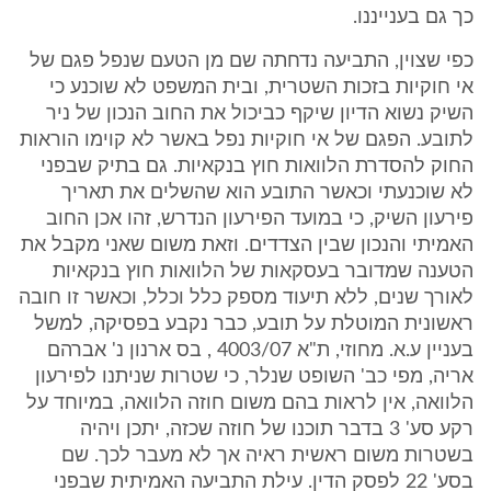
כך גם בענייננו.
כפי שצוין, התביעה נדחתה שם מן הטעם שנפל פגם של
אי חוקיות בזכות השטרית, ובית המשפט לא שוכנע כי
השיק נשוא הדיון שיקף כביכול את החוב הנכון של ניר
לתובע. הפגם של אי חוקיות נפל באשר לא קוימו הוראות
החוק להסדרת הלוואות חוץ בנקאיות. גם בתיק שבפני
לא שוכנעתי וכאשר התובע הוא שהשלים את תאריך
פירעון השיק, כי במועד הפירעון הנדרש, זהו אכן החוב
האמיתי והנכון שבין הצדדים. וזאת משום שאני מקבל את
הטענה שמדובר בעסקאות של הלוואות חוץ בנקאיות
לאורך שנים, ללא תיעוד מספק כלל וכלל, וכאשר זו חובה
ראשונית המוטלת על תובע, כבר נקבע בפסיקה, למשל
בעניין ע.א. מחוזי, ת"א 4003/07 , בס ארנון נ' אברהם
אריה, מפי כב' השופט שנלר, כי שטרות שניתנו לפירעון
הלוואה, אין לראות בהם משום חוזה הלוואה, במיוחד על
רקע סע' 3 בדבר תוכנו של חוזה שכזה, יתכן ויהיה
בשטרות משום ראשית ראיה אך לא מעבר לכך. שם
בסע' 22 לפסק הדין. עילת התביעה האמיתית שבפני