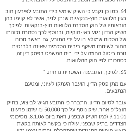
אלא סכום החוב הנכון, בהתבסס על חשבון אמין.
64. כמו כן נקבע כי השיק שימש בידי התובע לפירעון חוב
בגין הלוואות חוץ-בנקאיות שנתן לניר, אשר לא קוימו בהן
הוראותיו של חוק הסדרת הלוואות חוץ-בנקאיות. לפיכך
השיק הנדון נגוע באי-חוקיות, ובנוסף לכך נסתרת נכונותו
של הסכום שמולא בו על ידי התובע, גם באשר סכום
החוב לשיטתו משקף ריבית הסכמית שאינה רלבנטית
נוכח ביטול החוזה על ידי בית המשפט בפסק דין זה,
כסמכותו לפי חוק ההלוואות.
65. לפיכך, התובענה השטרית נדחית. "
עם מתן פסק הדין, הועבר העתקו לעיוני, ומטעם
הנתבעים.
עובר לסיום הדיון, התברר כי התובע הגיש לביצוע, בתיק
הוצל"פ אחר, שיק נוסף על סך 50,000 ₪ שזמן פרעונו
9.11.01 (כמו השיק שבפני), וזאת ביום 8.1.06. מסיכומי
הצדדים בתיק שבפני, עולה כי בקשר לאותה בקשת