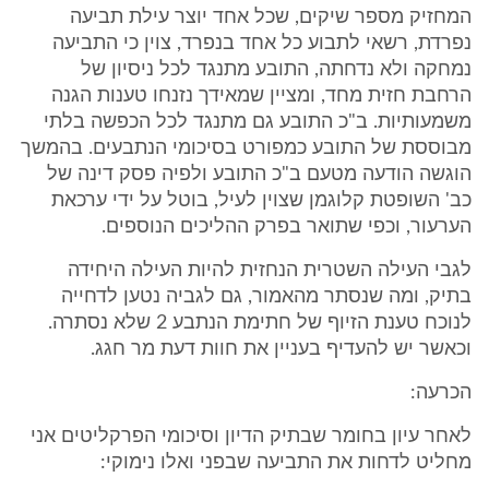
המחזיק מספר שיקים, שכל אחד יוצר עילת תביעה
נפרדת, רשאי לתבוע כל אחד בנפרד, צוין כי התביעה
נמחקה ולא נדחתה, התובע מתנגד לכל ניסיון של
הרחבת חזית מחד, ומציין שמאידך נזנחו טענות הגנה
משמעותיות. ב"כ התובע גם מתנגד לכל הכפשה בלתי
מבוססת של התובע כמפורט בסיכומי הנתבעים. בהמשך
הוגשה הודעה מטעם ב"כ התובע ולפיה פסק דינה של
כב' השופטת קלוגמן שצוין לעיל, בוטל על ידי ערכאת
הערעור, וכפי שתואר בפרק ההליכים הנוספים.
לגבי העילה השטרית הנחזית להיות העילה היחידה
בתיק, ומה שנסתר מהאמור, גם לגביה נטען לדחייה
לנוכח טענת הזיוף של חתימת הנתבע 2 שלא נסתרה.
וכאשר יש להעדיף בעניין את חוות דעת מר חגג.
הכרעה:
לאחר עיון בחומר שבתיק הדיון וסיכומי הפרקליטים אני
מחליט לדחות את התביעה שבפני ואלו נימוקי: