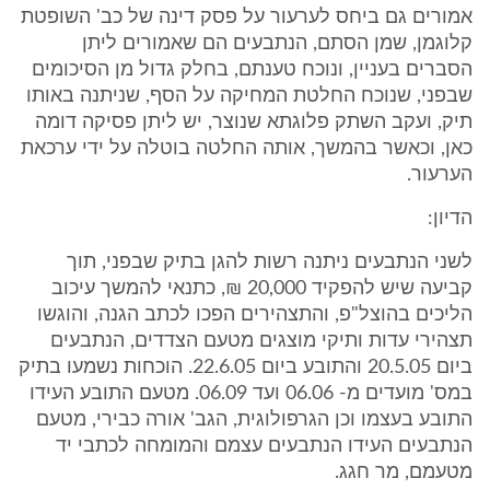
אמורים גם ביחס לערעור על פסק דינה של כב' השופטת
קלוגמן, שמן הסתם, הנתבעים הם שאמורים ליתן
הסברים בעניין, ונוכח טענתם, בחלק גדול מן הסיכומים
שבפני, שנוכח החלטת המחיקה על הסף, שניתנה באותו
תיק, ועקב השתק פלוגתא שנוצר, יש ליתן פסיקה דומה
כאן, וכאשר בהמשך, אותה החלטה בוטלה על ידי ערכאת
הערעור.
הדיון:
לשני הנתבעים ניתנה רשות להגן בתיק שבפני, תוך
קביעה שיש להפקיד 20,000 ₪, כתנאי להמשך עיכוב
הליכים בהוצל"פ, והתצהירים הפכו לכתב הגנה, והוגשו
תצהירי עדות ותיקי מוצגים מטעם הצדדים, הנתבעים
ביום 20.5.05 והתובע ביום 22.6.05. הוכחות נשמעו בתיק
במס' מועדים מ- 06.06 ועד 06.09. מטעם התובע העידו
התובע בעצמו וכן הגרפולוגית, הגב' אורה כבירי, מטעם
הנתבעים העידו הנתבעים עצמם והמומחה לכתבי יד
מטעמם, מר חגג.