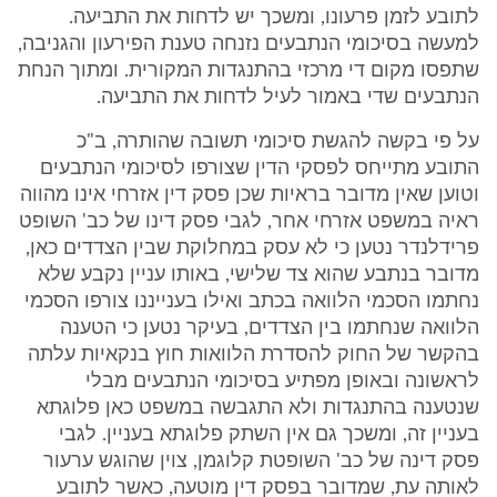
לתובע לזמן פרעונו, ומשכך יש לדחות את התביעה.
למעשה בסיכומי הנתבעים נזנחה טענת הפירעון והגניבה,
שתפסו מקום די מרכזי בהתנגדות המקורית. ומתוך הנחת
הנתבעים שדי באמור לעיל לדחות את התביעה.
על פי בקשה להגשת סיכומי תשובה שהותרה, ב"כ
התובע מתייחס לפסקי הדין שצורפו לסיכומי הנתבעים
וטוען שאין מדובר בראיות שכן פסק דין אזרחי אינו מהווה
ראיה במשפט אזרחי אחר, לגבי פסק דינו של כב' השופט
פרידלנדר נטען כי לא עסק במחלוקת שבין הצדדים כאן,
מדובר בנתבע שהוא צד שלישי, באותו עניין נקבע שלא
נחתמו הסכמי הלוואה בכתב ואילו בענייננו צורפו הסכמי
הלוואה שנחתמו בין הצדדים, בעיקר נטען כי הטענה
בהקשר של החוק להסדרת הלוואות חוץ בנקאיות עלתה
לראשונה ובאופן מפתיע בסיכומי הנתבעים מבלי
שנטענה בהתנגדות ולא התגבשה במשפט כאן פלוגתא
בעניין זה, ומשכך גם אין השתק פלוגתא בעניין. לגבי
פסק דינה של כב' השופטת קלוגמן, צוין שהוגש ערעור
לאותה עת, שמדובר בפסק דין מוטעה, כאשר לתובע