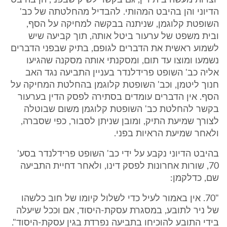
יוצרות מעשה בית דין, גם בקשר לשיק שבפני, הן בהיבט
הדיוני והן בהיבט המהותי. להבדיל מהחלטתה של כב'
השופטת קלוגמן, שניתנה בבקשה למחיקה על הסף,
ובית משפט של ערעור ביטל אותה, תוך קביעה שיש
לשמוע ראשית את הדברים לגופם, בתיק שבפני הדברים
נשמעו ומוצו עד תום, ומסקנתי אותה מסקנה שהגיעו
אליה כב' השופט פרידלנדר בעניין התביעה נגד האב
חנוך ליטמן, וכב' השופטת קלוגמן בהחלטת המחיקה על
הסף. אין הדברים עומדים בסתירה לפסק הדין בערעור
בקשר להחלטת כב' השופטת קלוגמן משום שבוטלה
לצורך שמיעת התיק, ומובן שניתן לסבור, כפי שסברה,
ולאחר שמיעת הראיות בפני.
בהיבט הדיוני נקבע על ידי כב' השופט פרידלנדר בסע'
70, שורות אחרונות לפסק דינו, ולאחר דחיית התביעה
שם, כדלקמן:
"70. אין באמור לעיל כדי לשלול קיומו של חוב כלשהו
של ניר לתובע, במסגרת עסקת-היסוד, אם וככל שיעלה
בידי התובע להוכיחו בתביעה נפרדת בגין עסקת-היסוד".