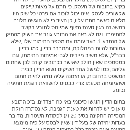
בדיון יום 29/6/09 נחקר הנתבע 2, שהעיד כי לא היה
בקיא בחובות של העסק, כי חתם על מאות שיקים
שקשורים לעסק, אינו יכול לזכור אם פרטי כל שיק היו
מלאים כאשר חתם עליו, כן העיד כי לא הוגשה תלונה
במשטרה בגין טענת הזיוף שמייחס לתובע בקשר
לחתימתו, וגם לא ראה את התובע גונב את השיק מהתיק
של הנתבע 1. העד עומת עם מספר חתימות שלו ,שלא
אמורות להיות במחלוקת, ומתברר בדיון, כמו בדיון
בבר"ל, שלא משיב מיידית לגבי אמיתות חתימתו, וגם
במסמכים שאין חולק שאישר בכתובים קודם לכן שחתום
עליהם, כמו למשל אחד השיקים נשוא הדיון בבית
המשפט ברחובות, או הזמנה עליה נחזה להיות חתום,
ושהמומחה מטעמו צרף כבסיס להשוואת דוגמת חתימה
נכונה.
בתום הדיון הוגשו סיכומי באי כח הצדדים. ב"כ התובע
טוען כי יש לדחות את טענת הגניבה, לא נסתרה חזקת
המסירה התקינה בסע' 20 (ג) לפקודת השטרות, מדובר
בעדות יחידה של בעל דין שאין לבסס על פיה מימצא,