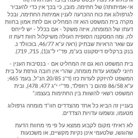
גרפולוג על מנת לבסס טענה בדבר אמיתותה (או
אי-אמיתותה) של חתימה. מובן, כי בכך אין כדי להעביר
לגרפולוג את כוח ההכרעה לענין אמיתות החתימה, ובכל
מקרה בית המשפט הוא זה המחליט אם לתת אמון בחוות
דעתו של המומחה, איזה משקל - אם בכלל - יש לייחס
לה, ומה המסקנה הסופית העולה משיקלול חוות דעת זו
עם שאר הראיות שבתיק (ראה ע"א 46/77, בוכוולד נ.
בנק ברקליס דיסקונט בע"מ, פד"י ל"ג(1), 715, 719).
בית המשפט הוא גם זה המחליט אם - בנסיבות הענין -
חיוני לשמוע עדות מומחה, שהרי אין חובה גורפת על בית
המשפט להיזקק לעדות כזו (ד"נ 20/85 הנ"ל, בעמ' 465;
ע"א 86/58 פהום נ' רוזפלד, פד"י י"ג 477, 478), ובית
המשפט רשאי להשוות בין החתימות בעצמו."
בעניין זה הביא כל אחד מהצדדים חוו"ד מומחה גרפולוג
מטעמו, ונשמעו עדויות הצדדים.
לא ראיתי מקום לקבוע ממצא על פי מי מחוות הדעת
שהוגשו, שלטעמי אינן נקיות מקשיים, או משכנעות