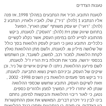
טענות הצדדים
לטענת התובע, הכיר את הנתבעים במהלך 1998, אז פנה
אליו הנתבע 1 (להלן: "ניר"), שלו, לאביו ולאחיו, הנתבע 2
(להלן: "רועי") יש עסק משותף "שמן הארץ", הפועל
בתחום שיווק שמן זית (להלן: "העסק"). לטענתו, ביקש
מהתובע לסייע להם במימון העסק, אשר נקלע לקשיים
כלכליים. התובע טוען כי העניק לעסק הלוואות בסך כולל
של שלושה מיליון ₪. לטענתו, ולשם מתן ההלוואות נאלץ
לקחת הלוואות, למכור רכב, למשכן, לשעבד, וכן השתמש
בכספי ירושה, ומכר את תכולת בית הוריו ז"ל. לטענתו,
לשם פירעון ההלוואות, ניתנו לו שיקים אישיים של ניר, וכן
שיקים של העסק, וביניהם השיק נשוא התביעה. לטענתו,
ניר ביקש מס' פעמים הלוואות בין השנים 1998- 2002 ,
וזאת לשיקום העסק, התובע שחשש שכספי ההלוואה
שנתן לא יוחזרו לידיו, המשיך לממן ולהזרים כספים.
נטען, כי לאור ריבוי ההלוואות והבקשות למימון, נחתם
בינו לבין ניר זיכרון דברים, המאשש את אופן ההתקשרות