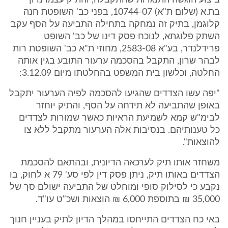
ביצוע הוגשה התנגדות שהתקבלה, והתיק עצמו נדון
בת.א (שלום ת"א) 10744-07, בפני כב' השופטת חנה
קלוגמן, בתיק זה נמחקה בתחילה התביעה על הסף עקב
השתק פלוגתא, לנוכח פסק דינו של כב' השופט
פרידלנדר, בע"א 2583-08, מחוזי ת"א כב' השופטת רות
לבהר שרון, התקבל בהסכמה ערעור התובע בגין אותה
החלטה, וכלשון בית המשפט בהחלטתו מיום 3.12.09:
"יפה עשו הצדדים שהגיעו להסכמה לפיה הערעור יתקבל
באופן שהתביעה לא תידחה על הסף, והתיק יוחזר
לבימ"ש קמא לשמיעת הראיות כאשר שמורות לצדדים
כל טענותיהם. בנסיבות אלה הערעור מתקבל ללא צו
להוצאות".
משחזר אותו תיק לערכאה הדיונית, ובהתאם להסכמת
הצדדים באותו תיק, ניתן פסק דין לפי סע' 79 א לחוק, בו
נקבע כי לסילוק סופי ומוחלט של התביעה ישולם סך של
35,000 ₪ בתוספת 6,000 ₪ הוצאות ושכ"ט עו"ד.
באי כח הצדדים התייחסו במהלך הדיון לתיק בעניין חנוך