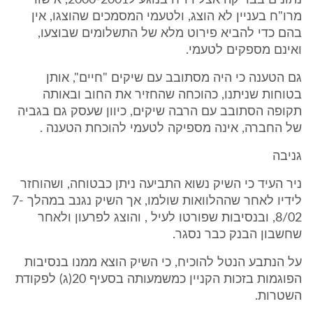
נתונים בבדיקה אצל רו"ח בנוגע ל2000-2001, אישור
מרו"ח בעניין לא הוצג, ולטעמי המסמכים שהוצגו, אין
בהם כדי להביא פירוט מלא של התשלומים שבוצעו,
ואינם מספקים לטעמי.
גם הטענה כי היה מסתובב עם שיקים "חיים", אותן
בטוחות שניתנו, כהוכחה שהחזיר את החוב ובאותה
תקופה הסתובב עם הרבה שיקים, כיוון שעסק גם בגביה
של החברה, אינה מספיקה לטעמי להוכחת הטענה .
גניבה
ניר העיד כי השיק נשוא התביעה ניתן כבטוחה, ושהוחזר
לידיו לאחר שההלוואות שולמו, אך השיק נגנב במהלך 7-
8/02, ובנסיבות שפורטו לעיל , והוצג לפרעון ולאחר
שחשבון הבנק כבר נסגר.
על הנתבע הנטל להוכיח, כי השיק הוצא ממנו בנסיבות
הפוגמות בזכות הקניין כמשמעותה בסעיף 20(ג) לפקודת
השטרות.