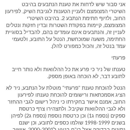
אני סבור שיש לדחות את טענת הנתבעים בהיבט
השיטרי המצומצם ולעניין הטענות לגניבת השיק, לפירעון
החוב, ולזיוף חתימת הנתבע 2. בהיבט השיטרי
המצומצם, קיימות בפקודת השטרות ובדין חזקות ונטלים
לעניין זה, והנתבעים אינם עומדים בהם, להבדיל בסוגיית
החתימה, משעה שמוכחשת, הנטל על התובע, ולטעמי
עמד בנטל זה, והכול כמפורט להלן.
פרעתי
טענתו של ניר כי פרע את כל ההלוואות ולא נותר חייב
לתובע דבר, לא הוכחה באופן מספק.
הנטל להוכחת טענת "פרעתי" מוטלת על הנתבע, ניר לא
הציג אסמכתאות ורישומים להוכחת טענתו לפירעון
החוב, אמנם אישר בחקירתו כי ניהל רישום לגבי ההחזר
ולא לגבי ההלוואות שקיבל. ולתצהירו צרף כרטסת
ספקים (נספח ג1) וכן כרטסת נוספת (נספח ג2) לפיהן
בשנים 1998-1999 שולמו כספים לתובע, וכן ישנם