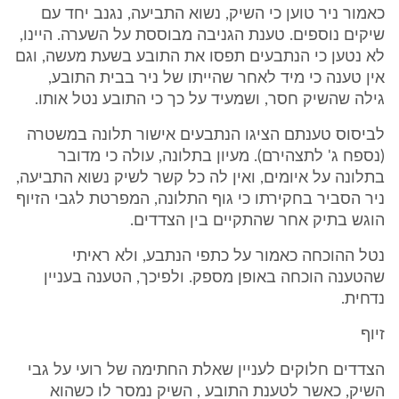
כאמור ניר טוען כי השיק, נשוא התביעה, נגנב יחד עם
שיקים נוספים. טענת הגניבה מבוססת על השערה. היינו,
לא נטען כי הנתבעים תפסו את התובע בשעת מעשה, וגם
אין טענה כי מיד לאחר שהייתו של ניר בבית התובע,
גילה שהשיק חסר, ושמעיד על כך כי התובע נטל אותו.
לביסוס טענתם הציגו הנתבעים אישור תלונה במשטרה
(נספח ג' לתצהירם). מעיון בתלונה, עולה כי מדובר
בתלונה על איומים, ואין לה כל קשר לשיק נשוא התביעה,
ניר הסביר בחקירתו כי גוף התלונה, המפרטת לגבי הזיוף
הוגש בתיק אחר שהתקיים בין הצדדים.
נטל ההוכחה כאמור על כתפי הנתבע, ולא ראיתי
שהטענה הוכחה באופן מספק. ולפיכך, הטענה בעניין
נדחית.
זיוף
הצדדים חלוקים לעניין שאלת החתימה של רועי על גבי
השיק, כאשר לטענת התובע , השיק נמסר לו כשהוא