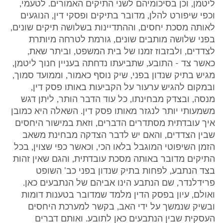
ליטמן, וכן בסיכומיהם לשני התיקים האמורים. לטעמי,
וכפי שיפורט להלן, מדובר בתיקים ופסקי דין, הנוגעים
לאותה מסכת יחסים, וההתדיינות בשלושה תיקים שונים,
בפני שלושה מותבים שונים, גורמת לטרחה מיותרת
לצדדים, ולבזבוז זמנו של בית המשפט, וביתר שאת,
כאשר צד - התובע, שתביעתו נדחתה בעניין חנוך ליטמן,
מגיש בתיק שנדון בפני, שיק נוסף כאמור, וממועד סמוך,
ובמקום להגיש ערעור על הקביעות באותו פסק דין,
מנסה, ובצדק מבחינתו, כל עוד הדבר הותר, ליתן דגש
משמעותי יותר לנגזר מאותו פסק דין. השאלה היא כמובן
איך עובדתית מסתדרים הדברים, וזאת במישור היחסים
שבין הצדדים, והאם יש לדבר הצדקה מבחינת משאב
הזמן השיפוטי המוגבל בלאו הכי, וכאשר כפי שצוין, בכל
התיקים מדובר באותה מסכת עובדתית, והגם שאין זהות
בצד הנתבע, לפחות בתיק שנדון בפני כב' השופט
פרידלנדר, שם הנתבע הינו אביהם של הנתבעים כאן.
ואולם, עיון בפסק הדין מלמד שמדובר בטענות דומות
ובשיק שנמשך על ידי האב, בקשר למערכת היחסים
העסקית שבין הנתבעים כאן לתובע. ואותם דברים