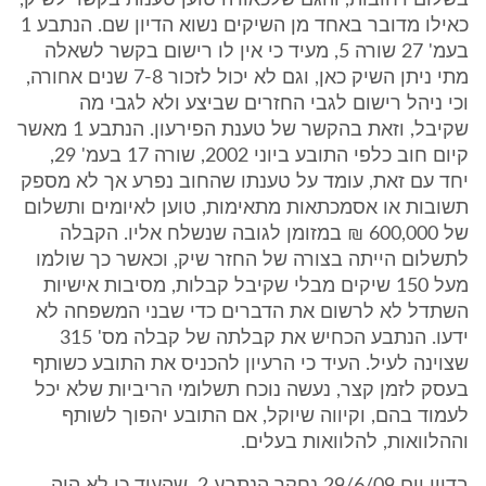
בשלום רחובות, והגם שלכאורה טוען טענות בקשר לשיק,
כאילו מדובר באחד מן השיקים נשוא הדיון שם. הנתבע 1
בעמ' 27 שורה 5, מעיד כי אין לו רישום בקשר לשאלה
מתי ניתן השיק כאן, וגם לא יכול לזכור 7-8 שנים אחורה,
וכי ניהל רישום לגבי החזרים שביצע ולא לגבי מה
שקיבל, וזאת בהקשר של טענת הפירעון. הנתבע 1 מאשר
קיום חוב כלפי התובע ביוני 2002, שורה 17 בעמ' 29,
יחד עם זאת, עומד על טענתו שהחוב נפרע אך לא מספק
תשובות או אסמכתאות מתאימות, טוען לאיומים ותשלום
של 600,000 ₪ במזומן לגובה שנשלח אליו. הקבלה
לתשלום הייתה בצורה של החזר שיק, וכאשר כך שולמו
מעל 150 שיקים מבלי שקיבל קבלות, מסיבות אישיות
השתדל לא לרשום את הדברים כדי שבני המשפחה לא
ידעו. הנתבע הכחיש את קבלתה של קבלה מס' 315
שצוינה לעיל. העיד כי הרעיון להכניס את התובע כשותף
בעסק לזמן קצר, נעשה נוכח תשלומי הריביות שלא יכל
לעמוד בהם, וקיווה שיוקל, אם התובע יהפוך לשותף
וההלוואות, להלוואות בעלים.