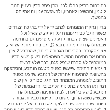
ההוכחות בתיק החלו לפני מתן פסק הדין בעניין חנוך
ליטמן, והמשיכו לאחריו, ולהשפעת ענין זה אתייחס
בהמשך.
בדיון נחקרו המומחים לכתב יד על ידי באי כח הצדדים,
כאשר הגב' כבירי עומדת על דעתה, שהואיל וכל
האפיונים שציינה בחוות דעתה מופיעים גם בחתימה
שבמחלוקת (חתימת הנתבע 2), וגם בחתימות להשוואה,
אזי מסקנתה, בסבירות הגבוהה ביותר, שהנתבע 2 אכן
חתום את חתימת המושך השמאלית בשיק נשוא הדיון.
המומחית לא סברה שנפל פגם, בכך שלא דרשה
דוגמאות חתימה שייעשו בפניה מטעם הנתבע, והסתפקה
בהשוואה לחתימות אחרות של הנתבע שהציג בפניה
התובע. לעומתה, המומחה מר חגג, סבור כי אין שום
דמיון או התאמה בתכונות הכתב, בין הדוגמאות של
הנתבע 2 שקיבל וערך, לבין החתימה שבמחלוקת
שבשיק נשוא הדיון, ומשום כך, קיימת סבירות גבוהה
ביותר שהחתימה שבמחלוקת לא נכתבה על ידי הנתבע