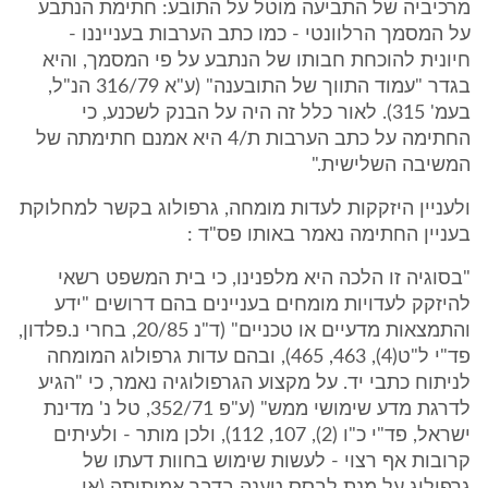
מרכיביה של התביעה מוטל על התובע: חתימת הנתבע
על המסמך הרלוונטי - כמו כתב הערבות בענייננו -
חיונית להוכחת חבותו של הנתבע על פי המסמך, והיא
בגדר "עמוד התווך של התובענה" (ע"א 316/79 הנ"ל,
בעמ' 315). לאור כלל זה היה על הבנק לשכנע, כי
החתימה על כתב הערבות ת/4 היא אמנם חתימתה של
המשיבה השלישית."
ולעניין היזקקות לעדות מומחה, גרפולוג בקשר למחלוקת
בעניין החתימה נאמר באותו פס"ד :
"בסוגיה זו הלכה היא מלפנינו, כי בית המשפט רשאי
להיזקק לעדויות מומחים בעניינים בהם דרושים "ידע
והתמצאות מדעיים או טכניים" (ד"נ 20/85, בחרי נ.פלדון,
פד"י ל"ט(4), 463, 465), ובהם עדות גרפולוג המומחה
לניתוח כתבי יד. על מקצוע הגרפולוגיה נאמר, כי "הגיע
לדרגת מדע שימושי ממש" (ע"פ 352/71, טל נ' מדינת
ישראל, פד"י כ"ו (2), 107, 112), ולכן מותר - ולעיתים
קרובות אף רצוי - לעשות שימוש בחוות דעתו של