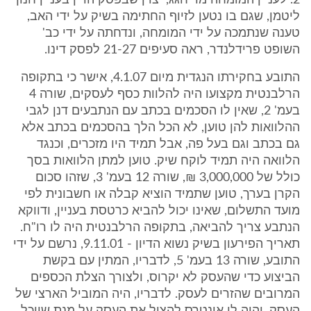
2. לעניין המומחה מר חגג, יצוין שבפסק הדין בעניין חנוך
ליטמן, שגם בו נטען לזיוף החתימה בשיק על ידי האב,
טענה שנתמכה על ידי המומחה, ונדחתה על ידי כב'
השופט פרידלנדר, ראה סעיפים 21-27 לפסק דינו.
התובע בחקירתו הנגדית מיום 4.1.07, אישר כי בתקופה
הרלבנטית מקצועו היה להלוות כסף לעסקים, שורה 4
בעמ' 2, שאין לו הסכמים בכתב עם הנתבעים דנן לגבי
ההלוואות להן טוען, לא הכל הלך בהסכמים בכתב אלא
גם בכתב וגם בעל פה, אבל תמיד היו מזכרים, וכנגד
הלוואה היה תמיד לוקח שיק. טוען למתן הלוואות בסך
כולל של 3,000,000 ₪, שורה 12 בעמ' 3, שזהו סכום
הקרן בערך, טוען שתמיד הוציא קבלה או חשבונית לפי
מועד התשלום, שאינו יכול להביא כרטסת בעניין, ודווקא
הנתבע צריך להביאה, בתקופה הרלבנטית היה לו רו"ח.
תאריך הפירעון בשיק נשוא הדיון - 9.11.01, נרשם על ידי
התובע, שורה 13 בעמ' 5, לדבריו, המתין עם בקשת
הביצוע כדי שהעסק לא יקרוס, ולצורך הצלת הכספים
המרובים שהזרים לעסק. לדבריו, היה המוביל הארצי של