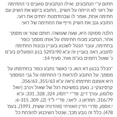
חתום ע"י הנתבעים, ואילו הנתבעים טוענים כי החתימה
של רועי לא הייתה על השיק , התובע ביקש את השיק עם
חתימה אחת, ואמר לו שבהזדמנות יחתים את רועי,
התובע גנב את השיק וזייף את החתימה של רועי.
הלכה פסוקה היא, שעה שעושה/ חותם שטר או מסמך
אחר, הנתבע מכוח חתימתו על אותו מסמך כופר
בחתימה, עובר הנטל לשכנע בעניין נכונות החתימה
לתובע, ראה בעניין זה ע"א 5293/90 בנק הפועלים בע"מ
נ' שאול רחמים בע"מ ואח', סעיף 14:
"הכלל בכגון דא הוא, כי כאשר נתבע כופר בחתימתו על
מסמך, על התובע להראות כי החתימה על גבי המסמך
היא אומנם חתימתו (ראה ע"א 355/63, 356/63,
קרסינצקי נ. נאמן בפשיטת רגל של שאול וינרב (יואל
סלומון, עורך דין), פד"י י"ח(4), 324, 328, 331; ע"א
316/79, חמדאן נ. ליאני, פד"י ל"ד (2), 309, 6-315;
י.זוסמן, סדרי הדין האזרחי (מהדורה ששית, 1991), בעמ'
478). כלל זה נובע מכך, שנטל השיכנוע להוכחת כל