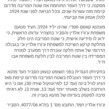
לאחר ששמעתי את הראיות מטעם הצדדי, הגעתי לכלל
מסקנה, כי דרך העפר התוחמת את שטח המריבה מדרום
קיימת מזה עשרות שנים, וככל הנראה לפני שנת 1924.
להלן אנמק את קביעתי.
מונהנא קאסם ספדי, שהינו יליד 1924, העיד מטעם
משפחת ע'ורז אלדין והסביר בתצהיר עדותו הראשית, כי
ידוע לו מידיעה אישית, כי שטח המריבה הינו חלק
מחלקת קרקע השייכת למשפחת ע'ורז אלדין וכי בגבולה
הדרומי של אותה חלקה עוברת דרך ממערב למזרח
המפרידה בין שטח המריבה לבין חלקת משפחת אבו
ח'יר.
בחקירתו הנגדית בפני השופט כנעאן הסביר העד מהנא
כי דרך העפר הגובלת בשטח המריבה מדרום קיימת מאז
הגיע לגיל בינה (עמ' 12 לפרוטוקול שורה 30), אם כי היא
הורחבה בשלב מאוחר יותר (עמ' 13, שורה 3). לא ראיתי
סיבה לפקפק בעדותו של מהנא בעניין זה.
ע'ורז אלדין חמד, התובע מס' 1 בת"א 4077/06, הסביר