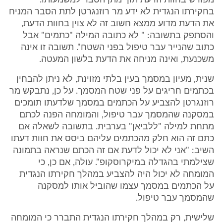
מפורש בחוות הדעת תוך מתן הסבר למשמעותו.
בחקירתו הנגדית לא ידע מר רוזנגרטן לתת הסבר המניח
את הדעת מדוע ממצא חשוב זה לא צוין בחוות הדעת,
והסתפק בתשובה: " לא כתובה המילה "כתמים" אבל
כתוב שהנייר עבר טיפול בפני השטח". תשובה זו אינה
משכנעת, ואינה מניחה את הדעת בלשון המעטה.
שנית, מעיון במסמך בעין בלתי מזוינת, לא ניתן להבחין
בכתמים חריגים על פני שטח המסמך. על כן, נתבקש מר
רוזנגרטן להצביע על הכתמים במסמך שלדעתו תומכים
במסקנה שהמסמך עבר טיפול, והמומחה הפנה לכתם
מתחת למילה "ללביאן" בערבית. בתשובה לשאלה אם
כתם זה הוא חלק מהכתמים עליהם ביסס את חוות דעתו
השיב: "אני לא יכול לדעת אם זה הכתם שנראה בתמונה
שצילמתי בהגדלה במיקרוסקופ". עולה, אם כן, כי
המומחה לא יכול היה להצביע במהלך חקירתו הנגדית
על הכתמים במסמך עצמו שהוביל אותו למסקנה
שהמסמך עבר טיפול.
שלישית, רק במהלך חקירתו הנגדית התברר כי המומחה