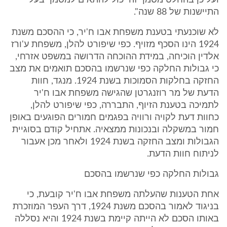
ועל כן בהחלט מסמך זה יכול להתאים למסמך בעל
התיישנות של 88 שנה".
לא שוכנעתי בטענת משפחת אבו ח'יר, כי ההסכם משנת
1924 הינו הסכף מזויף. כפי שיפורט להלן, משפחת ע'ורז
אלדין הוכיחה, במידת ההוכחה הדרושה במשפט אזרחי,
כי גבולות החלקה כפי שנרשמו בהסכם תואמים את מצב
החזקה בחלקות הסמוכות בשנת 1924. מנגד, חוות
הדעת של מר רוזנגרטן שהגישה משפחת אבו ח'יר
לתמיכה בטענת הזיוף, התבררה, כפי שיפורט להלן,
כחוות דעת לקויה ורוויה בפגמים חמורים הפוגעים באופן
חמור במשקלה ובנכונות ממצאיה. אתחיל קודם בסוגיית
הגבולות ומצב החזקה בשנת 1924 ולאחר מכן אעבור
לניתוח חוות הדעת.
גבולות החלקה כפי שנרשמו בהסכם
אחת הטענות שהעלתה משפחת אבו ח'יר קובעת, כי
בניגוד לאמור בהסכם משנת 1924, דרך העפר המוזכרת
באותו הסכם לא הייתה קיימת בשנת 1924 והיא נסללה