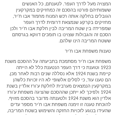
המצויה מעל לדרך העפר. לטענתם, כל האנשים
ששמותיהם פורטו בהסכם זה כמחזיקים במקרקעין
הגובלים בחלקה אותה רכש המנוח מחמוד אבו ח'יר,
מחזיקים בקרקע שנמצאת דרומית לדרך העפר
שמפרידה בין שטח המריבה לבין חלקת אבו ח'יר ולכן
הסכם זה והגבולות שצוינו בו תומכים דווקא בגרסתם
ששטח המריבה הינו שלהם.
טענות משפחת אבו ח'יר
משפחת אבו ח'יר מסתמכת בתביעתה על ההסכם משנת
1923 וטוענת כי דרך העפר הנטענת כלל לא הייתה
קיימת בשנת 1924 אלא נסללה שנים רבות לאחר מכן.
הם טענו עוד, כי לסלים אלשופי לא היו זכויות כלשהן
במקרקעין הנמצאים מערבית לחלקת ע'ורז אלדין בשנת
1924 ולפיכך לא ייתכן שההסכם שהציגה משפחת ע'ורז
אלדין הוא משנת 1924 ולטענתה מדובר בהסכם מזויף.
להוכחת טענה זו זימנה משפחת אבו ח'יר מספר עדים
שהעידו בנוגע לזכויות החזקה והשימוש בשטח המריבה,