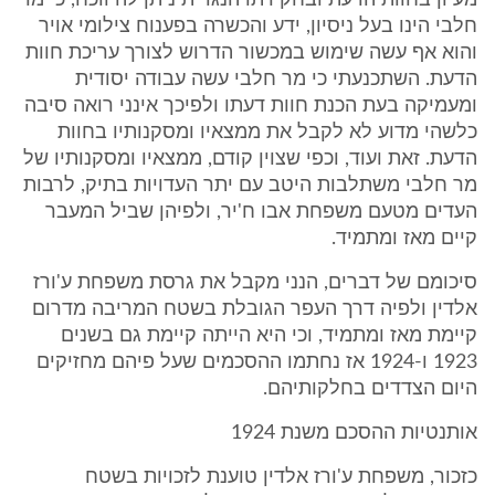
מעיון בחוות הדעת ובחקירתו הנגדית ניתן להיווכח, כי מר
חלבי הינו בעל ניסיון, ידע והכשרה בפענוח צילומי אויר
והוא אף עשה שימוש במכשור הדרוש לצורך עריכת חוות
הדעת. השתכנעתי כי מר חלבי עשה עבודה יסודית
ומעמיקה בעת הכנת חוות דעתו ולפיכך אינני רואה סיבה
כלשהי מדוע לא לקבל את ממצאיו ומסקנותיו בחוות
הדעת. זאת ועוד, וכפי שצוין קודם, ממצאיו ומסקנותיו של
מר חלבי משתלבות היטב עם יתר העדויות בתיק, לרבות
העדים מטעם משפחת אבו ח'יר, ולפיהן שביל המעבר
קיים מאז ומתמיד.
סיכומם של דברים, הנני מקבל את גרסת משפחת ע'ורז
אלדין ולפיה דרך העפר הגובלת בשטח המריבה מדרום
קיימת מאז ומתמיד, וכי היא הייתה קיימת גם בשנים
1923 ו-1924 אז נחתמו ההסכמים שעל פיהם מחזיקים
היום הצדדים בחלקותיהם.
אותנטיות ההסכם משנת 1924
כזכור, משפחת ע'ורז אלדין טוענת לזכויות בשטח