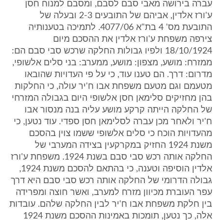
עברה בירושה מאבי סבם לסבם, ומסבם למנוח חסן
ע'ורז אלדין, אביהם של התובעים 2-3 ובעלה של
התובעת מס' 4 בת"א 4077/06. לתמיכה בטענותיה
צירפה משפחת ע'ורז אלדין את ההסכם מיום
18/10/1924 ולפיו גבולות החלקה שרכש סבי סבם הם:
ממזרח: מושע, מצפון: מושע, ממערב: בני סלים אלשופי,
מדרום: דרך. הם טענו עוד, כי על פי העדויות שהובאו
מטעמם וגם מטעם משפחת אבו ח'יר עולה, כי החלקות
בהן מחזיקים סלימאן חסן אלשופי היום בגבולה המזרחי
של החלקה הייתה קרקע מושע עליה בנה מנסור אבו
ח'יר ולאחר מכן עברה לסלימאן חסן ספדי. עוד נטען, כי
מהעדויות הוכח כי סלים אלשופי ששמו צוין בהסכם
משנת 1924 החזיק במקרקעין בצידה המערבי של
החלקה אותה רכש סבי סבם בשנת 1924. משפחת ע'ורז
אלדין הוסיפה וטענה, כי בהתאם להסכם משנת 1924,
גבולה הדרומי של החלקה אותה רכש סבי סבם היא דרך
עפר העוברת מכיוון מזרח למערב, ואשר חוצה ומפרידה
בין חלקת משפחת אבו ח'יר לבין החלקה שלהם. עובדות
אלה, כך נטען, תומכות באמינות ההסכם משנת 1924