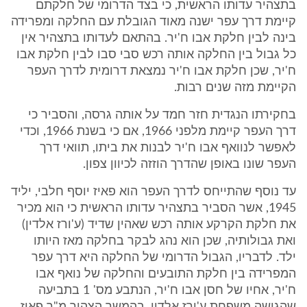
בתצהיר עדותו הראשית, כי בצד הדרומי של חלקתם
קיימת דרך עפר ישנה מאוד הגובלת עם החלקה ומפרידה
בינה לבין חלקת אבו ח'יר. בהתאם לעדותו בתצהיר אין
כל גבול בין החלקה אותה רכש סבי סבו לבין חלקת אבו
ח'יר, שכן חלקת אבו ח'יר נמצאת דרומית לדרך העפר
הקיימת מזה שנים רבות.
בחקירתו הנגדית חזר חמד על אותה גרסה, והסביר כי
דרך העפר קיימת מלפני 1966, אם כי בשנת 1966, וכדי
לאפשר לנוואף אבו ח'יר לבנות את ביתו, תוואי דרך
העפר שונו באופן שהדרך הוזזה לכיוון צפון.
עד נוסף שהתייחס לדרך העפר הוא פאיז יוסף חלבי, יליד
1945, אשר הסביר בתצהיר עדותו הראשית כי הוא מכיר
את חלקת הקרקע אותה רכש שאהין שדיד (ע'ורז אלדין)
ואת גבולותיה, שכן הוא נהג לבקר בחלקה מאז היותו
ילד. לדבריו, הגבול הדרומי של החלקה היא דרך עפר
המפרידה בין חלקת התובעים והחלקה של נואף אבו
ח'יר, אחיו של חסן אבו ח'יר, הנתבע מס' 1 בתביעה