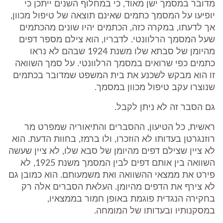
מדובר במסמך ישן מאוד, כי במחלוף השנים ייתכן כי
יופיעו על המסמך כתמים שאינם תוצאה של טיפול מכוון,
אך לדעתו, במקרה כזה, הכתמים יהיו שונים מהכתמים
שעל המסמך הרלוונטי. לדבריו, הוא צילם מספר דפים
מהיומן של סבתא שלו משנת 1924 שבהם לא נראו
כתמים כפי שרואים במסמך הרלוונטי. על סמך השוואה
זו הוא מבקש לשכנע את בית המשפט שמדובר בכתמים
שנוצרו עקב טיפול מכוון במסמך.
גם הסבר זה לא ניתן לקבל.
ראשית, כל הטיעון, ההסברים והתיאוריה שמפרט מר
רוזנגרטן בעדותו לא הוזכרו, ולו ברמז, בחוות הדעת. הוא
לא ציין שצילם דפים מהיומן של סבא שלו, לא ציין שעשה
השוואה בין אותם דפים לבין המסמך משנת 1925, לא
פירט את ממצאי ההשוואה ואת משמעותם. הוא כמובן גם
לא צירף את הדפים מהיומן. העלאת הסברים אלה רק
בחקירה הנגדית פוגמת באופן חמור בממצאיו,
במסקנותיו ובעדותו של המומחה.