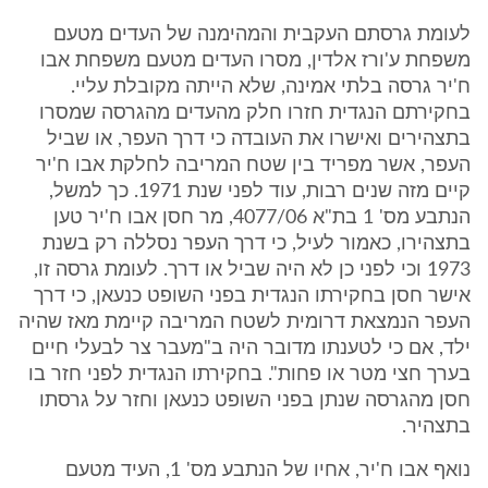
לעומת גרסתם העקבית והמהימנה של העדים מטעם
משפחת ע'ורז אלדין, מסרו העדים מטעם משפחת אבו
ח'יר גרסה בלתי אמינה, שלא הייתה מקובלת עליי.
בחקירתם הנגדית חזרו חלק מהעדים מהגרסה שמסרו
בתצהירים ואישרו את העובדה כי דרך העפר, או שביל
העפר, אשר מפריד בין שטח המריבה לחלקת אבו ח'יר
קיים מזה שנים רבות, עוד לפני שנת 1971. כך למשל,
הנתבע מס' 1 בת"א 4077/06, מר חסן אבו ח'יר טען
בתצהירו, כאמור לעיל, כי דרך העפר נסללה רק בשנת
1973 וכי לפני כן לא היה שביל או דרך. לעומת גרסה זו,
אישר חסן בחקירתו הנגדית בפני השופט כנעאן, כי דרך
העפר הנמצאת דרומית לשטח המריבה קיימת מאז שהיה
ילד, אם כי לטענתו מדובר היה ב"מעבר צר לבעלי חיים
בערך חצי מטר או פחות". בחקירתו הנגדית לפני חזר בו
חסן מהגרסה שנתן בפני השופט כנעאן וחזר על גרסתו
בתצהיר.
נואף אבו ח'יר, אחיו של הנתבע מס' 1, העיד מטעם