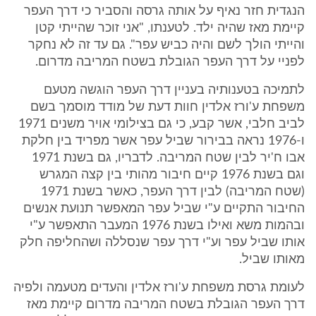
הנגדית חזר נאיף על אותה גרסה והסביר כי דרך העפר
קיימת מאז שהיה ילד. לטענתו, "אני זוכר שהייתי קטן
והייתי הולך לשם והיה כביש עפר". גם עד זה לא נחקר
לפניי על דרך העפר הגובלת בשטח המריבה מדרום.
לתמיכה בטענותיה בעניין דרך העפר הוגשה מטעם
משפחת ע'ורז אלדין חוות דעת של מודד מוסמך בשם
לביב חלבי, אשר קבע, כי גם בצילומי אויר משנים 1971
ו-1976 נראה בבירור שביל עפר אשר מפריד בין חלקת
אבו ח'יר לבין שטח המריבה. לדבריו, גם בשנת 1971
וגם בשנת 1976 קיים חיבור מהותי בין קצה המגרש
(שטח המריבה) לבין דרך העפר, כאשר בשנת 1971
החיבור התקיים ע"י שביל עפר המאפשר תנועת אנשים
ובהמות משא ואילו בשנת 1976 המעבר התאפשר ע"י
אותו שביל עפר וע"י דרך עפר שנסללה ושהחליפה חלק
מאותו שביל.
לעומת גרסת משפחת ע'ורז אלדין והעדים מטעמה ולפיה
דרך העפר הגובלת בשטח המריבה מדרום קיימת מאז