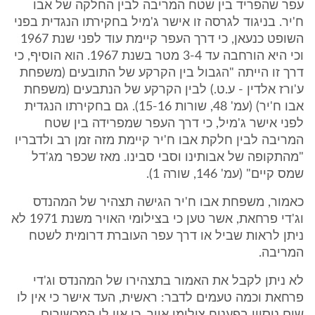
עפר שהפריד בין שטח המריבה לבין החלקה של אבו
ח'יר. בניגוד לגרסה זו אישר ג'מיל בחקירתו הנגדית בפני
השופט כנעאן, כי דרך העפר קיימת עוד לפני שנת 1967
וכי היא הורחבה עד 3-4 מטר בשנת 1967. הוא הוסיף, כי
דרך זו הייתה "הגבול בין הקרקע של התובעים (משפחת
ע'ורז אלדין - ע.ט.) לבין הקרקע של הנתבעים (משפחת
אבו ח'יר) (עמ' 48, שורות 15-16). גם בחקירתו הנגדית
לפני אישר ג'מיל, כי דרך העפר שמפרידה בין שטח
המריבה לבין חלקת אבו ח'יר קיימת מזה זמן רב ולדבריו
"מהתקופה של אבותינו וסבי סבינו. מאז שכפר מג'דל
שמס קיים" (עמ' 146, שורה 1).
כאמור, משפחת אבו ח'יר הגישה תצהיר של המהנדס
וג'די פרחאת, אשר טען כי בצילומי האויר משנת 1971 לא
ניתן לראות שביל או דרך עפר העוברת דרומית לשטח
המריבה.
לא ניתן לקבל את האמור בתצהירו של המהנדס וג'די
פרחאת וכמה טעמים לדבר: ראשית, העד אישר כי אין לו