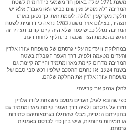
משנת 1971 עולה באופן חד משמעי כי דרומית לשטח
המריבה "לא מופיע ואין שום כביש ו\או מעבר", אלא יש
חלקת מקרקעין תלולה. לעומת זאת, כך נטען באותו
תצהיר, בצילום אויר משנת 1983 נראה כי דרומית לשטח
המריבה נסלל כביש עפר שלא היה קיים קודם. תצהיר זה
הוגש בהסכמת הצד שכנגד כתחליף לחוות דעת.
במחלוקת זו עדיפה עליי גרסתם של משפחת ע'ורז אלדין
והעדים מטעמה ולפיה, דרך העפר הגובלת בשטח
המריבה מדרום קיימת מאז ומתמיד והייתה קיימת גם
בשנת 1924, אז נחתם ההסכם שלפיו רכש סבי סבם של
משפחת ע'ורז אלדין את החלקה שלהם.
להלן אנמק את קביעתי.
כפי שהובא לעיל, העדים מטעם משפחת ע'ורז אלדין
חזרו על גרסתם ולפיה דרך העפר קיימת מאז ומתמיד גם
בחקירתם הנגדית, מבלי שהתגלו בגרסאותיהם סתירות
או תמיהות מהותיות, שיש בהן כדי לכרסם באמניות
גרסתם.