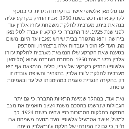
אחיו סלימאן אשופי בשנת 1950.
גם סלימאן אלשופי אישר בחקירתו הנגדית, כי בנוסף
לקרקע אותה רכש בשנת 1950, אביו החזיק בקרקע עליה
בנה את ביתו, מערבית לחלקת משפחת ע'ורז אלדין עוד
לפני שנת 1925. עוד התברר, כי קרקע זו עברה לסלימאן
בירושה, והוא מתגורר בבית שירש מאביו עד היום. משום
מה, העד לא הזכיר עובדות אלה בתצהירו, והסתפק
בטענה שאת הקרקע שלו הנמצאת מערבית לחלקת ע'ורז
אלדין רכש בשנת 1950. הסתרת העובדה שהוא (סלימאן
אלשופי) החזיק בקרקע של אביו, סלים, הנמצאת אף היא
מערבית לחלקת ע'ורז אלדין בתצהיר וחשיפת עובדה זו
רק בחקירה הנגדית פוגמת במהימנותו של עד ובאמינות
גרסתו.
זאת ועוד, במהלך שמיעת הראיות התברר, כי גם יתר
הגבולות שנרשמו בהסכם משנת 1924 תואמים את מצב
החזקה בחלקות הסמוכות כפי שהיה בשנת 1924. כך
למשל, אישר אסמעיל אלשופי, העד מטעם משפחת אבו
ח'יר, כי גבולה המזרחי של חלקת ע'ורזאלדין הייתה