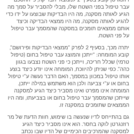
רוזנגרטן קובע בסעיף 2 לממצאי הבדיקה, כי ההסכם
עבר טיפול בפני השטח שלו, מבלי להסביר על סמך מה
הגיע לאותה מסקנה, מה היו הבדיקות שבוצעו על ידו כדי
להגיע לאותה מסקנה, מה היו ממצאי הבדיקה וכיצד
אותם ממצאים תומכים במסקנה שהמסמך עבר טיפול
על פני השטח.
יתרה מכך, בסעיף 2 לפרק "ממצאי הבדיקות ופירושם",
קובע המומחה: "ייתכן והמוצג עבר טיפול בחום (טיפול
טרמי) שכלל חריכה, וייתכן כי פני השטח נצבעו בגוון
כהה". כפי שניתן להיווכח, המומחה אינו יודע כיצד בוצע
אותו טיפול במכוון במסמך, האם הדבר נעשה ע"י טיפול
בחום או ע"י צביעה ולכן הוא משתמש במילה ייתכן.
המומחה אינו מפרט ואינו מסביר כיצד הגיע למסקנה
שייתכן שהמסמך עבר טיפול בחום או בצביעתו, ומה היו
הממצאים שתומכים במסקנה זו.
גם בהתייחס לדיו שנעשה בו שימוש, חוות הדעת של מר
רוזנגרטן לוקה בחסר. הוא אינו מסביר כיצד הגיע
למסקנה שהמרכיבים הכימיים של הדיו שבו נכתב