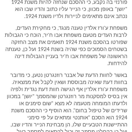
פורנזי בה נקבע, כי ההסכם שנחזה להיות משנת 1924
"יושן" באופן מכוון, כי הנייר עליו כתוב והדיו שבו הוא
נכתב אינם מתאימים לניירות ולדיו משנת 1924.
משפחת ע'ורז אלדין טענה מנגד, כי מחקירת העדים,
לרבות העדים מטעם משפחת אבו ח'יר, הוכח כי הגבולות
שפורטו בהסכם משנת 1924 תואמים את מצב החזקה
בשטחים הסמוכים כפי שהיה בשנת 1924 ועל כן, טענתה
הראשונה של משפחת אבו ח'יר בעניין הגבולות דינה
להידחות.
באשר לחוות הדעת של אבנר רוזנגרטן נטען, כי מדובר
בחוות דעת שאינה מבוססת ושאין לקבל את ממצאיה.
משפחת ע'ורז אלדין אף הגישה חוות דעת נגדית ולפיה
אין בסיס למסקנות מר רוזנגרטן שהמסמך "יושן" במכוון
ולדעתו המומחה מטעמה לא מצא "שום סימנים או
שרידים של טיפול בחום". הוא הוסיף כי ההסכם משנת
1924 הוא הסכם "אותנטי ומתאים על פי סימני
ההתיישנות הטבעיים שלו, הן מבחינת הנייר והדיו שבו,