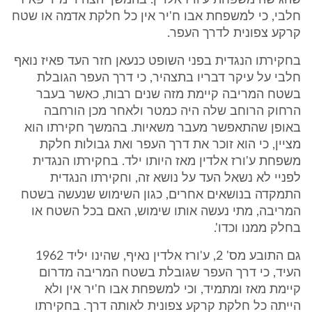
שהגישה משפחת ע'ורז אלדין. בהמשך הצהיר מ"ר פאיז
חלבי, כי למשפחת אבו ח'יר אין כל חלקת אדמה או שטח
קרקע צפונית לדרך העפר.
בחקירתו הנגדית בפני השופט כנעאן חזר העד פאיז נואף
חלבי על עיקר דבריו בתצהיר, כי דרך העפר הגובלת
בשטח המריבה קיימת מזה שנים רבות, כאשר בעבר
הרחוק הרוחב שלה היה כמטר ולאחר מכן הורחבה
באופן שהתאפשר מעבר משאיות. בהמשך חקירתו הוא
מציין, כי הוא זוכר את דרך העפר ואת גבולות חלקת
משפחת ע'ורז אלדין מאז היותו ילד. בחקירתו הנגדית
לפניי לא נשאל העד על נושא זה, וחקירתו הנגדית
התמקדה בנושאים אחרים, כגון השימוש שנעשה בשטח
המריבה, מתי נעשה אותו שימוש, האם בכל השטח או
בחלק ממנו וכדו'.
גם התובע מס' 2, ע'ורז אלדין נאיף, שהינו יליד 1962
העיד, כי דרך העפר שגובלת בשטח המריבה מדרום
קיימת מאז ומתמיד, וכי למשפחת אבו ח'יר אין ולא
הייתה כל חלקת קרקע צפונית לאותה דרך. בחקירתו