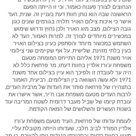
שום ניסיון בפענוח צילומי אויר, כי אין לו המכשירים
הנחוצים לצורך פענוח כאמור, וכי זו הייתה הפעם
הראשונה שבה הוא נותן חוות דעת בעניין זה. שנית, העד
אישר כי איכות צילום האויר תלויה בגורמים שונים כגון
גובה הצילום, מצב מזג האויר ולכן נחוץ ודרוש שימוש
במכשירים מיוחדים לצורך זה. למרות האמור, העד לא
השתמש במכשור מיוחד והסתפק בעיון בצילום האויר
בעין בלתי מזוינת. שלישית, על אף שקיימים שני צילומי
אויר משנת 1971 אליהם התייחס המומחה מטעם
משפחת ע'ורז אלדין בחוות דעתו, מר פרחאת כלל לא
היה ער לעובדה זו ולפיכך הוא עיין בצילום אחד משנת
1971 ולא עשה השוואה בין הצילומים. רביעית, האמור
בתצהירו של פרחאת סותר את העדות של מרבית העדים,
לרבות העדים מטעם משפחת אבו ח'יר, אשר אישרו את
עובדת קיומו של שביל מעבר דרומית לשטח המריבה עוד
בשנות העשרים והשלושים של המאה הקודמת.
לעומת עדותו של פרחאת, העיד מטעם משפחת ע'ורז
אלדין המודד לביב חלבי, שעדותו הייתה מקובלת עליי.