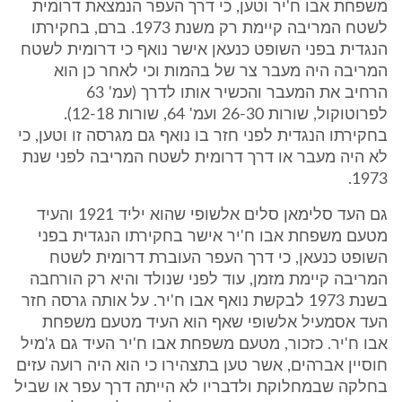
משפחת אבו ח'יר וטען, כי דרך העפר הנמצאת דרומית
לשטח המריבה קיימת רק משנת 1973. ברם, בחקירתו
הנגדית בפני השופט כנעאן אישר נואף כי דרומית לשטח
המריבה היה מעבר צר של בהמות וכי לאחר כן הוא
הרחיב את המעבר והכשיר אותו לדרך (עמ' 63
לפרוטוקול, שורות 26-30 ועמ' 64, שורות 12-18).
בחקירתו הנגדית לפני חזר בו נואף גם מגרסה זו וטען, כי
לא היה מעבר או דרך דרומית לשטח המריבה לפני שנת
1973.
גם העד סלימאן סלים אלשופי שהוא יליד 1921 והעיד
מטעם משפחת אבו ח'יר אישר בחקירתו הנגדית בפני
השופט כנעאן, כי דרך העפר העוברת דרומית לשטח
המריבה קיימת מזמן, עוד לפני שנולד והיא רק הורחבה
בשנת 1973 לבקשת נואף אבו ח'יר. על אותה גרסה חזר
העד אסמעיל אלשופי שאף הוא העיד מטעם משפחת
אבו ח'יר. כזכור, מטעם משפחת אבו ח'יר העיד גם ג'מיל
חוסיין אברהים, אשר טען בתצהירו כי הוא היה רועה עזים
בחלקה שבמחלוקת ולדבריו לא הייתה דרך עפר או שביל