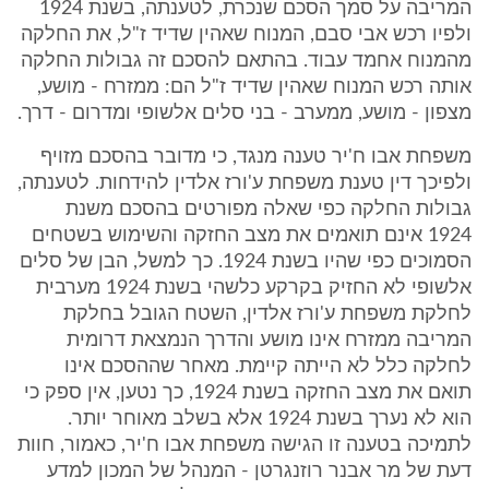
המריבה על סמך הסכם שנכרת, לטענתה, בשנת 1924
ולפיו רכש אבי סבם, המנוח שאהין שדיד ז"ל, את החלקה
מהמנוח אחמד עבוד. בהתאם להסכם זה גבולות החלקה
אותה רכש המנוח שאהין שדיד ז"ל הם: ממזרח - מושע,
מצפון - מושע, ממערב - בני סלים אלשופי ומדרום - דרך.
משפחת אבו ח'יר טענה מנגד, כי מדובר בהסכם מזויף
ולפיכך דין טענת משפחת ע'ורז אלדין להידחות. לטענתה,
גבולות החלקה כפי שאלה מפורטים בהסכם משנת
1924 אינם תואמים את מצב החזקה והשימוש בשטחים
הסמוכים כפי שהיו בשנת 1924. כך למשל, הבן של סלים
אלשופי לא החזיק בקרקע כלשהי בשנת 1924 מערבית
לחלקת משפחת ע'ורז אלדין, השטח הגובל בחלקת
המריבה ממזרח אינו מושע והדרך הנמצאת דרומית
לחלקה כלל לא הייתה קיימת. מאחר שההסכם אינו
תואם את מצב החזקה בשנת 1924, כך נטען, אין ספק כי
הוא לא נערך בשנת 1924 אלא בשלב מאוחר יותר.
לתמיכה בטענה זו הגישה משפחת אבו ח'יר, כאמור, חוות
דעת של מר אבנר רוזנגרטן - המנהל של המכון למדע