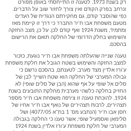
רק בשנת 1973. לטענה זו התייחסתי באופן מפורט
ונרחב בפרק הקודם ואין צורך לחזור שוב על הדברים.
כפי שהוסבר קודם, גם מחקירתם הנגדית של העדים
מטעם משפחת אבו ח'יר התברר כי דרך זו קיימת מאז
ומתמיד, משנת 1924 ואף קודם לכן. על כן, מצב החזקה
והשימוש בחלק הדרומי של החלקה תואם את הרישום
בהסכם.
טענה שנייה שהעלתה משפחת אבו ח'יר נוגעת, כזכור
למצב החזקה והשימוש בשטח הגובל את חלקת משפחת
ע'ורז אלדין מצד מערב. לטענתם, בהסכם נרשם כי
גבולה המערבי של החלקה הוא שטח השייך לבן של
סלים אל שופי על אף שהוא (הבן של סלים שופי) לא
החזיק בחלקה כלשהי מערבית מחלקת התובעים בשנת
1924. להוכחת טענה זו צירפה משפחת אבו ח'יר מספר
תצהירים, לרבות תצהירים של נואף אבו ח'יר אחיו של
חסן אבו ח'יר (הנתבע מס' 1 בת"א 4077/05) ושל
סלימאן ואסמעיל שופי, אשר טענו כי החלקה בגבולה
המערבי של חלקת משפחת ע'ורז אלדין בשנת 1924