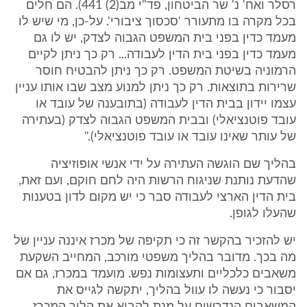
רסלר ואח' נ' שר הביטחון, פד"י מב(2) 441). הם חלים
בכל מקרה בו מתעורר 'סכסוך ציבורי'. על-כן, מי שיש לו
מעמד כדין בפני בית המשפט הגבוה לצדק, יש לו גם
מעמד כדין בפני בית הדין לעבודה... רק כך ניתן לקיים
הרמוניה בשיטת המשפט. רק כך ניתן להבטיח חוסר
שרירות בתוצאות. רק כך ניתן למנוע מצב שבו אותו עניין
עצמו יידון בבית הדין לעבודה (בתובענה של עובד או
עובד פוטנציאלי) ובבית המשפט הגבוה לצדק (בעתירה
של עותר שאינו עובד או עובד פוטנציאלי)."
בהליך שם הוגשה העתירה על ידי אנשי אופוזיציה
שהדעת נותנת שניגוח הרשות היה לחם חוקם, ועם זאת,
בית הדין הארצי לעבודה סבר כי יש מקום לדון בטענות
שהעלו לגופן.
יש להזכיר בהקשר זה כי תקיפה של מכרז איננה עניין של
מה בכך. מדובר בהליך משפטי מורכב, המחייב השקעת
משאבים כלכליים ותעצומות נפש. מועמד במכרז, גם אם
יסבור כי נעשה לו עוול בהליך, יתקשה לגייס את