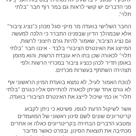
לתפקיד סמנכ"ל ברשות) לא נסתרה. בנסיבות העניין, על
פני הדברים יש קושי לראות גם במר רוף חבר "בלתי
תלוי".
החבר השלישי בוועדה מר מיקי סגל מכהן כ"נציג ציבור"
אלא שבמהלך הדיון שבפנינו התברר כי הלכה למעשה
גם נציג הציבור, שאמור להיות גורם חיצוני לרשות,
המייצג את האינטרס הציבורי בלבד - איננו חבר "בלתי
תלוי" לכאורה שכן בתו היא עובדת הרשות, והוא מזומן
באופן תדיר לכהן כנציג ציבור במכרזי הרשות ולפי
תצהירה השתתף בעשרות מכרזים.
לנוכח האמור לעיל, לא נמצא בוועדת המיון הראשוני אף
לא גורם אחד שניתן לכאורה להתייחס אליו כגורם "בלתי
תלוי" או כמי שיכול לייצג את האינטרס הציבורי בוועדה.
אשר לשיקול הדעת לגופו, פשיטא כי ניתן לקבוע
קריטריונים שונים לשם סינון ראשוני של המועמדים
ומטבע הדברים הבחירה בקריטריונים כאלה או אחרים
מכתיבה את תוצאות הסינון, ובפרט כאשר מדובר