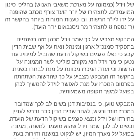
של וידל (כממונה על מערכת משאבי האנוש) בהליכי סינון
המועמדים. לתצהירו של יו"ר הועד צורף מכתב שהופנה
על ידו ליו"ר הרשות, ובו טענות חמורות ביותר בהקשר זה
(ר' נספח 8 לתצהיר מר ניסנבאום יו"ר הועד).
המבקש מצביע על כך שמר וידל מכהן מזה כשנתיים
בתפקיד סמנכ"ל ארגון ומינהל וזאת על אף שבית הדין
קבע כי נפלו פגמים בשיקול הדעת שהוביל למינויו. עוד
נטען כי מר וידל הוא מקורב פוליטי לשר הממונה על
הרשות וכי ועדת המכרז מכוונת על מנת לבחרו בשנית.
בהקשר זה המבקש מצביע על כך שהרשות השתהתה
בפרסום המכרז על מנת לאפשר לוידל להמשיך לכהן
בפועל למשך תקופה משמעותית.
המבקש טוען, כי בנסיבות דנן בשים לב לכך שמדובר
במכרז חוזר ורגיש, לאחר שבית הדין כבר נדרש לעניין
בחירתו של וידל ומצא פגמים בשיקול הדעת של הועדה,
ובשים לב לכך שמר וידל שהוא מועמד למשרה, ממונה
בפועל על מערך המיון, יש לנקוט במשנה זהירות בעת