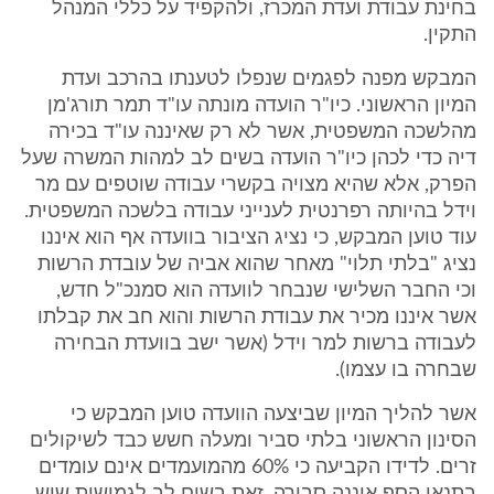
בחינת עבודת ועדת המכרז, ולהקפיד על כללי המנהל
התקין.
המבקש מפנה לפגמים שנפלו לטענתו בהרכב ועדת
המיון הראשוני. כיו"ר הועדה מונתה עו"ד תמר תורג'מן
מהלשכה המשפטית, אשר לא רק שאיננה עו"ד בכירה
דיה כדי לכהן כיו"ר הועדה בשים לב למהות המשרה שעל
הפרק, אלא שהיא מצויה בקשרי עבודה שוטפים עם מר
וידל בהיותה רפרנטית לענייני עבודה בלשכה המשפטית.
עוד טוען המבקש, כי נציג הציבור בוועדה אף הוא איננו
נציג "בלתי תלוי" מאחר שהוא אביה של עובדת הרשות
וכי החבר השלישי שנבחר לוועדה הוא סמנכ"ל חדש,
אשר איננו מכיר את עבודת הרשות והוא חב את קבלתו
לעבודה ברשות למר וידל (אשר ישב בוועדת הבחירה
שבחרה בו עצמו).
אשר להליך המיון שביצעה הוועדה טוען המבקש כי
הסינון הראשוני בלתי סביר ומעלה חשש כבד לשיקולים
זרים. לדידו הקביעה כי 60% מהמועמדים אינם עומדים