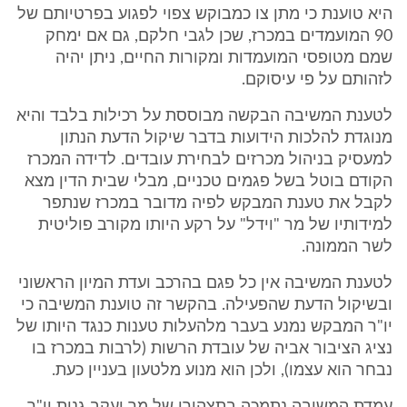
היא טוענת כי מתן צו כמבוקש צפוי לפגוע בפרטיותם של
90 המועמדים במכרז, שכן לגבי חלקם, גם אם ימחק
שמם מטופסי המועמדות ומקורות החיים, ניתן יהיה
לזהותם על פי עיסוקם.
לטענת המשיבה הבקשה מבוססת על רכילות בלבד והיא
מנוגדת להלכות הידועות בדבר שיקול הדעת הנתון
למעסיק בניהול מכרזים לבחירת עובדים. לדידה המכרז
הקודם בוטל בשל פגמים טכניים, מבלי שבית הדין מצא
לקבל את טענת המבקש לפיה מדובר במכרז שנתפר
למידותיו של מר "וידל" על רקע היותו מקורב פוליטית
לשר הממונה.
לטענת המשיבה אין כל פגם בהרכב ועדת המיון הראשוני
ובשיקול הדעת שהפעילה. בהקשר זה טוענת המשיבה כי
יו"ר המבקש נמנע בעבר מלהעלות טענות כנגד היותו של
נציג הציבור אביה של עובדת הרשות (לרבות במכרז בו
נבחר הוא עצמו), ולכן הוא מנוע מלטעון בעניין כעת.