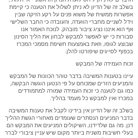
הדברים לא ניתן ליחס לועדת המיון הראשוני "אי תלות",
בשלב זה של הדיון לא ניתן לשלול את הטענה כי קיימת
אפשרות ממשית של משוא פנים על רקע הזיקה שבין
וידל לשניים מחברי הוועדה, והעובדה כי החבר השלישי
אף הוא איננו נציג ציבור מובהק. לנוכח האמור אנו
סבורות כי יש לאפשר למבקש לבחון את הליך הסינון
שבוצע לגופו, וזאת באמצעות חשיפת מסמכי המכרז
בכפוף לסייגים שיפורטו להלן.
זכות העמידה של המבקש
עיינו בטענות המשיבה בדבר טוהר הכוונות של המבקש
והמניעים הזרים שמכוחם על פי הנטען הוגשה הבקשה,
כמו גם לטענה כי זכות העמידה שמורה למתמודדים
במכרז ואין למבקש כל מעמד בהליך.
בשלב זה של הדיון אין בידינו לקבל את טענות המשיבה
בדבר המניעים הנסתרים שעומדים מאחורי הגשת ההליך
דנן. מה גם שלדידנו, השיקולים המניעים את המבקש הם
בעלי חשיבות משנית ביותר מקום שיש עניין ציבורי לברר