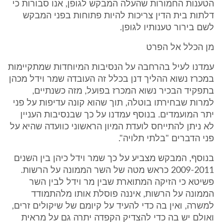
הטענות החמורות שהעלה המבקש לגופן, אנו סבורות כי
דלתות בית הדין צריכות להיות פתוחות בפני המבקש
לשם בירור טענותיו לגופן.
מן הכלל אל הפרט
עמדנו לעיל בהרחבה על הנסיבות המיוחדות שמתקיימות
במכרז נשוא ההליך דנן בכלל זה העובדה שמר וידל מכהן
בתפקיד הבכיר נשוא המכרז בפועל, מזה כשנתיים,
למרות שבחירתו בוטלה, תוך שהוא קונה עדיפות על פני
יתר המועמדים. בנוסף עמדנו על כך שבנסיבות העניין
לא ניתן להתייחס לועדת המיון הראשוני כוועדה שהיא על
פני הדברים "בלתי תלויה".
בנוסף, המבקש מצביע על כך שמר וידל כיהן בין השנים
2009-2011 כראש מטה של השר הממונה על הרשות.
פשיטא כי הזיקה המתוארת שבין מר וידל לבין השר
הממונה על הרשות, איננה פוסלת אותו מלהתמודד
למשרה, ואין בה כדי להעיד על קיומם של שיקולים זרים,
ואולם יש בה כדי להצדיק הקפדה יתרה גם על מראית