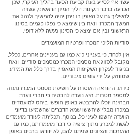
עשוי אף לסייע בעת קביעת הסעד בהליך העיקרי, שכן
הכרעה בדבר תקינות הליך המיון הראשוני, עשויה
להשליך גם על האופן בו ניתן יהיה להמשיך ולנהל את
המשך המכרז, וזאת בין שימצא כי נפלו פגמים בסינון
הראשוני ובין אם ימצא כי הסינון נעשה ללא דופי.
סודיות הליכי המכרז ופרטיות המועמדים
אין לכחד, כי בענייני כ"א כמו גם בעניינים אחרים, ככלל,
מקובל לסווג את מסמכי המכרז כמסמכים סודיים, וזאת
בניגוד לעקרון השקיפות המאפיין בדרך כלל את המידע
שמוחזק על ידי גופים ציבוריים.
כידוע, ההוראה האוסרת על חשיפת מסמכי המכרז נועדה
למספר מטרות. היא נועדה להבטיח כי חברי וועדת
הבחינה יוכלו להתבטא באופן חופשי ביחס למועמדים
במכרז מבלי שיחששו שמא הדברים שהשמיעו בדיוני
הוועדה יחשפו לעיני כל. בנוסף, תכליתה לעודד מועמדים
לגשת למכרז, מתוך ציפיה כי דבר מועמדותם, כמו גם
ההערכות והציונים שניתנו להם, לא יוודאו ברבים באופן