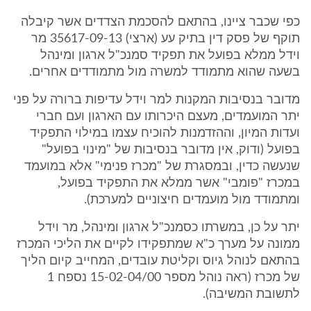
כפי שכבר ציינו, בהתאם להסכמת הצדדים אשר קיבלה
תוקף של פסק דין בתיק עע (ארצי) 35617-09-13 מר
וידל ממלא בפועל את תפקיד סמנכ"ל ארגון ומינהל
בשעה שהוא מתמודד למשרה מול מתמודדים אחרים.
מדובר בנסיבות המקנות למר וידל עדיפות ברורה על פני
יתר המועמדים, מעצם היכרותו עם הארגון ועם חברי
ועדות המיון, וההזדמנות להוכיח עצמו במילוי התפקיד
בפועל (ודוק, אין מדובר בנסיבות של "מינוי בפועל"
שנעשה כדין, ובמסגרת של "מכרז פנימי" אלא במועמד
במכרז "פומבי" אשר ממלא את התפקיד בפועל,
ומתמודד מול מועמדים חיצוניים למערכת).
יתר על כן, במשרתו כסמנכ"ל ארגון ומינהל, מר וידל
ממונה על מערך כ"א שמתפקידו לקיים את הליכי המכרז
בהתאם לנוהל גיוס וקליטת עובדים, המחייב קיום הליך
של מכרז (ראה נוהל מספר 15-02-04/00 נספח 1
לתשובת המשיבה).