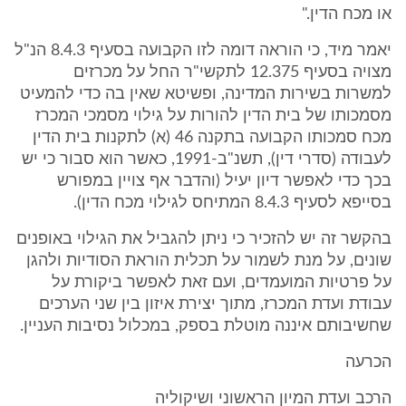
או מכח הדין."
יאמר מיד, כי הוראה דומה לזו הקבועה בסעיף 8.4.3 הנ"ל
מצויה בסעיף 12.375 לתקשי"ר החל על מכרזים
למשרות בשירות המדינה, ופשיטא שאין בה כדי להמעיט
מסמכותו של בית הדין להורות על גילוי מסמכי המכרז
מכח סמכותו הקבועה בתקנה 46 (א) לתקנות בית הדין
לעבודה (סדרי דין), תשנ"ב-1991, כאשר הוא סבור כי יש
בכך כדי לאפשר דיון יעיל (והדבר אף צויין במפורש
בסייפא לסעיף 8.4.3 המתיחס לגילוי מכח הדין).
בהקשר זה יש להזכיר כי ניתן להגביל את הגילוי באופנים
שונים, על מנת לשמור על תכלית הוראת הסודיות ולהגן
על פרטיות המועמדים, ועם זאת לאפשר ביקורת על
עבודת ועדת המכרז, מתוך יצירת איזון בין שני הערכים
שחשיבותם איננה מוטלת בספק, במכלול נסיבות העניין.
הכרעה
הרכב ועדת המיון הראשוני ושיקוליה