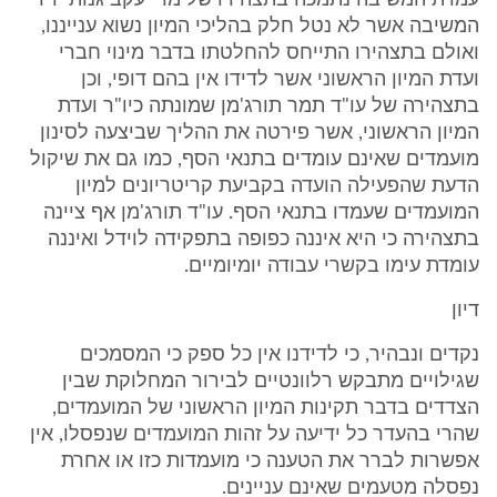
עמדת המשיבה נתמכה בתצהירו של מר יעקב גנות יו"ר
המשיבה אשר לא נטל חלק בהליכי המיון נשוא ענייננו,
ואולם בתצהירו התייחס להחלטתו בדבר מינוי חברי
ועדת המיון הראשוני אשר לדידו אין בהם דופי, וכן
בתצהירה של עו"ד תמר תורג'מן שמונתה כיו"ר ועדת
המיון הראשוני, אשר פירטה את ההליך שביצעה לסינון
מועמדים שאינם עומדים בתנאי הסף, כמו גם את שיקול
הדעת שהפעילה הועדה בקביעת קריטריונים למיון
המועמדים שעמדו בתנאי הסף. עו"ד תורג'מן אף ציינה
בתצהירה כי היא איננה כפופה בתפקידה לוידל ואיננה
עומדת עימו בקשרי עבודה יומיומיים.
דיון
נקדים ונבהיר, כי לדידנו אין כל ספק כי המסמכים
שגילויים מתבקש רלוונטיים לבירור המחלוקת שבין
הצדדים בדבר תקינות המיון הראשוני של המועמדים,
שהרי בהעדר כל ידיעה על זהות המועמדים שנפסלו, אין
אפשרות לברר את הטענה כי מועמדות כזו או אחרת
נפסלה מטעמים שאינם עניינים.