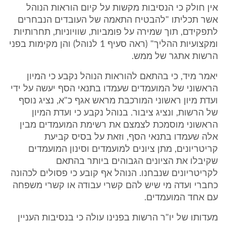
אין חולק כי הנסיבות מקשות על קיום הוראות הנוהל
אשר תכליתו "להבטיח התאמה של העובדים הנבחרים
לתפקידם, תוך שמירה על פומביות, שוויוניות, תחרותיות
ומקצועיות ההליך" (ראה סעיף 1 לנוהל) והן מקימות בפני
הרשות אתגר של ממש.
יאמר מיד, כי בהתאם להוראות הנוהל נקבע כי המיון
הראשוני של המועמדים שעמדו בתנאי הסף יעשה על ידי
ועדת מיון ראשוני המורכבת מראש אגף כ"א, נציג נוסף
של הרשות, ונציג ציבור. בנוהל נקבע כי ועדת המיון
הראשוני מוסמכת לצמצם את רשימת המועמדים מבין
אלה שעמדו בתנאי הסף, וזאת על בסיס קביעת
קריטריונים, מתן ציונים למועמדים וסינון המועמדים
שקיבלו את הציונים הגבוהים ביותר בהתאם
לקריטריונים שנבחנו. הנוהל אף קובע כי פסולים לכהונה
כחברי ועדה מי שיש להם קשרי עבודה או קשרי משפחה
עם אחד המועמדים.
מעדותו של יו"ר הרשות בפנינו עולה כי בנסיבות העניין