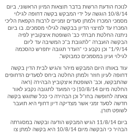
לנוכח הודעת הרשות בדבר תוצאות המיון הראשוני, ביום
10/8/14 הוגשה על ידי המבקש בקשה דחופה לגילוי
מסמכי המכרז ולמתן סעדים זמניים לרבות הקפאת הליכי
המכרז עד למיצוי הדיון בבקשה לגילוי מסמכים. בו ביום
ניתנה החלטת חברתי כב' השופטת איצקוביץ לפיה
הבקשה הועברה "לתגובת ב"כ המשיבה עד ליום
1/9/14" וכן נקבע כי "העדר תגובה יתפרש כהסכמה
לגילוי ועיון במסמכים כמבוקש".
עוד באותו היום המבקש מיהר והגיש לבית הדין בקשה
דחופה לעיון חוזר ולמתן החלטה ביחס לסעדים הדחופים
שהתבקשו, וכב' השופטת איצקוביץ הבהירה (ראה
החלטה מיום 10/8/14) כי המועד לתגובה נקבע לאור
צאתה לחופשה בחו"ל וכן הבהירה כי ככל שתוגש בקשה
חדשה לסעד זמני אשר מצדיקה דיון דחוף היא תועבר
לשופט תורן.
ביום 11/8/14 הגיש המבקש הודעה ובקשה במסגרתה
הבהיר כי הבקשה מיום 10/8/14 היא בקשה למתן צו