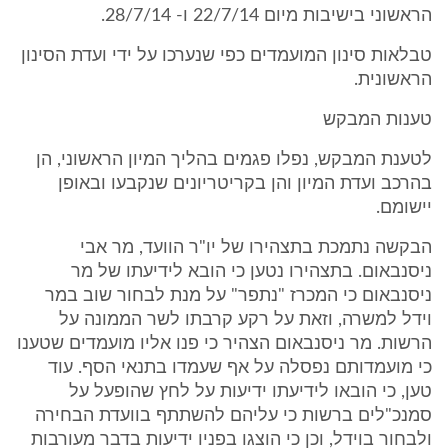
הראשוני בישיבות מיום 22/7/14 ו- 28/7/14.
טבלאות סינון המועמדים כפי שנערכו על ידי ועדת הסינון
הראשונית.
טענות המבקש
לטענת המבקש, נפלו פגמים בהליך המיון הראשוני, הן
בהרכב ועדת המיון והן בקריטריונים שנקבעו ובאופן
יישומם.
הבקשה נתמכת בתצהירו של יו"ר הוועד, מר אבי
ניסנבאום. בתצהירו נטען כי הובא לידיעתו של מר
ניסנבאום כי המכרז "נתפר" על מנת לבחור שוב במר
וידל למשרה, וזאת על רקע קרבתו לשר הממונה על
הרשות. מר ניסנבאום הצהיר כי פנו אליו מועמדים שטענו
כי מועמדותם נפסלה על אף שעמדו בתנאי הסף. עוד
טען, כי הובאו לידיעתו ידיעות על לחץ שהופעל על
סמנכ"לים ברשות כי עליהם להשתתף בוועדת הבחירה
ולבחור בוידל, וכן כי הוצגו בפניו ידיעות בדבר מעורבות