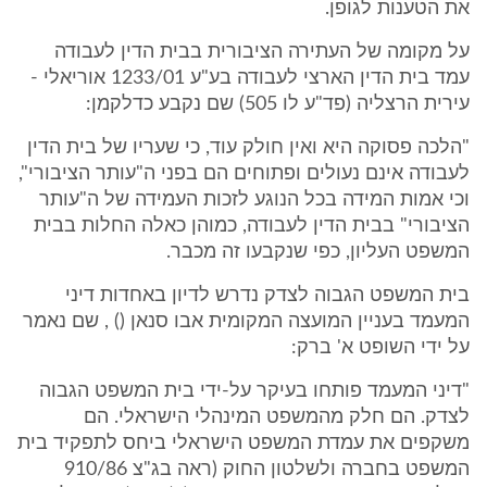
את הטענות לגופן.
על מקומה של העתירה הציבורית בבית הדין לעבודה
עמד בית הדין הארצי לעבודה בע"ע 1233/01 אוריאלי -
עירית הרצליה (פד"ע לו 505) שם נקבע כדלקמן:
"הלכה פסוקה היא ואין חולק עוד, כי שעריו של בית הדין
לעבודה אינם נעולים ופתוחים הם בפני ה"עותר הציבורי",
וכי אמות המידה בכל הנוגע לזכות העמידה של ה"עותר
הציבורי" בבית הדין לעבודה, כמוהן כאלה החלות בבית
המשפט העליון, כפי שנקבעו זה מכבר.
בית המשפט הגבוה לצדק נדרש לדיון באחדות דיני
המעמד בעניין המועצה המקומית אבו סנאן () , שם נאמר
על ידי השופט א' ברק:
"דיני המעמד פותחו בעיקר על-ידי בית המשפט הגבוה
לצדק. הם חלק מהמשפט המינהלי הישראלי. הם
משקפים את עמדת המשפט הישראלי ביחס לתפקיד בית
המשפט בחברה ולשלטון החוק (ראה בג"צ 910/86