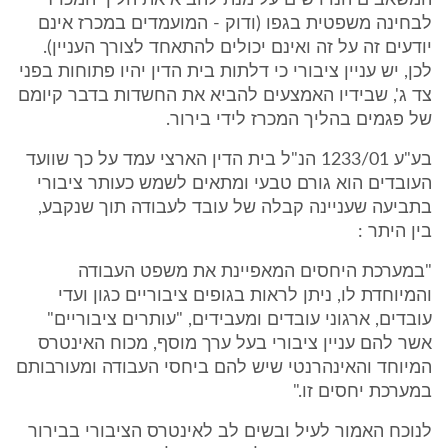
המשאבים הנדרשים על מנת להביא את הליך המכרז
לבחינה משפטית בגפו (ודוק - המועמדים במכרז אינם
יודעים זה על זה ואינם יכולים להתאחד לצורך העניין).
לכן, יש עניין ציבורי כי דלתות בית הדין יהיו פתוחות בפני
צד ג', שבידיו האמצעים להביא את החשדות בדבר קיומם
של פגמים בהליך המכרז לידי בירור.
בע"ע 1233/01 הנ"ל בית הדין הארצי עמד על כך שוועד
העובדים הוא גורם טבעי ומתאים לשמש כעותר ציבורי
בתביעה שעניינה קבלה של עובד לעבודה תוך שנקבע,
בין היתר :
"במערכת היחסים המאפיינת את משפט העבודה
והמיוחדת לו, ניתן לראות בגופים ציבוריים כגון ועדי
עובדים, ארגוני עובדים ומעבידים, "עותרים ציבוריים"
אשר להם עניין ציבורי בעל ערך מוסף, מכוח האינטרס
המיוחד והאינהרנטי שיש להם ביחסי העבודה ומעורבותם
במערכת יחסים זו."
לנוכח האמור לעיל ובשים לב לאינטרס הציבורי בבירור