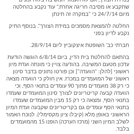
במידת הצורך, אם לא תעמוד המשיבה בלוח זמנים
שתקבע או מסיבה חריגה אחרת." עוד נקבע בהחלטה
מיום 24/7/14 כי "במקרה זה תינתן
החלטה להמצאת מסמכים במידת הצורך". בנוסף התיק
נקבע לדיון בפני
חברתי כב' השופטת איצקוביץ ליום 28/9/14.
בהתאם להחלטת בית הדין, ביום 6/8/14 הוגשה הודעת
עדכון מטעם המשיבה. בהודעה צויין כי מונתה ועדת מיון
ראשוני [להלן: "הוועדה"] וכן פורטו נתונים בדבר סינון
ראשוני של המועמדים במכרז. אין חולק כי הוועדה מצאה
כי רק 38 מועמדים מתוך 90 עומדים בתנאי הסף, וכי
הוועדה קבעה קריטריונים לצורך סינון המועמדים שעמדו
בתנאי הסף, ומצאה כי רק 15 מבין המועמדים שעמדו
בתנאי הסף עומדים גם בקריטריונים שקבעה ועדת המיון
הראשוני באופן מלא (קיבלו ציון מקסימלי). לנוכח האמור
לשלב המיון השני (מרכז הערכה) הופנו 15 מהמועמדים
בלבד.