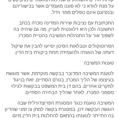
קורות החיים והשאלונים שמילאו המועמדים מתבקשים
על מנת לוודא כי לא סוננו מועמדים אשר בכישוריהם
ובנסיונם אינם נופלים ממר וידל.
התכתובת עם נציבות שירות המדינה נזכרה בכתב
התשובה ולכן היא רלוונטית לעניין, מה גם שיהיה בה
לשפוך אור על התנהלות המשיבה בהטיית המכרז.
הפרוטוקולים וטבלאות הסינון יסייעו להבין את שיקול
דעתה של הוועדה ולהעמידה תחת ביקורת בית הדין.
טענות המשיבה
לטענת המשיבה המדובר בבקשה מוקדמת, אשר מוגשת
בעיצומו של הליך המכרז, בטרם הסתיים. זאת בניגוד
למקרים אחרים, בהם דן בית המשפט בבקשות לגילוי
מסמכי המכרז, לאחר שהליך הבחירה הסתיים.
המשיבה טוענת כנגד המסגרת הפרוצדורלית שבה
הוגשה הבקשה דנן, במסגרת בקשה למתן צו זמני שהדיון
בה התייתר לטענתו בהתאם להחלטת בית הדין מיום