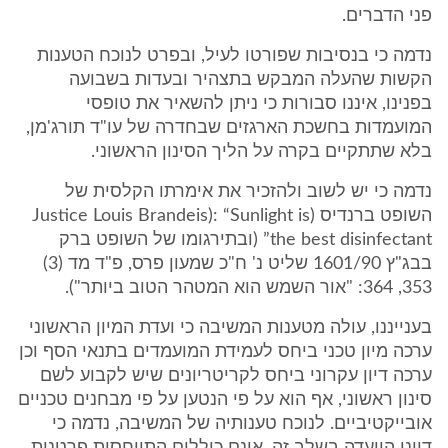
פני הדברים.
נדמה כי בנסיבות שפורטו לעיל, ובפרט לנוכח הטענות
הקשות שהעלה המבקש בתצהיר ובעדות בשבועה
בפנינו, איננו סבורות כי ניתן להשאיר את טופסי
המועמדות בחשכת הארגזים שבחדרה של עו"ד תורג'מן,
בלא שתתקיים בקרה על הליך הסינון הראשוני.
נדמה כי יש לשוב ולהזכיר את אימרתו הקלסית של
השופט ברנדיס (Justice Louis Brandeis): “Sunlight is
the best disinfectant” (ובתירגומו של השופט ברק
בבג"ץ 1601/90 שליט נ' ח"כ שמעון פרס, פ"ד מד (3)
353, 364: "אור השמש הוא המטהר הטוב ביותר").
בענייננו, עולה מטענות המשיבה כי ועדת המיון הראשוני
ערכה מיון טכני ביחס לעמידת המועמדים בתנאי הסף וכן
ערכה דיון עקרוני ביחס לקריטריונים שיש לקבוע לשם
סינון ראשוני, אף הוא על פי הנטען על פי מבחנים טכניים
אובייקטיביים. לנוכח טענותיה של המשיבה, נדמה כי