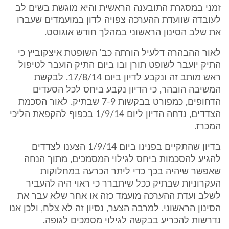
זמני במסגרת התובענה הראשית והיא מוגשת בשים לב
לעובדה שוועדת ההערכה צפויה לדון במועמדים שעברו
את שלב הסינון הראשוני במהלך חודש אוגוסט.
לאור ההבהרה דלעיל הורתה כב' השופטת איצקוביץ כי
התיק יועבר לשופט תורן ובו ביום התיק הועבר לטיפול
ראש מותב זה ונקבע לדיון ביום 17/8/14. לבקשת
המשיבה הובהר, כי הדיון נקבע ביחס לכל הסעדים
הדחופים, כמפורט בבקשות 7-9 שבתיק. לאור הסכמת
הצדדים, נדחה הדיון ליום 1/9/14 בכפוף להקפאת הליכי
המכרז.
בדיון שהתקיים בפנינו ביום 1/9/14 הצענו לצדדים
להגיע להסכמות ביחס לגילוי המסמכים, מתוך הנחה
שאפשר שיהיה בכך כדי ליתר הכרעה במחלוקות
העקרוניות שבתיק ככל שיתברר כי ראוי היה להעביר
לשלב ועדת ההערכה מועמד כזה או אחר שלא עבר את
הסינון הראשוני. למרבה הצער, נסיון זה לא צלח, ולכן אנו
נדרשות להכריע בבקשה לגילוי מסמכים לגופה.