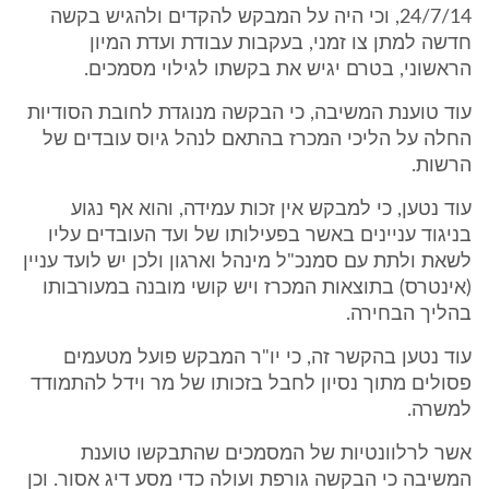
24/7/14, וכי היה על המבקש להקדים ולהגיש בקשה
חדשה למתן צו זמני, בעקבות עבודת ועדת המיון
הראשוני, בטרם יגיש את בקשתו לגילוי מסמכים.
עוד טוענת המשיבה, כי הבקשה מנוגדת לחובת הסודיות
החלה על הליכי המכרז בהתאם לנהל גיוס עובדים של
הרשות.
עוד נטען, כי למבקש אין זכות עמידה, והוא אף נגוע
בניגוד עניינים באשר בפעילותו של ועד העובדים עליו
לשאת ולתת עם סמנכ"ל מינהל וארגון ולכן יש לועד עניין
(אינטרס) בתוצאות המכרז ויש קושי מובנה במעורבותו
בהליך הבחירה.
עוד נטען בהקשר זה, כי יו"ר המבקש פועל מטעמים
פסולים מתוך נסיון לחבל בזכותו של מר וידל להתמודד
למשרה.
אשר לרלוונטיות של המסמכים שהתבקשו טוענת
המשיבה כי הבקשה גורפת ועולה כדי מסע דיג אסור. וכן