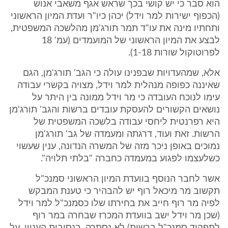
הוא סבר כי יש קושי בכך שראש אגף משאבי אנוש
(הכפוף ישירות למר וידל) יכהן כיו"ר ועדת המיון הראשוני
ותחתיו מינה את עו"ד תמר תורג'מן מהלשכה המשפטית,
לבצע את המיון הראשוני של המועמדים (עמ' 18
לפרוטוקול שורות 1-18).
אלא, שמהעדויות שבפנינו עולה כי הגב' תורג'מן, הגם
שאיננה כפופה מנהלית למר וידל, מצויה בקשרי עבודה
עימו לנוכח העובדה כי מר וידל ממונה בין היתר על
נושאים הקשורים להעסקת עובדים ברשות והגב' תורג'מן
היא רפרנטית ליחסי עבודה בלשכה המשפטית של
הרשות. זאת ועוד, דרגתה ומעמדה של גב' תורג'מן
נמוכים באופן ניכר מזה של המשרה הנדונה, ענין שעשוי
כשלעצמו לפגוע במעמדה כחברה "בלתי תלויה".
אשר לחבר הנוסף בוועדת המיון הראשוני סמנכ"ל
תקשוב מר מיכאל רוף יש להבהיר כי טענת המבקש
לפיה מר רוף חייב את בחירתו שלו כסמנכ"ל למר וידל
(שכן מר וידל ישב בוועדת המכרז שבחרה במר רוף