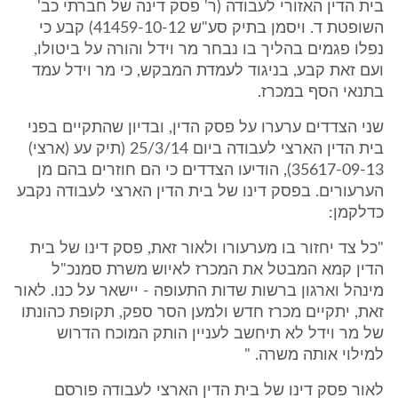
בית הדין האזורי לעבודה (ר' פסק דינה של חברתי כב'
השופטת ד. ויסמן בתיק סע"ש 41459-10-12) קבע כי
נפלו פגמים בהליך בו נבחר מר וידל והורה על ביטולו,
ועם זאת קבע, בניגוד לעמדת המבקש, כי מר וידל עמד
בתנאי הסף במכרז.
שני הצדדים ערערו על פסק הדין, ובדיון שהתקיים בפני
בית הדין הארצי לעבודה ביום 25/3/14 (תיק עע (ארצי)
35617-09-13), הודיעו הצדדים כי הם חוזרים בהם מן
הערעורים. בפסק דינו של בית הדין הארצי לעבודה נקבע
כדלקמן:
"כל צד יחזור בו מערעורו ולאור זאת, פסק דינו של בית
הדין קמא המבטל את המכרז לאיוש משרת סמנכ"ל
מינהל וארגון ברשות שדות התעופה - יישאר על כנו. לאור
זאת, יתקיים מכרז חדש ולמען הסר ספק, תקופת כהונתו
של מר וידל לא תיחשב לעניין הותק המוכח הדרוש
למילוי אותה משרה. "
לאור פסק דינו של בית הדין הארצי לעבודה פורסם