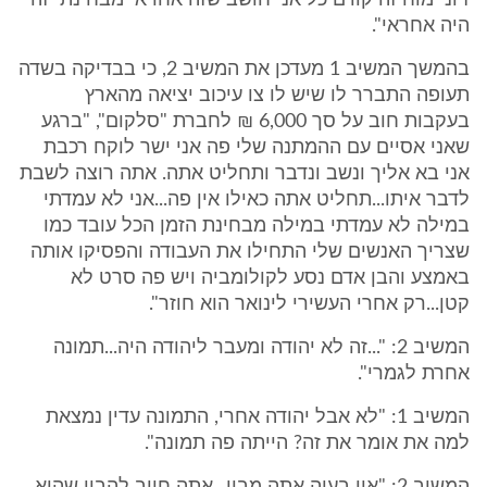
זיוני מוח זה קודם כל אני חושב שזה אחראי מבחינתי זה
היה אחראי".
בהמשך המשיב 1 מעדכן את המשיב 2, כי בבדיקה בשדה
תעופה התברר לו שיש לו צו עיכוב יציאה מהארץ
בעקבות חוב על סך 6,000 ₪ לחברת "סלקום", "ברגע
שאני אסיים עם ההמתנה שלי פה אני ישר לוקח רכבת
אני בא אליך ונשב ונדבר ותחליט אתה. אתה רוצה לשבת
לדבר איתו...תחליט אתה כאילו אין פה...אני לא עמדתי
במילה לא עמדתי במילה מבחינת הזמן הכל עובד כמו
שצריך האנשים שלי התחילו את העבודה והפסיקו אותה
באמצע והבן אדם נסע לקולומביה ויש פה סרט לא
קטן...רק אחרי העשירי לינואר הוא חוזר".
המשיב 2: "...זה לא יהודה ומעבר ליהודה היה...תמונה
אחרת לגמרי".
המשיב 1: "לא אבל יהודה אחרי, התמונה עדין נמצאת
למה את אומר את זה? הייתה פה תמונה".