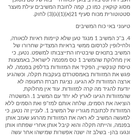
העבירות ונסיבות ביצוען לכאורה- ייבוא של סם מסוכן
מסוג קוקאין. כמו כן, קמה לחובת המשיבים עילת מעצר
סטטוטורית מכוח סעיף 21(א)(1)(ג)(3) לחוק.
טיעוני באי כוח המשיבים
4. ב"כ המשיב 1 מנגד טען שלא קיימות ראיות לכאורה,
ולחילופין לכרסום ממשי בראיות המצדיק שחרורו של
המשיב בתנאים שיבטיחו התייצבותו למשפט. נטען, כי
אין מחלוקת שהמשיב 1 טס מפנמה לישראל, באמצעות
טיסת קונקשיין, הפקיד את המזוודות בדלפק בפנמה, לא
פגש את המזוודות באמסטרדם בעקבות תקלה, וכשהגיע
ארצה המזוודות לא הגיעו. נציגת חברת התעופה לא
יודעת להגיד מה קרה למזוודות. עוד אין מחלוקת,
שהמזוודות הגיעו לארץ לא יחד עם המשיב 1. המשטרה
הוציאה את הסמים, שלחה אותם למז"פ ואת הסמים ללא
המזוודות לכתובת מגוריו של המשיב 1. לעניין זה נטען, כי
למעשה המשיב לא ראה את המזוודות מהרגע שעזב אותן
בפנמה, והייתה תקלה והוא קיבל אותן אחרי שפתחו אותן
ונגעו בהן- בשלב זה ישנה אפשרות שמישהו אחר עשה