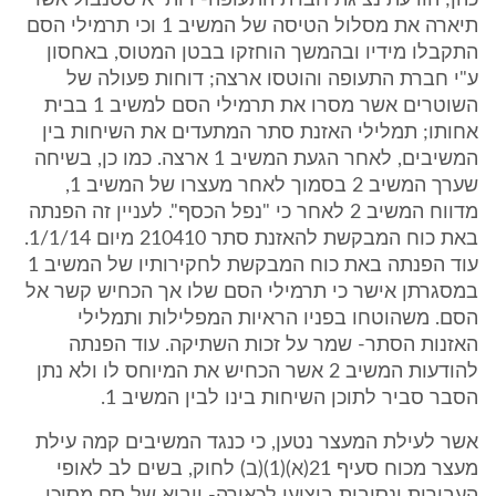
כהן; הודעת נציגת חברת התעופה- רותי איסטנבול אשר
תיארה את מסלול הטיסה של המשיב 1 וכי תרמילי הסם
התקבלו מידיו ובהמשך הוחזקו בבטן המטוס, באחסון
ע"י חברת התעופה והוטסו ארצה; דוחות פעולה של
השוטרים אשר מסרו את תרמילי הסם למשיב 1 בבית
אחותו; תמלילי האזנת סתר המתעדים את השיחות בין
המשיבים, לאחר הגעת המשיב 1 ארצה. כמו כן, בשיחה
שערך המשיב 2 בסמוך לאחר מעצרו של המשיב 1,
מדווח המשיב 2 לאחר כי "נפל הכסף". לעניין זה הפנתה
באת כוח המבקשת להאזנת סתר 210410 מיום 1/1/14.
עוד הפנתה באת כוח המבקשת לחקירותיו של המשיב 1
במסגרתן אישר כי תרמילי הסם שלו אך הכחיש קשר אל
הסם. משהוטחו בפניו הראיות המפלילות ותמלילי
האזנות הסתר- שמר על זכות השתיקה. עוד הפנתה
להודעות המשיב 2 אשר הכחיש את המיוחס לו ולא נתן
הסבר סביר לתוכן השיחות בינו לבין המשיב 1.
אשר לעילת המעצר נטען, כי כנגד המשיבים קמה עילת
מעצר מכוח סעיף 21(א)(1)(ב) לחוק, בשים לב לאופי