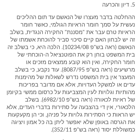
5. דיון והכרעה
ההחלטה בדבר מעצרו של הנאשם עד תום ההליכים
נעשית על סמך חומר הראיות הגולמי, כאשר חומר
הראיות טרם עבר את "מסננת" החקירה הנגדית, בשלב
זה יש לבחון האם קיים סיכוי סביר להוכחת אשמתו של
הנאשם (ראה בש"פ 10234/08). הלכה היא, כי בשלב זה
בית המשפט בוחן רק את הפוטנציאל ה-הוכחתי של
חומר החקירה, ואין הוא קובע ממצאים מזכים או
מרשיעים (ראה בש"פ 8087/95). עוד נקבע, כי בשלב
המעצר אין בית המשפט נדרש לשאלות של מהימנות
עדים או למשקל העדויות, אלא אם מדובר בפריכות
מהותיות וגלויות לעין המצביעות על כרסום ממשי בקיומן
של ראיות לכאורה (ראה בש"פ 6982/10). בשלב
הלכאורי, אין די בהצבעה על סתירות בדברי העדים, אלא
יש הראות כי הסתירות גלויות על פניהן, וכי הן מקעקעות
את הגרסה באופן שלא יאפשר ליתן בה כל אמון ויציגה
כמשוללת יסוד (ראה בש"פ 352/11).