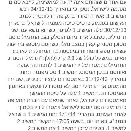
עם אחרים שזהותם אינה ידועה למאשימה, לייבא סמים
מפנמה לישראל. נטען, כי בתאריך 24/12/13 רכש
המשיב 1, אשר התגורר בתקופה הרלוונטית לכתב
האישום בפנמה, כרטיס טיסה מפנמה לישראל. בתאריך
30/12/13 עלה המשיב 1 לטיסה כשהוא נושא עמו שני
תרמילים, כשבכל אחד מהם הוסלק בגב התרמילים סם
מסוכן מסוג קוקאין במצב נוזלי, כשהסם מוספג ביריעות
עשויות ספוג ותפורות במעטפת בד המחולקת לארבעה
תאים, במשקל כולל של 2.8 ק"ג (להלן: "תרמילי הסם").
התרמילים נמסרו על ידי המשיב 1 לחברת התעופה
ואוחסנו בבטן המטוס. המשיב 1 טס מפנמה ונחת
בתאריך 31/12/13 באמסטרדם לעצירת ביניים, שם ירד
מהמטוס אך תרמילי הסם לא נמסרו לו ונשארו באחסון
באמסטרדם. המשיב 1 עלה על טיסת ההמשך
מאמסטרדם לישראל, לאחר שתיאם עם חברת התעופה
כי תרמילי הסם יוטסו לישראל וימסרו לידיו בסמוך
לאחר הגעתם. בתאריך 1/1/14 נחת המשיב 1 בישראל
בנתב"ג. באותו יום, בשעה 17:05 התקשר המשיב 2
למשיב 1. בשיחה עדכן המשיב 1 את המשיב 2