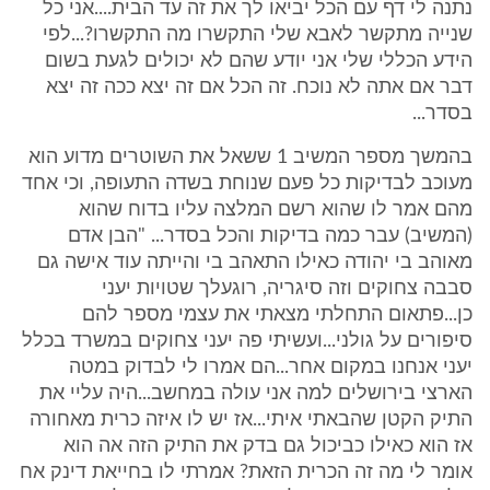
נתנה לי דף עם הכל יביאו לך את זה עד הבית....אני כל
שנייה מתקשר לאבא שלי התקשרו מה התקשרו?...לפי
הידע הכללי שלי אני יודע שהם לא יכולים לגעת בשום
דבר אם אתה לא נוכח. זה הכל אם זה יצא ככה זה יצא
בסדר...
בהמשך מספר המשיב 1 ששאל את השוטרים מדוע הוא
מעוכב לבדיקות כל פעם שנוחת בשדה התעופה, וכי אחד
מהם אמר לו שהוא רשם המלצה עליו בדוח שהוא
(המשיב) עבר כמה בדיקות והכל בסדר... "הבן אדם
מאוהב בי יהודה כאילו התאהב בי והייתה עוד אישה גם
סבבה צחוקים וזה סיגריה, רוגעלך שטויות יעני
כן...פתאום התחלתי מצאתי את עצמי מספר להם
סיפורים על גולני...ועשיתי פה יעני צחוקים במשרד בכלל
יעני אנחנו במקום אחר...הם אמרו לי לבדוק במטה
הארצי בירושלים למה אני עולה במחשב...היה עליי את
התיק הקטן שהבאתי איתי...אז יש לו איזה כרית מאחורה
אז הוא כאילו כביכול גם בדק את התיק הזה אה הוא
אומר לי מה זה הכרית הזאת? אמרתי לו בחייאת דינק אח