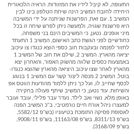
התעופה, לא קיבל לידיו את המזוודות. הראיה הלכאורית
היחידה לחובת המשיב הינה שיחת הטלפון בינו לבין
המשיב 1. עם זאת, הפרשנות שניתנה על ידי המשיבה
היא פרשנות שגויה, ולמעשה ניתן לפרש שיחה זו בכל
מיני אופנים. נטען, כי המשיבים הינם בני משפחה,
כחודשיים לפני הגשת כתב האישום, המשיב 1 התעתד
לחזור לפנמה ובעקבות חוב כספי הוצא כנגדו צו עיכוב
יציאה מהארץ. המשיב 2, שילם את חוב של המשיב 1
באמצעות כספים שלווה מהשוק האפור, והאחרון יצא
מהארץ לאחר שצו עיכוב היציאה מהארץ שהוצא כנגדו-
בוטל. המשיב 2 מנסה ליצור קשר עם המשיב 1 בנוגע
לכסף שחייב לו, ועל כך ניתן ללמוד מהודעות הווטס אפ
והשיחות. עוד נטען, כי המשיב שיתף פעולה בחקירה
באופן מלא, נשוי ואב לילד, נעדר עבר פלילי, עובד ועובר
למעצרו ניהל אורח חיים נורמטיבי. ב"כ המשיב הפנה
לאסופת פסיקה התומכת בטיעוניו (בש"פ 5582/12,
בש"פ 8311/13, בש"פ 11163/08, בש"פ 9008/11,
בש"פ 3168/09).