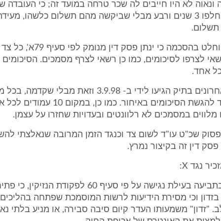
 ונאוה לא היו חייבים לה שכר טרחה במועד זה; כי העובדה 
90' ועד היום חלפו 3 שנים ורבע מבלי שביקשה מהם תשלום כלשהו, מ
תשלום.
ב- 26.8.97 הוחלט בהסכמה כי ינתן פסק 
אי לצרפו לסיכומים, כמו כן רשאי לצרף מסמכים. הסיכומים ל
הסיכומים האחרונים בתיק הגיעו לידי ב- 3.9.98 וזאת מבל
להארכת מועד להגשת הסיכומים באיחור. כמו כן
מלווים במסמכים לא רלוונטים ובעדויות שחזרו על עצמן.
פסוק שכ"ט עו"ד לשום צד וכנגד הזמן המרובה שנאלצתי לה
פסק דין זה בקיצור נמרץ.
יר נגד X:
1. תנאי הוא בתביעה בעילת נגישה על פי סעיף 60 לפקודת הנז
בזדון וכי מסירת הידיעות לרשות המוסמכת שפתחה בהליכים
. "זדון" משמעותו העדר קיום סיבה סבירה, או מניע בלתי נא