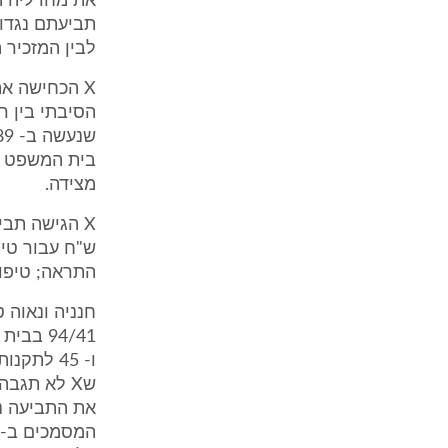
את מחדליה הר
לבין המזכיר 
X הכחישה את
הסיבתי בין ר
בית המשפט הי
מצידה.
התראה; טיפול
ו- 45 לת
שX לא תגב