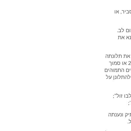
יר, או
ם לב.
נא את
חה את תלונתה
להנהלת בתי המשפט ב- 12.7.1989. X ביקשה להתפטר מהתיק ב- 20.6.89 או סמוך
ים התמוהים
 סביר להתלונן על
 "כלבו זול";
;
 שאלה נאוה או X מה קורה בתיק ונענתה
.