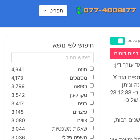
תפריט
ן טקסט
חיפוש לפי נושא
דפים דומים
 עורך דין:
חוזה
4,941
מסמכים
4,173
ב- 11.88 פנו X אל עורכת הדין X ושכרו את שירותיה לצורך הכנת תביעה כספית נגד X.
ת שמונה וניתן
רפואה
3,799
בהעדר פסק דין על סך כ- 50,000 ש"ח. מכיוון שהנתבעים לא שילמו נפתח ב- 28.12.88
מקרקעין
3,542
 שמספרו 88/579 על סכום של כ-
בניה
3,417
פיצויים
3,145
צווים
3,080
נים רבות,
שאלות משפטיות
3,044
משפט פלילי
3,036