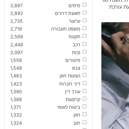
ב- 3.9.93 הוגשה על ידי התובע מזכיר בית משפט השלום בקרית שמונה החל משנת 86'
מיסים
2,897
552,50 ש"ח נגד הנתבעת עורכת
תאונת דרכים
2,892
ערעור
2,735
משפט תעבורה
2,719
תקנות
2,569
רכב
2,449
נכות
2,097
פיטורים
1,556
צבא
1,549
הצעות חוק
1,463
דיני חברות
1,423
עורך דין
1,390
קרקעות
1,388
ביטוח לאומי
1,371
חוק
1,332
חוב
1,324