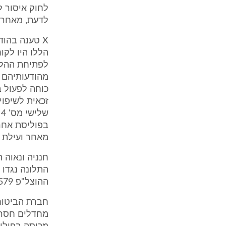
לחוק איסור ל
לדעת, מאחר ו
הללו היו לקו
לפתיחת ההליך
מהודעותיהם ב
כוחה לפעול ב
זכאית לשיפוי
בפוליסת אחרי
מאחר ועילת ה
ההוצל"פ 88/579 בקרית שמונה; וכי יצגה אותם בצורה רשלנית.
חברת הביטוח
מחדלים חסרי