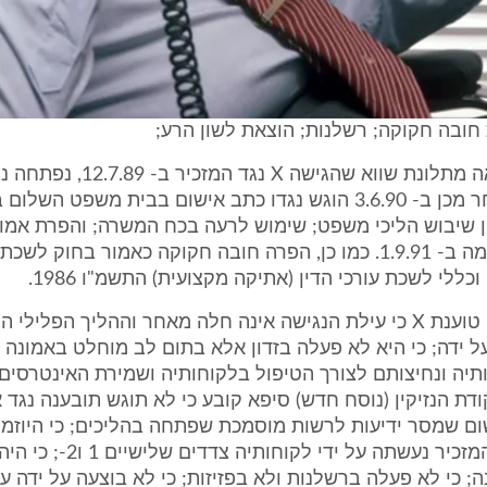
חובה חקוקה; רשלנות; הוצאת לשון הרע;
נטען שכתוצאה מתלונת שווא שהגישה X נגד
פלילית; ולאחר מכן ב- 3.6.90 הוגש נגדו כתב אישום בבית משפט ה
90/ בגין שיבוש הליכי משפט; שימוש לרעה בכח המשרה; והפרת אמו
זוכה מכל אשמה ב- 1.9.91. כמו כן, הפרה חובה חקוקה כאמור בחוק לש
בכתב הגנתה טוענת X כי עילת הנגישה אינה חלה מאחר וההליך הפלילי
ל ידה; כי היא לא פעלה בזדון אלא בתום לב מוחלט באמונה
יה ונחיצותם לצורך הטיפול בלקוחותיה ושמירת האינטרסים 
60 לפקודת הנזיקין (נוסח חדש) סיפא קובע כי לא תוגש תובענה נגד
ום שמסר ידיעות לרשות מוסמכת שפתחה בהליכים; כי היוזמ
התלונה נגד המזכיר נעשתה על ידי לקוח
; כי לא פעלה ברשלנות ולא בפזיזות; כי לא בוצעה על ידה עו