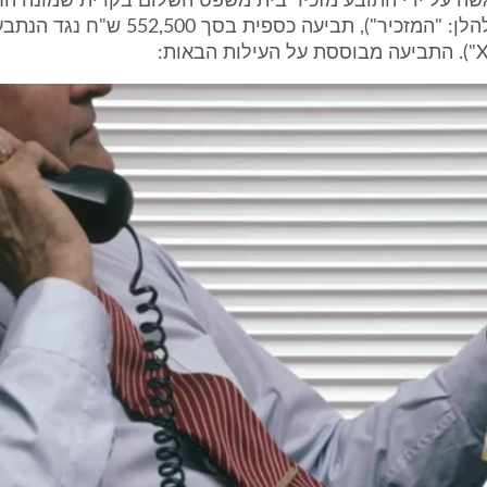
ועד יוני 89' (להלן: "המזכיר"), תביעה כספית בסך 0