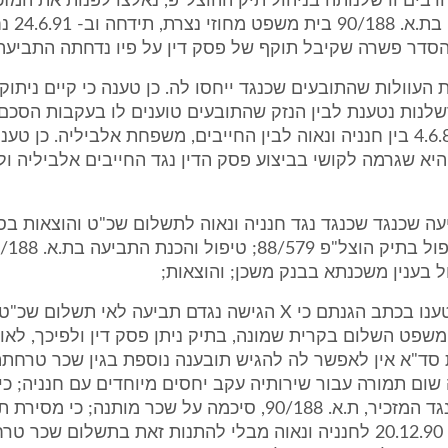
בים ורשלנותה בניהול תיק ההוצל"פ, נאלצו לפנות את המזכ
תביעתם נגדו
הסדר פשרה שקיבל תוקף של פסק דין על פיו נדחתה התביעה
 העוולות שהתובעים שכנגד ייחסו לה. כן טענה כי קיים ניתו
שלנות נטענת לבין הנזק שהתובעים טוענים לו בעקבות הסכ
שנעשה ב- 4.6.89 בין חנניה ונאוה לבין החייבים, משפחת אלביליה. כן 
א שגרמה לקושי בביצוע פסק הדין נגד החייבים אלביליה ול
 בענין משכנתא בבנק משכן; והוצאות;
חנניה ונאוה טענו בכתב הגנתם כי X הגישה נגדם תביעה לאי תשלום 
קנות סד"א אין לאפשר לה להגיש תובענה נוספת בגין שכר טרחתה
ה שום תמורה עבור שירותיה עקב יחסים מיוחדים עם חנניה; כ
את התביעה נגד המזכיר, ת.א. 90/188, סיכמה על שכר מותנה; כי מסירת
המסמכים ב- 20.12.90 לחנניה ונאוה מבלי להתנות זאת בתשלום שכר 