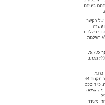
יר ולבקש כי
 בת.א. 90/188 בית משפט מחוזי נצרת, תידחה וב- 24.6.91 נחתם ביניהם
.
ק של הקשר
ם פשרה
טענה כי רשלנות
א רשלנות
X הגישה תביעה שכנגד שכנגד נגד חנניה ונאוה לתשלום שכ"ט והוצאות בסך 78,722
ש"ח עבור טיפול בתיק הוצל"פ 88/579; טיפול והכנת התביעה בת.א. 90/188; מכתבי
שכ"ט בת.א.
94/41 בבית משפט השלום בקרית שמונה, בתיק ניתן פסק דין ולפיכך, לאור תקנות 44
; כי הוסכם
י משהגישה
 תיק
טרחה, מעידה