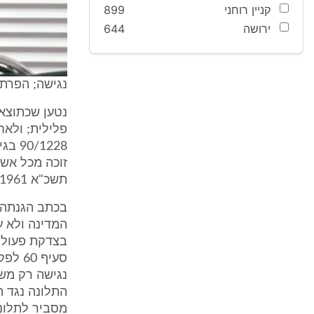
קניין רוחני
899
ירושה
644
נגישה; הפרת 
1228
תשכ"א 1961 וכללי לשכת עורכי הדין (אתיקה מקצועית) התשמ"ו 1986.
המדינה ולא ע
בצדקת פעולות
סעיף 
נגישה רק מש
מסביר לתלונה