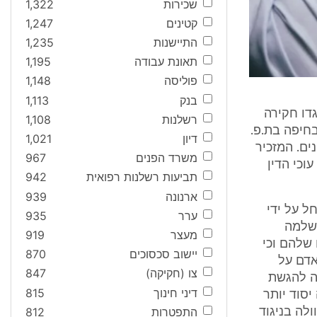
שכירות
1,322
קטינים
1,247
התיישנות
1,235
תאונת עבודה
1,195
פוליסה
1,148
בנק
1,113
 המזכיר ב- 12.7.89, נפתחה נגדו חקירה
רשלנות
1,108
שלום בחיפה בת.פ.
דיון
1,021
נים. המזכיר
משרד הפנים
967
כת עוכי הדין
תביעות רשלנות רפואית
942
ארנונה
939
 החל על ידי
ערר
935
 שלמה
מעצר
919
שלהם וכי
יישוב סכסוכים
870
 אדם על
צו (חקיקה)
847
ה להגשת
דיני חינוך
815
ותיה צדדים שלישיים 1 ו2-; כי היה יסוד יותר
התפטרות
812
ולה בניגוד