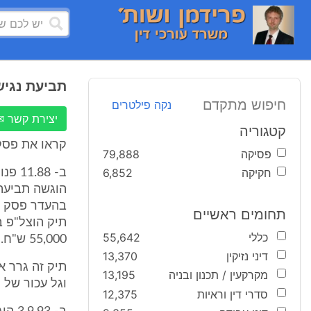
תביעת נגישה
חיפוש מתקדם
נקה פילטרים
יצירת קשר ✉
קטגוריה
קראו את פסק 
פסיקה
79,888
חקיקה
6,852
תחומים ראשיים
כללי
55,642
55,000 ש"ח.
דיני נזיקין
13,370
תיק זה גרר א
מקרקעין / תכנון ובניה
13,195
וגל עכור של 
סדרי דין וראיות
12,375