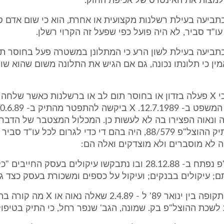
למצות את האינטרס של אכיפת החוק.
 בתביעה בעילת רשלנות מקצועית או אחרת, הוא כי שום אדם סב
ו"ד סביר, לא היה פועל כפי שפעל זה הקרוי רשלן.
 בתביעה בעילת לשון הרע כי המתלונן במשטרה פעל בחוסר תו
אמין כי תלונתו נכונה, גם אם הגיש את התלונה משום שהוא שו
אינני סבורה כי X פעלה בזדון או בחוסר תום לב או ברשלנות כאשר של
ה ונאוה הפצירו בה לא לעשות כן. המכלול המצטבר של הדבר
שהתרחשו בתיק ההוצל"פ 88/579, היה בהם די כדי לגרום לכל עו"ד
 לא מוסברים ולא מוצדקים ואלה הם:
- תיק ההוצל"פ נפתח ב- 28.12.88 ובו נתבקשו עיקולים בעסק החייבים
ם; עיקולים בבנקים; ועיקול על כספים ומשכורת בעסק כצד ג'
- לכל אורך התקופה בין ינואר 89' ל - 2.4.89
 לשכת ההוצל"פ בק. שמונה, הגב' שנפר רחל, כי התיק בטיפול