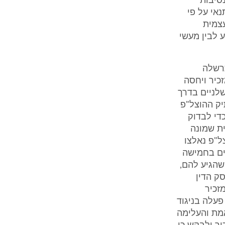
סיבות
אי על פי
עצמית
ע לבין מעשי
 שיקרה להם והתרשלה
ה נגד המזכיר ויחסה
שלניים בדרך
 את תיק ההוצל"פ
ל"פ כדי לבדוק
ת שמונה
ק ההוצל"פ נאלצו
יבים בחמישה
"ח במקום הסכום של למעלה מ- 55,000 ש"ח שהגיע להם,
 סכום פסק הדין
 המזכיר
וזי נצרת. כי פעלה בניגוד
X הסתירה מהם את האמת והעלימה