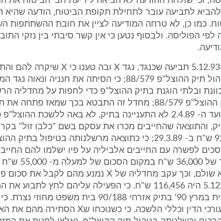
ה; וכי שולחת ההודעה לא הביאה לידיעת חב' הביטוח את הנ
להביא לתביעה עובר לתחילת תקופת הביטוח, הודעה שהיא תנ
ח. כמו כן, לא טרחה המודיעה לציין את חובת ההשתתפות ה
לפי הפוליסה. ולבסוף נטען כי אין קשר סיבתי בין נזקי התוב
דיעה.
הם הגישו ב- 5.12.93 תביעה שכנגד, נגד X ובה טענו כי X
בעבודתה בניהול תיק ההוצל"פ 88/579; כי הסיתה את חנניה ונאו
וונת ובלתי הוגנת בתיק ההוצל"פ כדי לחפות על מחדליה הר
טיפולה בתיק ההוצל"פ 88/579; מחדל זה התבטא בכך שמאז פתחה
ב- 28.12.88 ועד ה- 2.4.89 לא התעניינה בתיק, לא באה ללשכת ההוצ
ק, והתוצאה שהחייבים מכרו את עסקם בשם "כלבו זול" בקרי
תמורת 92,460 ש"ח ב- 29.3.89; כי כתוצאה מרשלנותה בטיפול בתי
4.6.8 להסכים לפשרה עם החייבים אלביליה על פיו ישלמו להם החי
תשלומים, סך של 36,000 ש
סכום אשר לא שולם, וכך עקב מחדליה של X נמנע מהם לקבל את
שערכו ב- 5.12.93 היה 116,456 ש"ח. כי הפעילה עליהם לחץ לתבוע את
בתביעה כספית במרץ 90' בתיק אזרחי 90/188 בית משפט מח
לחוק לשכת עורכי הדין וכללי הלשכה. כי כשנוכחו ש