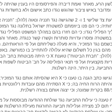
שון הרע, מאחר ואמת דיברה והפירסומים היו בענין שהיתה לצ
מדובר באיש ציבור שהוגש נגדו כתב אישום ולא בחשדות גרי
X טענה בהודעת צד שלישי 1 ו- 2 שהגישה נגד חנניה ונאוה (להלן: "ח
חותיה; כי הם פנו ביוזמתם למשטרת ישראל בתלונה נגד המזכי
 הפלילי נגדו; כי הם חזרו בהם במהלך המשפט הפלילי נגד 
משטרה ומסרו עדויות סותרות וקשרו קשר כנגדה. מאחר והם 
שמם נגד המזכיר, והיא פעלה כשליחתם ועל פי הוראותיהם, 
 מהם בגין כל תשלום שהיא עלולה להתחייב בו כמורשה. באש
שלישי מס' 4 (להלן: "חברת הביטוח") טוענת X כי היתה מבוטחת בח
ות מקצועית ועל פי תנאי הפוליסה על חב' הביטוח לשפות 
תביעה, בין היתר, הינה רשלנות.
חנניה ונאוה הגישו כתב הגנה בו טענו כי X היא שהסיתה אותם נגד
התלונה נגדו והיתה הרוח החיה בה; כי X הסתירה מהם עובדות רלוונט
 טענה כי עילות התביעה נגד שולחת ההודעה מבוססות על מע
 תום לב מצידה ועלילות תביעה החורגות מעילת הרשלנות ש