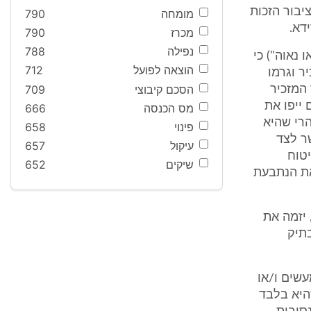
יבור הזכות
מומחה
790
דא.
מכרז
790
נפילה
788
נניה או נאוה") כי
הוצאה לפועל
712
ר וגרמו
הסכם קיבוצי
709
המזכיר
ייפו את
מס הכנסה
666
הרי שהיא
פינוי
658
ר לצד
עיקול
657
ב' הביטוח
שיקים
652
את הנתבעת
 המזכיר, יזמה את
יות בתיק
שים ו/או
היא בלבד