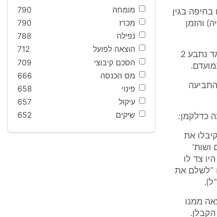
מומחה
790
בחיפה בגין
מכרז
790
) והזמן
נפילה
788
הוצאה לפועל
712
תביעה זו הוגשה בשנת 1991 (ת"א 91/17209) אולם פסק דין שניתן בה כנגד נתבע 2
הסכם קיבוצי
709
מועדם.
מס הכנסה
666
התביעה
פינוי
658
עיקול
657
שיקים
652
 קיבלו את
ושות'
 לא היו צד לו
 "לשלם את
וצאה ממנו
הקבלן.