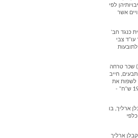
ויותיהן לפי
ויים אשר
הגישו בשנת 1993 תביעה כספית כנגד חב'
פני הבורר עו"ד צבי
לתובעות
) שכר טרחה
בעים, חייב
 לשפות את
הנתבעים בגין רכיב זה "בסכום בשקלים השווה ל- 6,500 דולר, שהינו 19,500 ש"ח" -
ן ארליך, בו
כלפי
קבלן ארליך