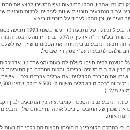
ק זמן זה ואחריו, החלו התובעות ואף המשיכו לבצע את התחייב
ינו עבור הנתבעים תוכניות שונות לעירייה, לרבות תוכניות שנ
 העירייה, וכן החלו לעבוד על תוכניות ביצוע.
7. הנתבעים, (נתבע 2 ובעלה של נתבעת 1) 
ארליך אברהם ושות' בע"מ, וה"ה ארליך (ת/7). תביעה זו נוהלה ב
תה תבעו הנתבעים, בין היתר, את הסכומים שיידרשו לשלם 
חוב שלהם לתובעות עפ"י פסק דין שבוטל.
ל הטענה לפיה חויבו לשלם לתובעות (ממשרד נ.נ. אדריכלות
דין של בית משפט, כביכול, ומכוח ההסכם בין התובעות לנת
שנתן את החברה הקבלנית ואת ארליך אברהם וצבי - אישית,
ענו הנתבעים, כי הסכם הקומבינציה בין הנתבעים לבין הקבל
 את שכרן של התובעות, ביטל את התחייבותם של הנתבעים 
זנחו אותו.
ם, כי בהסכם הקומבינציה הומחו חבויותיהם כלפי התובעות ל