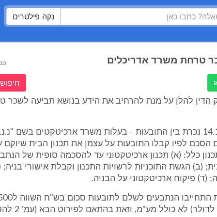
נקה פילטרים
ר טרחת משרד אדריכלים
סמ
חיפוש 
 הדין להלן על מנת להרחיב את הידע בנושא תביעה לשכר 
1. ביום 14.11.87 נכרת בין התובעות - בעלות משרד ארכיטקטים בשם "נ.
 הסכם לפיו קבלו התובעות על עצמן את תכנון הבית שיוקם 
נון כלל: (א) תכנון ארכיטקטוני עד להסכמה סופית של הנתב
ת; (ב) הגשת התוכניות לרשויות התכנון וקבלת אישורי בניה; (
; (ד) פיקוח ארכיטקטוני על הבניה.
ולר) לא כולל מע"מ, וזאת בהתאם לפירוט הבא (עמ' 2 להסכם):