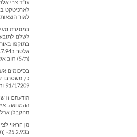
לאור הוצאות 
במסגרת סעיף 
(ת/5) חוב אשר טרם שולם על ידם לתובעות.
כי, משסרבו 
91/17209 והם חוייבו לשלם סך של 10,000 ש"ח כמוסכם.
הודעתם זו ש
ההמחאה. אילו
מהקבלן ארליך
מן הראוי לצי