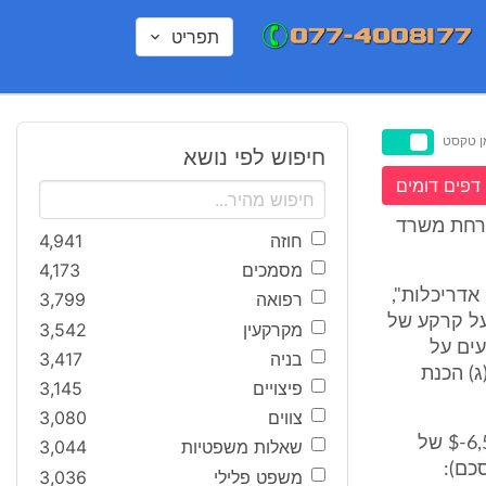
תפריט
ן טקסט
חיפוש לפי נושא
דפים דומים
טרחת משרד
חוזה
4,941
מסמכים
4,173
נ. אדריכלות",
רפואה
3,799
על קרקע של
מקרקעין
3,542
עים על
בניה
3,417
ג) הכנת
פיצויים
3,145
צווים
3,080
2. תמורת זאת התחייבו הנתבעים לשלם לתובעות סכום בש"ח השווה ל6,500-$ של
שאלות משפטיות
3,044
משפט פלילי
3,036