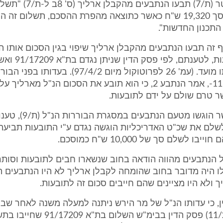
עו"ד צבי אלטר (ת/7) תבעו הנתבעים 
לארכיטקט בסך 19,320 ש"ח כאשר כתוצאה מהפרת ההסכם, תשלום זה 
התכנון החדשות".
זה תבעו הנתבעים מהקבלן ארליך שיפוי בגין הסכום אותו ה
לשלם לתובעות, לטענתם, לפי פ
בתוקפו באותו מועד. (עמ' 26 לפרוטוקול מיום 97/4/2). בעדות
אלטר ב11.7.94-, אמר הנתבע 2, כי הוא תובע את הסכום הנ"ל מא
בסיכומים אשר הוגשו מטעם הנת
לשלם את שכ"ט האדריכליות הוגשה נגדם ע"י התובעות תביעה
ל הנתבעים מהווה הודאה בחוב שנשארו חבים לתובעות וסות
 היה מדובר בחוב שהומחה לקבלן ארליך לא היו הנתבעים ת
 ולא היו מציינים שהם חייבים סכום זה לתובעות.
ין, כי עדותו הנ"ל של מר הירש ניתנה למעלה משנה לאחר שב
ב25.2.93- (ת/11) פסק הדין בבימ"ש השלום בת"א 7209