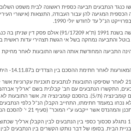
שו כנגד הנתבעים תביעה כספית ראשונה לבית משפט השלום 
הכספית המגיעה להן עבור העבודה, התוצאות (אישורי העירייה
וייקט הנ"ל עד לחודש יולי 1990.
בוטל והתביעה נמחקה בשל אי הגשת תצהירי עדות ראשית ב
הינה התביעה המחודשת אותה הגישו התובעות לאחר מחיקת 
ת לאחר חתימת ההסכם בין הצדדים ב14.11.87- היתה כדלקמן:
5. ביום 21.2.88 לאחר שסיפקו התובעות לנתבעים תוכניות עקרוניות אשר
ים, התקשרו הנתבעים עם חב' קבלנית בשם "ארליך אברהם 
בע"מ" בהסכם קומבינציה (ת/5). בהסכם קומבינציה זה, אשר התובעות
לא נכחו במעמד חתימתו, התחייב הקבלן הנ"ל כלפי הנתבעים
המהנדס אשר ייקבעו ע"י המוכר" (סעיף 21 י' להסכם הנ"ל).
6. בשנת 1989 נתגלע סכסוך כספי בין הנתבעים לבין הקבלן ארליך שכת
ניית הבית. בסופו של דבר נותקו הקשרים בין הנתבעים לבין 