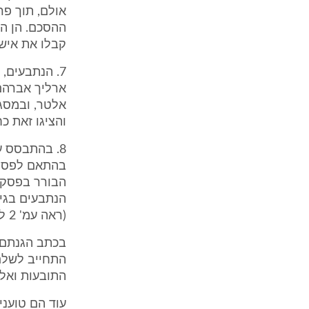
אולם, תוך פר
ההסכם. הן הכ
קבלו את אישור
אלטר, ובמסגר
והציגו זאת כ
8. בהתבסס ע
בהתאם לפסק ה
הבורר בפסק 
(ראה עמ' 2 למוצג ת/12).
בכתב הגנתם ט
התחייב לשלם
התובעות ואלו 
עוד הם טועני