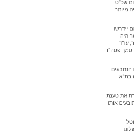
מהקבלן ארליך (ס' 8ב ל-ת/7) "תשלום שכ"ט
היה מיותר
ם יידרשו
סק הדין שניתן נגדם בת"א 91/17209 ואשר היה
ו בפני הבורר, עו"ד
רליך על סמך פסה"ד
בעים במסגרת הבוררות הנ"ל (ת/9), טענו הנתבעים
 בת"א
רת את טענת
ובעים אותו
וטל
91/1 שחייבו בתשלום