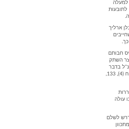
רר ביום 95/2/14 (ת/9), דהיינו למעלה
לתובעות
.
לן ארליך
חייבים
ך.
ס חבותם
וצר השתק
"ל בדבר
המחאת החבות (ע"א 89/513 אינטרלגו ואח' נגד אקסין ליינס ברוס, פ"ד מח (4), 133,
ררות
 עולה
 יידרש לשלם
תכוון