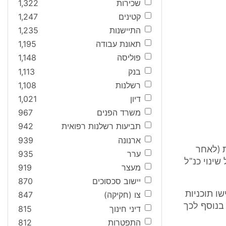
שכירות
1,322
קטינים
1,247
התיישנות
1,235
תאונת עבודה
1,195
פוליסה
1,148
בנק
1,113
רשלנות
1,108
דיון
1,021
משרד הפנים
967
תביעות רשלנות רפואית
942
ארנונה
939
יים בתוכניות (לאחר
ערר
935
ינוי כנ"ל
מעצר
919
יישוב סכסוכים
870
שו תוכניות
צו (חקיקה)
847
(כולל מע"מ). בנוסף לכך
דיני חינוך
815
התפטרות
812