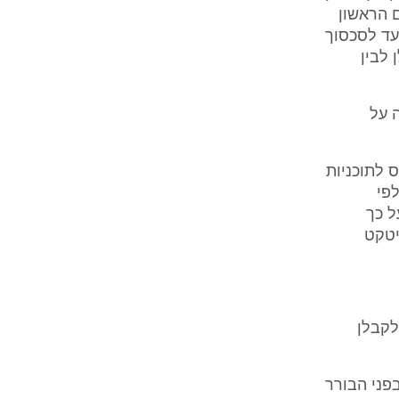
 הראשון
עד לסכסוך
 לבין
 על
ס לתוכניות
לפי
ל כך
יטקט
לקבלן
גד הקבלן ארליך, בפני הבורר