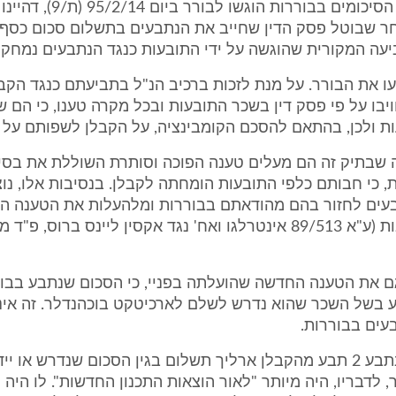
לתובעות. גם הסיכומים בבוררות הוגשו לבו
ר שבוטל פסק הדין שחייב את הנתבעים בתשלום סכום כסף 
עה המקורית שהוגשה על ידי התובעות כנגד הנתבעים נמחקה
 את הבורר. על מנת לזכות ברכיב הנ"ל בתביעתם כנגד הקב
ויבו על פי פסק דין בשכר התובעות ובכל מקרה טענו, כי הם ש
ת ולכן, בהתאם להסכם הקומבינציה, על הקבלן לשפותם על כ
 שבתיק זה הם מעלים טענה הפוכה וסותרת השוללת את בסי
, כי חבותם כלפי התובעות הומחתה לקבלן. בנסיבות אלו, נ
עים לחזור בהם מהודאתם בבוררות ומלהעלות את הטענה הנ
 גם את הטענה החדשה שהועלתה בפניי, כי הסכום שנתבע בבו
 בשל השכר שהוא נדרש לשלם לארכיטקט בוכהנדלר. זה אינו
עים בבוררות.
יתר על כן, הנתבע 2 תבע מהקבלן ארליך תשלום בגין הסכום שנדרש או
 לדבריו, היה מיותר "לאור הוצאות התכנון החדשות". לו היה מ