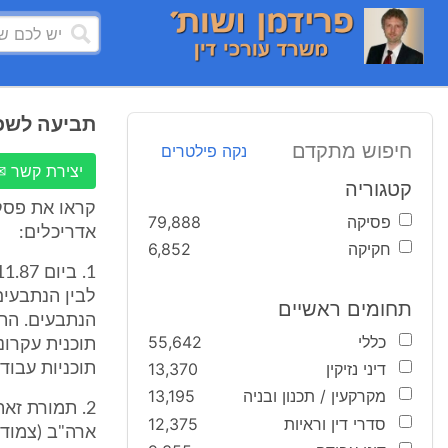
תביעה לשכ
חיפוש מתקדם
נקה פילטרים
יצירת קשר ✉
קטגוריה
קראו את פסק
פסיקה
79,888
אדריכלים:
חקיקה
6,852
לבין הנתבעים
תחומים ראשיים
הנתבעים. התכ
כללי
55,642
תוכנית עקרוני
דיני נזיקין
13,370
תוכניות עבודה
מקרקעין / תכנון ובניה
13,195
סדרי דין וראיות
12,375
ארה"ב (צמוד לד