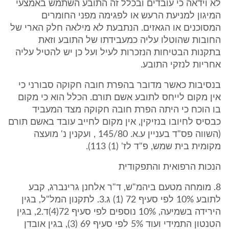
לא וידאה כי עובדים ובכלל זה התובע השתמש באמצעי
המיגון למניעת הרעש או לפגימה מפני החומרים
המסוכנים או הגאזים. הנתבעת לא מילאה חלק הארי של
החובות שהוטלו עליה כמעבידתו של התובע וזאת
בתקנות הבטיחות הנזכרות לעיל ועל כן יש להטיל עליה
אחריות לנזקי התובע.
בנסיבות כאשר מדובר בהפרת חובה חקוקה סבורני כי
אין מקום לייחס לתובע אשם תורם. הכלל הוא כי מקום
בו הוכח כי היתה הפרת חובה חקוקה מצד המעביד
כבסיס לחיובו בנזיקין, אין מקום לחייב עובד באשם תורם
(השווה פס"ד בעניין ע.א. 145/80 , ועקנין נ' מועצה
מקומית בית שמש, פ"ד לז' (1) 113).
הנכות הרפואית והתפקודית
8. מומחה מטעם ביהמ"ש, ד"ר אלחנן גרינברג, קבע
לתובע 10% לפי סעיף 72 (1) ג.3. לתקנון המל"ל, בגין
הירידה בשמיעה, 10% נוספים לפי סעיף 72(4)ד.2, בגין
הטנטון התמידי ועוד 5% לפי סעיף 69 (3), בגין אובדן