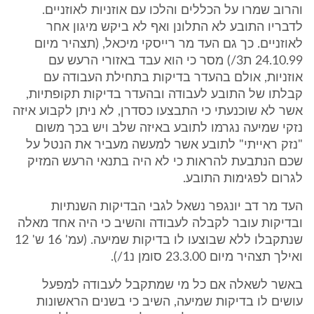
והרוב שמרו על הכללים והלכו עם אוזניות לאוזניים.
לדבריו התובע לא התלונן ואף לא ביקש מיגון אחר
לאוזניים. כך גם העד מר רייסקי מיכאל, (תצהיר מיום
24.10.99 ת3/) מסר כי הוא עבד באזורי הרעש עם
אוזניות, אולם בהעדר בדיקות בתחילת העבודה עם
קבלתו של התובע לעבודה ובהעדר בדיקות תקופתיות,
אשר לא שוכנעתי כי התבצעו כסדרן, לא ניתן לקבוע איזה
נזקי שמיעה נגרמו לתובע באיזה שלב ויש בכך משום
"נזק ראייתי" לתובע אשר למעשה מעביר את הנטל על
שכם הנתבעת להראות כי לא היה בתנאי הרעש המזיק
לגרום לפגימות התובע.
העד מר דב יונגפר נשאל לגבי הבדיקות השנתיות
ובדיקות עובר לקבלה לעבודה והשיב כי היה אחד מאלה
שנתקבלו ללא שבוצעו לו בדיקות שמיעה. (עמ' 16 ש' 12
ואילך תצהיר מיום 23.3.00 סומן נ1/).
באשר לשאלה אם כל מי שמתקבל לעבודה למפעל
עושים לו בדיקות שמיעה, השיב כי בשנים הראשונות