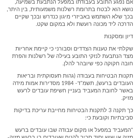
אם נפגע התובע בעבודתו במפעל הנתבעת בשמיעה,
נושא הוא לבטח בתרומת רשלנות משמעותית, בין היתר,
בכך שלא השתמש באביזרי מיגון כנדרש ובכך שקיים
הדרכה ליד מכונה רועשת ולא במקום שקט.
דיון ומסקנות
שקלתי את טענות הצדדים וסבורני כי קיימת אחריות
מצד הנתבעת לנזקי התובע בעילה של רשלנות והפרת
חובה חקוקה כפי שיובהר להלן.
תקנות הבטיחות בעבודה (גהות תעסוקתית ובריאות
העובדים ברעש), תשמ"ד- 1984 מסדירות אמות מידה
באשר לחובת המעביד בעניין חשיפת עובדים לרעש
מזיק.
כך תקנה 3 לתקנות הבטיחות מחייבת עריכת בדיקות
סביבתיות וקובעת כי:
"המעביד במפעל או מקום עבודה שבו עובדים ברעש
מזיק או שיש יסוד סביר להניח שעובדים בו ברעש מזיק-