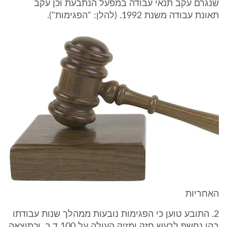
שנגרם עקב תנאי עבודה במפעל הנתבעת וכן עקב
תאונת עבודה משנת 1992. (להלן: "הפגימות").
האחריות
2. התובע טוען כי הפגימות נובעות ממהלך שנות עבודתו
בהן נחשף לרעש חזק ומזיק העולה על 100 ד.ב. וכתוצאה