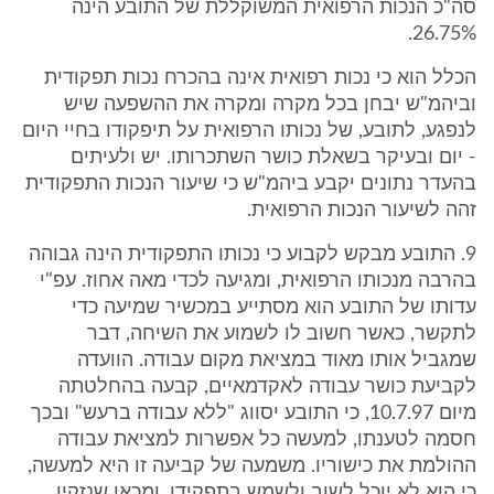
סה"כ הנכות הרפואית המשוקללת של התובע הינה
26.75%.
הכלל הוא כי נכות רפואית אינה בהכרח נכות תפקודית
וביהמ"ש יבחן בכל מקרה ומקרה את ההשפעה שיש
לנפגע, לתובע, של נכותו הרפואית על תיפקודו בחיי היום
- יום ובעיקר בשאלת כושר השתכרותו. יש ולעיתים
בהעדר נתונים יקבע ביהמ"ש כי שיעור הנכות התפקודית
זהה לשיעור הנכות הרפואית.
9. התובע מבקש לקבוע כי נכותו התפקודית הינה גבוהה
בהרבה מנכותו הרפואית, ומגיעה לכדי מאה אחוז. עפ"י
עדותו של התובע הוא מסתייע במכשיר שמיעה כדי
לתקשר, כאשר חשוב לו לשמוע את השיחה, דבר
שמגביל אותו מאוד במציאת מקום עבודה. הוועדה
לקביעת כושר עבודה לאקדמאיים, קבעה בהחלטתה
מיום 10.7.97, כי התובע יסווג "ללא עבודה ברעש" ובכך
חסמה לטענתו, למעשה כל אפשרות למציאת עבודה
ההולמת את כישוריו. משמעה של קביעה זו היא למעשה,
כי הוא לא יוכל לשוב ולשמש בתפקידו, ומכאן שנזקיו