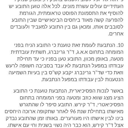
העתידיים עולים עשרת מונים. לכל אלה טוען התובע יש
להוסיף את התסמונת הפוסט טראומתית, הגורמת
להפרעה קשה מאוד ביחסים הבינאישיים שבין התובע
לסובבים אותו, ומכאן גם בין התובע למעביד ולעובדים
אחרים.
10. הנתבעת לעומת זאת טוענת כי התובע הניח בפני
המומחה בתחום א.א.ג, ד"ר גרינברג, תשתית עובדתית
מטעה, באופן מכוון, התובע טען בפניו כי עד תחילת
עבודתו במפעל הנתבעת לא עבד בסביבה חשופה לרעש
וזאת כדי שד"ר גרינברג יקבע קש"ס בין בעיות השמיעה
הנטענות לבין עבודתו במפעל הנתבעת.
באשר לנכות הפסיכיארית, הנתבעת טוענת כי התובע
הציג מצג שווא כוזב ומטעה בפני המומחה בתחום
הפסיכיאטרי, ד"ר קירש. התובע סיפר לו שהתגרש
מאישתו בתחילת שנת 96 לאחר שתקופה ארוכה היחסים
בינו לבין אישתו היו מעורערים. באותו זמן שהתובע נבדק
אצל ד"ר קירש, הוא כבר היה נשוי בשנית וחי עם אישתו.