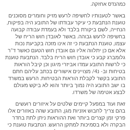
כמהנדס אחזקה.
באשר לטענותיו לחשיפה לרעש מזיק וחומרים מסוכנים
טוענת הנתבעת כי עיקר עבודתו של התובע היה בפיקוח,
הנחייה, לשם ביקורת בלבד ולא בעמדת עבודה קבועה
בחשיפה לרעש גבוהה. באשר לאובדן חוש הריח של
עצמו, טוענת הנתבעת כי זה אינו מזכה בקביעת נכות
אלא אם כן יתלווה אליו גם אובדן חוש הטעם כאשר ד"ר
גלומברג קבע כי אובדן חוש הריח בלבד. הנתבעת טוענת
כי לרשות התובע עמדו אביזרי מיגון וכן קיבל הוראות
בטיחות וב- נ4/ מצויינים אישורים בכתב עליהם חתם
התובע בקשר לקבלת הוראות הבטיחות. הרעש במשרד
בו ישב התובע היה נמוך ביותר והוא לא ביקש מעולם
לבצע אטימה של משרדו.
זאת ועוד במפעל קיימים שלטים על איזורים רועשים
בהם צריך לחבוש אזניות מגן, התובע שהה באזורים אלו
פרקי זמן קצרים ביותר ואת ההוראות ניתן לתת בחדר
הבקרה ולא בסמיכות למתקן הרועש. הנתבעת טוענת כי