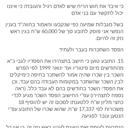
כי איבד את חוש הריח שיש לאדם רגיל והעובדה כי איננו
יכול לתקשר עם בני אדם
בשל מגבלות שמיעה כפי שנקבעו והאמור בחווה"ד בענין
הנפשי אני פוסק לתובע סך של 60,000 ש"ח בגין ראש
נזק זה להיום.
הפסד השתכרות בעבר ולעתיד
15. התובע טוען כי חישב בתצהירו את הפסדיו לגבי כ"א
מהחודשים מיום פיטוריו ועד ינואר 1999 לפי הפרש
השכר בין שכרו שהיה אמור להשתכר בחיפה כימיקלים
לבין השכר שהשתכר במקומות העבודה בהם עבד, וכן
את הפסדי השכר בחודשים בהם לא עבד כלל. (ראה
נספח לתצהירו) עפ"י החישוב הפסד השכר מגיע לכדי
כחצי מליון ש"ח ללטענתו לסכום זה יש להוסיף 18
משכורות לפי 17,337 ש"ח. שהוא שכרו של התובע עפ"י
הנטען עובר לפגיעה.
הנתבעת לעומת זאת טוענת,לעניין ראש נזק זה, כי אין כל