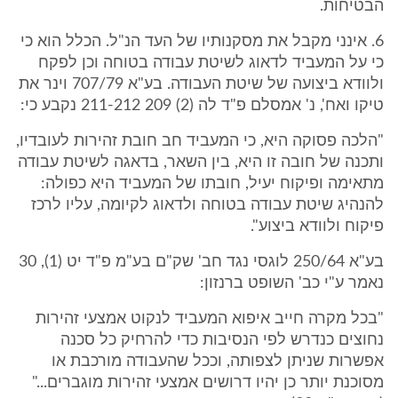
הבטיחות.
6. אינני מקבל את מסקנותיו של העד הנ"ל. הכלל הוא כי
כי על המעביד לדאוג לשיטת עבודה בטוחה וכן לפקח
ולוודא ביצועה של שיטת העבודה. בע"א 707/79 וינר את
טיקו ואח', נ' אמסלם פ"ד לה (2) 209 211-212 נקבע כי:
"הלכה פסוקה היא, כי המעביד חב חובת זהירות לעובדיו,
ותכנה של חובה זו היא, בין השאר, בדאגה לשיטת עבודה
מתאימה ופיקוח יעיל, חובתו של המעביד היא כפולה:
להנהיג שיטת עבודה בטוחה ולדאוג לקיומה, עליו לרכז
פיקוח ולוודא ביצוע".
בע"א 250/64 לוגסי נגד חב' שק"ם בע"מ פ"ד יט (1), 30
נאמר ע"י כב' השופט ברנזון:
"בכל מקרה חייב איפוא המעביד לנקוט אמצעי זהירות
נחוצים כנדרש לפי הנסיבות כדי להרחיק כל סכנה
אפשרות שניתן לצפותה, וככל שהעבודה מורכבת או
מסוכנת יותר כן יהיו דרושים אמצעי זהירות מוגברים..."