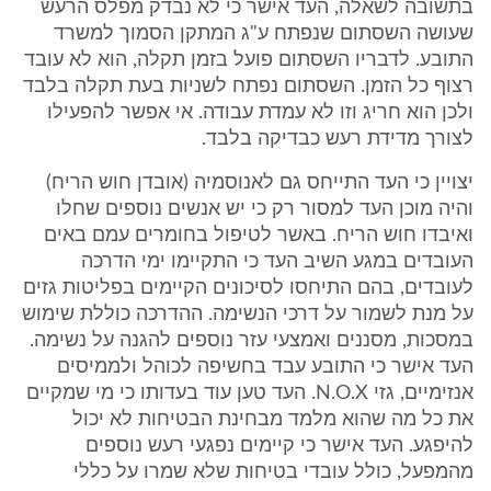
בתשובה לשאלה, העד אישר כי לא נבדק מפלס הרעש
שעושה השסתום שנפתח ע"ג המתקן הסמוך למשרד
התובע. לדבריו השסתום פועל בזמן תקלה, הוא לא עובד
רצוף כל הזמן. השסתום נפתח לשניות בעת תקלה בלבד
ולכן הוא חריג וזו לא עמדת עבודה. אי אפשר להפעילו
לצורך מדידת רעש כבדיקה בלבד.
יצויין כי העד התייחס גם לאנוסמיה (אובדן חוש הריח)
והיה מוכן העד למסור רק כי יש אנשים נוספים שחלו
ואיבדו חוש הריח. באשר לטיפול בחומרים עמם באים
העובדים במגע השיב העד כי התקיימו ימי הדרכה
לעובדים, בהם התיחסו לסיכונים הקיימים בפליטות גזים
על מנת לשמור על דרכי הנשימה. ההדרכה כוללת שימוש
במסכות, מסננים ואמצעי עזר נוספים להגנה על נשימה.
העד אישר כי התובע עבד בחשיפה לכוהל ולממיסים
אנזימיים, גזי N.O.X. העד טען עוד בעדותו כי מי שמקיים
את כל מה שהוא מלמד מבחינת הבטיחות לא יכול
להיפגע. העד אישר כי קיימים נפגעי רעש נוספים
מהמפעל, כולל עובדי בטיחות שלא שמרו על כללי