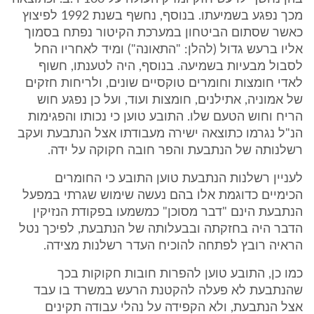
מכך נפגע בשמיעתו. בנוסף, נחשף בשנת 1992 לפיצוץ
כאשר שסתום הביטחון במערכת הקיטור נפתח בסמוך
אליו ברעש גדול (להלן: "התאונה") ומיד לאחריו החל
לסבול מבעיות בשמיעה. בנוסף, היה לטענתו, חשוף
לאדי חומצות וחומרים טוקסיים שונים, ולריחות חזקים
של אמוניה, אתילנים, חומצות ועוד, ועל כן נפגע חוש
הריח וחוש הטעם שלו. התובע טוען כי נכותו והפגימות
הנ"ל נגרמו כתוצאה ישירה מעבודתו אצל הנתבעת ועקב
רשלנותה של הנתבעת והפר חובה חקוקה על ידה.
לעניין רשלנות הנתבעת טוען התובע כי החומרים
הכימיים כדוגמת אלו בהם נעשה שימוש שגרתי במפעל
הנתבעת הינם "דבר מסוכן" כמשמעו בפקודת הנזיקין
הדבר היה בחזקתה ובבעלותה של הנתבעת, לפיכך נטל
הראיה רובץ לפתחה להוכיח העדר רשלנות מצידה.
כמו כן, התובע טוען להפרות חובות חקוקות בכך
שהנתבעת לא פעלה להקטנת הרעש במשרד בו עבד
אצל הנתבעת, ולא הקפידה על נהלי עבודה תקינים