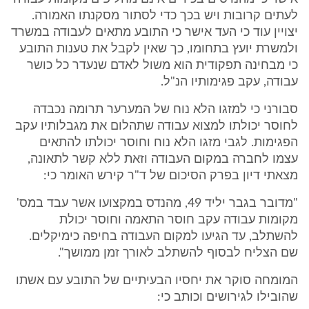
לעתים קרובות ויש בכך כדי לסתור מסקנתו האמורה.
יצויין עוד כי העד אישר כי התובע מתאים לעבודה במשרד
ולמשרת יועץ בתחומו, כך שאין לקבל את טענות התובע
כי מבחינה תפקודית הוא משול לאדם שנעדר כל כושר
עבודה, עקב פגימותיו הנ"ל.
סבורני כי למזגו הלא נוח של המערער תרומה נכבדה
לחוסר יכולתו למצוא עבודה שתהלום את מגבלותיו עקב
הפגימות. לגבי מזגו הלא נוח וחוסר יכולתו להתאים
עצמו לחברה במקום העבודה וזאת ללא קשר לתאונה,
מצאתי דיון בפרק הסיכום של ד"ר קירש האומר כי:
"מדובר בגבר יליד 49, מהנדס במקצועו אשר עבד במס'
מקומות עבודה עקב חוסר התאמה וחוסר יכולת
להשתלב, עד הגיעו למקום העבודה בחיפה כימיקלים.
שם הצליח לבסוף להשתלב לאורך זמן ממושך".
המומחה סוקר את יחסיו הבעיתיים של התובע עם אשתו
שהובילו לגירושים וכותב כי: