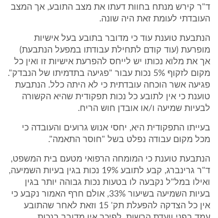
ד"ר קירש מנתח בחוות דעתו את מצב התובע, אך המצב
העובדתי לעומת זאת היה שונה.
הנתבעת טוענת עוד כי מדובר בתובע בעל אישיות
מופרעת (עוד קודם לתחילת עבודתו במפעל הנתבעת)
אך את מלוא נכותו יש לייחס להפרעת אישיות זו ואין כל
מקום לזקוף 5% נכות עבור "פגיעה בתדמיתו של הנבדק".
פגיעה אשר הוכחה עובדתית כי לא היתה כלל. הנתבעת
טוענת כי אין לתובע כל נכות תפקודית שהיא הקשורה
לבעיות שמיעה ו/או אובדן חוש הריח.
בעייתו התפקודית היא, יחסי אנוש גרועים והעובדה כי
מכל מקום עבודה נפלט בשל "חוסר התאמה".
הנתבעת טוענת כי המומחה הרפואי מטעם בית המשפט,
ד"ר גרינברג, קבע לתובע 19% נכות בגין בעיות השמיעה,
ואילו במל"ל נקבעה לו בטעות נכות גבוהה יותר בגין
בעיות השמיעה בשיעור 33%, אולם חרף האמור נקבע כי
אין כל הצדקה להפעלת תק' 15 וזאת לאחר שהתובע
עמד בפני וועדת הרשות. לפיכך אין מדובר בנכות