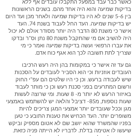
כאשר כבר עבד במפעל התקבלו עובדים אף ללא
בדיקות שמיעה והוא היה אחד מהם. בשנים הראשונות
בין 5-6 שנים לא היו בדיקות שמיעה ולאחר מכן ועד היום
יש בדיקות שמיעה. העד החל לעבוד בשנת 74. העד
אישר כי משנת 80 הדבר היה יותר מסודר אולם לא יכול
היה להשיב אם מי שהתקבל משנת 80 נתן וס"ר ובדקו
את עברו הרפואי ועשה בדיקות שמיעה ואמר כי מי
שצריך לתת תשובה לכך הוא אגף כוח אדם.
גם עד זה אישר כי במקומות בהן היה רעש הרכיבו
העובדים אוזניות וכי הוא הסביר לעובדים על הסכנות
שיש לעבודה ברעש. וכן כי היו שלטים הם עפ"י החוק
ורשום המתרעים בפני סכנת רעש וכן כי מותר לעבוד
באיזור הרעש לא יותר מ- 8 שעות. ומי שרוצה לעשות
שעות נוספות, מ85- דציבל והלאה יש להשתמש באמצעי
מגן וככל שעובדים יותר אמצעי המגן צריכים להיות
משופרים יותר. העד הכחיש את טענות התובע כי טען
בפניו שהמשרד שהוא יושב שם לא אטום מספיק וביקש
שיעשו לו אטימה בדלת. לדבריו לא הייתה פניה כזאת.