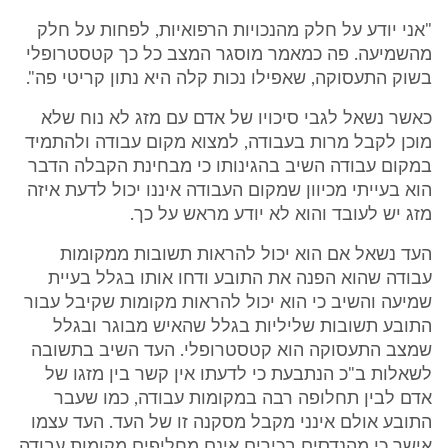
"אני יודע על חלק מהנכויות הרפואיות, לפחות על חלק
מהשמיעה. פה כמאמר מוסגר המצב כל כך קטסטרופלי
בשוק התעסוקה, שאפילו נכות קלה היא נתון קריטי פה".
כאשר נשאל לגבי סיכויו של אדם עם מזג לא נוח שלא
מוכן לקבל מרות בעבודה, למצוא מקום עבודה ולהתמיד
במקום עבודה השיב בהגינותו כי מבחינת הקבלה הדבר
הוא בעייתי מכיוון שמקום העבודה איננו יכול לדעת איזה
מזג יש לעובד והוא לא יודע מראש על כך.
העד נשאל אם הוא יכול להראות תשובות ממקומות
עבודה שהוא הפנה את התובע ודחו אותו בגלל בעיית
שמיעה והשיב כי הוא יכול להראות מקומות שקיבל עבור
התובע תשובות שליליות בגלל שהאיש מבוגר ובגלל
שמצב התעסוקה הוא קטסטרופלי. העד השיב בתשובה
לשאלות ב"כ הנתבעת כי לדעתו אין קשר בין מזגו של
אדם לבין תחלופה רבה במקומות עבודה, כמו שעבר
התובע אולם אינני מקבל מסקנה זו של העד. העד עצמו
אישר כי מהנדסים בכירים אינם מחליפים מקומות עבודה