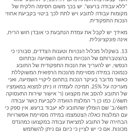
"ללא עבודה ברעש". יש בכך משום חסימה חלקית של
מקומות עבודה לתובע ויש לתת לכך ביטוי בקביעת אחוזי
הנכות התפקודית.
מאידך יש לקבל את עמדת הנתבעת כי אובדן חוש הריח,
אינה פונקציונלית.
13. בשקלול מכלול הנכויות וטענות הצדדים, סבורני כי
בהצטברותם של הנכויות בתחום השמיעה ובתחום
הנפשי, יש להעריך את הנכות התפקודית של התובע
כנמוכה במידה מסויימת מהנכות הרפואית המשוקללת
כאשר מדובר בעיקר הנכות בתחום ליקויי השמיעה, ואני
מעריכה על 25%. תמיכה לעמדה זו ניתן למצוא במאמציו
של התובע להסב את מקצועו (ר' אישור שירות התעסוקה
תש6/). כמו כן ר' המלצת הוועדה לקביעת כושר עבודה
תש6/ב' שם הומלץ שהתובע לא יעבוד ברעש. אין ספק כי
עם המלצות כאלה הצטמצמו במידה מסויימת אפשרויות
הבחירה של התובע למציאת עבודה במקצועו כמהנדס
מכונות. אם כי יש לציין כי כיום גם ניתן להשתמש