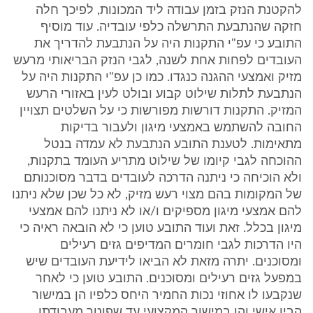
להקטנת הנזק בזמן עבודה ליד המכונות, לפיכך חלה
חזקה שהנתבעת התרשלה כלפי עובדיה. עוד מוסיף
התובע כי עפ"י התקנות היה על הנתבעת להדריך את
העובדים לפחות אחת לשנה, לגבי הנזק הבריאותי מרעש
מזיק ואמצעי ההגנה כנגדו. כמו כן עפ"י התקנות היה על
הנתבעת לתלות שילוט קבוע ובולט לעין באזורי הרעש
המזיק. התקנות דורשות מפורשות כי על השלטים תצויין
החובה להשתמש באמצעי מיגון ולעבור בדיקות
מתאימות. לטענת התובע הנתבעת לא עמדה בנטל
ההוכחה לגבי קיומו של שילוט מתריע העומד בתקנות,
ולא הוכיחה כי ניתנה הדרכה לעובדים בדבר מסוכנותם
של המקומות בהם מצוי רעש מזיק, לא כל שכן שלא ניתנו
להם אמצעי מיגון מספיקים ו/או לא ניתנו להם אמצעי
מיגון בכלל. זאת ועוד התובע טוען כי לא הובאה ראיה כי
היו הדרכות לגבי חומרים המדיפים גזים רעילים
ומסוכנים. יתרה מזאת לא הביאו לידיעת העובדים שיש
במפעל גזים רעילים ומסוכנים. התובע טוען כי לאחר
שנקבעו לו אחוזי נכות החמיר היחס כלפיו הן במישור
הבין אישי והן במישור המקצועי עד שפוטר מעבודתו.