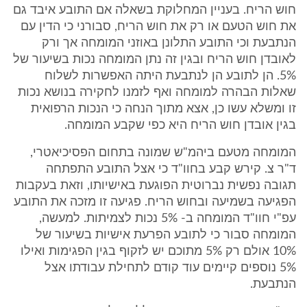
חוש הריח. בעניין המחלוקת בשאלה אם התובע איבד גם
את חוש הטעם או רק את חוש הריח, סבורני כי הדין עם
הנתבעת וכי התובע התלונן באוזני המומחה אך ורק
לאובדן חוש הריח ובגין זה נתן המומחה נכות בשיעור של
5%. הן לתובע הן לנתבעת היתה האפשרות לשלוח
שאלות הבהרה למומחה ואף לזמנו לחקירה בנושא נכות
זו ומשלא עשו כן, אצא מתוך הנחה כי הנכות הרפואית
בגין אובדן חוש הריח היא כפי שקבע המומחה.
המומחה מטעם ביהמ"ש שמונה בתחום הפסיכיאטרי,
ד"ר צ. קירש קבע בחוו"ד כי אצל התובע התפתחה
תגובה נפשית נברוטית הפוגעת באישיותו, וזאת בעקבות
הפגיעה בשמיעה ובחוש הריח. פגיעה זו מזכה את התובע
עפ"י חוו"ד המומחה ב- 5% נכות לצמיתות. למעשה,
המומחה סבור כי לתובע הפרעת אישיות בשיעור של
10% אולם רק 5% מתוכם יש לזקוף בגין הפגימות ואילו
5% נוספים קיימים עוד קודם לתחילת עבודתו אצל
הנתבעת.