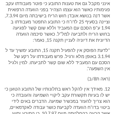
אינני מקבל גם את טענות התובע כי פוטר מעבודתו עקב
פגימותיו כאשר הוא עצמו הצהיר בפני הוועדה הרפואית
אשר דנה בנושא אובדן חוש הריח בישיבתה מיום 7.3.94,
וציינה בסעיף 25 לדו"ח כי התובע התפטר מעבודתו ב
1.94 ע"פ הסכם עם המעביד וללא שום קשר לפגיעה
בחוש הריח ולתביעה למל"ל. כאשר סיכמה הוועדה
הדיונית את דיוניה לעניין תקנה 15, נאמר:
"לדעת הפוסק אין להפעיל תקנה 15, התובע ימשיך עד ל
3.1.94 באופן מלא ורגיל. פרש מעבודתו על רקע של
הסכם עם המעביד ללא שום קשר לתביעתו. למין ולגיל
אין השפעה".
(ראה ת8/ב)
12. מאידך אין להקל ראש בתלונותיו של התובע הטוען כי
יש לו בעיות תקשורת עקב ליקויי השמיעה והעובדה כי
הוא צריך להעזר במכשיר שמיעה. הדברים באים לידי
ביטוי בדו"ח הוועדה לקביעת כושר עבודה לאקדמאיים,
אשר קבעה בהחלטתה מיום 10.7.97, כי התובע יסווג