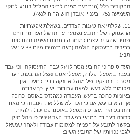
תפקודית כלל (הנתבעת מפנה לתיקי המל"ל בנוגע לנזקי
השמיעה נ5/, ובעניין אובדן חוש הריח לנ6/).
11. שקלתי את טענות הצדדים. בשאלת אפשרויות
התעסוקה של התובע נשמעה עדותו של העד מר חיים
שמיר שהגדיר עצמו כמומחה בתחום השמת מהנדסים
בכירים בתעסוקה הולמת (ראה תצהירו מיום 29.12.99.
ת1/).
העד סיפר כי התובע מסר לו על עברו התעסוקתי וכי עבד
בעבר במפעלי פלדה, מפעלי אסם ואצל הנתבעת. העד
מסר כי בתפקיד של מנהל אחזקה בכיר כמעט ואין
מקומות ללא רעש, למעט עבודות ייעוץ. כך עבודה
באוניות כרוכה ברעש, העבודה כמהנדס באוסם, כרוכה
אף היא ברעש, אם כי העד לא שלל את העובדה כי מאחר
והתובע היה מהנדס המפעל באוסם, גם יכולה להיות
כרוכה בעבודה בתנאי במשרד. העד אישר כי ניהל תיק
בקשר לתובע על הפנייה למקומות עבודה ולאחר שנשאל
לגבי נכויותיו של התובע השיב: