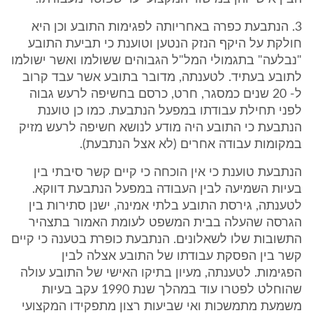
3. הנתבעת כפרה באחריותה לפגימות התובע וכן היא
חולקת על היקף הנזק הנטען וטוענת כי תביעת התובע
"נבלעה" בתגמולי המל"ל הגבוהים ששולמו ואשר ישולמו
לתובע בעתיד. לטענתה, מדובר בתובע אשר עבד קרוב
ל- 20 שנים כמסגר, חרט, כרסם בחשיפה לרעש גבוה
לפני תחילת עבודתו במפעל הנתבעת. כמו כן טוענת
הנתבעת כי התובע היה מודע לנושא חשיפה לרעש מזיק
במקומות עבודה אחרים (לא אצל הנתבעת).
הנתבעת טוענת כי אין הוכחה כי קיים קשר סיבתי בין
בעיות השמיעה לבין העבודה במפעל הנתבעת דווקא.
לטענתה, גירסת התובע בלתי אמינה, ישנן סתירות בין
הגרסה שהעלה בבית המשפט לעומת האמור בתצהיר
התשובות שלו לשאלונים. הנתבעת כופרת בטענה כי קיים
קשר בין הפסקת עבודתו של התובע אצלה לבין
הפגימות. לטענתה, מעיון בתיקו האישי של התובע עולה
שהוחלט לפטרו עוד במהלך שנת 1990 עקב בעיות
משמעת מתמשכות ואי שביעות רצון מתפקידו המקצועי