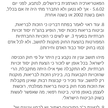
הפאטריארכיה הארמנית בירושלים, לנתבע, לפני יום
5.6.02 - אך לא נטען ולא התברר מתי היה זה אם בכלל,
האם בשנת 2002 או בשנה אחרת.
8. עוד ראוי לאמר בפתח דברינו כי הזכות לבריאות,
וביטוח בריאות כזכות יסוד, הופיע בהצ"ח יסוד זכויות
חברתיות בסעיף 3. יש לשים כי הזכויות החברתיות
המפורטות בהצעת החוק מוקנות לתושב, ולא לכל אדם
(כמו בחוק יסוד כבוד האדם וחירותו).
מיהו תושב ענין זה נקבע בין היתר על פי חוק הכניסה
לישראל. בכל אופן יש לזכור כי הצעת חוק יסוד זכויות
חברתיות, לא התקבלה ואף אילו היתה מתקבלת, הרי
שהזכויות הקבועות בה, ביניהן הזכות לבריאות, מוקנות
רק לתושב. עוד נזכיר כי קבוצות רבות, שאינן מקבלות
את הזכות מכח חוק ביטוח בריאות ממלכתי, רוכשות
לעצמן באופן פרטי, ביטוח רפואי, מה שאפשר לעשות
בשוק הביטוח הישראלי.
9. לטענת ב"כ התובעים כאמור יש לבחון עניינם של