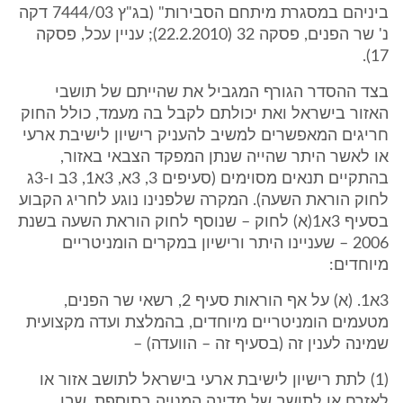
ביניהם במסגרת מיתחם הסבירות" (בג"ץ 7444/03 דקה
נ' שר הפנים, פסקה 32 (22.2.2010); עניין עכל, פסקה
17).
בצד ההסדר הגורף המגביל את שהייתם של תושבי
האזור בישראל ואת יכולתם לקבל בה מעמד, כולל החוק
חריגים המאפשרים למשיב להעניק רישיון לישיבת ארעי
או לאשר היתר שהייה שנתן המפקד הצבאי באזור,
בהתקיים תנאים מסוימים (סעיפים 3, 3א, 3א1, 3ב ו-3ג
לחוק הוראת השעה). המקרה שלפנינו נוגע לחריג הקבוע
בסעיף 3א1(א) לחוק – שנוסף לחוק הוראת השעה בשנת
2006 – שעניינו היתר ורישיון במקרים הומניטריים
מיוחדים:
3א1. (א) על אף הוראות סעיף 2, רשאי שר הפנים,
מטעמים הומניטריים מיוחדים, בהמלצת ועדה מקצועית
שמינה לענין זה (בסעיף זה – הוועדה) –
(1) לתת רישיון לישיבת ארעי בישראל לתושב אזור או
לאזרח או לתושב של מדינה המנויה בתוספת, שבן