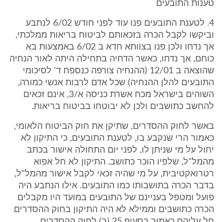
טענות התובעים
4. לטענת התובעים פנו עוד לפני חודש 6/02 לנתבע
וביקשו לקבל הכרה בזכאותם לביטוח בריאות ממלכתי,
אך נדחו ולכן פנו בצוותא חדא ב 6/02 באמצעות בא
כוחם, אך נדחו, כאשר הדחיה בתחילה היתה לאור הנחיה
שהוצאה ב 12/01 (ההנחיה צורפה כנספח ד' לסיכומי
התובעים להלן ההנחיה) שכל אדם לרבות אנשי כמורה,
השוהים בישראל מכח אשרת כניסה א/3, אינם זכאים
להחשב כתושבים ולכן לא יבוטחו בביטוח בריאות.
באשר לחוק ההסדרים, שתיקן את חוק הביטוח הלאומי,
כאמור הרי שנקבע בו, לטענת התובעים, כי התיקון לא
יחול על מי שניתן לו, לפני יום התחולה אישור בכתב
מהמל"ל, שלפיו הוכר כתושב. התיקון לא חל אפוא
רטרואקטיבית, על מי שהיה זכאי לקבל אישור מהמל"ל,
בדבר הכרה בתושבותו כמו התובעים. אילו הנתבע היה
פועל ומטפל בעניינם של התובעים במועד היו מקבלים
הכרה כתושבים וממילא לא היה התיקון בחוק ההסדרים
חל עליהם כאמור בסעיף 25 (ב) לחוק ההסדרים.