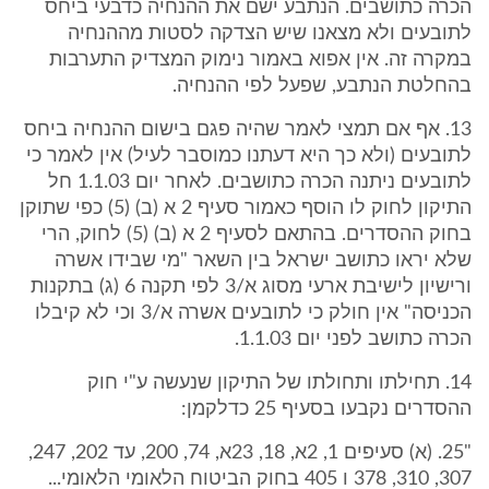
הכרה כתושבים. הנתבע ישם את ההנחיה כדבעי ביחס
לתובעים ולא מצאנו שיש הצדקה לסטות מההנחיה
במקרה זה. אין אפוא באמור נימוק המצדיק התערבות
בהחלטת הנתבע, שפעל לפי ההנחיה.
13. אף אם תמצי לאמר שהיה פגם בישום ההנחיה ביחס
לתובעים (ולא כך היא דעתנו כמוסבר לעיל) אין לאמר כי
לתובעים ניתנה הכרה כתושבים. לאחר יום 1.1.03 חל
התיקון לחוק לו הוסף כאמור סעיף 2 א (ב) (5) כפי שתוקן
בחוק ההסדרים. בהתאם לסעיף 2 א (ב) (5) לחוק, הרי
שלא יראו כתושב ישראל בין השאר "מי שבידו אשרה
ורישיון לישיבת ארעי מסוג א/3 לפי תקנה 6 (ג) בתקנות
הכניסה" אין חולק כי לתובעים אשרה א/3 וכי לא קיבלו
הכרה כתושב לפני יום 1.1.03.
14. תחילתו ותחולתו של התיקון שנעשה ע"י חוק
ההסדרים נקבעו בסעיף 25 כדלקמן:
"25. (א) סעיפים 1, 2א, 18, 23א, 74, 200, עד 202, 247,
307, 310, 378 ו 405 בחוק הביטוח הלאומי הלאומי...