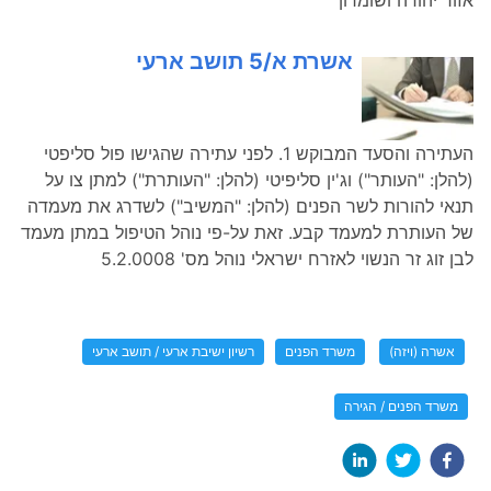
אשרת א/5 תושב ארעי
העתירה והסעד המבוקש 1. לפני עתירה שהגישו פול סליפטי
(להלן: "העותר") וג'ין סליפיטי (להלן: "העותרת") למתן צו על
תנאי להורות לשר הפנים (להלן: "המשיב") לשדרג את מעמדה
של העותרת למעמד קבע. זאת על-פי נוהל הטיפול במתן מעמד
לבן זוג זר הנשוי לאזרח ישראלי נוהל מס' 5.2.0008
אשרה (ויזה)
משרד הפנים
רשיון ישיבת ארעי / תושב ארעי
משרד הפנים / הגירה