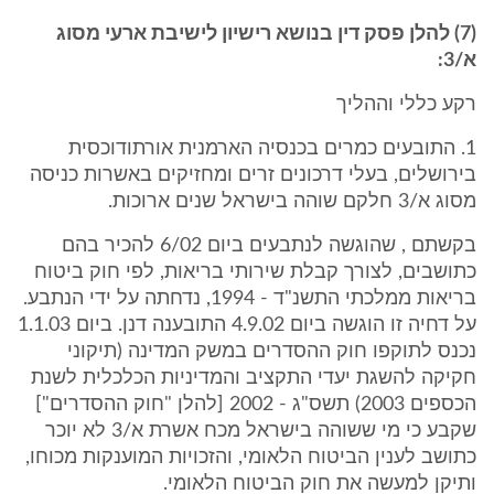
(7) להלן פסק דין בנושא רישיון לישיבת ארעי מסוג
א/3:
רקע כללי וההליך
1. התובעים כמרים בכנסיה הארמנית אורתודוכסית
בירושלים, בעלי דרכונים זרים ומחזיקים באשרות כניסה
מסוג א/3 חלקם שוהה בישראל שנים ארוכות.
בקשתם , שהוגשה לנתבעים ביום 6/02 להכיר בהם
כתושבים, לצורך קבלת שירותי בריאות, לפי חוק ביטוח
בריאות ממלכתי התשנ"ד - 1994, נדחתה על ידי הנתבע.
על דחיה זו הוגשה ביום 4.9.02 התובענה דנן. ביום 1.1.03
נכנס לתוקפו חוק ההסדרים במשק המדינה (תיקוני
חקיקה להשגת יעדי התקציב והמדיניות הכלכלית לשנת
הכספים 2003) תשס"ג - 2002 [להלן "חוק ההסדרים"]
שקבע כי מי ששוהה בישראל מכח אשרת א/3 לא יוכר
כתושב לענין הביטוח הלאומי, והזכויות המוענקות מכוחו,
ותיקן למעשה את חוק הביטוח הלאומי.