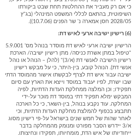
כי אם רק מעביר את ההחלטות תחת שבט ביקורתו
השיפוטית, בהתאם לכללי המשפט המינהלי (בג"ץ
2028/05 חסן אמארה נ' שר הפנים (10.7.06)).
(6) רישיון ישיבה ארעי לאיש דת:
הרישיון ישיבה ארעי לאיש דת מוסדר בנוהל מס' 5.9.001
"טיפול במתן אשרת כניסה/ מתן רישיון ישיבה/ הארכת
רישיון הישיבה לאנשי דת (א/3)" (להלן – הנוהל או נוהל
אנשי דת). הנוהל קובע, בין-היתר, כי על מבקש רישיון
ישיבה עבור איש דת לצרף לבקשתו אישור מהמוסד הדתי
שבו ישרת, לפיו יעבוד במוסד וייצא את הארץ עם סיום
תפקידו; וכן המלצה ממחלקת העדות הדתיות, לפיה
המבקש ימלא תפקיד דתי במוסד דת מוכר על-ידי
המחלקה. עוד נקבע בנוהל, בין-השאר, כי כל הארכה
תתבצע בכפוף להמלצת מחלקת העדות הדתיות, וכי
לאחר שהות של חמש שנים בישראל על-פי רישיון מסוג
א/3 יידרש הסבר מפורט ומנומק מהמחלקה בדבר
ייחודיותו של איש הדת, מומחיותו, תפקידו ונחיצותו.