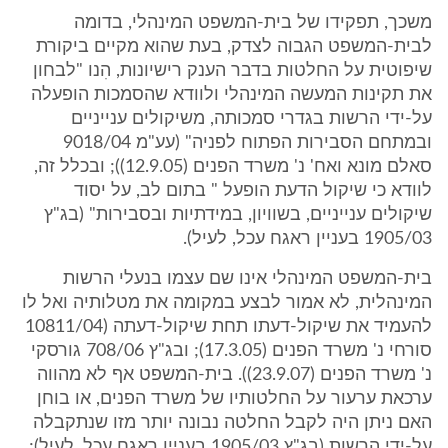
משכך, תפקידו של בית-המשפט המינהלי, בדומה
לבית-המשפט הגבוה לצדק, בעת שהוא מקיים ביקורת
שיפוטית על החלטות בדבר הענק רישיונות, הִנו "לבחון
את תקינות המעשה המינהלי ולוודא שהסמכות הופעלה
על-ידי הרשות בגדרי סמכותה, משיקולים ענייניים
ובמתחם הסבירות הפתוח לפניה" (עע"מ 9018/04
סאלם מונא ואח' נ' משרד הפנים (12.9.05)); ובכלל זה,
לוודא כי שיקול הדעת הופעל " בתום לב, על יסוד
שיקולים ענייניים, בשוויון, במידתיות ובסבירות" (בג"ץ
1905/03 בעניין ראגח עכל, לעיל).
בית-המשפט המינהלי אינו שם עצמו בנעלי הרשות
המינהלית, לא אמור לבצע במקומה את מטלותיה ואל לו
להעמיד את שיקול-דעתו תחת שיקול-דעתה (10811/04
סורחי נ' משרד הפנים (17.3.05); ובג"ץ 708/06 גורסקי
נ' משרד הפנים (23.9.07)). בית-המשפט אף לא מהווה
ערכאת ערעור על החלטותיו של משרד הפנים, או בוחן
האם ניתן היה לקבל החלטה נבונה יותר מזו שנתקבלה
על-ידי הרשות (בג"ץ 1905/03 בעניין ראגח עכל, לעיל);