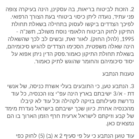
2. הזכות לביטוח בריאות, בה עסקינן, הינה בעיקרה צופה
פני עתיד, נועדה ליתן כיסוי ביטוחי בעת הצורך הרפואי.
לפיכך הצדדים ביקשו לעסוק בתחילה בשאלת תחולת
התיקון לחוק הביטוח הלאומי נוסח משולב, תשנ"ה -
1995, (להלן החוק). לאור זאת, ובשים לב לכך שהשאלה
הינה שאלה משפטית, הסכימו הצדדים להגיש סיכומיהם,
בשאלת תחולת התיקון כאמור.פסק הדין ניתן אפוא על
יסוד סיכומיהם והחומר שהוגש לתיק כאמור.
טענות הנתבע
3. הנתבע טען, כי התובעים בעלי אשרת כניסה, של אנשי
דת - א/3 ישיבתם בארץ הינה עפ"י צוו הכנסיה, כל עוד
נדרשת פעילותם בזיקה לקהילה וכל עוד לא קיבלו
מהכנסיה אחרת. כיוון שכך ישיבתם בישראל נעדרת מימד
של קבע וזיקתם לישראל ארעית חרף הזמן הארוך בו הם
נמצאים כאן.
עוד טוען הנתבע כי על פי סעיף 2 א (ב) (5) לחוק כפי