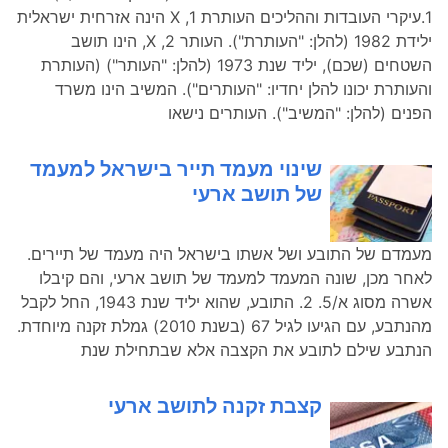
1.עיקרי העובדות וההליכים העותרת 1, X הינה אזרחית ישראלית
ילידת 1982 (להלן: "העותרת"). העותר 2, X, הינו תושב
השטחים (שכם), יליד שנת 1973 (להלן: "העותר") (העותרת
והעותרת יכונו להלן יחדיו: "העותרים"). המשיב הינו משרד
הפנים (להלן: "המשיב"). העותרים נישאו
שינוי מעמד תייר בישראל למעמד
של תושב ארעי
מעמדם של התובע ושל אשתו בישראל היה מעמד של תיירים.
לאחר מכן, שונה המעמד למעמד של תושב ארעי, והם קיבלו
אשרה מסוג א/5. 2. התובע, שהוא יליד שנת 1943, החל לקבל
מהנתבע, עם הגיעו לגיל 67 (בשנת 2010) גמלת זקנה מיוחדת.
הנתבע שילם לתובע את הקצבה אלא שבתחילת שנת
קצבת זקנה לתושב ארעי