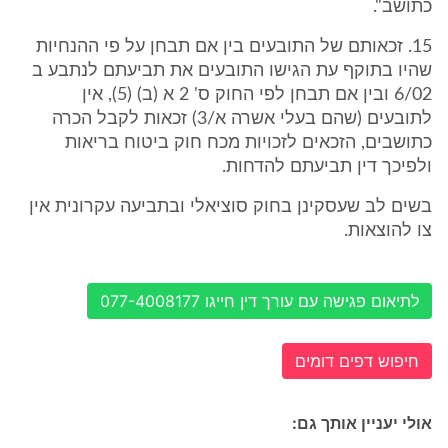
כתושב".
15. זכאותם של התובעים בין אם תבחן על פי ההנחיות
שהיו בתוקף עת הגישו התובעים את תביעתם לנתבע ב
6/02 ובין אם תבחן לפי החוק ס' 2 א (ב) (5), אין
לתובעים (שהם בעלי אשרה א/3) זכאות לקבל הכרה
כתושבים, הזכאים לזכויות מכח חוק ביטוח בריאות
ולפיכך דין תביעתם להדחות.
בשים לב שעסקינן בחוק סוציאלי ובתביעה עקרונית אין
צו להוצאות.
לתיאום פגישה עם עורך דין חייגו 077-4008177
חיפוש דפים דומים
אולי יעניין אותך גם: