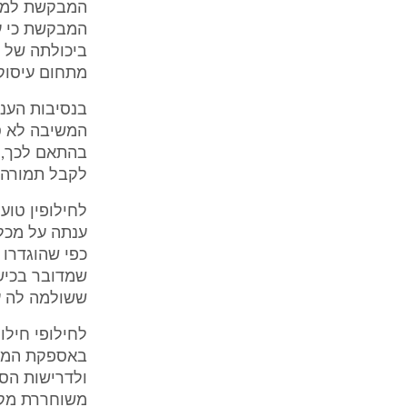
המבקשת למטר
המבקשת כי ע"
ביכולתה של 
מתחום עיסוק
בנסיבות העני
המשיבה לא ס
בהתאם לכך,טו
לקבל תמורה 
לחילופין טו
ענתה על מכל
כפי שהוגדרו 
שמדובר בכיש
ששולמה לה ע
לחילופי חילו
באספקת המוצ
ולדרישות הספ
משוחררת מקיו