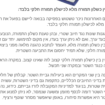
 האחרונות ניכר טשטוש בפסיקה בבואה ליישם בפועל את הא
מלא לכישלון תמורה חלקי בלבד.
גנות שונות נגד חיוב שטרי, ובהן טענת כשלון התמורה, הנובע
עד ערך, ואם לא ניתן ערך בעדו, אין מקום למימושו. יחד עם ז
ין כשלון תמורה מלא, העומד לנתבע כהגנה מלאה מפני ביצו
מורה חלקי, שלא תמיד יחסום את התביעה השטרית.
 בין כישלון תמורה חלקי קצוב לזה שאינו קצוב. במקרה הרא
 כנגד השטר ובמקרה שני תכשל.
 בין שני המקרים הוא ביעילות גביית השטר. קבלתן של חלק
 בדיני החיובים הכלליים, כתקפות גם בדיני השטרות, עשויה 
 שטרות, בניגוד למדיניות המקובלת לזרז גבייתם. כידוע, נ
השטר דומה לכסף מזומן ומשעה שנמסר, לא ניתן למנוע את ג
 היא אפשרות סיחורו, באופן שיאפשר מסחר שוטף ורציף.