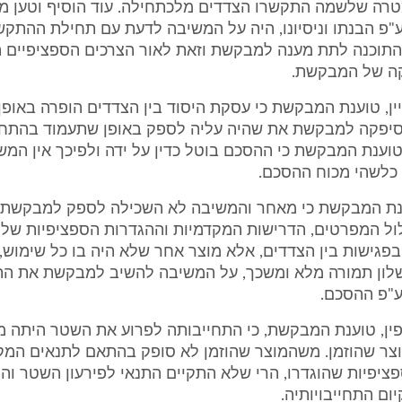
ה שלשמה התקשרו הצדדים מלכתחילה. עוד הוסיף וטען מ
פ הבנתו וניסיונו, היה על המשיבה לדעת עם תחילת ההתקשר
התוכנה לתת מענה למבקשת וזאת לאור הצרכים הספציפיים ה
ה של המבקשת.
ין, טוענת המבקשת כי עסקת היסוד בין הצדדים הופרה באופן 
יפקה למבקשת את שהיה עליה לספק באופן שתעמוד בהתחיב
ענת המבקשת כי ההסכם בוטל כדין על ידה ולפיכך אין המש
כלשהי מכוח ההסכם.
ענת המבקשת כי מאחר והמשיבה לא השכילה לספק למבקשת 
ול המפרטים, הדרישות המקדמיות וההגדרות הספציפיות ש
בפגישות בין הצדדים, אלא מוצר אחר שלא היה בו כל שימוש, 
לון תמורה מלא ומשכך, על המשיבה להשיב למבקשת את הת
"פ ההסכם.
פין, טוענת המבקשת, כי התחייבותה לפרוע את השטר היתה מ
ר שהוזמן. משהמוצר שהוזמן לא סופק בהתאם לתנאים המק
ציפיות שהוגדרו, הרי שלא התקיים התנאי לפירעון השטר ו
ם התחייבויותיה.