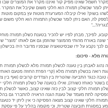
מקרר חשמל שאינו מפיק קור ואיננו מקרר את המוצרים שבו
תן לומר שכשלון תמורה הוא חלקי משום שקיבל את המקרר גו
שהו בשוק? ואילו קיבלה המערערת מוטות עץ במקום מוטות 
פק לה, האם ניתן לומר שכשלון התמורה הוא חלקי משום שנ
ריה?..."
בע, לפיכך, מבחן לפיו יש להכיר בטענת כשלון תמורה מוח
שונה באורח מהותי מהמוצר שהוזמן גם אם לאותו "מוצר" שונ
 לכך נקבע על ידו שבסיטואציה שבפניו מדובר היה בכישלון
 נהוג לאבחן בין טענה לכשלון תמורה מלא לכשלון תמורה ח
גת רואה בכשלון תמורה מלא (קרי הפרת החוזה מטעם האוח
 טובה כנגד התביעה שהטרית בין הצדדים קרובים (ואף בין צ
 בשטר כאוחז כשורה), ואילו בטענה של כשלון תמורה חלקי 
לון תמורה חלקי קצוב לבין כזה שאינו קצוב, כאשר לכשלון ת
פסיקה לתת מעמד של טענת הגנה הראויה להתברר גם בהלי
 תמורה חלקי שאינו קצוב מצאה הפסיקה כי אין ליתן יד כטענת
מע במסגרת תובענה שטרית, וכי מקומה בהליך על פי עסקת ה