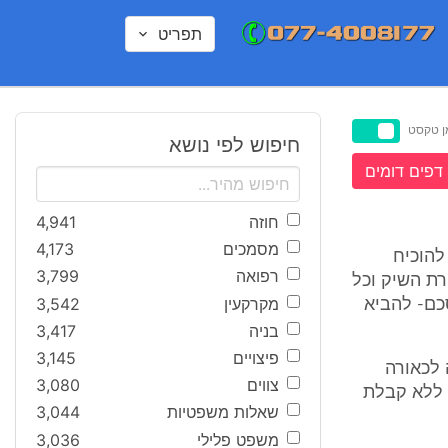
תפריט
ן טקסט
חיפוש לפי נושא
דפים דומים
חוזה
4,941
מסמכים
4,173
להוכיח
רפואה
3,799
רת השיק וכל
מקרקעין
3,542
כם- להביא
בניה
3,417
פיצויים
3,145
קה לכאורה
צווים
3,080
 ללא קבלת
שאלות משפטיות
3,044
משפט פלילי
3,036