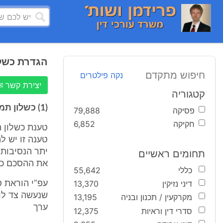
הגדרת כשלו
חיפוש מתקדם
נקה פילטרים
יצירת קשר ✉
קטגוריה
(1) כשלון תמורה מלא:
פסיקה
79,888
חקיקה
6,852
טענת כשלון ת
טענה זו יש ל
יתר הנסיבות,
תחומים ראשיים
את ההסכם כר
כללי
55,642
דיני נזיקין
13,370
שנעשה צד לו
מקרקעין / תכנון ובניה
13,195
ערך
סדרי דין וראיות
12,375