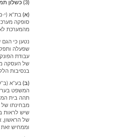
(3) כשלון תמורה מלא - דוגמאות מהפסיקה:
(א)
סופקה מערכת
מהמערכת לא 
נטען כי הגם
שפעלה ותפקדה
עבודת הפונקצ
של העסקה מב
בנסיבות הללו
(ב)
המשפט בערעו
תהה בית המש
מבחינתו של מ
שיש לראות ב
של הראשון, 
וממחיש זאת 