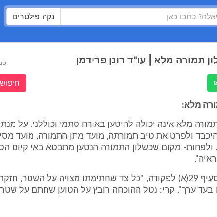
נקה פילטרים
ן תמורה מלא | עו"ד רונן פרידמן
סמ
חיפוש 
מורה מלא אינה יכולה להיטען באורח סתמי וכוללני. על מנת 
היכבד ולפרט את טיב תמורתה, מועד מתן התמורה, מועד מסי
 ולפחות- מקום שכשלון התמורה הנטען מתבטא באי קיום הס
איה".
עפ"י הוראת סעיף 29(א) לפקודה, "כל צד שחתימתו מצויה על השטר, חז
 בעד ערך". קרי: נטל ההוכחה רובץ על הטוען שחתם על שטר