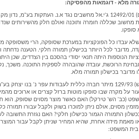
בת"א (י-ם) 12492/01 ג'י.אל מחשבים נגד א.נ. העתקות בע"מ, נדון 
 מחשוב שכללה חומרה ותוכנה ואולם חלק מהשירותים שנדר
סופקו.
 שלא עבדו כל הפונקציות במערכת שסופקה, הרי משסופקה מ
, מדובר לכל היותר בכישלון תמורה חלקי. הטענה נדחתה ונ
יות הנוספות היתה תנאי יסודי בהסכם בין הצדדים, שכן הית
חינת הרוכשת, עובדה שהובהרה לספקית התוכנה. משכך, נק
 מדובר בכישלון תמורה מלא.
בע"א (ב"ש) 129/93 מיתר חברה כללית לעבודות עפר נ' בנו יצחק בע
ר על מקרה שבו סופקו מוטות ברזל קצרים או ארוכים מהמי
פט (כב' הש' טירקל) האם כאשר מוצר מסוים שסופק, הוא ח
זמין מסוים, אולם ניתן למוכרו בשוק ולקבל עבורו תמורה כל
כשלון התמורה הגמור ככישלון חלקי? האם נגזרת התשובה לש
או מאמת מידה אחרת, שהיא המחיר שניתן לקבל עבור המוצר 
בית המשפט: