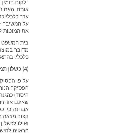
"לקוח הזמין 
אותם. האם ני
ערך כלכלי כל
על המשיבה לס
את המוטות לנג
בית המשפט קו
מדובר במוצר 
כלכלי. בהתאם
(4) כשלון תמורה מלא - סיכום:
על פי הפסיקה
הפסיקה הנוה
היסוד) כהגנה
שאינם אוחזים
אבחנה בין כש
קצוב מצאה ה
ואילו לכשלון
הראויה להיש