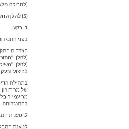
(לסריקה מלאה רא
(5) להלן החלטה בנושא הגדרת כשלון תמורה מלא:
1. רקע:
בפני התנגדו
הצדדים התקש
לביצוע ובעק
בתחילת הדיו
של מר דורון
מר עמי רובל
בהתנגדותה.
2. טענות המבקשת:
לטענת המבקש