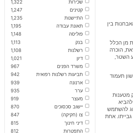
שכירות
1,322
קטינים
1,247
התיישנות
1,235
בחנות בין
תאונת עבודה
1,195
פוליסה
1,148
בנק
1,113
ת מן הכלל
רשלנות
1,108
את, הוכרה
ע השטר,
דיון
1,021
משרד הפנים
967
תביעות רשלנות רפואית
942
שון תעמוד
ארנונה
939
ערר
935
 מטענות
מעצר
919
להביא
יישוב סכסוכים
870
הוג להשתמש
צו (חקיקה)
847
בייתו. אחת
דיני חינוך
815
התפטרות
812