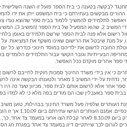
 המשיב 1 מתנגד לבקשה בטענה כי בית הספר פועל זו השנה השלישית 
. ההורים מבקשים בעתירתם כי בית המשפט ייתן את ידו להמ
ויאפשר לתלמידים להמשיך ללמוד בבית ספר שהוּצא נגדו צו 
ל רישום אלא פנה לבית הספר שרשם תלמידים באופן בלתי ח
, על מנת שיבטל את הרישום שאינו משקף את המציאות. על ה
לת החובה לרשום את ילדיהם במוסד חינוכי כנדרש. כל יום 
חריפה הבעייתיות וגובר הקושי עבור התלמידים הלומדים בו
 ספר אחרים מוקדם ככל האפשר.
תרים כי אין בידי משרד החינוך סמכות חוקית לחייבם לרשום 
לבית ספר אחר, נדחית על-ידי המשיב 1 מאחר ולטענתו הבקשה אינ
ספר אחר אלא לרשום אותם לבית ספר, מכיוון שעד כה היו ר
בבית ספר באעבלין שבו הם מודים בפה מלא כי לא למדו בפו
בחוסר ניקיון כפיים. אמנם העותרים ה
לפרקליטות רק ביום 8.10.09 לאחר קבלת הצו ארעי במעמד צד אחד. כ
ים לגרום לכך שייתקיים דיון במעמד צד אחד בפגרת חג הסוכ