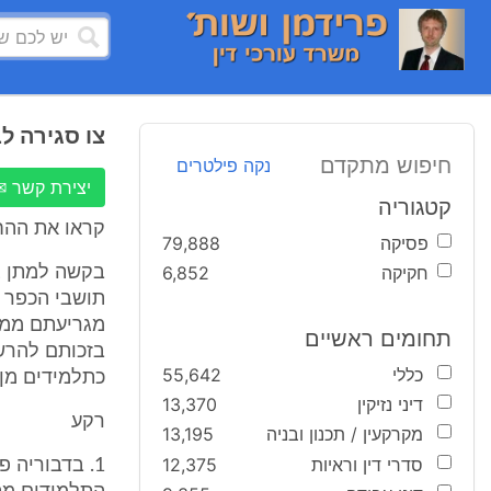
צו סגירה ל
חיפוש מתקדם
נקה פילטרים
יצירת קשר ✉
קטגוריה
קראו את ההח
פסיקה
79,888
חקיקה
6,852
בקשה למתן צ
תושבי הכפר 
מגריעתם ממצ
תחומים ראשיים
כללי
55,642
כתלמידים מן 
דיני נזיקין
13,370
רקע
מקרקעין / תכנון ובניה
13,195
סדרי דין וראיות
12,375
1. בדבוריה 