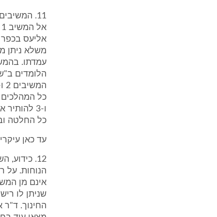
א
אליעס בכפר א
עמדתו. בהמש
ו-3 להותי
כל החלטה וב
עד כאן עיקרי
12. כידוע,
הנוחות. על ר
אינם מן המש
שניתן לו ריש
החינוך. ד"ר א