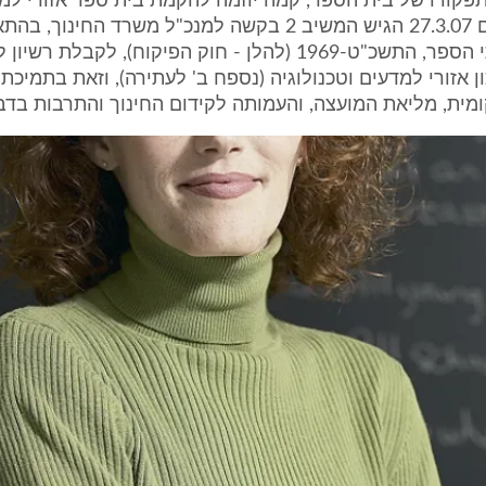
פקודו של בית הספר, קמה יוזמה להקמת בית ספר אזורי למ
בדבוריה. ביום 27.3.07 הגיש המשיב 2 בקשה למנכ"ל משרד החינו
פיקוח על בתי הספר, התשכ"ט-1969 (להלן - חוק הפיקוח), לקבל
ן אזורי למדעים וטכנולוגיה (נספח ב' לעתירה), וזאת בתמיכת
ית, מליאת המועצה, והעמותה לקידום החינוך והתרבות בדבו