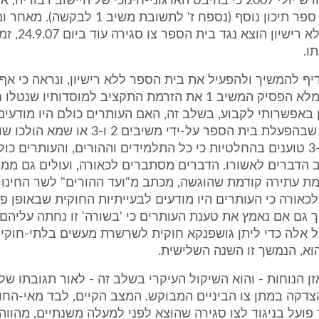
מצאו עוד בחודש יולי 2007 כי בהיבט הארגוני-חינוכי של היישוב דבוריה
לפתיחת בית ספר תיכון נוסף (נספח ז' לתשובת משי
הספר פעל ללא רישי
ו.
ב 2 העדיף להמשיך ולהפעיל את בית הספר ללא רישיון, ונראה כי א
לעשות כן אלמלא הפסיק המשיב 1 את הזרמת התקציב למוסדותיו שנט
ן באפשרותי לקבוע, בשלב זה, האם העותרים כולם היו מודעים
לאי-החוקיות שבהפעלת בית הספר על-ידי משיבים 2 
המשיבים 2 ו-3 טוענים בהחלטיות כי כל התלמידים וההורים, והעותרים כולם
 הדברים לאשורו. הדברים מסתברים לכאורה, ועולים גם ממ
מת עתירה קודמת שהוגשה, מכתב מ"ועד ההורים" לשר החינוך 
אורה כי העותרים היו מודעים לבעייתיות החוקית שבאופן פ
 גם אם נאמץ את טענת העותרים כי 'בשורה' זו נחתה עליהם 
כל אלה כדי ליתן גושפנקא חוקית לשרשרת מעשים בלתי-חוקי
א, הנמשך זו השנה השלישית.
הצדקה במתן צו הביניים המבוקש. המצב הקיים, לבד מאי-החוק
ועל בניגוד לצו סגירה שהוּצא לפני למעלה משנתיים, מהווה