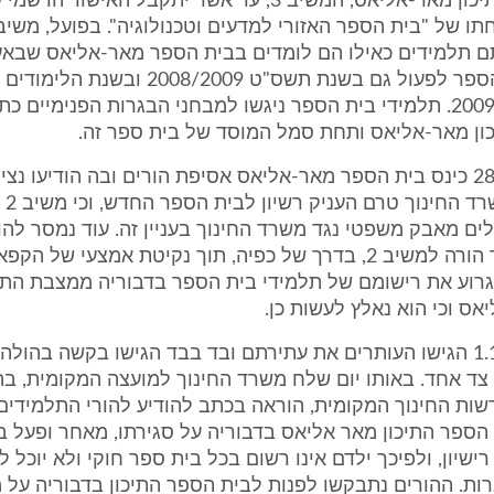
כשלוחה של תיכון מאר-אליאס, המשיב 3, עד אשר יתקבל האישו
תם תלמידים כאילו הם לומדים בבית הספר מאר-אליאס שבאעב
המשיך בית הספר לפעול גם בשנת תשס"ט 2008/2009 ו
תש"ע 2009/2010. תלמידי בית הספר ניגשו למבחני הבגרות הפנימיים 
כון מאר-אליאס ותחת סמל המוסד של בית ספר זה.
4. ביום 28.9.09 כינס בית הספר מאר-אליאס אסיפת הורים ובה הודיעו נ
להורים 
ם מאבק משפטי נגד משרד החינוך בעניין זה. עוד נמסר להור
משרד החינוך הורה למשיב 2, בדרך של כפיה, תוך נקיטת אמצעי של ה
גרוע את רישומם של תלמידי בית הספר בדבוריה ממצבת הת
יאס וכי הוא נאלץ לעשות כן.
5. ביום 1.10.09 הגישו העותרים את עתירתם ובד בבד הגישו בקשה בהול
ד אחד. באותו יום שלח משרד החינוך למועצה המקומית, בה
ות החינוך המקומית, הוראה בכתב להודיע להורי התלמידים
ספר התיכון מאר אליאס בדבוריה על סגירתו, מאחר ופעל ב
רישיון, ולפיכך ילדם אינו רשום בכל בית ספר חוקי ולא יוכל 
ות. ההורים נתבקשו לפנות לבית הספר התיכון בדבוריה על