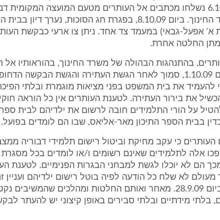
בו. ביום 6.10.09 נשלחו מכתבים אל העותרים מטעם המועצה המקומית ד
הוראות משרד החינוך. ביום 8.10.09, בפגרת חג הסוכות, נערך דיו
א' אפעל-גבאי) במעמד צד אחד. ניתן צו ארעי כבקשת העותר
מתן החלטה אחרת.
ותרים, בהתנהגות הבהולה של משרד החינוך, בהוראותיו אל 
המקומית ביום 1.10.09, סמוך לאחר הגשת העתירה והגשת הבקשה הדח
די להעמיד את בית המשפט בפני מציאות מוגמרת ובלתי הפיכ
כשיל את בירור העתירה. לטענת העותרים אין כל הוראה חוק
הטיל על הורי התלמידים חובה לרשום את ילדיהם לבית ספר
ין בבית הספר התיכון מאר-אליאס, שבו הם לומדים בפועל.
ים העותרים כי עקב מחיקת וביטול רישום תלמידי דבוריה ממצ
כו אלה לתלמידים שאינם רשומים ו/או לומדים בכל מסגרת ח
מכך הם לא יוכלו לגשת למבחני הבגרות הפנימיים. לטענת העו
מעולם לא שלח כל הודעה לפיה בוטל רישום ילדיהם ועניין ז
בעל-פה רק ביום 28.9.09. מאחר ואותם החלטות ומהלכים שהמשיבים
, בלתי מידתיים ובלתי סבירים באופן קיצוני יש להעתר לבק