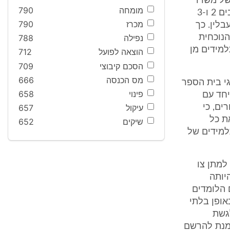
ר הרשמי של משרד
מומחה
790
החינוך לפתיחתו של "בית הספר האזורי למדעים וטכנולוגיה". בפועל, משיבים 2 ו-3
מכרז
790
לין. כך
בשנת הלימודים הנוכחית
נפילה
788
כתלמידים מן
הוצאה לפועל
712
הסכם קיבוצי
709
מס הכנסה
666
ציגי בית הספר
פינוי
658
כי משרד החינוך טרם העניק רשיון לבית הספר החדש, וכי משיב 2 יחד עם
ים, כי
עיקול
657
קפאת כל
שיקים
652
למידים של
ה למתן צו
יותה
 הלומדים
אופן בלתי
לגשת
 מנת להרשם