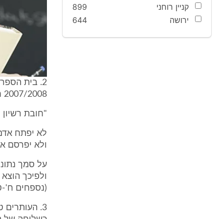
קניין רוחני
899
ירושה
644
2. בית הספ
2007/2008 חרף אי קבלת הרשיון הנדרש על פי סעיף 3 לחוק הפיקוח, אשר זו לשונו:
"חובת רשיון
לא יפתח אדם 
ולא יפרסם אד
על סמך נתוני
(נספחים ח'-ט'