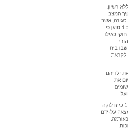
ללא רשיון,
שך המצב
סגירה, אשר
לא כובד על-ידי המשיב 2, שהוא המפעיל של בית הספר (המשיב 3). המשיב 1 טוען כי
וקי כאילו
ורי
שבו בית
 לקראת
את ילדיהם
ה לרשום את
שומים
על.
10. אשר לטענת העותרים שלפיה פעל משרד החינוך בבהילות, טוען משיב 1 כי זו לוקה
גישו עתירתם ביום 1.10.09 אך זו הומצאה על-ידם
ך, בעורמה,
ות.