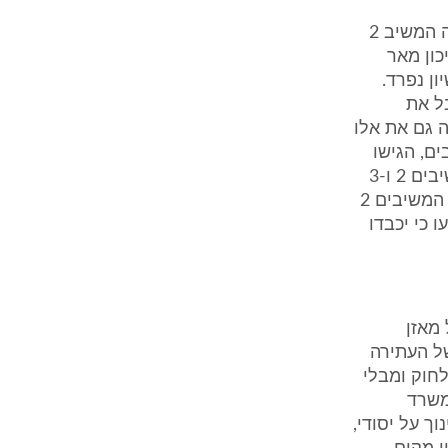
11. המשיבים 2 ו-3 טוענים בתגובתם על כך שלאחר הוצאת צו הסגירה פנה המשיב 2
יכון מאר
ן נפרד.
האמין המשיב 2, לדבריו, כי המשיב 1 קיבל את
 גם את אלו
משיב 1 להעביר תקציבים, הגישו
המשיבים 2 ו-3 עתירה מינהלית לבית המשפט המחוזי בנצרת. לטענת המשיבים 2 ו-3
כל המהלכים נעשו בידיעת הורי התלמידים העותרים. לגופו של עניין ביקשו המשיבים 2
 כי יכבדו
 מאזן
של העתירה
חוק ומבלי
משרד
ך על יסודי,