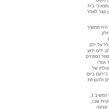
, אין מקום
ב 1 לבקשה). מאחר ונמצא כי בית
ון הוצא נגד בית הספר צו סגירה עוד ביום 24.9.07, זמן קצר לאחר
ף היה ממשיך
לו חלק
ו-3 או שמא הולכו שולל על-ידם.
, ידעו ידוֹעַ
ספר נספחים
ועוד)
עולתו של
כ"רעם ביום
ים ולהנצחת
13. אשר למאזן הנוחות - והוא השיקול העיקרי בשלב זה - לאור תגובתו של המשיב 1,
יות שבו,
 פגיעה