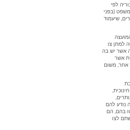
בוריה לפי
ן בבית המשפט (בפני
ים, שיעמוד
המועצה
ופה למתן צו
ה אשר יש בה
ית אשר
 אחר, משום
בת
ינוכית,
תרים,
ה נודע להם
 נקטו בהם, הם
שתם לצו