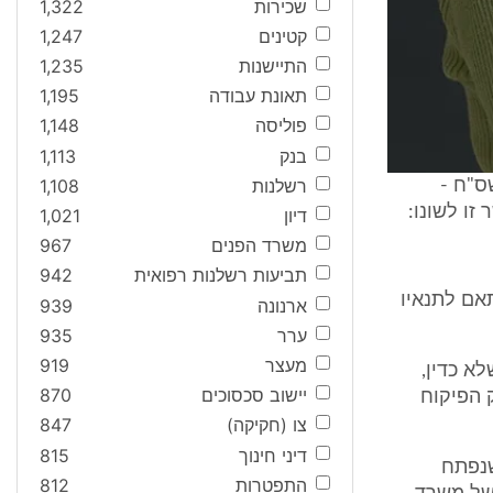
שכירות
1,322
קטינים
1,247
התיישנות
1,235
תאונת עבודה
1,195
פוליסה
1,148
בנק
1,113
רשלנות
1,108
ס"ח -
דיון
1,021
משרד הפנים
967
תביעות רשלנות רפואית
942
תאם לתנאיו
ארנונה
939
ערר
935
מעצר
919
א כדין,
יישוב סכסוכים
870
יום 24.9.07 מכוח סעיף 32(א) לחוק הפיקוח
צו (חקיקה)
847
דיני חינוך
815
חדש שנפתח
התפטרות
812