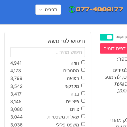
תפריט
ן טקסט
חיפוש לפי נושא
דפים דומים
פר:
חוזה
4,941
מסמכים
4,173
מידים
, להימנע
רפואה
3,799
וגעת
מקרקעין
3,542
בזכותם להרשם למבחני הבגרות הפנימיים בשנת הלימודים תש"ע 2009/2010,
בניה
3,417
פיצויים
3,145
צווים
3,080
שאלות משפטיות
3,044
ק מהורי
משפט פלילי
3,036