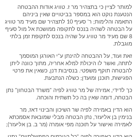
למותר לציין כי בתצהיר מר ז. טוויג אודות ההבטחה
הנטענת נוקט הוא במספר בביטויים שאין ביניהם
התאמה והלימות; ר' סעיף 10 לתצהיר שם מעיד מר טוויג
על הבטחה לשהיה בנכס לתקופה ממושכת אל מול סעיף
8 שם מעיד מר טוויג על שהיה בנכס לתקופת זמן בלתי
מוגבלת.
זאת ועוד, על ההבטחה להינתן ע"י האורגן המוסמך
לתתה, ואשר לו היכולת למלא אחריה, מתוך כוונה ליתן
להבטחה תוקף משפטי. בנסיבות דנן, כשאין את פרטי
הפגישות, תוכנן ומועדן; כשלה הנתבעת.
כך לדידי, אמירה של מר טוויג לפיה "משרד הבטחון" נתן
הבטחה, דומה שאין בה כל תשתית והוכחה.
הוא הדין באמירה לפיה שר השיכון והבינוי דאז, מר
בנימין בן אליעזר, נתן הבטחה מבלי שמובאת אסמכתא
לאמירה ואישור על תוכנה מפי אומרה (מר ב. בן אליעזר);