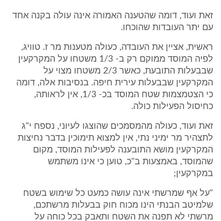
זאת ועוד, דומה שהטענה האמורה אינה עולה בקנה אחד
עם יתר העובדות שהוכחו.
ראשית, אציין את העובדה, כעולה מטענות מר ז. טוויג,
לפיה המוסד ממוקם רק ב- 1/3 משטחו על המקרקעין
שבבעלות התובעת, כאשר 2/3 משטחו מצוי על
המקרקעין שבבעלות עירית חיפה. בנסיבות אלה, דומה
כי הצטמצמות שטח המוסד בכ- 1/3, אין לראותה,
כחיסול הפעילות כולה.
זאת ועוד, כעולה מהמסמכים שהוצגו לעיוני, נספח י"ג
לתצהיר מר ימיני נתי, אין למצוא תימוכין בדבר נחיצות
המקרקעין מושא התובענה לפעילות המוסד, מקום
שהמוסד, באמצעות ב"כ, טוען כי אינו משתמש
במקרקעין;
"על אף שמרשתי אינה עושה כמעט כל שימוש בשטח
שלמיטב הבנתי הינו מכוח חוק בבעלות מרשתכם,
מרשתי לא תפנה את השטח ותאבק בכל כוחה על