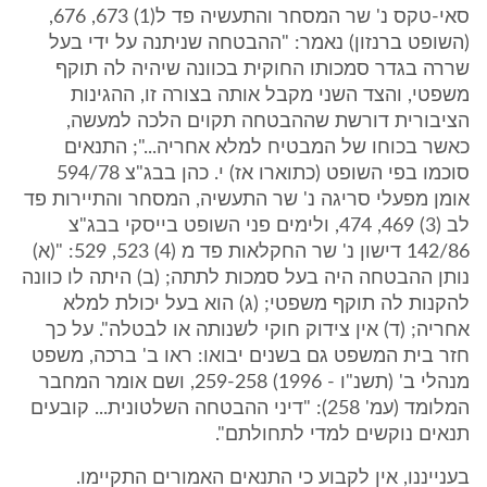
סאי-טקס נ' שר המסחר והתעשיה פד ל(1) 673, 676,
(השופט ברנזון) נאמר: "ההבטחה שניתנה על ידי בעל
שררה בגדר סמכותו החוקית בכוונה שיהיה לה תוקף
משפטי, והצד השני מקבל אותה בצורה זו, ההגינות
הציבורית דורשת שההבטחה תקוים הלכה למעשה,
כאשר בכוחו של המבטיח למלא אחריה..."; התנאים
סוכמו בפי השופט (כתוארו אז) י. כהן בבג"צ 594/78
אומן מפעלי סריגה נ' שר התעשיה, המסחר והתיירות פד
לב (3) 469, 474, ולימים פני השופט בייסקי בבג"צ
142/86 דישון נ' שר החקלאות פד מ (4) 523, 529: "(א)
נותן ההבטחה היה בעל סמכות לתתה; (ב) היתה לו כוונה
להקנות לה תוקף משפטי; (ג) הוא בעל יכולת למלא
אחריה; (ד) אין צידוק חוקי לשנותה או לבטלה". על כך
חזר בית המשפט גם בשנים יבואו: ראו ב' ברכה, משפט
מנהלי ב' (תשנ"ו - 1996) 259-258, ושם אומר המחבר
המלומד (עמ' 258): "דיני ההבטחה השלטונית... קובעים
תנאים נוקשים למדי לתחולתם".
בענייננו, אין לקבוע כי התנאים האמורים התקיימו.