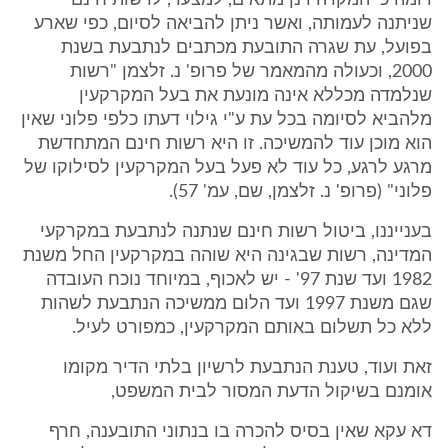
דומה כי המקרה דנן מתאים, למצער, לרשות חינם
שניתנה לעמותה, ואשר ניתן להביאה לסיום, כפי שארע
בפועל, עת שגרה התובעת מכתבים לנתבעת בשנת
2000, וכעולה מהמאמר של פרופ' נ. זלצמן "רשות
שנלמדה מכללא אינה מונעת את בעל המקרקעין
מלהביא לסיומה בכל עת ע"י גילוי דעתו כלפי פלוני שאין
הוא מוכן עוד להמשיכה. זו היא רשות חינם המתחדשת
מרגע לרגע, כל עוד לא פעל בעל המקרקעין לסילוקו של
פלוני" (פרופ' נ. זלצמן, שם, עמ' 57).
בענייננו, ביטול רשות חינם שנתנה לנתבעת במקרקעי
המדינה, רשות שבגינה היא שוהה במקרקעין החל משנת
1982 ועד שנת 97' - יש לאכוף, במיוחד נוכח העובדה
שגם משנת 1997 ועד הלום ממשיכה הנתבעת לשהות
ללא כל תשלום באותם המקרקעין, כמפורט לעיל.
זאת ועוד, טענת הנתבעת לרשיון בלתי הדיר מקומו
אומנם בשיקול הדעת המסור לבית המשפט,
דא עקא שאין בסיס להכרה בו בנתוני התובענה, חרף