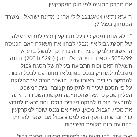
אם תבדק הסוגיה לפי חוק המקרקעין;
ר' ע"א (ת"א) 2213/04 לילי ארז נ' מדינת ישראל - משרד
הבטחון, בעמ' 7;
"... לא אחת נפסק כי בעל מקרקעין זכאי לתבוע בעילה
של הסגת גבול אף מבלי לבחון את השאלה האם הכניסה
הראשונית למקרקעין היתה כדין, כך למשל ברע"א
5058/99 כספי נ' דויטש, פ"ד נה (4) 529 (2001), נדונה
השאלה האם זכות התביעה בעילה של הסגת גבול
מוגבלת למחזיק בנכס בפועל או נתונה גם לבעל הזכות
להחזקה מיידית. באותו עניין, הושכר הנכס שבמחלוקת
על פי הסכם שכירות לתקופה קצובה. בית המשפט
העליון פסק כי מאז שהסתיימה תקופת השכירות היתה
לתובעים הזכות לחזקה מיידית בנכס, והם זכאים לתבוע
את מסיג הגבול. מכאן, שאף אם נכנס שוכר למקרקעין
כדין וברשות, הופך הוא למסיג גבול אם ישאר להחזיק
בהם עם תום תקופת השכירות.