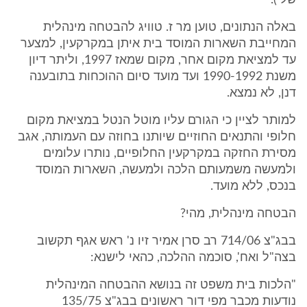
שלי).
באלה הנתונים, טוען מר ז. טוויג להבטחה מינהלית
המחייבת השארות המוסד בית איתן במקרקעין, למצער
עד למציאת מקום אחר, מקום שמאז 1997, וליתר דיון
משנת 1990-1992 ועד מועד סיום ההוכחות בתובענה
דנן, לא נמצא.
למותר לציין כי הגורם עליו מוטל הנטל במציאת מקום
חלופי והתנאים החוזיים שיותנו בחוזה עם העמותה, אגב
מסירת החזקה במקרקעין החלופיים, נותרו עלומים
ולמעשה משמעותם הלכה ולמעשה, השארות המוסד
בנכס, ללא מועד.
הבטחה מינהלית, מהי?
בבג"צ 714/06 רב סרן אמיר זיו נ' ראש אגף תקשוב
בצה"ל ואח', סוכמה ההלכה, כהאי לישנא:
"הלכות בית משפט זה בנושא ההבטחה המינהלית
נודעות מכבר מפי דור ראשונים בבג"צ 135/75