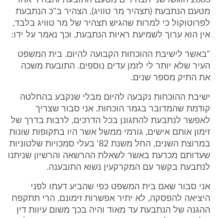
2003 הוגשו שני תצהירים מטעם התובעת ותצהיר אחד
מטעם הנתבעת (תצהיר מר טוויג), הצהיר ב"כ הנתבעת
לפרוטוקול כי למרות שהגיש תצהיר של מר טוויג בלבד,
אין הוא ערוך לשמיעת ראיות הנתבעת, וכך נאמר על ידו:
"באשר לישיבת ההוכחות הקבועה להיום. בית המשפט
העיר שלא יותר לי לזמן עדים נוספים. התובעת משכה
את התיק מספר שנים.
ישיבת ההוכחות נקבעה להיום מבלי שנקבע בהחלטה
קודמת שהמדובר בגמר הוכחות. אני סבור שצריך
לאפשר לנתבעת להתגונן בכל הדרכים, לרבות בדרך של
זימון אותם אישים, גורמי ממשל אשר היו בתקופות שונות
במרוצת השנים, החל משנת 82' בעלי סמכויות שלטוניות
שעדותם מכרעת באשר לשאלת ההרשאה והרשיון שניתנו
לנתבעת בקשר עם המקרקעין נשוא התובענה.
אני סבור שאם בית המשפט כפי שהביע דעתו לפני
היציאה להפסקה, לא יתיר אפשרות זימונם, הרי תתקפח
ההגנה של הנתבעת עד מאוד והיה בכך משום עיוות דין