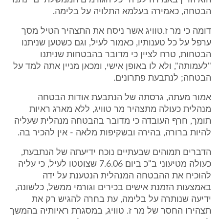
הוא הדין באמירה לפיה "כל הגורמים הממשלתיים" נתנו
הבטחה, כאמירה בעלמא התלויה על בלימה.
דומה כי מר ז.טוויג אשר ניסח את התצהיר הטיל מסך
ערפל על כל טענותיו, כאמור לעיל, וגם כשטען שניתנו
הבטחות, טרח לציין כי מדובר בהבטחות שניתנו
"לעמותה", ולא לו באופן אישי, ומכאן מניין אתה למד על
הבטחה; לנתבעת פתרונים.
אמור מעתה, גרסתה של הנתבעת אודות הבטחה
מנהלית כעולה מתצהיר מר טוויג, ללא מארג ראיות
תומך, חרף העובדה כי מדובר בהבטחה מנהלית שעליה
להיות ברורה, בהירה ובשקיפות מלאה - אין להכיר בה.
הדברים תמוהים שבעתיים נוכח ידיעתה של הנתבעת,
כעולה מטיעוני ב"כ ביום 7.6.06 שצוטטו לעיל, כי עליה
להוכיח את ההבטחה המנהלית הנטענת על ידה
באמצעות הזמנת אישים בכירים וגורמי ממשל, כלשונה,
ידיעה שנותרה על בלימה, עת בחרה להגיש רק את
תצהירו החסר של מר ז. טוויג, במסגרת ראיותיה בהמשך