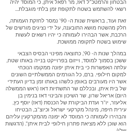
הבטחון והרמטכ"ל דאז, מר רפאל איתן, כי המוסד יהיה
רשאי להשתמש בשטח לתקופת זמן בלתי מוגבלת...
זאת ועוד, בראשית שנות ה- 90' נמסר לחזקת העמותה,
חלק מהשטח מושא התובענה, על ידי נציגים מורשים של
הרכבת, אשר הבהירו לעמותה כי יהיו רשאים לעשות
שימוש בשטח לתקופה ממושכת.
במהלך שנות ה- 90', כתוצאה מפינוי הבסיס הצבאי
ששכן בסמוך למוסד, וייזום בפרוייקט בנייה באותו שטח,
עלתה האפשרות כי בית איתן יפונה ממקומו הנוכחי
למקום חילופי. ברם, כל הגורמים הממשלתיים השונים
אשר היו מעורבים באופן כלשהו באותו זמן בדיון העתידי
של בית איתן, ובכללם שר התשתיות דאז (ראש הממשלה
היום) אריאל שרון, שר השיכון והבינוי דאז בנימין בן
אליעזר, יו"ר ועדת הביקורת של הכנסת (דאז) יוסף כץ,
עירית חיפה, מינהל מקרקעי ישראל וכיוצ"ב, הבטיחו
והבהירו לעמותה כי המוסד לא יפונה מהמקרקעין עליהם
הוא שוכן ללא מציאת פתרון חילופי לבית איתן". (הדגשות