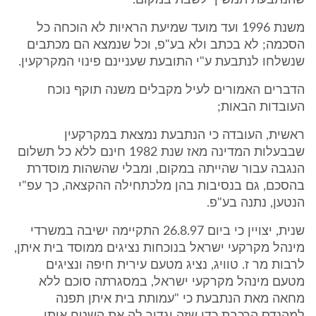
שהנתבעת תמשיך לשבת במקום.
משנת 1996 ועד מועד שמיעת הראיות לא הוכחה כל
הסכמה; לא בכתב ולא בע"פ, וכל שנמצא הם מכתבים
שנשלחו לנתבעת ע"י התובעת שעניינם פינוי המקרקעין.
הדברים האמורים לעיל מקבלים משנה תוקף נוכח
העובדות הבאות;
ראשית, העובדה כי הנתבעת נמצאת במקרקעין
שבבעלות המדינה מאז שנת 1982 חינם ללא כל תשלום
הנגבה עבור שהייתה במקום, ומבלי שהשהות מוסדרת
בהסכם, גם בנסיבות בהן מלכתחילה ההקצאה, כך עפ"י
הנטען, נתנה בע"פ.
שנית, יצויין כי ביום 26.8.97 התקיימה ישיבה במשרדי
מינהל מקרקעי ישראל בנוכחות נציגים ממוסד בית איתן,
לרבות מר ז. טוויג, נציג מטעם עירית חיפה ונציגים
מטעם מינהל מקרקעי ישראל, במסגרתה סוכם ללא
מחאה מאת הנתבעת כי "עמותת בית איתן תפנה