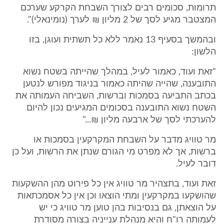
תרומות, סכומים רבים לצורך השבחת הקרקע שערכם
המצטבר מגיע לסך של 2 מליון ₪ לערך (נומינאלי)".
ובהמשך בסעיף 13 נאמר ללא כל תשתית ועוגן, בזו
הלשון:
"זאת ועוד, כאמור לעיל, במהלך שהייתה בשטח נשוא
התובענה, שהייה שהיתה כאמור בניגוד מפורש לנטען
בכתב התביעה בסמכות וברשות, השביחה העמותה את
השטח נשוא התובענה בסכומים המגיעים נכון להיום
להערכתי לסך של ארבעה מליון ₪..."
מר טוויג מדבר על השבחת המקרקעין בסמכות או
ברשות, אך לא מפרט מי הגורם שנתן את הרשות, ועל כן
דובר לעיל.
זאת ועוד, בתצהיר מר טוויג אין כל פירוט מהן ההשקעות
שהושקעו במקרקעין ומתי הוצאו וכן אין כל אסמכתאות
על הוצאתן, גם בנסיבות בהן טוען מר טוויג כי יש
לעמותה רו"ח והיא מנהלת ענייניה בצורה מסודרת