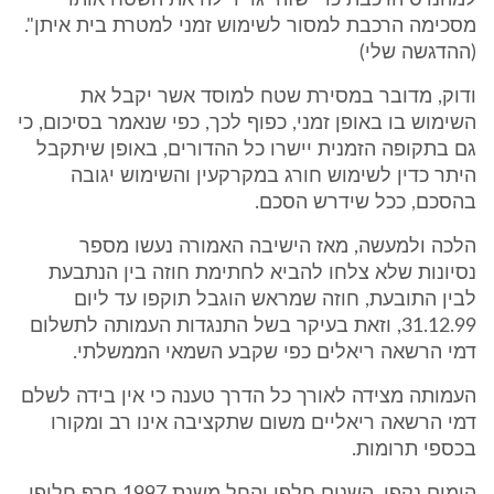
למהנדס הרכבת כדי שזה יגדיר לה את השטח אותו
מסכימה הרכבת למסור לשימוש זמני למטרת בית איתן".
(ההדגשה שלי)
ודוק, מדובר במסירת שטח למוסד אשר יקבל את
השימוש בו באופן זמני, כפוף לכך, כפי שנאמר בסיכום, כי
גם בתקופה הזמנית יישרו כל ההדורים, באופן שיתקבל
היתר כדין לשימוש חורג במקרקעין והשימוש יגובה
בהסכם, ככל שידרש הסכם.
הלכה ולמעשה, מאז הישיבה האמורה נעשו מספר
נסיונות שלא צלחו להביא לחתימת חוזה בין הנתבעת
לבין התובעת, חוזה שמראש הוגבל תוקפו עד ליום
31.12.99, וזאת בעיקר בשל התנגדות העמותה לתשלום
דמי הרשאה ריאלים כפי שקבע השמאי הממשלתי.
העמותה מצידה לאורך כל הדרך טענה כי אין בידה לשלם
דמי הרשאה ריאליים משום שתקציבה אינו רב ומקורו
בכספי תרומות.