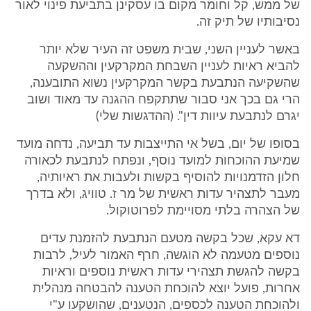
של ממש, קל וחומר מקום בו עסקינן בתביעת פינוי לאור
נסיבותיו של תיק זה.
באשר לעניין השני, שבית משפט זה העיר שלא יותר
להביא ראיות לעניין השבחת המקרקעין וההשקעה
שהשקיעה הנתבעת בקשר המקרקעין נשוא התובענה,
הרי גם בכך אני סבור שתתקפח ההגנה עד מאוד ושוב
יגרם לנתבעת עיוות דין". (ההדגשות שלי)
בסופו של יום, בשל אי התייצבות עד תביעה, נדחה מועד
שמיעת ההוכחות למועד נוסף, ונפתח לנתבעת לכאורה
חלון הזדמנויות להוסיף בקשות ולעבות את ראיותיה,
מעבר לתצהיר עדות ראשית של מר ז. טוויג, ולא בדרך
של הצהרה בלתי מסויימת לפרוטוקול.
דא עקא, שכל בקשה מטעם הנתבעת להזמנת עדים
נוספים מטעמה לא הוגשה, חרף האמור לעיל, לרבות
בקשה להגשת תצהירי עדות ראשית נוספים וראיות
אחרות, פועל יוצא להוכחת הטענה להבטחה מנהלית
ולהוכחת הטענה לכספים, הנטענים, שהושקעו ע"י