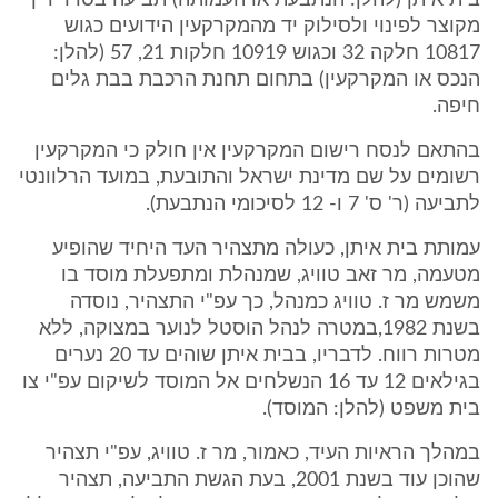
בית איתן (להלן: הנתבעת או העמותה) תביעה בסדר דין
מקוצר לפינוי ולסילוק יד מהמקרקעין הידועים כגוש
10817 חלקה 32 וכגוש 10919 חלקות 21, 57 (להלן:
הנכס או המקרקעין) בתחום תחנת הרכבת בבת גלים
חיפה.
בהתאם לנסח רישום המקרקעין אין חולק כי המקרקעין
רשומים על שם מדינת ישראל והתובעת, במועד הרלוונטי
לתביעה (ר' ס' 7 ו- 12 לסיכומי הנתבעת).
עמותת בית איתן, כעולה מתצהיר העד היחיד שהופיע
מטעמה, מר זאב טוויג, שמנהלת ומתפעלת מוסד בו
משמש מר ז. טוויג כמנהל, כך עפ"י התצהיר, נוסדה
בשנת 1982,במטרה לנהל הוסטל לנוער במצוקה, ללא
מטרות רווח. לדבריו, בבית איתן שוהים עד 20 נערים
בגילאים 12 עד 16 הנשלחים אל המוסד לשיקום עפ"י צו
בית משפט (להלן: המוסד).
במהלך הראיות העיד, כאמור, מר ז. טוויג, עפ"י תצהיר
שהוכן עוד בשנת 2001, בעת הגשת התביעה, תצהיר