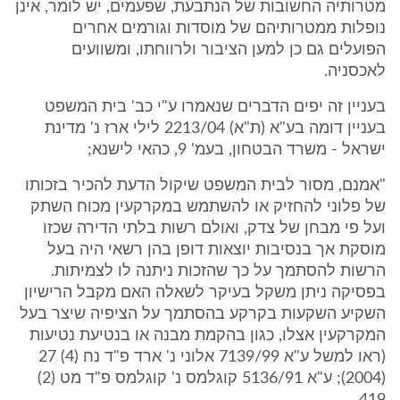
מטרותיה החשובות של הנתבעת, שפעמים, יש לומר, אינן
נופלות ממטרותיהם של מוסדות וגורמים אחרים
הפועלים גם כן למען הציבור ולרווחתו, ומשוועים
לאכסניה.
בעניין זה יפים הדברים שנאמרו ע"י כב' בית המשפט
בעניין דומה בע"א (ת"א) 2213/04 לילי ארז נ' מדינת
ישראל - משרד הבטחון, בעמ' 9, כהאי לישנא;
"אמנם, מסור לבית המשפט שיקול הדעת להכיר בזכותו
של פלוני להחזיק או להשתמש במקרקעין מכוח השתק
ועל פי מבחן של צדק, ואולם רשות בלתי הדירה שכזו
מוסקת אך בנסיבות יוצאות דופן בהן רשאי היה בעל
הרשות להסתמך על כך שהזכות ניתנה לו לצמיתות.
בפסיקה ניתן משקל בעיקר לשאלה האם מקבל הרישיון
השקיע השקעות בקרקע בהסתמך על הציפיה שיצר בעל
המקרקעין אצלו, כגון בהקמת מבנה או בנטיעת נטיעות
(ראו למשל ע"א 7139/99 אלוני נ' ארד פ"ד נח (4) 27
(2004); ע"א 5136/91 קוגלמס נ' קוגלמס פ"ד מט (2)