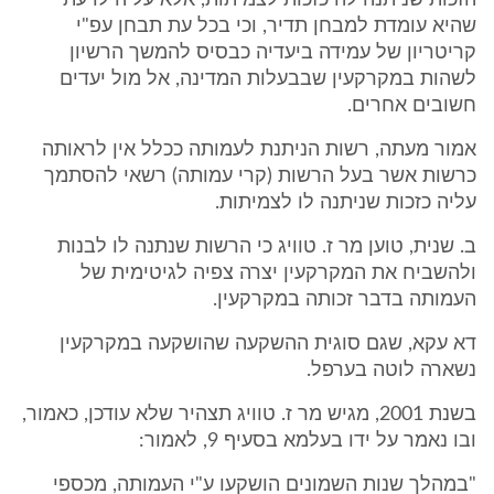
הזכות שניתנה לה כזכות לצמיתות, אלא עליה לדעת
שהיא עומדת למבחן תדיר, וכי בכל עת תבחן עפ"י
קריטריון של עמידה ביעדיה כבסיס להמשך הרשיון
לשהות במקרקעין שבבעלות המדינה, אל מול יעדים
חשובים אחרים.
אמור מעתה, רשות הניתנת לעמותה ככלל אין לראותה
כרשות אשר בעל הרשות (קרי עמותה) רשאי להסתמך
עליה כזכות שניתנה לו לצמיתות.
ב. שנית, טוען מר ז. טוויג כי הרשות שנתנה לו לבנות
ולהשביח את המקרקעין יצרה צפיה לגיטימית של
העמותה בדבר זכותה במקרקעין.
דא עקא, שגם סוגית ההשקעה שהושקעה במקרקעין
נשארה לוטה בערפל.
בשנת 2001, מגיש מר ז. טוויג תצהיר שלא עודכן, כאמור,
ובו נאמר על ידו בעלמא בסעיף 9, לאמור:
"במהלך שנות השמונים הושקעו ע"י העמותה, מכספי