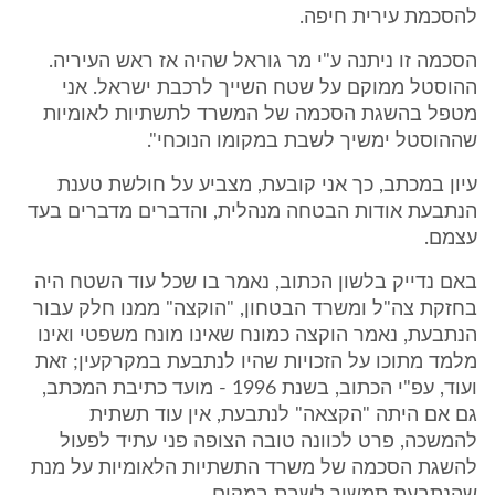
להסכמת עירית חיפה.
הסכמה זו ניתנה ע"י מר גוראל שהיה אז ראש העיריה.
ההוסטל ממוקם על שטח השייך לרכבת ישראל. אני
מטפל בהשגת הסכמה של המשרד לתשתיות לאומיות
שההוסטל ימשיך לשבת במקומו הנוכחי".
עיון במכתב, כך אני קובעת, מצביע על חולשת טענת
הנתבעת אודות הבטחה מנהלית, והדברים מדברים בעד
עצמם.
באם נדייק בלשון הכתוב, נאמר בו שכל עוד השטח היה
בחזקת צה"ל ומשרד הבטחון, "הוקצה" ממנו חלק עבור
הנתבעת, נאמר הוקצה כמונח שאינו מונח משפטי ואינו
מלמד מתוכו על הזכויות שהיו לנתבעת במקרקעין; זאת
ועוד, עפ"י הכתוב, בשנת 1996 - מועד כתיבת המכתב,
גם אם היתה "הקצאה" לנתבעת, אין עוד תשתית
להמשכה, פרט לכוונה טובה הצופה פני עתיד לפעול
להשגת הסכמה של משרד התשתיות הלאומיות על מנת