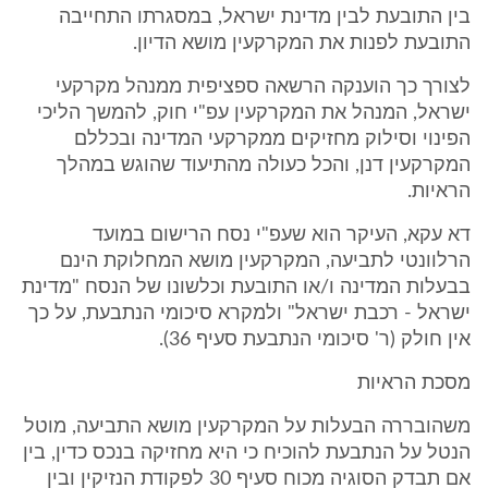
בין התובעת לבין מדינת ישראל, במסגרתו התחייבה
התובעת לפנות את המקרקעין מושא הדיון.
לצורך כך הוענקה הרשאה ספציפית ממנהל מקרקעי
ישראל, המנהל את המקרקעין עפ"י חוק, להמשך הליכי
הפינוי וסילוק מחזיקים ממקרקעי המדינה ובכללם
המקרקעין דנן, והכל כעולה מהתיעוד שהוגש במהלך
הראיות.
דא עקא, העיקר הוא שעפ"י נסח הרישום במועד
הרלוונטי לתביעה, המקרקעין מושא המחלוקת הינם
בבעלות המדינה ו/או התובעת וכלשונו של הנסח "מדינת
ישראל - רכבת ישראל" ולמקרא סיכומי הנתבעת, על כך
אין חולק (ר' סיכומי הנתבעת סעיף 36).
מסכת הראיות
משהובררה הבעלות על המקרקעין מושא התביעה, מוטל
הנטל על הנתבעת להוכיח כי היא מחזיקה בנכס כדין, בין
אם תבדק הסוגיה מכוח סעיף 30 לפקודת הנזיקין ובין