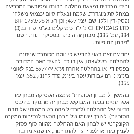
ובידי הצדדים נמצאת החלטה ברורה ומפורשת המכריעה
במחלוקת מוגדרת, שלמה ובעלת קיום עצמאי משלה"
(פסק-דין ולקו, שם, עמ' 497; וכן רע"א 1753/98 BIP
CHEMICALS LTD נ' ג"ד כימיקלים בע"מ, פ"ד נב(3),
334, עמ' 335). מבחן זה הוכתר בפסיקה תחת השם
"מבחן הסופיות".
יחד עם זאת ראוי להדגיש כי נוסח הכותרת שניתנה
להחלטה, כשלעצמו, אין בו כדי להעיד האם המדובר
בפסק דין או בהחלטה אחרת (ע"א 897/79 בנק לאומי
בע"מ נ' רם עבודות עפר בע"מ, פ"ד לה(1), 352, עמ'
356).
בהמשך ל"מבחן הסופיות" אימצה הפסיקה מבחן עזר
אשר עניינו בסעד המבוקש. מבחן זה מתמקד בהיבט
הדיוני של ההחלטה (להבדיל מההיבט המהותי של מבחן
הסופיות). לצורך יישומו של מבחן הסעד לנסיבות המקרה
הקונקרטי יש לבחון האם ההחלטה מהווה סוף פסוק
לעניין סעד או לעניין צד להתדיינות, או שמא מדובר