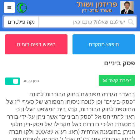
נקה פילטרים
חיפוש מתקדם
חיפוש דפים דומים
פסק ביניים
יצירת קשר ✉
סמן טקסט
בהעדר הגדרה מפורשת בחוק הבוררות למונח
"פסק-ביניים" וכן לנוכח ניסוחו המפורש של סעיף י"ז של
התוספת לחוק הבוררות, קבע בית המשפט העליון כי
ראוי להתייחס אל "פסק הביניים" אשר ניתן על-ידי בורר
במסגרת הליכי בוררות כאל מקבילו של פסק-דין חלקי
הניתן בתובענה אזרחית (ראו: רע"א 300/89 ולקו חברה
לבניין ועבודות עפר בע"מ ואח' נ' החברה לפיתוח חוף