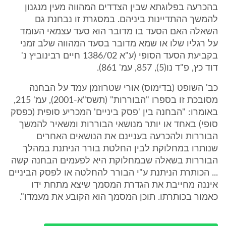
בהכרעה בפלוגתא שבין הצדדים המהווה מעין מנגנון
להמשך ההתדיינות ביניהם. במסגרת זו נבחנת גם
השאלה האם הסעד בו מדובר הוא סעד עצמאי העומד
על רגליו שלו או שמא מדובר בסעד המהווה שלב זמני
בקביעת הסעד הסופי (ע"א 1386/02 חיים רבינוביץ נ'
דוד כץ, פ"ד נו(5), 857, עמ' 861).
כב' השופט (בדימוס) אורי שטרוזמן עמד על הבחנה
מסובכת זו בספרו "הבוררות" (תשס"א-2001), עמ' 215,
באומרו: "הבחנה בין 'פסק ביניים' המכריע סופית (כפסק
סופי) באחד או יותר מנושאי הבוררות ומשאיר להמשך
הבוררות ולהכרעה בעניינם את הנושאים האחרים
שנותרו במחלוקת לבין החלטת בורר הניתנת במהלך
הבוררות בשאלה שבמחלוקת היא לפעמים הבחנה קשה
... הכותרת הניתנת ע"י הבורר להחלטה או לפסק הביניים
איננה מחייבת את הגדרת המסמך שיצא מתחת ידו
כאמור בכותרתו. תוכן המסמך הוא הקובע את מעמדו".