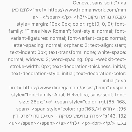
Geneva, sans-serif;"><a
href="https://www.fridmanwork.com/mm">לחצו כאן
לקבלת מראה מקום</a> -</span></p> <h3
style='margin: 10px 0px; color: rgb(0, 0, 0); font-
family: "Times New Roman"; font-style: normal; font-
variant-ligatures: normal; font-variant-caps: normal;
letter-spacing: normal; orphans: 2; text-align: start;
text-indent: 0px; text-transform: none; white-space:
normal; widows: 2; word-spacing: 0px; -webkit-text-
stroke-width: 0px; text-decoration-thickness: initial;
text-decoration-style: initial; text-decoration-color:
initial;'><a
href="https://www.dinrega.com/assist/temp"><span
style="font-family: Arial, Helvetica, sans-serif; font-
size: 28px;">✅ <span style="color: rgb(65, 168,
95);">חדש !</span> <span style="color: rgb(163,
143, 132);">עזרה בחיפוש פסיקה - <u>כניסה לעורכי דין
בלבד</u></span></span></a></h3> <p><br></p>