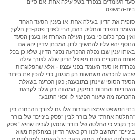
סעד העומדים בנפרד בשל עילה אחת. אם סיים
בית-המשפט
סופית את הדיון בעילה אחת, או בענין הסעד האחד
העומד בנפרד והחליט בהם, הרי לפניך פסק-דין חלקי;
ואין בכך כלום כי בענין העילה האחרת או בענין הסעד
הנוסף יהא עליו להמשיך לדון. המבחן עדיין יהא אם
באותו ענין שבו נפלה ההכרעה נסגר הדיון. שלא כן בכל
אותם המקרים בהם מפוצל הדיון שלא לצורך עילה
נפרדת או סעד העומד בפני עצמו - אלא שהפלוגתות
שבאו להכרעה משמשות רק מנגנון, כדי להכין את בירור
הסעד הסופי שיינתן בתובענה; כגון הכרעה בשאלת
האחריות והחבות בנזיקין, המהווה רק שלב לקראת
ההכרעה מה שיעור הפיצוי לו זכאי התובע".
בתי המשפט אימצו הגדרות אלו גם לצורך ההבחנה בין
"החלטה אחרת" של בורר לבין "פסק ביניים" של בורר
וכך נקבע כי החלטה של בורר שנטען לגביה שהיא "פסק
ביניים" "תחשב לכזו רק כאשר הדיון במחלוקת נשוא
ההחלטה הושלם, התיק נסגר בכל האמור למחלוקת זו,