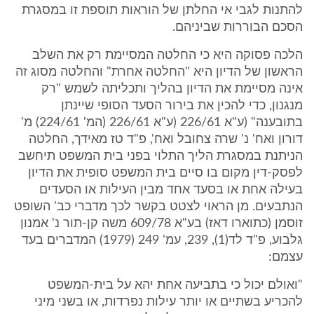
להתנות לגבי אי החלתן של הוראות תוספת זו במסגרת
הסכם הבוררות שביניהם.
הלכה פסוקה היא כי החלטה המסיימת רק את השלב
הראשון של הדיון היא "החלטה אחרת" והחלטה מסוג זה
אינה מסיימת את הדיון בהליך ותכליתה לשמש "רק
מנגנון, כדי להכין את בירור הסעד הסופי שיינתן
בתובענה" (ע"א 226/61 (ע"א 226/61 (המ' 224/61) מ'
דורון ואח' נ' שרה צחובל ואח', פ"ד טז מאידך, החלטה
הניתנת במסגרת הליך התלוי בפני בית המשפט תיחשב
לפסק-דין מקום בו סיים בית המשפט סופית את הדיון
בעילה אחת או בסעד אחד מבין העילות או הסעדים
הנתבעים. מן הראוי לצטט בקשר לכך מדברי כב' השופט
זוסמן (כתוארו דאז) בע"א 609/78 משה קן-תור נ' אמנון
גלבוע, פ"ד לד(1), 239, עמ' 249 (1979) המדברים בעד
עצמם:
"ואולם יכול כי בתביעה אחת יהא על בית-המשפט
להכריע בשתיים או יותר עילות נפרדות, או בשני מיני