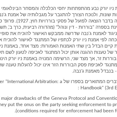
ניו יורק נבע מהתפתחות יחסי הכלכלה והמסחר הבינלאומי ב
ות שונות, ולנוכח הצורך להתגבר על מגבלותיה של אמנת ג'נ
המלא: האמנה בדבר הוצאה לפועל של פסקי בוררויות
93 כי בניגוד לאמנת ג'נבה שדרשה ממבקש האישור להוכיח את סופי
חה לפי אמנת ניו יורק לכתפיו של המתנגד לאישור להוכיח את
 קיים הבדל בין שתי האמנות האמורות: מצד אחד, באמנת ניו 
ר של טענות ההגנה אותן יכול המתנגד לאכיפה לטעון לשם ת
וררות זר, אך מצד שני, הרשימה המנויה באמנת ניו יורק הינ
מתנגד לאכיפת פסק הבוררות הזר אינו יכול להעלות טענה שז
- בנבדל מאמנת ג'נבה.
יפים לכאן הדברים המתוארים בספרו של ational Arbitration: a
Handbook" (3rd Ed
he major drawbacks of the Geneva Protocol and Conventi
hey put the onus on the party seeking enforcement to pr
conditions required for enforcement had been fulf