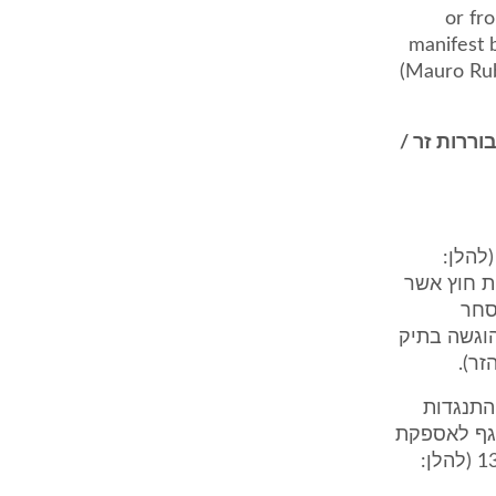
or fr
manifest 
(Mauro Rub
ררות זר /
ת לפני בקשתה של ויואנס בע"מ, היא המשיבה בהפ"ב 13403-09-08 (להלן:
ת חוץ אשר
המסחר
הוגשה בתיק
התנגדות
אגף לאספקת
משאבים של משרד הפנים של אוקראינה, הוא המבקש בהפ"ב 13403-09-08 (להלן: