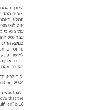
הצורך באמנת 
וגופים ממדינ
עמ' 6
עבר נטל ההוכ
בנושא ההגנות
פירוט רב יות
לאישור פסק ב
סגורה ולכן ה
בגדרה, וזאת 
ition) 2004 :
on was that
ove that the
illed" p.18).