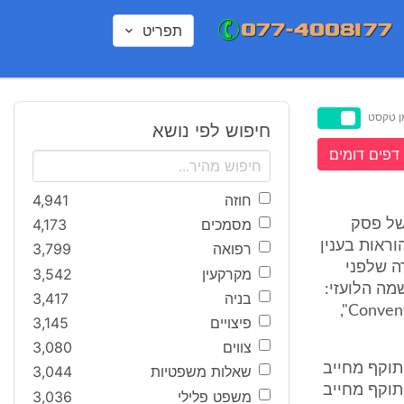
תפריט
ן טקסט
חיפוש לפי נושא
דפים דומים
חוזה
4,941
מסמכים
4,173
 של פסק
ראות בענין
רפואה
3,799
ה שלפני
מקרקעין
3,542
בדבר הכרתם ואכיפתם של פסקי בוררות חוץ, 1958 ובשמה הלועזי:
בניה
3,417
"Convention on the Recognition and Enforcement of Foreign Arbitral Awards",
פיצויים
3,145
צווים
3,080
5.1.195 ואישור זה קיבל תוקף מחייב
שאלות משפטיות
3,044
 ביום 10.10.1960 ולאמנה יש תוקף מחייב
משפט פלילי
3,036