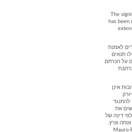
The sign
has been r
exten
דים לאמנת
ו תנאים
ים על הכרתם
התייחסות נרחבת
בות אינן
ורק
ם נקבע כי ניתן להתנגד
שים את
פי דינה של
אותה ארץ.
Mauro Rub