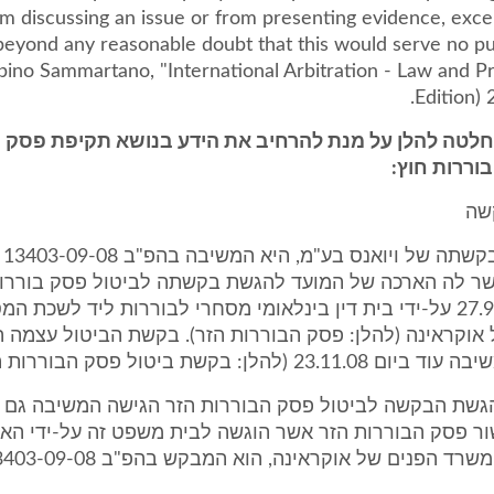
om discussing an issue or from presenting evidence, exce
beyond any reasonable doubt that this would serve no pur
ino Sammartano, "International Arbitration - Law and Pr
Edition) 
לטה להלן על מנת להרחיב את הידע בנושא תקיפת פסק בו
וררות חוץ:
שה
מונח
ר לה הארכה של המועד להגשת בקשתה לביטול פסק בוררו
ניתן ביום 27.9.05 על-ידי בית דין בינלאומי מסחרי לבוררות ליד לשכת 
אוקראינה (להלן: פסק הבוררות הזר). בקשת הביטול עצמה 
23 (להלן: בקשת ביטול פסק הבוררות הזר).
גשת הבקשה לביטול פסק הבוררות הזר הגישה המשיבה גם 
ר פסק הבוררות הזר אשר הוגשה לבית משפט זה על-ידי ה