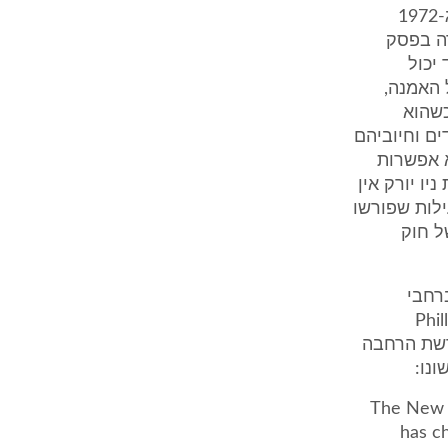
לכך יש להוסיף כי לפי דברי ההסבר של הצעת חוק הבוררות (תיקון) תשל"ג-1972
מ' 58) משמעות ההכרה בפסק
יכול
האמנה,
כשהוא
ים וחיוביהם
א אפשרות
ו יורק אין
ילות שפורשו
ת אלה אינן חופפות את העילות המפורטות בסעיף 24 של חוק
ה על-ידי 130 מדינות ברחבי
Phillip
ת את הרשת הרחבה
נו:
"The New 
has c