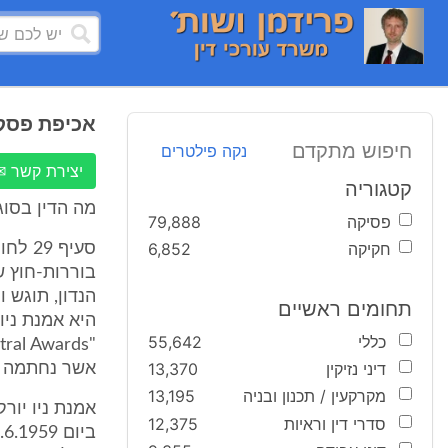
אכיפת פסק 
חיפוש מתקדם
נקה פילטרים
יצירת קשר ✉
קטגוריה
מה הדין בסוג
פסיקה
79,888
חקיקה
6,852
סעיף 
בוררות-חוץ ש
הנדון, תוגש 
תחומים ראשיים
כללי
55,642
דיני נזיקין
13,370
אשר נחתמה ביום 10.6.58 (להלן: אמ
מקרקעין / תכנון ובניה
13,195
סדרי דין וראיות
12,375