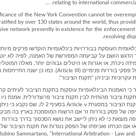
relating to international commercial 
ificance of the New York Convention cannot be overemph
atified by over 130 states around the world, thus provid
sive network presently in existence for the enforcement 
resolving disp
אומית העוסקת בבוררויות בינלאומיות הוקדשו פרקים מיוח
ר הדגש הושם על קביעתה המפורשת של האמנה, לפיה לא יוטל
ידה ניכרת, או אגרות או היטלים גבוהים יותר, מאלה המוטל
או אכיפתם של פסקי בוררות פנימיים (Article III). כמו כן ישנה 
עקרוניות וביניהן "תקנת הציבור".
ר כי האמנות הבינלאומיות עוסקות בתקנת הציבור לעיתים קרו
תקנת ציבור מהותית לבין תקנת ציבור פרוצדורלית. אמנת ניו י
מתייחסת לתקנת הציבור במסגרת Article v בסעיף 2 לו, ש
יפה של פסק בוררות זר אם הרשות המוסמכת בארץ בה מבק
ה מוצאת כי לא ניתן ליישב את נושא הסכסוך בדרך בוררות ל
ו אם הכרתו ואכיפתו של הפסק נוגדות את תקנת הציבור של 
ראו לענין זה: ino Sammartano, "International Arbitration - Law and