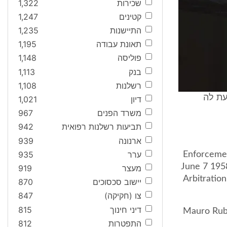
שכירות
1,322
קטינים
1,247
התיישנות
1,235
תאונת עבודה
1,195
פוליסה
1,148
בנק
1,113
רשלנות
1,108
עת לה
דיון
1,021
משרד הפנים
967
תביעות רשלנות רפואית
942
ארנונה
939
ערר
935
Enforcemen
June 7 195
מעצר
919
Arbitratio
יישוב סכסוכים
870
צו (חקיקה)
847
דיני חינוך
815
(Mauro Rub
התפטרות
812