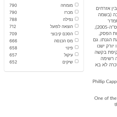
מומחה
790
ין אזרחים
מכרז
790
בה (בשמה
נפילה
788
 חוץ, 1927). פרופ' סמדר
הוצאה לפועל
712
אוטולנגי מציינת בספרה "בוררות - דין ונוהל" (מהדורה רביעית, כרך ב', תשס"ה-2005),
הסכם קיבוצי
709
ות הפסק,
 הגנתו. גם
מס הכנסה
666
יורק ישנו
פינוי
658
קיפת בקשה
עיקול
657
ה רשימה
שיקים
652
כרה לא בא
Phillip Capper "Intern
("One of t
t