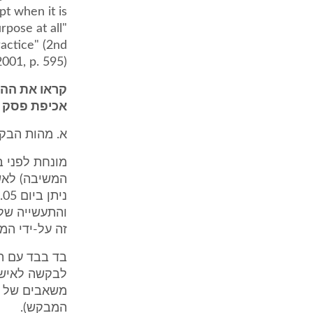
pt when it is
pose at all"
actice" (2nd
2001, p. 595).
קראו את ההח
אכיפת פסק ב
א. מהות הבק
המשיבה) לאש
והתעשייה של 
זה על-ידי המשיבה עוד ביום .11.08
בד בבד עם ה
לבקשה לאישו
המבקש).