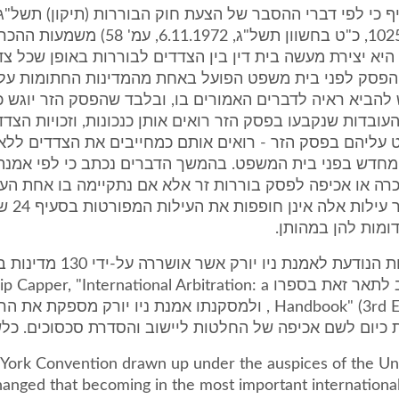
(הצעות חוק 1025, כ"ט בחשוון תשל"ג, 6.11.1972, ע
היא יצירת מעשה בית דין בין הצדדים לבוררות באופן שכל צד 
פסק לפני בית משפט הפועל באחת מהמדינות החתומות על 
להביא ראיה לדברים האמורים בו, ובלבד שהפסק הזר יוגש 
העובדות שנקבעו בפסק הזר רואים אותן כנכונות, וזכויות הצדד
ט עליהם בפסק הזר - רואים אותם כמחייבים את הצדדים לל
מחדש בפני בית המשפט. בהמשך הדברים נכתב כי לפי אמנת ני
רה או אכיפה לפסק בוררות זר אלא אם נתקיימה בו אחת הע
באמנה, כאשר עילו
ומות להן במהותן.
מכאן החשיבות הנודעת לאמנת ניו יורק אשר אושרר
העולם. היטיב לתאר זאת בספרו  Capper, "International Arbitration: a
Handbook" (3rd Edition) 2004 , ולמסקנתו אמנת ניו יורק מספק
 כיום לשם אכיפה של החלטות ליישוב והסדרת סכסוכים. כלשו
York Convention drawn up under the auspices of the Un
hanged that becoming in the most important internationa