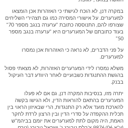
הוגשה במועד, לגופה.
במקרה דנן, לא הוכח לגישתי כי האזהרות אכן הומצאו
למערערים. על אישורי המסירה כמו גם תצהירי השליחים
שצורפו להם, התנוססה כתובת "ערערה בנגב מספר 70"
בעוד כתובתם של המערערים היא "ערערה בנגב מספר
50"
על פני הדברים, לא נראה כי האזהרות אכן נמסרו
למערערים.
משלא נמסרו לידי המערערים האזהרות, לא מצאתי פסול
בהגשת ההתנגדות כשבועיים לאחר היוודע דבר העיקול
בבנק.
יתרה מזו, בנסיבות המקרה דנן, גם אם לא פעלו
המערערים בהתאם להוראות הדין, ולא הגישו בקשה
להארכת מועד אלא רק התנגדות, הרי שבאיזון הראוי בין
תכלית ההקפדה על סדרי הדין ובין הרצון לרדת לחקר
האמת, היה מקום לתת למערערים את יומם בביהמ"ש