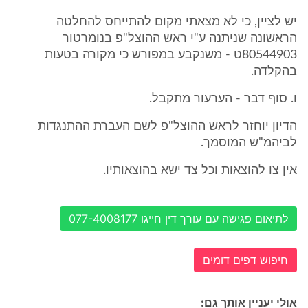
יש לציין, כי לא מצאתי מקום להתייחס להחלטה
הראשונה שניתנה ע"י ראש ההוצל"פ בנומרטור
80544903ט - משנקבע במפורש כי מקורה בטעות
בהקלדה.
ו. סוף דבר - הערעור מתקבל.
הדיון יוחזר לראש ההוצל"פ לשם העברת ההתנגדות
לביהמ"ש המוסמך.
אין צו להוצאות וכל צד ישא בהוצאותיו.
לתיאום פגישה עם עורך דין חייגו 077-4008177
חיפוש דפים דומים
אולי יעניין אותך גם: