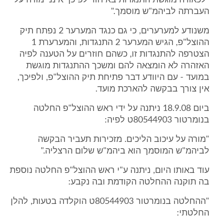
"לכאורה מוגשת התנגדות באיחור לפיכך אינני מורה על
העברתה לביהמ"ש מוסמך."
משנודע למערערים, כי גם כנגד המערער 2 נפתח תיק
ההוצל"פ, הגיש המערער 2 התנגדות, והמערערת 1
הצטרפה להתנגדות זו, כשהם חוזרים על הטענה לפיה
האזהרה לא הומצאה להם ומשכך ההתנגדות מוגשת
במועד - עם היוודע דבר פתיחת תיק ההוצל"פ, ולפיכך,
אין צורך בבקשה להארכת מועד.
ביום 18.9.08 ניתנה על ידי ראש ההוצל"פ החלטה
בנומרטור 80544903ט לפיה:
"מורה על עיכוב הליכים. מזכירות תעביר הבקשה
לביהמ"ש המוסמך הוא ביהמ"ש שלום הרצליה."
עוד באותו היום, ניתנה ע"י ראש ההוצל"פ החלטה נוספת
בה תוקנה ההחלטה הקודמת ובה נקבע:
"ההחלטה בנומרטור 80544903ט הוקלדה בטעות, להלן
החלטתי: