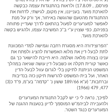
(ע"א 9876/06 צ'רלס ניבורג נ' ישראל ניבורג (טרם
פורסם, , 17.8.09) ולראות בהתנגדות עצמה כבקשה
להארכת מועד. בענייננו, אין מקום, לגישתי, לדחות את
ההתנגדות מהטעם שהוגשה באיחור, אך ורק על מנת
לאפשר למערערים לפעול בהתאם לדרך שעדיין פתוחה
בפניהם, כפי שצוין ע"י ב"כ המשיבה עצמו, ולהגיש בקשה
להארכת מועד.
"הפרוצידורה היא מסגרת רחבה וגמישה למדי המכוונת
לתת לבעל-דין את מלוא האפשרות להציג ולפתח את
ענינו בצורה מלאה ושלמה. היא חייבת להישאר כך גם
כאשר קורית תקלה או כשבעל-דין עושה שגיאה במהלך
המשפט הניתנת לתיקון בלי לגרום עוול לבעל-הדין
האחר, ועל בית-המשפט להרשות תיקון כזה בנדיבות
וברחבות." (ע"א 189/66 ששון נ' "קדמה" בע"מ, פ"ד כ(3)
477, 479 (1966)
לפיכך, נראה לי כי יש לקבל התנגדות המערערים
ולהעבירה לביהמ"ש המוסמך לדיון בטענות ההגנה של
המערערים כנגד השטר.