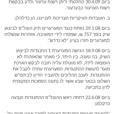
ביום 30.4.09 החלטתי ליתן רשות ערעור ולדון בבקשת
רשות הערעור כבערעור.
ב. העובדות העיקריות הצריכות לענייננו, הן כדלהלן:
ביום 29.1.08 נפתח כנגד המערערים תיק הוצל"פ לביצוע
שיק בסך 757 ₪, שמסרו לידי המשיבה. אזהרות שנשלחו
למערערים חזרו בציון "לא נדרש".
ביום 18.9.08 הגישה המערערת 1 התנגדות לביצוע
השיק, בה טענה, בין היתר, כי מאחר שהאזהרה לא
הומצאה לידה, לא מוטלת עליה חובה לבקש הארכת
מועד להגשת ההתנגדות. המערערת עתרה לקבל את
ההתנגדות, לעכב ההליכים ולהעביר הדיון לביהמ"ש
השלום בבאר שבע אשר לו נתונה הסמכות המקומית
לדון בתביעה.
ביום 22.6.08 דחתה ראש ההוצל"פ ההתנגדות וקבעה
כדקלמן: