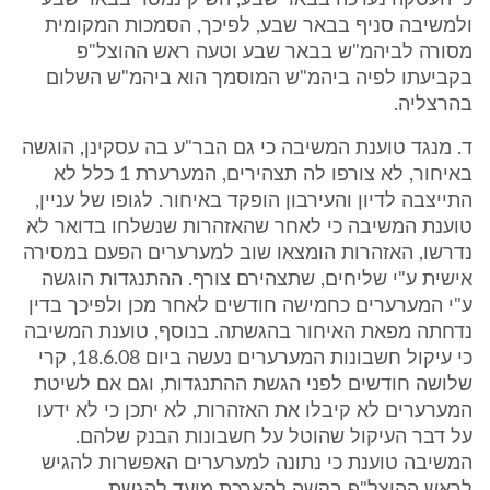
כי העסקה נערכה בבאר שבע, השיק נמסר בבאר שבע
ולמשיבה סניף בבאר שבע, לפיכך, הסמכות המקומית
מסורה לביהמ"ש בבאר שבע וטעה ראש ההוצל"פ
בקביעתו לפיה ביהמ"ש המוסמך הוא ביהמ"ש השלום
בהרצליה.
ד. מנגד טוענת המשיבה כי גם הבר"ע בה עסקינן, הוגשה
באיחור, לא צורפו לה תצהירים, המערערת 1 כלל לא
התייצבה לדיון והעירבון הופקד באיחור. לגופו של עניין,
טוענת המשיבה כי לאחר שהאזהרות שנשלחו בדואר לא
נדרשו, האזהרות הומצאו שוב למערערים הפעם במסירה
אישית ע"י שליחים, שתצהירם צורף. ההתנגדות הוגשה
ע"י המערערים כחמישה חודשים לאחר מכן ולפיכך בדין
נדחתה מפאת האיחור בהגשתה. בנוסף, טוענת המשיבה
כי עיקול חשבונות המערערים נעשה ביום 18.6.08, קרי
שלושה חודשים לפני הגשת ההתנגדות, וגם אם לשיטת
המערערים לא קיבלו את האזהרות, לא יתכן כי לא ידעו
על דבר העיקול שהוטל על חשבונות הבנק שלהם.
המשיבה טוענת כי נתונה למערערים האפשרות להגיש