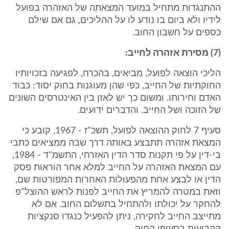
ההתנגדות מתחיל במועד המצאתה של האזהרה בפועל
לידיו ולא ביום בו נודע לו על ההליכים, גם אם שילם
כספים על חשבון החוב.
(7) מסירת אזהרה לחייב:
הליכי הוצאה לפועל, מביאים, בהכרח, לפגיעה בזכויותיו
החוקתיות של החייב, כפי שהן מעוגנות בחוק יסוד: כבוד
האדם וחירותו. ומשום כך יש לאזן בין האינטרסים השונים
של הזוכה ושל החייב. והדברים ידועים.
סעיף 7 לחוק ההוצאה לפועל, תשכ"ז - 1967, קובע כי
המצאת אזהרה תתבצע באותה דרך שבה ממציאים כתבי
בי-דין על פי תקנות סדר הדין האזרחי, התשמ"ד - 1984,
עם המצאת האזהרה על החייב למלא אחר הוראות פסק
הדין או לבצע אחת מהפעולות האחרות המפורטות שם,
וזאת במטרה להמריץ את החייב לפנות לראש ההוצל"פ
להחקר על יכולתו ולהתחיל בתשלום החוב. אם לא
מתייצב החייב לחקירה, ניתן להפעיל כנגדו סנקציות