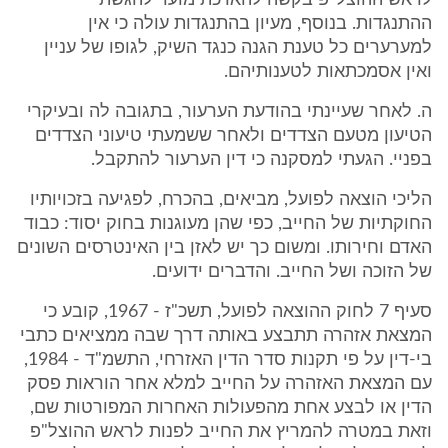
לראש ההוצל"פ בקשה להארכת מועד להגשת
ההתנגדות. בנוסף, מעיון בהתנגדות עולה כי אין
למערערים כל טענת הגנה כנגד השיק, לגופו של עניין
ואין אסמכתאות לטענותיהם.
ה. לאחר שעיינתי בהודעת הערעור, בתגובה לה ובעיקרי
הטיעון מטעם הצדדים ולאחר ששמעתי טיעוני הצדדים
בפניי. הגעתי למסקנה כי דין הערעור להתקבל.
הליכי הוצאה לפועל, מביאים, בהכרח, לפגיעה בזכויותיו
החוקתיות של החייב, כפי שהן מעוגנות בחוק יסוד: כבוד
האדם וחירותו. ומשום כך יש לאזן בין האינטרסים השונים
של הזוכה ושל החייב. והדברים ידועים.
סעיף 7 לחוק ההוצאה לפועל, תשכ"ז - 1967, קובע כי
המצאת אזהרה תתבצע באותה דרך שבה ממציאים כתבי
בי-דין על פי תקנות סדר הדין האזרחי, התשמ"ד - 1984,
עם המצאת האזהרה על החייב למלא אחר הוראות פסק
הדין או לבצע אחת מהפעולות האחרות המפורטות שם,
וזאת במטרה להמריץ את החייב לפנות לראש ההוצל"פ