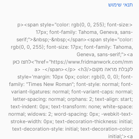
תנאי שימוש
<p><span style="color: rgb(0, 0, 255); font-size:
17px; font-family: Tahoma, Geneva, sans-
serif;">&nbsp;-&nbsp;</span><span style="color:
rgb(0, 0, 255); font-size: 17px; font-family: Tahoma,
Geneva, sans-serif;"><a
href="https://www.fridmanwork.com/mm">לחצו כאן
לקבלת מראה מקום</a> -</span></p> <h3
style='margin: 10px 0px; color: rgb(0, 0, 0); font-
family: "Times New Roman"; font-style: normal; font-
variant-ligatures: normal; font-variant-caps: normal;
letter-spacing: normal; orphans: 2; text-align: start;
text-indent: 0px; text-transform: none; white-space:
normal; widows: 2; word-spacing: 0px; -webkit-text-
stroke-width: 0px; text-decoration-thickness: initial;
text-decoration-style: initial; text-decoration-color:
initial;'><a