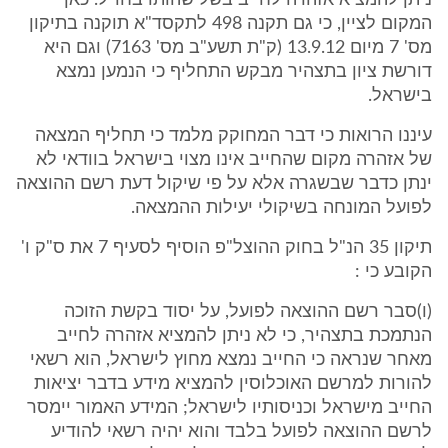
ניתן להמציא אזהרה לחייב בשל שהותו בחו"ל. כאן
המקום לציין, כי גם תקנה 498 לתקסד"א תוקנה בתיקון
מס' 7 מיום 13.9.12 (ק"ת תשע"ב מס' 7163) וגם היא
דורשת ציון בתצהיר מבקש התחליף כי הנמען נמצא
בישראל.
עיננו הרואות כי דבר המחוקק מלמד כי תחליף המצאה
של אזהרה מקום שהחייב אינו מצוי בישראל בוודאי לא
ינתן כדבר שבשגרה אלא על פי שיקול דעת רשם ההוצאה
לפועל המונחה בשיקולי יעילות ההמצאה.
תיקון 35 הנ"ל בחוק ההוצל"פ הוסיף לסעיף 7 את ס"ק ו'
הקובע כי :
(ו)סבר רשם ההוצאה לפועל, על יסוד בקשת הזוכה
הנתמכת בתצהיר, כי לא ניתן להמציא אזהרה לחייב
מאחר שנראה כי החייב נמצא מחוץ לישראל, הוא רשאי
להורות למרשם האוכלוסין להמציא מידע בדבר יציאות
החייב מישראל וכניסותיו לישראל; המידע האמור יימסר
לרשם ההוצאה לפועל בלבד והוא יהיה רשאי להודיע