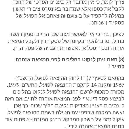
צריך לומר, כי אין מדובר רק בעניינו הפרטי של הזוכה
לקבל את כספו אלא שמדובר באינטרס ציבורי ראשון
במעלה להקפיד על ביצועם והוצאתם אל הפועל של
פסקי דין שניתנו.
לפיכך, ברי כי אין לאפשר מצב שבו החייב יטמון ראשו
בחול, יסרב להכיר בקיומו של פסק הדין ולקבל המצאת
אזהרה ובכך יסכל את אפשרות הגבייה של פסק הדין.
(3) האם ניתן לנקוט בהליכים לפני המצאת אזהרה
לחייב ?
בהתאם לסעיף 7( ה) לחוק ההוצאה לפועל, התשכ"ז-
1967 ותקנה 14 לתקנות ההוצאה לפועל, התש"ם-1979,
מסורה סמכות לרשם ההוצאה לפועל לנקוט בהליכים
לביצוע פסק דין, אף לפני המצאת אזהרה לחייב, אם ראה
כי נסיבות העניין מצדיקות נקיטת הליך שכזה. כך אכן
נעשה במקרה שבפניי עת הטילה רשמת ההוצאה לפועל
עיקול זמני על חשבון המבקש בבנק המזרחי- טפחות עוד
בטרם המצאת אזהרה לידיו .