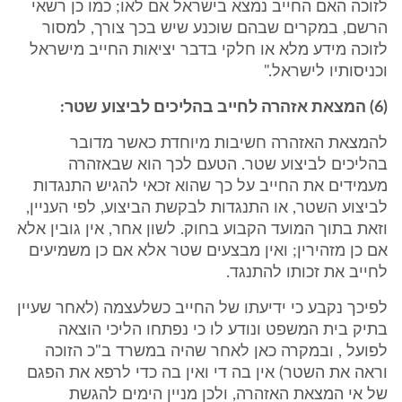
לזוכה האם החייב נמצא בישראל אם לאו; כמו כן רשאי
הרשם, במקרים שבהם שוכנע שיש בכך צורך, למסור
לזוכה מידע מלא או חלקי בדבר יציאות החייב מישראל
וכניסותיו לישראל."
(6) המצאת אזהרה לחייב בהליכים לביצוע שטר:
להמצאת האזהרה חשיבות מיוחדת כאשר מדובר
בהליכים לביצוע שטר. הטעם לכך הוא שבאזהרה
מעמידים את החייב על כך שהוא זכאי להגיש התנגדות
לביצוע השטר, או התנגדות לבקשת הביצוע, לפי העניין,
וזאת בתוך המועד הקבוע בחוק. לשון אחר, אין גובין אלא
אם כן מזהירין; ואין מבצעים שטר אלא אם כן משמיעים
לחייב את זכותו להתנגד.
לפיכך נקבע כי ידיעתו של החייב כשלעצמה (לאחר שעיין
בתיק בית המשפט ונודע לו כי נפתחו הליכי הוצאה
לפועל , ובמקרה כאן לאחר שהיה במשרד ב"כ הזוכה
וראה את השטר) אין בה די ואין בה כדי לרפא את הפגם
של אי המצאת האזהרה, ולכן מניין הימים להגשת