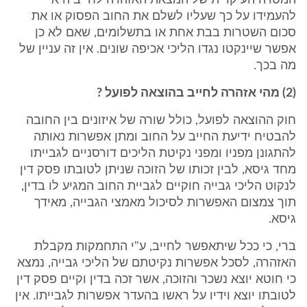
המטרה העיקרית של המצאת האזהרה לחייב היא
להעמידו על כך שעליו לשלם את החוב הפסוק או את
סכום השטרות בבת אחת או בתשלומים, שאם לא כן
אפשר שיינקטו נגדו הליכי אכיפה שונים. אין זה עניין של
מה בכך.
(2) מהי אזהרה לחייב בהוצאה לפועל ?
חוק ההוצאה לפועל, כולל שורה של איזונים בין החובה
להבטיח ידיעת החייב על החוב ומתן אפשרות נאותה
להתגונן מפניו ומפני נקיטת הליכים דורסניים לגבייתו
מחד גיסא, לבין זכותו של הזוכה שניתן לטובתו פסק דין
לנקוט הליכי גבייה חוקיים לגביית החוב המגיע לו בדין,
תוך צמצום האפשרות לסיכול מאמצי הגבייה, מאידך
גיסא.
ברי, כי ככל שיתאפשר לחייב, ע"י התחמקות מקבלת
האזהרה, לסכל אפשרות נקיטתם של הליכי גבייה, נמצא
כי חוטא יוצא נשכר והזוכה, אשר זכה בדין וקיים פסק דין
לטובתו יוצא וידיו על ראשו בהעדר אפשרות לגבייתו. אין