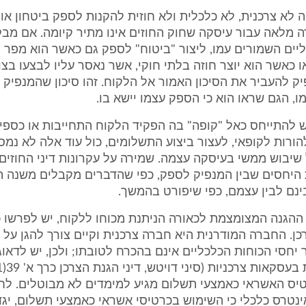
ה לא צרכנית, לא כלכלית ולא חוזית להקנות לספק ביטחון אוט
 מלאה עבור עיסקה שחוק החוזים אינו מתיר קיומה. אם מב
ים השמורים עמו, ליצור "ביטוח" לספק גם כאשר הוא מפר 
ו כאשר הוא יוצר חוזה בלתי חוקי, אשר נאסר עליו לבצעו בצו 
 להעביר את הסיכון האמור אל הלקוח. זהו סיכון שהמנפיק יכ
, הגם שראו הוא כי הספק עצמו יישא בו.
ש להתייחס כאל "קופה" בה הפקיד הלקוח התחייבות או כספי
להורות לקופאי, לעצור ביצוע התשלומים, כול עוד אלה לא נמ
יבוש ממשי בעיסקה עצמה. שמירה על עקרונות דיני החוזים 
היחסים שבין המנפיק לספק, כפי שהדברים מקבלים משנה ת
נם לבין עצמם, כפי שיפורט בהמשך.
ההגנה המצומצמת לכאורה הניתנת מכוחו ללקוח, יש לפרשו 
רכן. החברה המודרנית היא חברה צרכנית וקיים צורך להגן על ה
יחסי הכוחות הכלכליים אינם בהכרח לטובתו; ולכן, יש לדאוג
יס האשראי כאמצעי תשלום מגיע למימדים לא מבוטלים. לח
נטרס כלכלי כי השימוש בכרטיסי אשראי כאמצעי תשלום, יגד