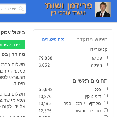
ביטול עסקת
חיפוש מתקדם
נקה פילטרים
יצירת קשר ✉
קטגוריה
מה הדין בסו
פסיקה
79,888
חקיקה
6,852
תשלום בכרטי
כמנפיקת הכרט
האשראי לספק
תחומים ראשיים
היסוד.
כללי
55,642
תשלום בכרטיס
דיני נזיקין
13,370
אלא מי שהעמ
מקרקעין / תכנון ובניה
13,195
על ידי לקוח 
סדרי דין וראיות
12,375