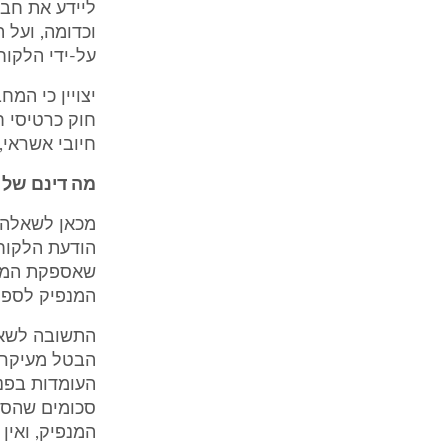
ליידע את חב
וכדומה, ועל 
על-ידי הלקוח, זאת על-פי ה- 75
יצויין כי המ
חיובי אשראי, 
מה דינם של 
מכאן לשאלה 
הודעת הלקוח
שאספקת המוצר
המנפיק לספק
התשובה לשאל
הבטל מעיקרו,
העומדות בפנ
סכומים שהספק
המנפיק, ואין