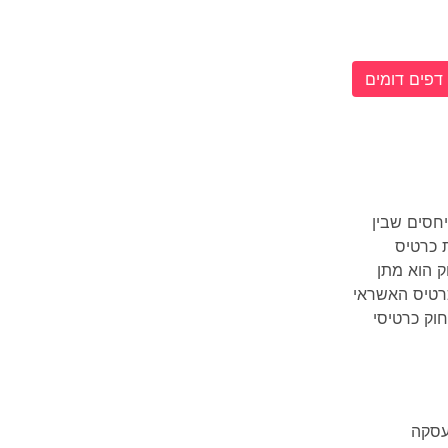
דפים דומים
וא חוק הדן ביחסים שבין
 כרטיס
ק הוא מתן
רטיס האשראי
 צודק הנתבע, אולם בסע' 8, 9, ו- 10 לחוק כרטיסי
עסקה