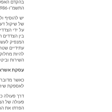
התשמ"ו-1986).
יש להוסיף ול
על ידי הצדד
בין הצדדים ה
המנפיק לעשו
עתידיים שטרם
להיות מחלוקת
השירות וביטל
עסקת אשראי 
כאשר מדובר 
לאספקת שירות
דרך פעולה כז
פעולה של המח
הפרתו את החוז