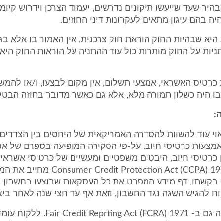
בהיר שעד שייעשו תיקונים נדרשים, יעמוד הצרכן וידרוש קיו
יה בהם עיגון מתאים לעקרונות דיני החוזים.
היא שבהיות החוק הוראת חוק צרכנית, אין האמור בו אלא בג
יות על החוק מותרות כול עוד ההתניה על הוראות החוק היא
כרטיס האשראי, אמצעי תשלום, אין מקום לבצעו, ו/או להמשי
ו היה כשלון תמורה מלא, אלא גם כאשר מדובר בחוזה הבטל 
:
וי עוד להשוות להסדרה האמריקאית של היחסים בין הצדדים
צעות כרטיסי חיוב. על-פי הסקירה המופיעה בספרם של אפ
(1997) ה- dit Protection Act (CCPA) 1974
י בקשתו, דף מידע המפרט את כל העסקאות שבוצעו בחשבון 
 להגיש השגה נגד החשבון, וזאת אף עד חצי שנה לאחר ביצו
חובה זו קבועה גם ב- Reprting Act (FCRA) 1971