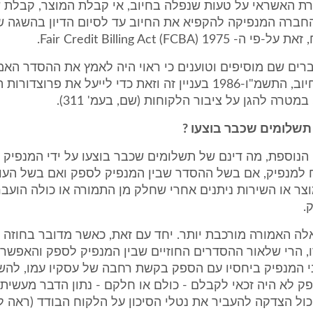
רת האשראי על טעות שנפלה בחיוב, אי קבלת המוצר, קבלת ש
החברה המנפיקה להקפיא את החיוב עד לסיום הדיון בהשגה 
Fair Credit Billing Act (FCBA) 19.
חברים שם מוסיפים וטוענים כי ראוי היה לאמץ את ההסדר האמ
חוק כרטיסי חיוב, התשמ"ו-1986 בעניין זה וזאת כדי לייעל את פרוצ
במטרה להגן על ציבור הלקוחות (שם, בעמ' 311).
תשלומים שכבר בוצעו ?
הנוספת, מה דינם של תשלומים שכבר בוצעו על ידי המנפיק
 למנפיק, אם בשל ההסדר שבין המנפיק לספק ואם בשל העו
 או השירות ניתנים אחרי שחלק מן התמורה או כולה הועברה
.
ה האמורה מורכבת יותר. יחד עם זאת, כאשר מדובר בחוזה ב
 הרי שלאור ההסדרים החוזיים שבין המנפיק לספק והאפשרו
י המנפיק ביחסיו עם הספק בקשת רחבה של עסקיו עמו, להשי
 לא היה זכאי לקבלם - כולם או חלקם - נתון הדבר מעשית י
 כול הצדקה להעביר את נטלי הסיכון על הלקוח הבודד (ראה ל