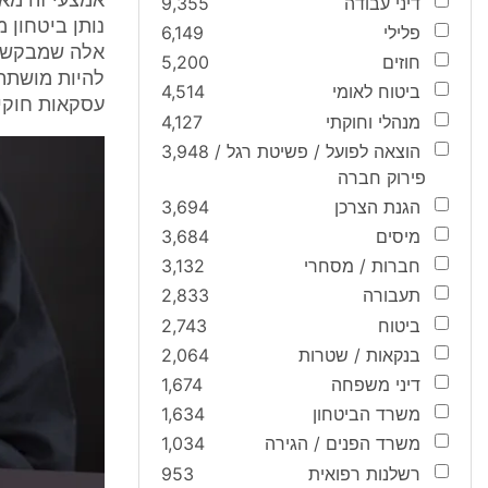
אמצעי זה מאפ
דיני עבודה
9,355
נותן ביטחון 
פלילי
6,149
אלה שמבקש כ
חוזים
5,200
להיות מושתתות
ביטוח לאומי
4,514
עסקאות חוקיו
מנהלי וחוקתי
4,127
הוצאה לפועל / פשיטת רגל /
3,948
פירוק חברה
הגנת הצרכן
3,694
מיסים
3,684
חברות / מסחרי
3,132
תעבורה
2,833
ביטוח
2,743
בנקאות / שטרות
2,064
דיני משפחה
1,674
משרד הביטחון
1,634
משרד הפנים / הגירה
1,034
רשלנות רפואית
953