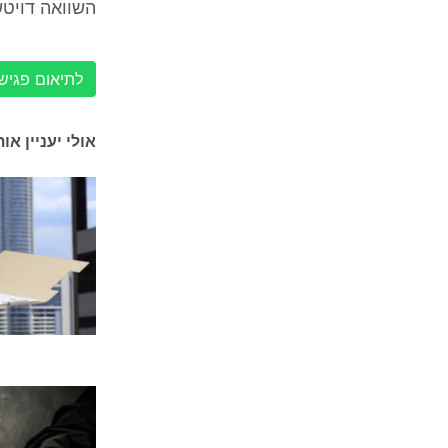
השוואה דויטש/מ
לתיאום פגישה עם 
אולי יעניין או