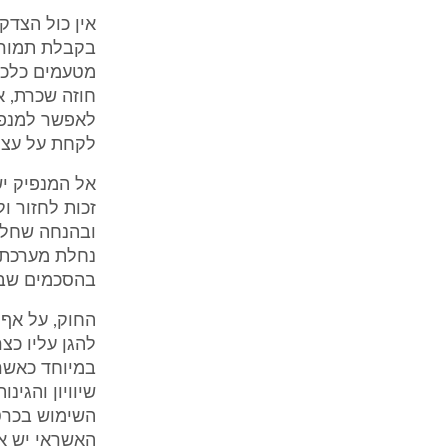
אין כול הצדק
בקבלת תמורה
מטעמים כלכלי
חוזה שכרת, א
לאפשר למנפיק
לקחת על עצמו
אל המנפיק י
זכות לחזור ו
ובהנחה שחל ש
נחלת מערכת 
בהסכמים שבי
החוק, על אף 
להגן עליו כצ
במיוחד כאשר 
השימוש בכרט
האשראי יש אי