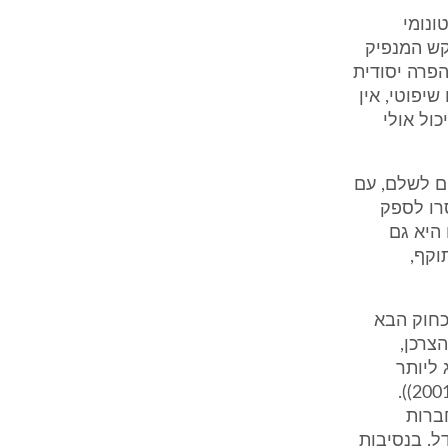
ונומי
קש המנפיק
הפרה יסודית
שיפוטי, אין
ול אולי
ם לשלם, עם
סרו לספק
היא גם
וקף,
כחוק הבא
צרכן,
 ליותר
שיוויון והגינות בעסקאות צרכניות (סיני דויטש, דיני הגנת הצרכן כרך א' 39(2001)).
ברות
ל. בנסיבות