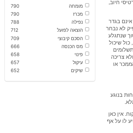
ה עסקה (סעיף 10(א) לחוק כרטיסי חיוב,
מומחה
790
מכרז
790
אינם בגדר
נפילה
788
 שיפוטי (ראה דויטש/מאמר, שם 157). המנפיק לא נבחר
הוצאה לפועל
712
וך שנתגלע
הסכם קיבוצי
709
כול שיכול
מס הכנסה
666
תשלומים
פינוי
658
לא צריכה
עיקול
657
ממכר או
שיקים
652
ות בנוגע
לא.
. אין כאן
ע לו על אף