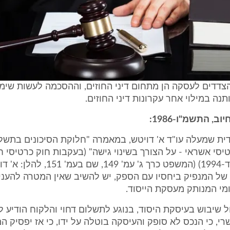
צדדים לעסקה הן מתחום דיני החוזים, וההסכמה לעשות שימ
תנה במילוי אחר עקרונות דיני החוזים.
ב, התשמ"ו-1986:
ית שמעלה עו"ד א' דויטש, במאמרה "חלוקת הסיכונים בתשל
סי אשראי - על הצורך בשינוי גישה" (בעקבות חוק כרטיסי חיו
מס' 2), תשנ"ד-1994) (המשפט כרך ג' עמ' 9
 של המנפיק ביחסיו עם הספק, יש להשיב שאין המטרה להענ
ומי המנותק מעסקת הייסוד.
ל שיבוש בעיסקת היסוד, בנוגע לתשלום דחוי והלקוח הודיע ל
, כי הנכס לא סופק והעיסקה בוטלה על ידו, כי אז יפסיק ה