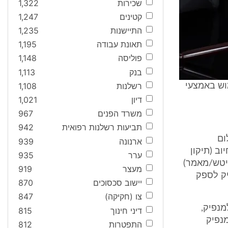
שכירות
1,322
קטינים
1,247
התיישנות
1,235
תאונת עבודה
1,195
פוליסה
1,148
בנק
1,113
רשלנות
1,108
וש באמצעי
דיון
1,021
משרד הפנים
967
תביעות רשלנות רפואית
942
ום
ארנונה
939
ב (תיקון
ערר
935
14, שם בעמ' 151, להלן: א' דויטש/מאמר)
מעצר
919
יק לספק
יישוב סכסוכים
870
צו (חקיקה)
847
מנפיק,
דיני חינוך
815
מנפיק
התפטרות
812