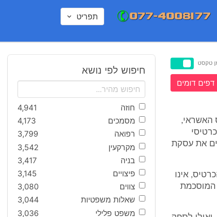
תפריט
ן טקסט
חיפוש לפי נושא
דפים דומים
חוזה
4,941
מסמכים
4,173
 האשראי,
כרטיסי
רפואה
3,799
ים את עסקת
מקרקעין
3,542
בניה
3,417
פיצויים
3,145
רטיס, אינו
צווים
3,080
 המוסכמת
שאלות משפטיות
3,044
משפט פלילי
3,036