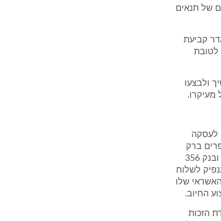
מם של תנאים
דר קביעת
 לטובת
ך ולבצעו
מעיקרו.
 לעסקה
רים ברק
ועמיר פרידמן כרטיסי חיוב, היבטים משפטיים ומעשיים של כרטיסי אשראי ובנק 356
Consumer Cre מחייב את המנפיק לשלוח
האשראי שלו
ע החיוב.
Fair Credit . ללקוח עומדת הזכות