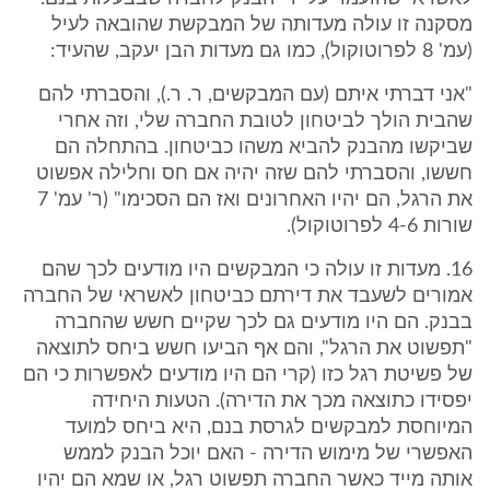
מסקנה זו עולה מעדותה של המבקשת שהובאה לעיל
(עמ' 8 לפרוטוקול), כמו גם מעדות הבן יעקב, שהעיד:
"אני דברתי איתם (עם המבקשים, ר. ר.), והסברתי להם
שהבית הולך לביטחון לטובת החברה שלי, וזה אחרי
שביקשו מהבנק להביא משהו כביטחון. בהתחלה הם
חששו, והסברתי להם שזה יהיה אם חס וחלילה אפשוט
את הרגל, הם יהיו האחרונים ואז הם הסכימו" (ר' עמ' 7
שורות 4-6 לפרוטוקול).
16. מעדות זו עולה כי המבקשים היו מודעים לכך שהם
אמורים לשעבד את דירתם כביטחון לאשראי של החברה
בבנק. הם היו מודעים גם לכך שקיים חשש שהחברה
"תפשוט את הרגל", והם אף הביעו חשש ביחס לתוצאה
של פשיטת רגל כזו (קרי הם היו מודעים לאפשרות כי הם
יפסידו כתוצאה מכך את הדירה). הטעות היחידה
המיוחסת למבקשים לגרסת בנם, היא ביחס למועד
האפשרי של מימוש הדירה - האם יוכל הבנק לממש
אותה מייד כאשר החברה תפשוט רגל, או שמא הם יהיו