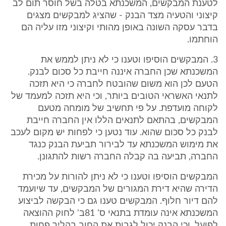
לטענת המבקשים, המשכנתא בטלה בשל חוסר תום לב
קיצוני והטעיה מצד הבנק - שהציג למבקשים מצגים
בדבר עסקה השונה באופן מהותי וקיצוני מזו עליה הם
הוחתמו.
3. המבקשים הוסיפו וטענו כי לא ניתן לממש את
המשכנתא שכן החברה איננה חייבת כל סכום לבנק.
הטעם לכן הוא משום שהובטח לחברה כי היא תזכה
לתנאי האשראי הטובים ביותר, וכי היא תזכה למעמד של
לקוחה מועדפת. על פי תחשיב של מומחה מטעם
המבקשים, בהתאם לתנאים הללו אין החברה חייבת
לבנק כל סכום שהוא. עוד נטען כי לפחות יש מקום לעכב
את מימוש המשכנתא עד לבירור תביעת הבנק כנגד
החברה, תביעה בה קבלה החברה רשות להתגונן.
המבקשים הוסיפו וטענו כי לא ניתן להורות על מכירת
הדירה שהיא דירת המגורים של המבקשים, עד שיועמד
להם דיור חלוף. המבקשים טענו גם כי הבקשה לביצוע
המשכנתא אינה עומדת בתנאי ס' 81ב' לחוק ההוצאה
לפועל, וכי הבנק יכול לגבות את החוב בהליך פחות