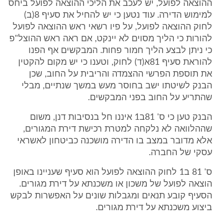
ההוצאה לפועל, יש לעכב את הליכי ההוצאה לפועל ביחס
למימוש הדירה. עוד נטען כי יש להחיל את סעיף 8(ב)
לחוק ההוצאה לפועל, על פיו רשאי ראש ההוצאה לפועל
להורות כי הליך מסוים לא יינקט, אם ראה ראש ההוצל"פ
כי ניתן לבצע הליך חמור פחות. המבקשים אף הפנו
להוראת סעיף 81א(ד) לחוק, וטענו כי יש מקום להקטין
את תוספת הפרשי ההצמדה והריבית על החוב, שכן
הבנק לשיטתו ישב בחוסר מעש במשך שנתיים, מבלי
שהתריע על החוב בפני המבקשים.
הבנק טען כי ס' 81ב1 איננו חל בנסיבות דנן, משום
שההלוואה לא נלקחה למטרת רכישת דירת המגורים,
אלא מדובר במצב בו הדירה מושכנה כביטחון לאשראי
עסקי של החברה.
ס' 81 ב1 לחוק ההוצאה לפועל הוא סעיף שעניינו באופן
הוצאה לפועל של משכון או משכנתא על דירת מגורים.
הסעיף קובע תנאים ומגבלות שונים על האפשרות לבקש
ביצוע משכנתא על דירת מגורים.