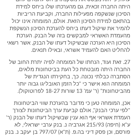
היתה החברה זכאית, גם מהערכתו שלו ביחס למידת
הסיכון שנשקפה מפעילות החברה, וקביעת הריביות
בהתאם למידת הסיכון הזאת. אולם, המומחה אינו יכול
להמיר את שיקול דעתו ביחס להערכת הסיכון הנשקפת
מהעמדת האשראי למבקשים בזה של הבנק. הערכת
הסיכון היא הערכה שבשיקול דעתו של הבנק, אשר רשאי
להחליט האם להעמיד אשראי, ובאילו תנאים.
27. זאת ועוד, הנחתו של המומחה לפיה יתרת החוב של
החברה היתה מובטחת כל העת בביטחונות מלאים,
הסתברה כבלתי נכונה. כך, בחקירתו הנגדית של
המומחה הוא אישר כי "כל הזמן האובליגו גבוה יותר
מהביטחונות" (ר' עמ' 13 שורות 18-27 לפרוטוקול).
אכן, המומחה טען כי מדובר בהערכת שווי הביטחונות
"לפי ערכי הבנק", אולם קביעת ערך הביטחונות לצורך
העמדת אשראי אף הוא ענין שבשיקול דעתו של הבנק (ר'
ע"א (חיפה) 215/93 אגרביה נ. בנק ערבי ישראלי, לא
פורסם, וכן פסק דיני בה.פ. (ת"א) 797/07 בן יעקב נ. בנק