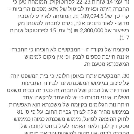
(ר' עמ' 14 שורות 22-23 לפרוטוקול). המומחה טען כי
החברה היתה זכאית לביטול של 50% מסכום הריביות -
קרי סך של 189,094.5 ₪. המומחה לא ידע להסביר
מדוע - לאור נתונים אלה, נגרם לחברה לטענתו נזק
בשיעור של 2,300,000 ₪ (ר' עמ' 15 לפרוטוקול שורות
1-7).
סיכומה של נקודה זו - המבקשים לא הוכיחו כי החברה
איננה חייבת כספים לבנק, וכי אין מקום למימוש
המשכנתא מטעם זה.
30. המבקשים עתרו באופן חלופי, כי בית המשפט יורה
על עיכוב במימוש המשכנתא עד לבירור התביעות
ההדדיות של הבנק ושל החברה זה כנגד זה בבית משפט
השלום. אינני סבורה כי יש להיעתר לבקשה. אחד
היתרונות הגלומים בקיומה של משכנתא הוא האפשרות
במימוש מהיר שלה לצורך גביית החוב. על פי ס' 81
לחוק ההוצאה לפועל, מימוש משכנתא כמוהו כמימוש
פסק דין. לכן, ולאור האמור לעיל ביחס לחובה של
החברה לבנק, אין מקום להשהות עוד את מימוש