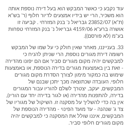
עוד נקבע כי כאשר המבקש הוא בעל דירה נוספת אותה
הוא משכיר, הרי יש בידיו אמצעים לדיור חלוף (ר' בש"א
(ת"א) 23852/07 גבריאל נ' בנק המזרחי . קביעה זו
אושרה ברע"א 4159/06 גבריאל נ' בנק המזרחי טפחות
בע"מ (לא פורסם)).
33. בענייננו, מאחר שאין חולק כי על שמו של המבקש
רשומה דירת מגורים נוספת, הרי שניתן להניח כי
למבקשים יהיה מקום מגורים סביר אם הם יפונו מהדירה
- זאת בין באמצעות מגורים בדירה הנוספת, או באמצעות
שימוש בה כמקור מימון לצורך הסדרת מקום מגורים
חלופי. העובדה שכתוצאה מכך יתכן שבנם של
המבקשים, יעקב, יצטרך לשלם להוריו עבור המגורים
בדירה, להתפנות מהדירה (או לגור בדירה יחד עם הוריו),
אין בה כדי להשליך על מסקנה זו. השיקול של מגוריו של
צד ג' שנהנה - עד מועד הפינוי - מהדירה הנוספת של
המבקשים, איננו שולל את המסקנה כי למבקשים יהיה
מקום מגורים חלופי סביר.