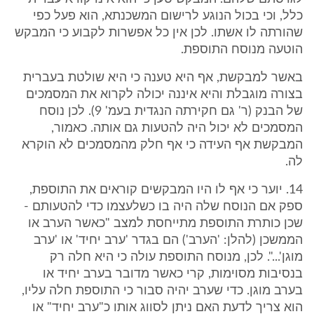
כלל, וכי בכול הנוגע לרישום המשכנתא, הוא פעל כפי
שהורתה לו אשתו. לכן אין כל אפשרות לקבוע כי המבקש
הוטעה מנוסח התוספת.
באשר למבקשת, אף היא טענה כי היא שולטת בעברית
בצורה מוגבלת והיא איננה יכולה לקרוא את המסמכים
של הבנק (ר' גם חקירתה הנגדית בעמ' 9). לכן נוסח
המסמכים לא יכול היה להטעות גם אותה. כאמור,
המבקשת אף העידה כי אף חלק מהמסמכים לא הוקרא
לה.
14. יוער כי אף לו היו המבקשים קוראים את התוספת,
ספק אם הנוסח שלה היה בו כשלעצמו כדי להטעותם -
שכן כותרת התוספת מתייחסת למצב "כאשר הערב או
הממשכן (להלן: 'הערב') הם בגדר 'ערב יחיד' או 'ערב
מוגן'...". לכן, מנוסח התוספת עולה כי היא חלה רק
בנסיבות מסוימות, קרי כאשר מדובר בערב יחיד או
בערב מוגן. כדי שערב יהיה סבור כי התוספת חלה עליו,
הוא צריך לדעת האם ניתן לסווג אותו כ"ערב יחיד" או