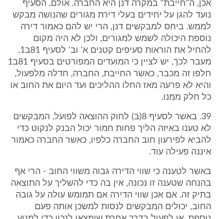
אכן, ה"חייבת" במקרה דנן היא החברה. אולם, הסעיף
נועד להגן על יחידים בעלי דירת מגורים שהנושה מבקש
לממש. ביחס למבקשים דנן, הרי יש להם כאמור דירה
נוספת היכולה לשמש למגורים, ולכן לא היה מקום
להחיל את הוראות סעיפים קטנים א' וב' לסעיף 81ב1.
מעבר לכך, יש לציין כי המועדים המפורטים בסעיף 81ב1
חלפו זה מכבר, כאשר החייבת, החברה, חדלה מלפעול,
והיא לא פרעה מאז החלו ההליכים ועד היום את החוב או
כל חלק ממנו.
39. באשר לסעיף 8(ב) לחוק ההוצאה לפועל, המבקשים
לא טענו באיזה הליך פחות חמור יכול הבנק לנקוט כדי
להביא לפירעון חוב החברה כלפיו, כאשר החברה כאמור
איננה פעילה עוד.
באשר לטענה כי שווי הדירה גבוה משווי החוב - הרי אף
בהנחה שטענה זו נכונה, אין בה כדי להשליך על התוצאה
בתיק זה. אם אכן שווי הדירה אם תמומש עולה על גובה
החוב, יכולים המבקשים לנסות למשכן אותה פעם
נוספת, או לפעול בדרך אחרת שימצאו לנכון כדי למנוע