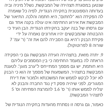
שנטען במסגרת תצהירה של המבקשת, נשלל מיניה וביה
בעדותה הספונטנית בחקירה הנגדית, לפיה כל שאמרה
לה הפקידה הוא "לחתום", היא חתמה והלכה. התיאור של
המבקשת את אירוע החתימה אינו עולה בקנה אחד גם
עם גרסתו של בנה יעקב בחקירתו הנגדית. הבן העיד כי
ההבטחה שהמבקשים יהיו אחרונים נאמרה על ידי
פקידת הבנק ו"היא גם הסבירה להם את זה" (ר' עמ' 7
שורוה 8 לפרוטוקול).
9. יתרה מזאת, בתצהירה העידה המבקשת גם כי הפקידה
הראתה לה במעמד החתימה כי בין המסמכים עליהם
היא חותמת, יש גם מסמך המתייחס ל"ערב מוגן". לטענת
המבקשת בתצהיר, המשמעות של מסמך זה הוא כי הבנק
לא יוכל לבקש לממש את המשכנתא ולמכור את דירת
המגורים, לפני שיהיה פסק דין נגד החברה והבנק לא
יצליח לממש אותו (ר' ס' 1.6 להמרצת הפתיחה וס' 5
לתצהיר המבקשת).
כאמור, גם גרסה זו נסתרת מהעדות בחקירה הנגדית של