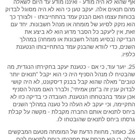
אף שהוא לא היה מודע - ואיננו מודע עד היום לשאלה
מהם תנאים אלה. יעקב טען כי הוא לא היה מסוגל לבדוק
בכוחות עצמו האם הבנק עמד בהתחייבותו - ולצורך כך
הוא נזקק לסיוע של מומחה או מנהל חשבונות. יחד עם
זאת, אין ליעקב כל הסבר מדוע הוא לא ביצע את
הבדיקה (בסיוע מנהל חשבונות או מומחה) במהלך
השנים, כדי לוודא שהבנק עמד בהתחייבותו הנטענת
כלפיו.
25. יוער עוד, כי אם - כטענת יעקב בחקירתו הנגדית, מה
שהבטיח לו מנהל הסניף היה כי הוא יקבל "תנאים יותר
טובים" מאלה שהוא קבל בבנק דיסקונט, לא היה קושי
לבדוק ענין זה ב"זמן אמיתי", ולברר האם מנהל הסניף
אכן עומד בהבטחתו הנטענת. העובדה כי בדיקה כזו לא
התקיימה, וכי יעקב לא העלה כל טענה במהלך השנים
ביחס לתנאים אותם החברה מקבלת - מקשה על קבלת
גרסתו ביחס לתנאים שהובטחו לו.
26. כאמור, מחוות הדעת של המומחה מטעם המבקשים
עולה, כי הוא מבסס את מסקנתו ביחס לתנאים להם