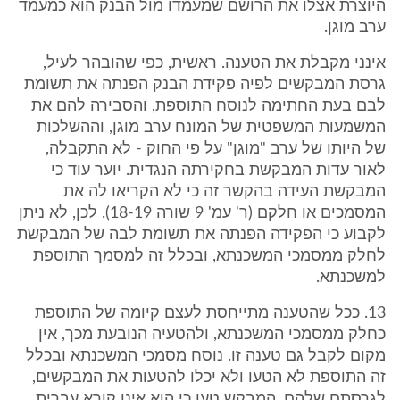
היוצרת אצלו את הרושם שמעמדו מול הבנק הוא כמעמד
ערב מוגן.
אינני מקבלת את הטענה. ראשית, כפי שהובהר לעיל,
גרסת המבקשים לפיה פקידת הבנק הפנתה את תשומת
לבם בעת החתימה לנוסח התוספת, והסבירה להם את
המשמעות המשפטית של המונח ערב מוגן, וההשלכות
של היותו של ערב "מוגן" על פי החוק - לא התקבלה,
לאור עדות המבקשת בחקירתה הנגדית. יוער עוד כי
המבקשת העידה בהקשר זה כי לא הקריאו לה את
המסמכים או חלקם (ר' עמ' 9 שורה 18-19). לכן, לא ניתן
לקבוע כי הפקידה הפנתה את תשומת לבה של המבקשת
לחלק ממסמכי המשכנתא, ובכלל זה למסמך התוספת
למשכנתא.
13. ככל שהטענה מתייחסת לעצם קיומה של התוספת
כחלק ממסמכי המשכנתא, ולהטעיה הנובעת מכך, אין
מקום לקבל גם טענה זו. נוסח מסמכי המשכנתא ובכלל
זה התוספת לא הטעו ולא יכלו להטעות את המבקשים,
לגרסתם שלהם. המבקש טען כי הוא אינו קורא עברית