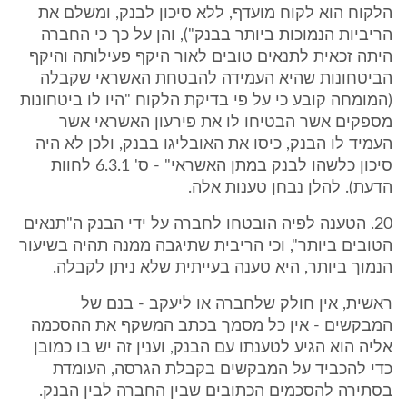
הלקוח הוא לקוח מועדף, ללא סיכון לבנק, ומשלם את
הריביות הנמוכות ביותר בבנק"), והן על כך כי החברה
היתה זכאית לתנאים טובים לאור היקף פעילותה והיקף
הביטחונות שהיא העמידה להבטחת האשראי שקבלה
(המומחה קובע כי על פי בדיקת הלקוח "היו לו ביטחונות
מספקים אשר הבטיחו לו את פירעון האשראי אשר
העמיד לו הבנק, כיסו את האובליגו בבנק, ולכן לא היה
סיכון כלשהו לבנק במתן האשראי" - ס' 6.3.1 לחוות
הדעת). להלן נבחן טענות אלה.
20. הטענה לפיה הובטחו לחברה על ידי הבנק ה"תנאים
הטובים ביותר", וכי הריבית שתיגבה ממנה תהיה בשיעור
הנמוך ביותר, היא טענה בעייתית שלא ניתן לקבלה.
ראשית, אין חולק שלחברה או ליעקב - בנם של
המבקשים - אין כל מסמך בכתב המשקף את ההסכמה
אליה הוא הגיע לטענתו עם הבנק, וענין זה יש בו כמובן
כדי להכביד על המבקשים בקבלת הגרסה, העומדת
בסתירה להסכמים הכתובים שבין החברה לבין הבנק.