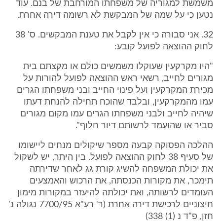
משמשת למגוריה של משפחתו המורחבת של בנם. עוד
נטען כי על שמה של המבקשת לא רשומה דירה אחרת.
32. אני סבורה כי אין לקבל את טענת המבקשים. ס' 38
לחוק ההוצאה לפועל קובע:
"היו מקרקעין שעוקלו משמשים כולם או מקצתם בית
מגורים לחייב, רשאי ראש ההוצאה לפועל להורות על
מכירת המקרקעין ועל פינוי החייב ובני משפחתו הגרים
עמו מהמקרקעין, ובלבד שהוכח תחילה להנחת דעתו
שיהיה לחייב ולבני משפחתו הגרים עמו מקום מגורים
סביר או שהועמד לרשותם דיור חלוף".
ההלכה הפסוקה קבעה מספר שיקולים מנחים ליישומו
של סעיף 38 לחוק ההוצאה לפועל. בין היתר, יש לשקול
את יכולת המשפחה להשיג קורת גג לאחר שדירתה
תימכר, את מקורות הכנסתה, את הרכוש והאמצעים
העומדים לרשותה, ואת יכולתה להיעזר במקורות מימון
חיצוניים לרכישת דירה אחרת (ר' רע"א 7700/95 נגולה נ'
חזן, פ"ד נ (1) 338)