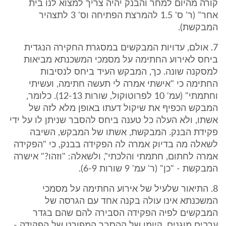
קורה מהיום למחר והבנק יהיה צריך למצוא לנו בית
אחר" (ר' ס' 1.5 להמרצת הפתיחה וס' 3 לתצהיר
המבקשת).
7. אולם, עדויות המבקשים במסגרת החקירה הנגדית
ביחס לאירוע החתימה על מסמכי המשכנתא מביאות
למסקנה שונה. כך, המבקש העיד ביחס לנסיבות
החתימה כי "אישתי אמרה לי תעשה חתימה, ועשיתי
וחתמתי" (עמ' 10 לפרוטוקול, שורות 12-13). כלומר,
המבקש הכפיף את שיקול דעתו באופן מלא לזה של
אשתו, ולא העלה כל טענה ביחס להסבר שניתן לו על ידי
פקידת הבנק. המבקשת, אשתו של המבקש, השיבה
לשאלה מה בדיוק אמרה לה הפקידה בבנק, כי "הפקידה
אמרה לחתום, חתמתי והלכתי", ולשאלה: "וזהו?" אישרה
המבקשת - "כן" (ר' עמ' 9 שורות 6-9).
8. התיאור שלעיל של אירוע החתימה על מסמכי
המשכנתא אינו עולה בקנה אחד עם הגרסה של
המבקשים לפיה הפקידה הסבירה להם שהם בגדר
ערבים מוגנים. קיומו של ההסבר המפורט של הפקידה -