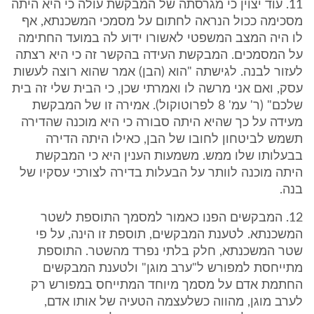
11. עוד יצוין כי מגרסתה של המבקשת עולה כי היא היתה
מסכימה ככול הנראה לחתום על מסמכי המשכנתא, אף
לו היה המצב המשפטי לאשורו ידוע לה במועד החתימה
על המסמכים. המבקשת העידה בהקשר זה כי היא רצתה
לעזור לבנה. לגישתה "הוא (הבן) אמר שהוא רוצה לעשות
עסק, ואם אני מרשה לו ואמרתי שכן, כי הבית שלי זה בית
שלכם" (ר' עמ' 8 לפרוטוקול). אמירה זו של המבקשת
מעידה על כך שהיא היתה סבורה כי היא מוכנה שהדירה
תשמש לביטחון לחובו של הבן, כאילו היתה הדירה
בבעלותו שלו ממש. משמעות הענין היא כי המבקשת
היתה מוכנה לוותר על הבעלות בדירה לצורכי עסקיו של
בנה.
12. המבקשים הפנו כאמור למסמך התוספת לשטר
המשכנתא. לטענת המבקשים, תוספת זו הינה, על פי
שטר המשכנתא, חלק בלתי נפרד מהשטר. התוספת
מתייחסת למפורש ל"ערב מוגן" ולטענת המבקשים
החתמת אדם על מסמך מיוחד המתייחס במפורש רק
לערב מוגן, מהווה כשלעצמה הטעיה של אותו אדם,