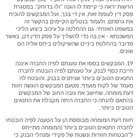
הרשות יראה כי קיימת לו הגנה "ולו בדוחק". במסגרת
פסק דין לעומת זאת, אין די בכך, ועל המבקשים להוכיח
את גרסתם, ולעמוד בנטלים הקיימים בהקשר זה
במשפט האזרחי. גם ההחלטה על עיכוב ביצוע הליכי
המשכנתא - אין בה כדי להשליך על פסק הדין דנן, באשר
מדובר בהחלטת ביניים שהשיקולים ביחס אליה הם
שונים.
19. המבקשים בססו את טענתם לפיה החברה איננה
חייבת כסף לבנק, על טענתם לפיה הובטחו לחברה
התנאים הטובים ביותר שניתנים בבנק, והובטח לה
מעמד של לקוח מועדף. מטעם המבקשים הוגשה חוות
דעת מומחה, שחישב את גובה החוב של המבקשים
בהתאם להנחה כי החברה היתה מקבלת את התנאים
הטובים ביותר.
חוות דעת המומחה מבוססת הן על הטענה לפיה הובטחו
לחברה התנאים הטובים ביותר (המומחה מתייחס
ל"הבטחות חוזרות ונשנות של פקידי ומנהלי הבנק, כי