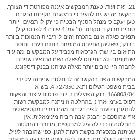
21. זאת ועוד, טענת המבקשים איננה מפורטת די הצורך.
בהקשר זה יש גם להעיר כי במסגרת חקירתו הנגדית,
טען יעקב כי מנהל הסניף הבטיח כי יתן לו תנאים "יותר
טובים מבנק דיסקונט" (ר' עמ' 4 שורה 4 לפרוטוקול).
תנאים כאלה אינם בהכרח זהים ל"ריביות הנמוכות ביותר
בבנק", שאליהן התייחס המומחה בחוות דעתו. וחוסר
התיאום בין שתי הגרסאות מכביד על המבקשים, מה עוד
שהמומחה לא התייחס לשאלה האם התנאים שניתנו
לחברה היו טובים יותר מאלה שניתנו בבנק דיסקונט.
המבקשים הפנו בהקשר זה להחלטה שניתנה על ידי
בבית משפט השלום (ת.א. 27350/-4, בש"א
166803/04, בנק הפועלים נ. יובי פרסום עיצוב והפקות
דפוס בע"מ ואח' ). בהחלטה זו ניתנה למבקשת רשות
להתגונן בטענה לפיה נגבתה מהם ריבית מקסימאלית
אף שהוסכם כי הבנק יגבה ריבית מינימאלית. אין
בהחלטה זו כדי להועיל למבקשים. מדובר בהחלטה
שניתנה במסגרת בקשת רשות להגן. כפי שהובהר לעיל,
החלטה בשלב מתן רשות להגן, שונה מהכרעה במסגרת