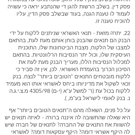
פסק דין. בשלב הרשות להגן די שהנתבע יראה כי עשויה
לעמוד לו טענת הגנה, בעוד שבשלב פסק הדין, עליו
להוכיח טענה זו.
22. יתרה מזאת - תנאי האשראי שניתנים ללקוח על ידי
הבנק הם תנאים שהבנק בוחן אותם מעת לעת, בהתאם
למצבו של הלקוח, מצבת הביטחונות שלו, התוכנית
העיסקית שלו, וכול יתר הנסיבות הרלוונטיות. בהתאם
למכלול הנסיבות הללו, מעריך הבנק מעת לעת את
הסיכון הכרוך בהעמדת האשראי. לכן, אין זה סביר כי
ללקוח מובטחים התנאים "הטובים ביותר" לנצח. בנק
זכאי לשקול את מדיניותו ביחס לאשראי אותו הוא מעמיד
ללקוח בכול עת (ר' למשל ע"א (י-ם) 4305/98 מ.צ.י.ג.ה
נ. בנק לאומי לישראל בע"מ, ).
על כל פנים, השאלה מהם ה"תנאים הטובים ביותר" אף
היא שאלה שהתשובה לה איננה ברורה - לאיזה תנאים יש
להשוות את התנאים של החברה? לתנאים של חברה שיש
לה היקף אשראי דומה? היקף עסקאות דומה? לאשראי