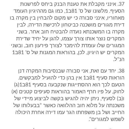
37. אינני מקבלת את טענת הבנק ביחס לפרשנות
הסעיף. מלשונו של ס' 81ב1, כמו גם מההיגיון העומד
מאחוריו, אינני סבורה כי יש מקום להבחין בין מקרה בו
דירת מגורים מושכנה כביטחון לרכישת הדירה, לבין
מקרה בו המשכנתא נועדה להבטיח חוב אחר. בשני
המקרים נוצר אותו צורך עצמו, להגן על יחיד שדירת
המגורים שלו עומדת להימכר לצורך פירעון חוב, ובשני
המקרים יש היגיון, לכן, בהוראות המגנות של ס' 81ב1
הנ"ל.
38. יחד עם זאת, אני סבורה שבנסיבות המקרה דנן
הוראות סעיף 81ב1 אין בהן כדי להועיל למבקשים.
הטעם לכך הוא ההסתייגות שנקבעה בסעיף 81ב1(ג)
לחוק, על פיו חרף האמור בהוראות סעיפים קטנים (א)
ו(ב) לסעיף, ניתן יהיה להגיש בקשה לביצוע מיידי של
משכנתה על מלוא חוב ההלוואה כאשר "בבעלותו של
החייב ושל בן משפחתו הגר עמו דירה אחרת היכולה
לשמש למגורים".