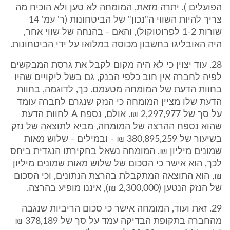
הפועלים ). יתרה מזאת, המומחה לא טען ולא הוכיח מה
צריך להיות השווי ה"נכון" של הביטחונות (ר' עמ' 14
שורות 1-2 לפרוטוקול), והאם - בהנחה של שווי אחר,
היה האובליגו בחשבון מכוסה במלואו על ידי הביטחונות.
28. עוד יצוין כי לא היה מקום לקבל את גרסת המבקשים
לפיה לחברה אין חוב כלפי הבנק, גם בשל ליקויים שהיו
בחוות הדעת של המומחה מטעמם. כך, לדוגמה, בחוות
הדעת שלו מציין המומחה כי הנזק שנגרם לחברה עומד
על סך של 2,297,977 ₪. אולם, נספח A לחוות הדעת
שהוא נספח ההרצה של המומחה, מביא לתוצאה של נזק
בשיעור של 380,895,259 ₪ - ובמילים - שלוש מאות
שמונים מיליון ₪. המומחה נשאל בחקירתו הנגדית ביחס
לכך, הוא אישר כי הסכום של שלוש מאות שמונים מיליון
₪, הוא התוצאה המתקבלת בהרצת הנתונים, וכי הסכום
של הנזק הנטען (2,300,000 ₪), איננו מופיע בהרצה.
29. זאת ועוד, המומחה אישר כי סכום הריביות שנגבה
מהחברה בתקופת הבדיקה עמד על סך של 378,189 ₪