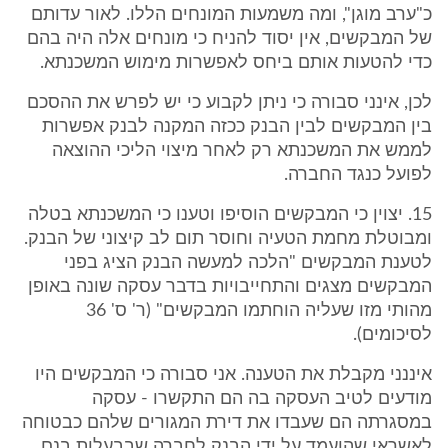
כ"ערב מוגן", ומה משמעות המונחים הללו. לאור עדותם
של המבקשים, אין יסוד להניח כי מונחים אלה היה בהם
כדי להטעות אותם ביחס לאפשרות מימוש המשכנתא.
לכן, אינני סבורה כי ניתן לקבוע כי יש לפרש את ההסכם
בין המבקשים לבין הבנק ככזה המקנה לבנק אפשרות
לממש את המשכנתא רק לאחר מיצוי הליכי ההוצאה
לפועל כנגד החברה.
15. יצוין כי המבקשים הוסיפו וטענו כי המשכנתא בטלה
ומבוטלת מחמת הטעיה וחוסר תום לב קיצוני של הבנק.
לטענת המבקשים "הלכה למעשה הבנק הציג בפני
המבקשים מצגים והתחייבויות בדבר עסקה שונה באופן
מהותי מזו שעליה הוחתמו המבקשים" (ר' ס' 36
לסיכומים).
איננני מקבלת את הטענה. אני סבורה כי המבקשים היו
מודעים לטיב העסקה בה הם התקשרו - עסקה
במסגרתה הם שעבדו את דירת המגורים שלהם כבטוחה
לאשראי שהועמד על ידי הבנק לחברה שבבעלות בנם.