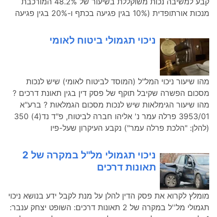
קבע למשיבה נכות משוקללת בשיעור של 48.2% המורכבת
מנכות אורתופדית (10% בגין פגיעה בכתף ו-20% בגין פגיעה
ניכוי תגמולי ביטוח לאומי
מהו שיעור ניכוי המל"ל (המוסד לביטוח לאומי) שיש לנכות
מסכום הפשרה שקיבל תוקף של פסק דין בגין תאונת דרכים ?
מהו שיעור הגימלאות שיש לנכות מסכום הגמלאות ? ברע"א
3953/01 פרלה עמר נ' אליהו חברה לביטוח, פ"ד נד(4) 350
(להלן: "הלכת פרלה עמר") נקבע העיקרון שעל-פיו
ניכוי תגמולי מל''ל במקרה של 2
תאונות דרכים
מומלץ לקרוא את פסק הדין להלן על מנת לקבל ידע בנושא ניכוי
תגמולי מל''ל במקרה של 2 תאונות דרכים: השופט יצחק ענבר: