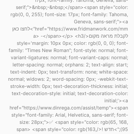
17px; font-family: Tahoma, Geneva, sans-
serif;">&nbsp;-&nbsp;</span><span style="color:
rgb(0, 0, 255); font-size: 17px; font-family: Tahoma,
Geneva, sans-serif;"><a
href="https://www.fridmanwork.com/mm">לחצו כאן
לקבלת מראה מקום</a> -</span></p> <h3
style='margin: 10px 0px; color: rgb(0, 0, 0); font-
family: "Times New Roman"; font-style: normal; font-
variant-ligatures: normal; font-variant-caps: normal;
letter-spacing: normal; orphans: 2; text-align: start;
text-indent: 0px; text-transform: none; white-space:
normal; widows: 2; word-spacing: 0px; -webkit-text-
stroke-width: 0px; text-decoration-thickness: initial;
text-decoration-style: initial; text-decoration-color:
initial;'><a
href="https://www.dinrega.com/assist/temp"><span
style="font-family: Arial, Helvetica, sans-serif; font-
size: 28px;">✅ <span style="color: rgb(65, 168,
95);">חדש !</span> <span style="color: rgb(163,