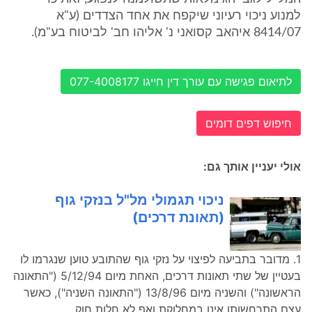
למנוע ניכוי רעיוני שיקפח את אחד הצדדים (ע"א
8414/07 איהאב קסואני נ' אליהו חב' לביטוח בע"מ).
לתיאום פגישה עם עורך דין חייגו 077-4008177
חיפוש דפים דומים
אולי יעניין אותך גם:
ניכוי תגמולי מל"ל בנזקי גוף
(תאונת דרכים)
1. מדובר בתביעה לפיצוי על נזקי גוף שהתובע טוען שנגרמו לו
בעטיין של שתי תאונות דרכים, האחת מיום 5/12/94 ("התאונה
הראשונה") והשניה מיום 13/8/96 ("התאונה השניה"), כאשר
עצם התרחשותן אינו במחלוקת ואף לא חלות חוק