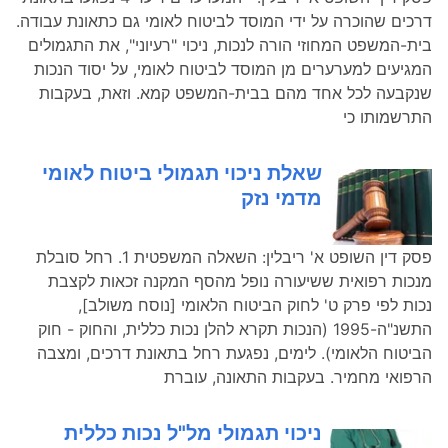
דרכים שהוכרה על ידי המוסד לביטוח לאומי גם כתאונת עבודה.
בית-המשפט המחוזי הורה לנכות, ניכוי "רעיוני", את התגמולים
המגיעים למערערים מן המוסד לביטוח לאומי, על יסוד הנכות
שנקבעה לכל אחד מהם בבית-המשפט קמא. וזאת, בעקבות
התרשמותו כי
שאלת ניכוי תגמולי ביטוח לאומי
מדמי נזק
פסק דין השופט א' ריבלין: השאלה המשפטית 1. רחל סובלת
מנכות רפואית ששיעורה נופל מהסף המקנה זכאות לקצבת
נכות לפי פרק ט' לחוק הביטוח הלאומי [נוסח משולב],
התשנ"ה-1995 (הנכות תקרא להלן נכות כללית, והחוק - חוק
הביטוח הלאומי). לימים, נפגעת רחל בתאונת דרכים, ומצבה
הרפואי מחמיר. בעקבות התאונה, עוברת
ניכוי תגמולי מל"ל נכות כללית