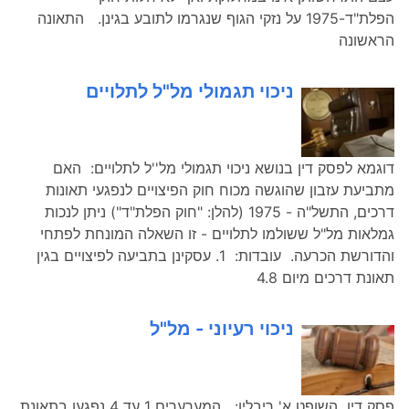
הפלת"ד-1975 על נזקי הגוף שנגרמו לתובע בגינן. התאונה
הראשונה
ניכוי תגמולי מל"ל לתלויים
דוגמא לפסק דין בנושא ניכוי תגמולי מל''ל לתלויים: האם
מתביעת עזבון שהוגשה מכוח חוק הפיצויים לנפגעי תאונות
דרכים, התשל"ה - 1975 (להלן: "חוק הפלת"ד") ניתן לנכות
גמלאות מל"ל ששולמו לתלויים - זו השאלה המונחת לפתחי
והדורשת הכרעה. עובדות: 1. עסקינן בתביעה לפיצויים בגין
תאונת דרכים מיום 4.8
ניכוי רעיוני - מל"ל
פסק דין השופט א' ריבלין: המערערים 1 עד 4 נפגעו בתאונת