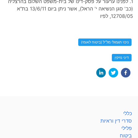
1. לפנינו ערעור על פסק-דינו של בית-משפט השלום בהרצליה
(כב' סגן הנשיאה י' הראל), אשר ניתן ביום 13/6/11 בת"א
12708/05, לפיו
ניכוי תגמולי מל"ל (ביטוח לאומי)
דיני נזיקין
כללי
סדרי דין וראיות
פלילי
ביטוח