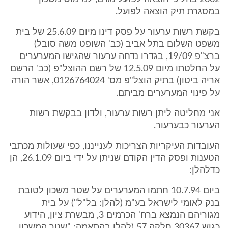
במסגרת תיק הוצאה לפועל.
בקשת רשות ערעור על פסק דינו מיום 25.6.09 של בית
משפט השלום בתל אביב (כב' השופט משה סובל)
ברצ"פ 19/09, בגדרו נדחה ערעור שהגישו המערערים
על החלטתו מיום 12.5.09 של רשם ההוצל"פ (כב' הרשם
אריה ביטון) בתיק הוצל"פ מס' 0126764024, אשר הורה
על פינוי המערערים מביתם.
אני מחליטה ליתן רשות ערעור, ולדון בבקשת רשות
הערעור כבערעור.
העובדות העיקריות הצריכות לענייננו, כפי שעולות מכתבי
הטענות ופסק הדין הקודם שניתן על ידי ביום 26.1.09, הן
כדלהלן:
ביום 10.7.94 חתמו המערערים על שטר משכון לטובת
בנק לאומי לישראל בע"מ (להלן: בל"ל") על בית
מגוריהם הנמצא ברח' הכרמים 3, מבשרת ציון, הידוע
כגוש 30367 חלקה 57 (להלן בהתאמה: "שטר המשכון