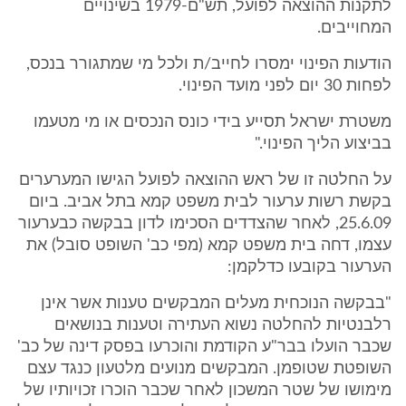
לתקנות ההוצאה לפועל, תש"ם-1979 בשינויים
המחוייבים.
הודעות הפינוי ימסרו לחייב/ת ולכל מי שמתגורר בנכס,
לפחות 30 יום לפני מועד הפינוי.
משטרת ישראל תסייע בידי כונס הנכסים או מי מטעמו
בביצוע הליך הפינוי."
על החלטה זו של ראש ההוצאה לפועל הגישו המערערים
בקשת רשות ערעור לבית משפט קמא בתל אביב. ביום
25.6.09, לאחר שהצדדים הסכימו לדון בבקשה כבערעור
עצמו, דחה בית משפט קמא (מפי כב' השופט סובל) את
הערעור בקובעו כדלקמן:
"בבקשה הנוכחית מעלים המבקשים טענות אשר אינן
רלבנטיות להחלטה נשוא העתירה וטענות בנושאים
שכבר הועלו בבר"ע הקודמת והוכרעו בפסק דינה של כב'
השופטת שטופמן. המבקשים מנועים מלטעון כנגד עצם
מימושו של שטר המשכון לאחר שכבר הוכרו זכויותיו של