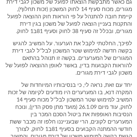
גם כאשר מתבקשת הוצאתו לפועל של משכון לגבי דירת
מגורים, מכוח סעיף 14 לחוק המשכון (זכות תחלוף),
קיימת חובה להתנהל על פי הוראות חוק ההוצאה לפועל
והתקנות בעניין הוצאה לפועל של משכון בגין דירת
מגורים, ובכלל זה סעיף 38 לחוק וסעיף 81ב1 לחוק.
לפיכך, החלטתי לקבל את הערעור. על המשיב להגיש
בקשה חדשה למימוש שטר המשכון לבל"ל לגבי דירת
המגורים של המערערים. בקשה זו תנוהל בהתאם
להוראות הקבועות בדין, באשר לאופן ההוצאה לפועל של
משכון לגבי דירת מגורים.
יחד עם זאת, נראה לי, כי בנסיבותיו המיוחדות של
המקרה דנא, בו המערערים היו מודעים לקיומה של זכות
המשיב למימוש שטר המשכון לבל"ל מכוח סעיף 14
לחוק, עוד מיום 26.1.09 (מועד מתן פסק הדין), ונוכח
הנסיבות האופפות את ביטול הסכם המכר בין
המערערים לקונים, הרי שבענייננו חלפו זה מכבר ששת
חודשי ההמתנה הקבועים בסעיף 81ב1 לחוק, לצורך
הגשת בקשה למימוש משכון של דירת מגורים, והמשיב