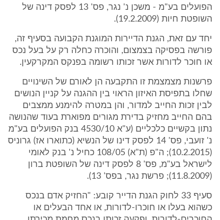
הפועלים בע"מ - משכן נ' נגר, פס' 13 לפסק דינה של
השופטת חיות (19.2.2009).
יחד עם זאת, הגנת הדיירות המוגנת הקבועה בסעיף זה,
פורשה בפסיקה בצמצום, והוכרה כחלה רק על בעל נכס
או חוכר לדורות אשר זכותו רשומה בפנקס המקרקעין.
פרשנות מצמצמת זו התקבעה הן לאורם של השינויים
שחלו בתפיסת האיזון הראוי בין ההגנה על קניין הנושים
לבין זכות החייב למדור, והן במטרה להימנע ממצבים
בהם החייב מחזיק בדירת מגורים מפוארת בעוד שהנושה
נתון בקשיים כלכליים (ע"א 4530/10 בנק הפועלים בע"מ
נ' זועבי, פס' 14 לפסק דינו של הנשיא (כתוארו אז) גרוניס
(10.2.2015); ה"פ (ת"א) 108/05 כחיל נ' בנק לאומי
לישראל בע"מ, פס' 8 לפסק דינה של השופטת ברון
(11.8.2009); פרשת נגר, בפס' 13).
סעיף 33 לחוק הגנת הדייר קובע: "החזיק אדם בנכס
כשהוא בעלו או חוכרו-לדורות, או אחד הבעלים או
החוכרים-לדורות, ופקעה זכותו בנכס מחמת מכירתו