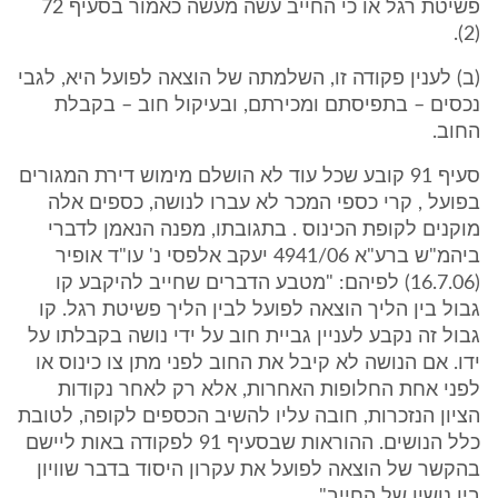
פשיטת רגל או כי החייב עשה מעשה כאמור בסעיף 72
(2).
(ב) לענין פקודה זו, השלמתה של הוצאה לפועל היא, לגבי
נכסים – בתפיסתם ומכירתם, ובעיקול חוב – בקבלת
החוב.
סעיף 91 קובע שכל עוד לא הושלם מימוש דירת המגורים
בפועל , קרי כספי המכר לא עברו לנושה, כספים אלה
מוקנים לקופת הכינוס . בתגובתו, מפנה הנאמן לדברי
ביהמ"ש ברע"א 4941/06 יעקב אלפסי נ' עו"ד אופיר
(16.7.06) לפיהם: "מטבע הדברים שחייב להיקבע קו
גבול בין הליך הוצאה לפועל לבין הליך פשיטת רגל. קו
גבול זה נקבע לעניין גביית חוב על ידי נושה בקבלתו על
ידו. אם הנושה לא קיבל את החוב לפני מתן צו כינוס או
לפני אחת החלופות האחרות, אלא רק לאחר נקודות
הציון הנזכרות, חובה עליו להשיב הכספים לקופה, לטובת
כלל הנושים. ההוראות שבסעיף 91 לפקודה באות ליישם
בהקשר של הוצאה לפועל את עקרון היסוד בדבר שוויון
בין נושיו של החייב".