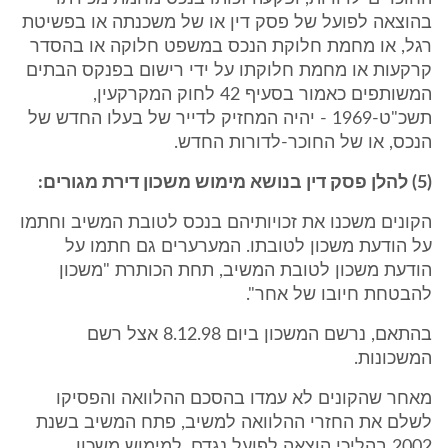
בהוצאה לפועל של פסק דין או של משכנתה או בפשיטת
רגל, או מחמת חלוקת הנכס במשפט חלוקה או בהסדר
קרקעות או מחמת חלוקתו על ידי רישום בפנקס הבתים
המשותפים כאמור בסעיף 42 לחוק המקרקעין,
תשכ"ט-1969 - יהיה המחזיק לדייר של בעלו החדש של
הנכס, או של החוכר-לדורות החדש.
(5) להלן פסק דין בנושא מימוש משכון דירת מגורים:
הקונים משכנו את זכויותיהם בנכס לטובת המשיב וחתמו
על הודעת משכון לטובתו. המערערים גם חתמו על
הודעת משכון לטובת המשיב, תחת הכותרת "משכון
להבטחת חיובו של אחר".
בהתאם, נרשם המשכון ביום 8.12.98 אצל רשם
המשכונות.
מאחר שהקונים לא עמדו בהסכם ההלוואה והפסיקו
לשלם את החזרי ההלוואה למשיב, פתח המשיב בשנת
2002 בהליכי הוצאה לפועל נגדם, למימוש משכון