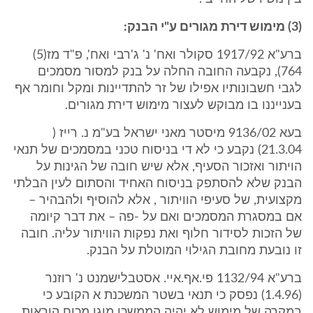
(3) מימוש דירת מגורים ע"י הבנק:
ברע"א 1917/92 סקולר ואח' נ' ג'רבי ואח', פ"ד מז(5)
764), נקבעה החובה החלה על בנק למסור מסמכים
לגבי חשבונותיו אפילו של זר להתדיינות ומקל וחומר אף
בענייננו בו מבוקש לעצור מימוש דירת מגורים.
בעא 9136/02 מיסטר מאני ישראל בע"מ נ. רייז (
21.3.04) נקבע כי לא די בניסוח טכני במסמכים של תנאי
הויתור ואזכור הסעיף, אלא שיש חובה של הגינות על
הבנק שלא להסתפק בניסוח האחיד והסתום לעין הבלתי
מקצועית, של סעיפי הוויתור , אלא להוסיף ולהבהיר –
אם במסגרת המסמכים ואם על -פה – את דבר קיומה
של הזכות לסידור חלוף ואת נפקות הוויתור עליה. חובה
זו נובעת מחובת הגילוי המוטלת על הבנק.
ברע"א 1132/94 פי.אף.איי. אסטבלישמנט נ' רוזנר
(1.4.96) נפסק כי תנאי בשטר המשכנת א הקובע כי
במקרה של מימוש לא יהיה הממשכן מוגן מכוח הוראות