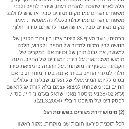
אלא לאחר שהוכח, להנחת דעתו, שיהיה לחייב ולבני
משפחתו הגרים עמו מקום מגורים סביר או שיש לו ולבני
משפחתו הגרים עמו יכולת כלכלית המאפשרת מימון
מקום מגורים סביר, או שהועמד לרשותם סידור חלוף.
בבסיסו, נועד סעיף 38 ליצור איזון בין זכות הקניין של
הנושה לבין הזכות למדור של החייב, ולקבוע, הלכה
למעשה, את גבולותיהן של זכויות אלו במקרים של
מימוש משכנתאות על דירת המגורים של החייב. הגנה
הקבועה בסעיף זה מושתתת על ההכרה כי מציאת סידור
חלוף למגורי החייב בביתו איננה בגדר מותרות, כי אם
בסיס לקיומו המינימאלי של האדם, שבלעדיו, עלולים
החייב ובני משפחתו למצוא עצמם בלא קורת גג לראשם
(ע"א 9136/02 מיסטר מאני ישראל בע"מ נ' רייז, פס' 7
לפסק דינו של השופט ריבלין (21.3.2004)).
(2) מימוש דירת מגורים בפשיטת רגל:
לכל תוכנית פירעון חובות שני מוקרות. מקור ראשון