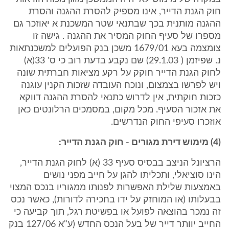
חוק הגנת הדייר, אינו מספיק להסרת ההגנה והסרת
ההגנה מותנית בכך שבתנאי שטר המשכנת א יאוזכר גם
מספרו של סעיף החוק המסיר את ההגנה . גישה זו
צומצמה בעא 1679/01 משכן בנק הפועלים למשכנתאות
נ. שפיזמן ( 29.1.03) שם נקבע בדעת רוב כי ס' 33(א)
לחוק הגנת הדייר חוקק על רקע מציאות חברתית שונה
ויש לפרשו בצמצום, ונוכח העובדה שזכות הקנין עוגנה
כזכות חוקתית, אין לדרוש כתנאי להסרת ההגנה דווקא
את אזכור הסעיף. מכל מקום, במסמכים הרלונטים כאן
אוזכרו סעיפי החוק הנדרשים.
(4) מימוש דירת מגורים - חוק הגנת הדייר:
הרציונל הניצב בבסיס סעיף 33 (א) לחוק הגנת הדייר,
הינו סוציאלי, ותכליתו להגן על חייב מפני נושים
באמצעות שלילת האפשרות לפנותו ממגוריו בנכס המצוי
בבעלותו (או המוחזק על ידו בחכירה לדורות), כאשר נכס
זה נמכר בהוצאה לפועל או בפשיטת רגל, תוך קביעה כי
החייב יוותר דייר של בעל הנכס החדש (ע"א 127/06 בנק