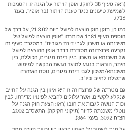
(ראה סעיף 38 לחוק), אופן הויתור על הגנה זו, והסמכות
לשמיעת טיעונים כנגד טענת הויתור (בר אופיר, בעמ'
716).
כמו כן, תוקן חוק הוצאה לפועל ביום 21.3.02, על דרך של
הוספת סעיף 81ב1 שכותרתו "אופן הוצאה לפועל של
משכנתה או משכון לגבי דירת מגורים". במסגרת סעיף זה
נקבעה פרוצדורה מסודרת בדבר אופן ההוצאה לפועל
של משכנתא או משכון בגין דירת מגורים, הכוללת, בין
היתר, הוראות בנוגע למועד הגשת הבקשה למימוש
משכנתא/משכון לגבי דירת מגורים, נוסח האזהרה
שתשלח לחייב וכיו"ב.
גם מטרתה של פרוצדורה זו היא איזון בין הגנה על החייב
שנקלע לקשיים, אשר עלולים להביא לפינויו מדירתו, לבין
זכות הנושה לגבות את חובו (ראו: הצעת חוק הגנה על
נוטלי משכנתה לדיור (תיקוני חקיקה), התשס"ב 2002,
הצ"ח 3092, בעמ' 364).
על מנת לשמור על האיזון הראוי בין זכויות הזוכה מחד