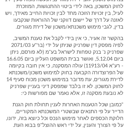
לחוק המשכון, באה לידי ביטוי ההתנגשות, המוזכרת
לעיל, בין זכויות הזוכה מחד לבין זכויות החייב מאידך, ויש
לאזנה על דרך של יישום דווקני של ההוראות שנקבעו
בדין, לגבי מימוש משכנתא/משכון של דירת מגורים.
בהקשר זה אעיר, כי אין בידי לקבל את טענת המשיב,
לפיה מפסק דין שפרניק שניתן על ידי (בר"ע 2071/03
שפרניק נ' בנק טפחות לישראל בע"מ (לא פורסם, ניתן
ביום 5.12.04, ואושר בבית המשפט העליון ביום 16.6.05
- רע"א 11913/04) עולה המסקנה, כי אין חובה בקיומה
של הפרוצדורה הקבועה בחוק למימוש משכון/משכנתא
לדירת מגורים, עת מדובר במימוש משכון מכוח סעיף 14
לחוק המשכון. לא זו בלבד שמפסק דיני בעניין שפרניק
לא נובעת מסקנה זו, אלא נאמר שם מפורשות כי:
"כמובן שכל הטענות האחרות לענין תחולת חוק הגנת
הדייר על פי התנאים שבשטרי המשכנתא המקוריים,
חלוקת הכספים לאחר מימוש הנכס וכל כיוצא בזה, ידונו,
על פי הצורך והענין, על ידי ראש ההוצל"פ בבוא העת.