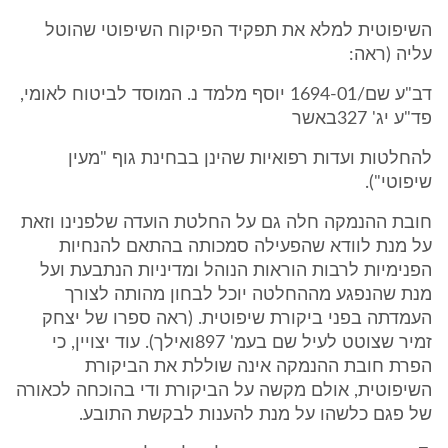
השיפוטית למלא את תפקיד הפיקוח השיפוטי שהוטל
עליה (ראה:
דב"ע שם/1694-01 יוסף מלמד נ. המוסד לביטוח לאומי,
פד"ע יג' 327באשר
להחלטות ועדות רפואיות שהינן בבחינת גוף "מעין
שיפוטי").
חובת ההנמקה חלה גם על החלטת הועדה שלפנינו וזאת
על מנת לוודא שהפעילה סמכותה בהתאם להנחיות
הפנימיות לרבות הוראות הנוהל ומדיניות הנתבעת ועל
מנת שהנפגע מההחלטה יוכל לבחון מהותה לצורך
העמדתה בפני ביקורת שיפוטית. (ראה ספרו של יצחק
זמיר שצוטט לעיל שם בעמ' 897ואילך). עוד יצויין, כי
הפרת חובת ההנמקה אינה שוללת את הביקורת
השיפוטית, אולם מקשה על הביקורת ודי בהוכחה לכאורה
של פגם כלשהו על מנת להענות לבקשת התובע.