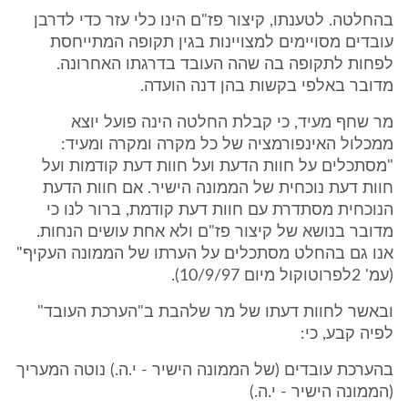
בהחלטה. לטענתו, קיצור פז"ם הינו כלי עזר כדי לדרבן
עובדים מסויימים למצויינות בגין תקופה המתייחסת
לפחות לתקופה בה שהה העובד בדרגתו האחרונה.
מדובר באלפי בקשות בהן דנה הועדה.
מר שחף מעיד, כי קבלת החלטה הינה פועל יוצא
ממכלול האינפורמציה של כל מקרה ומקרה ומעיד:
"מסתכלים על חוות הדעת ועל חוות דעת קודמות ועל
חוות דעת נוכחית של הממונה הישיר. אם חוות הדעת
הנוכחית מסתדרת עם חוות דעת קודמת, ברור לנו כי
מדובר בנושא של קיצור פז"ם ולא אחת עושים הנחות.
אנו גם בהחלט מסתכלים על הערתו של הממונה העקיף"
(עמ' 2לפרוטוקול מיום 10/9/97).
ובאשר לחוות דעתו של מר שלהבת ב"הערכת העובד"
לפיה קבע, כי:
בהערכת עובדים (של הממונה הישיר - י.ה.) נוטה המעריך
(הממונה הישיר - י.ה.)