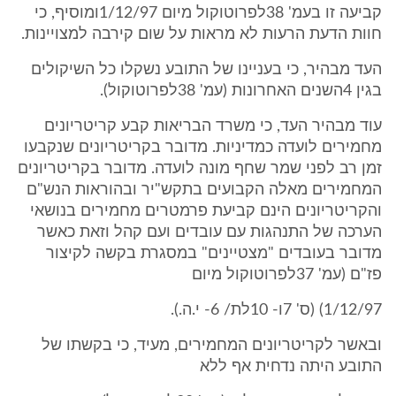
קביעה זו בעמ' 38לפרוטוקול מיום 1/12/97ומוסיף, כי
חוות הדעת הרעות לא מראות על שום קירבה למצויינות.
העד מבהיר, כי בעניינו של התובע נשקלו כל השיקולים
בגין 4השנים האחרונות (עמ' 38לפרוטוקול).
עוד מבהיר העד, כי משרד הבריאות קבע קריטריונים
מחמירים לועדה כמדיניות. מדובר בקריטריונים שנקבעו
זמן רב לפני שמר שחף מונה לועדה. מדובר בקריטריונים
המחמירים מאלה הקבועים בתקש"יר ובהוראות הנש"ם
והקריטריונים הינם קביעת פרמטרים מחמירים בנושאי
הערכה של התנהגות עם עובדים ועם קהל וזאת כאשר
מדובר בעובדים "מצטיינים" במסגרת בקשה לקיצור
פז"ם (עמ' 37לפרוטוקול מיום
1/12/97) (ס' 7ו- 10לת/ 6- י.ה.).
ובאשר לקריטריונים המחמירים, מעיד, כי בקשתו של
התובע היתה נדחית אף ללא