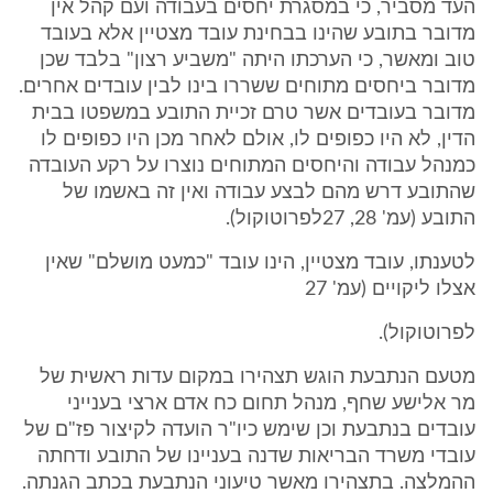
העד מסביר, כי במסגרת יחסים בעבודה ועם קהל אין
מדובר בתובע שהינו בבחינת עובד מצטיין אלא בעובד
טוב ומאשר, כי הערכתו היתה "משביע רצון" בלבד שכן
מדובר ביחסים מתוחים ששררו בינו לבין עובדים אחרים.
מדובר בעובדים אשר טרם זכיית התובע במשפטו בבית
הדין, לא היו כפופים לו, אולם לאחר מכן היו כפופים לו
כמנהל עבודה והיחסים המתוחים נוצרו על רקע העובדה
שהתובע דרש מהם לבצע עבודה ואין זה באשמו של
התובע (עמ' 28, 27לפרוטוקול).
לטענתו, עובד מצטיין, הינו עובד "כמעט מושלם" שאין
אצלו ליקויים (עמ' 27
לפרוטוקול).
מטעם הנתבעת הוגש תצהירו במקום עדות ראשית של
מר אלישע שחף, מנהל תחום כח אדם ארצי בענייני
עובדים בנתבעת וכן שימש כיו"ר הועדה לקיצור פז"ם של
עובדי משרד הבריאות שדנה בעניינו של התובע ודחתה
ההמלצה. בתצהירו מאשר טיעוני הנתבעת בכתב הגנתה.