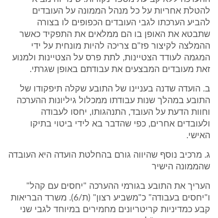
להטלת אחריות על כל מנהל הממונה על העובדים
להביע הערכתו לגבי העובדים הכפופים לו בצורה
שתבטא את האופן בו הם ממלאים את התפקיד כאשר
ההמלצה לקיצור פז"ם צריכה להיות מונחית על ידי
המגמה לעודד הצטיינות, לתת פרס על הצטיינות ולמנוע
זאת מעובדים המבצעים את עבודתם באופן שגרתי.
ב. הועדה שדנה בעניינו של התובע שקלה תיפקודו של
התובע במהלך שנות עבודתו ממכלול גיליונות ההערכה
וחוות הדעת על העובד, התנהגותו, יחסו לעבודה
ולעובדים אחרים, כפי שהדבר בא לידי ביטוי בתיקו
האישי.
ג. מרכיב נוסף שהיווה גורם בהחלטת הועדה היא העובדה
שהממונה הישיר
העריך את התובע בגורמי ההערכה "יחסים עם קהל"
ו"יחסים בעבודה" כ"משביע רצון" (ת/6). משרד הבריאות
קבע כמדיניות קריטריונים מחמירים במיוחד לגבי שני