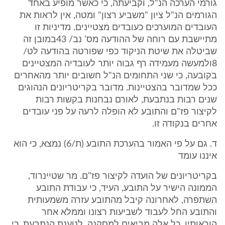
גורמי הערכה הנ"ל, וקביעתה, כי כאשר מופיע באחד
הגורמים הנ"ל ציון "משביע רצון" ומטה, אין לראות את
העובדים המוערכים כעובדים מצטיינים. מדיניות זו
מתיישבת עם רוחה של ההודעה מס' נב/ 43במובן זה
שביטלה את שיטת הניקוד כפי שפורטה בהודעה לט/
8ולמעשה מעמידה רף גבוה יותר לעובדיה המצטיינים
בקובעה, כי שני התחומים הנ"ל חשובים יותר מהאחרים
ככל שמדובר בהצטיינות. מדובר בקריטריונים הנהוגים
שנים רבות בנתבעת, לאורם נבחנות בקשות רבות
לקיצור פז"ם והתובע לא הופלה לרעה על פני עובדים
אחרים בנקודה זו.
ד. גם על פי האמור בהערכת התובע (ת/6) נמצא, כי הוא
איננו עומד
בקריטריונים של הועדה לקיצור פז"ם. מר שטיינרוד,
הממונה הישיר על התובע, העיד, כי עבודת התובע
השתפרה, לאחרונה קיבל מהתובע עזרה משמעותית
והתובע החל לעבוד לשביעות רצונו וממלא אחר
הוראותיו. כל אלה מביאים למסקנה, לטענת הנתבעת, כי