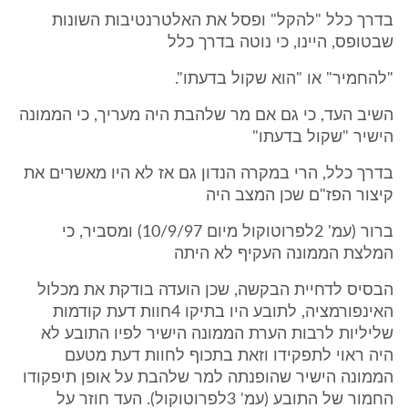
בדרך כלל "להקל" ופסל את האלטרנטיבות השונות
שבטופס, היינו, כי נוטה בדרך כלל
"להחמיר" או "הוא שקול בדעתו".
השיב העד, כי גם אם מר שלהבת היה מעריך, כי הממונה
הישיר "שקול בדעתו"
בדרך כלל, הרי במקרה הנדון גם אז לא היו מאשרים את
קיצור הפז"ם שכן המצב היה
ברור (עמ' 2לפרוטוקול מיום 10/9/97) ומסביר, כי
המלצת הממונה העקיף לא היתה
הבסיס לדחיית הבקשה, שכן הועדה בודקת את מכלול
האינפורמציה, לתובע היו בתיקו 4חוות דעת קודמות
שליליות לרבות הערת הממונה הישיר לפיו התובע לא
היה ראוי לתפקידו וזאת בתכוף לחוות דעת מטעם
הממונה הישיר שהופנתה למר שלהבת על אופן תיפקודו
החמור של התובע (עמ' 3לפרוטוקול). העד חוזר על