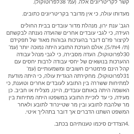
קשר לקריטריונים אלה. (עמ' 38לפרוטוקול).
מעדותו עולה, כי אין מדובר בקריטריונים כתובים.
הגב' ענת ירון, מנהלת מדור עובדים בבית החולים
העידה, כי לגבי עובדים אחרים שהועדה נענתה לבקשתם
לקיצור פז"ם דובר בהערכות גבוהות מאוד של תפקידם
(ת/ 4ות/5), אולם הערכת התובע היתה נמוכה יותר (עמ'
30לפרוטוקול). העדה מסבירה, כי לגבי מנהל עבודה
ההערכות בנושאים של יחסי עבודה לרבות יחסים עם
קהל הינם פרמטרים חשובים ומשמעותיים (עמ'
31לפרוטוקול). מחקירתה הנגדית עולה, כי היתה מודעת
למתיחות ששררה בין התובע לעובדים אחרים וטוענת, כי
האשמה היתה באותם עובדים, היינו, מצליח או חביב. כן
מעידה, כי עד לזכיית התובע במשפטו היתה מתיחות בין
מר שלהבת לתובע ובין מר שטיינרוד לתובע ולאחר
המשפט השתנו הדברים אך דובר בתהליך איטי.
.4הצדדים סיכמו טענותיהם בכתב.