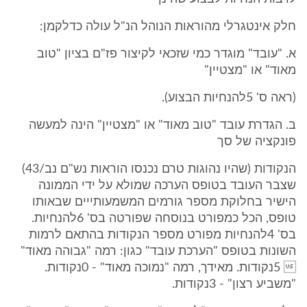
חלק אינטגרלי מהוראות הנוהל הנ"ל עולה כדלקמן:
א. "עובד" מוגדר כמי שזכאי לקיצור פז"ם בציון "טוב
מאוד" או "מצטיין"
(ראה ס' 5להנחיות הבצוע).
ב. הגדרת עובד "טוב מאוד" או "מצטיין" הינה למעשה
פונקציה של סך
הנקודות (שהיו נהוגות טרם נכנסו הוראות נש"ם נב/43)
שצבר העובד בטופס הערכה שמולא על ידי הממונה
הישיר בחלוקת מספר גורמים המשמעותייים שבאותו
טופס, הכל כמפורט בנוסחה שפורטה בס' 6להנחיות.
בס' 4להנחיות מפורט מספר הנקודות בהתאם לרמות
השונות בטופס "הערכת עובד" כגון: רמה "גבוהה מאוד"
 5נקודות. מאידך, רמה "נמוכה מאוד" - 0נקודות.
"משביע רצון" - 3נקודות.