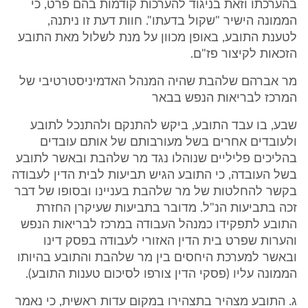
בהערכתו וזאת בניגוד להערכות קודמות בהם פרט, כי
הממונה הישיר "שקול בדעתו". חוות דעת זו ניתנה,
לטענת התובע, באופן מכוון על מנת לשלול מאת התובע
הזכאות לקיצור פז"ם.
מר אברהם שלהבת שהיה המנהל האדמיניסטרטיבי של
המרכז לבריאות הנפש בבאר
שבע, בו עבד התובע, ביקש להתנקם ולהתנכל לתובע
ולעובדים אחרים בשל מעורבותם של אותם עובדים
בהליכים פליליים שנוהלו נגד מר שלהבת ובאשר לתובע
בשל העובדה, כי התובע הגיש תביעות לבית הדין לעבודה
בקשר להחלטות של מר שלהבת בעניינו ובסופו של דבר
זכה בתביעות הנ"ל. מדובר בתביעות שעיקרן החזרת
התובע לתפקידו כמנהל העבודה במרכז לבריאות הנפש
והערות שפרט בית הדין האזורי לעבודה בפסק דינו
ובאשר למערכת היחסים בין מר שלהבת והתובע בהיותו
הממונה עליו (פסקי הדין צורפו לסיכום טענות התובע).
ג. התובע מצהיר בתצהירו במקום עדות ראשית, כי נאמר