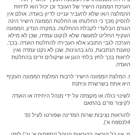
הערכת הממונה הישיר של העובד וכן יכול הוא לדחות
ההמלצה ו/או שלא להעביר עניינו לדיון בועדה. אולם אין
להסיק מכך כי החלטתו או החלטת הממונה הישיר הינה
הגורם הבלעדי לקבלת ההחלטה. במקרה הנדון, הממונה
העקיף החליט למעשה שלא לנקוט עמדה, שכן לא מילא
הערכה לגבי התובע אלא העבירה להחלטת הועדה. בכך,
טוענת הנתבעת, נהג בהגינות, שכן לא נקט עמדה ואין
לראות בכך לחץ בלתי הוגן או שיקולים זרים בהחלטת
הועדה.
ז. המלצת הממונה הישיר לרבות המלצת הממונה העקיף
היא אחת בשרשרת וניתנת
לשינוי כולה או מקצתה על ידי מנהל היחידה או הועדה
לקיצור פז"ם בהתאם
להוראות נציבות שרות המדינה שפורטו לעיל (ס'
4לנספח א').
ח. אין כל הוראה בהוראות הנוהל (נספחים א' וב') לזמן