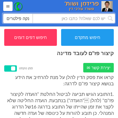
נקה פילטרים
חיפוש מתקדם
חיפוש דפים דומים
קיצור פז''ם לעובד מדינה
יצירת קשר ✉
סמן טקסט
קראו את פסק הדין להלן על מנת להרחיב את הידע
בנושא קיצור פז"ם לדרגה:
.1התובע הגיש תביעה לביטול החלטת "הועדה לקיצור
פז"ם" (להלן "הועדה") בנתבעת. הועדה החליטה שלא
לקצר את זמן שהייתו של התובע בדרגה 16של הדרוג
המנהלי. כן תובע להורות על כינוסה של ועדה חדשה