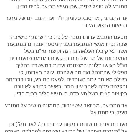
התובע לא טופל שנית, שכן הגיש תביעה לבית הדין.
עד התביעה, מר סבג סלומון, יו"ר ועד העובדים של מרכז
בריאות הנפש, העיד
מטעם התובע, עדותו נסבה על כך, כי השתתף בישיבה
שבה נכחו אנשי הנתבעת בעניין מספר עובדים בנתבעת
אשר לא קיבלו העלאה בדרגה וקיצור פז"ם בשל
התערבותו של מר שלהבת בבקשות ומחמת שהעובדים
הנ"ל הגישו תלונה במשטרה ועדות במשטרה בהליך
הפלילי שהתנהל נגד מר שלהבת. עולה מעדותו, כי
בשלב מאוחר יותר העובדים, למעט התובע, זוכו בדרגתם
ובקיצור פז"ם לאחר עיון חוזר ובאשר לתובע לא זוכה
בקיצור פז"ם בשל העובדה, כי הגיש הליך בבית הדין.
עד התביעה, מר זאב שטיינרוד, הממונה הישיר על התובע
העיד, כי חתם על
הערכות עובדים שונות במקום עבודתו (ת/ 2עד ת/5) וכן
על "הערכת העובד" של התובע שצורפה להמלצה. הערכה