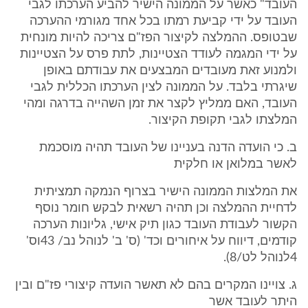
העובד" כאשר על הממונה הישיר להביע הערכתו לגבי
העובד על ידי קביעת רמתו בכל אחד מגורמי ההערכה
שבטופס. ההמלצה לקיצור הפז"ם צריכה להיות מונחית
על ידי המגמה לעודד הצטיינות, לתת פרס על הצטיינות
ולמנוע זאת מעובדים המבצעים את עבודתם באופן
שיגרתי בלבד. על הממונה לצין הערכתו הכללית לגבי
העובד, האם ממליץ לקצר את זמן השהייה בדרגה ומהי
המלצתו לגבי תקופת הקיצור.
ב. כי הועדה הדנה בעניינו של העובד תהיה מוסכמת
לאשר במלואן או חלקית
את המלצות הממונה הישיר בצרוף הנמקה תמציתית
לדחיית ההמלצה וכן תהיה רשאית לבקש חומר נוסף
הקשור לעבודת העובד כגון תיק אישי, גליונות הערכה
קודמים, דיווח על איחורים וכד' (ס' ב' לנוהל נב/ 43וס'
4לנוהל לט/8).
ג. צויינו המקרים בהם לא תאשר הועדה קיצורי פז"ם ובין
היתר לעובד אשר