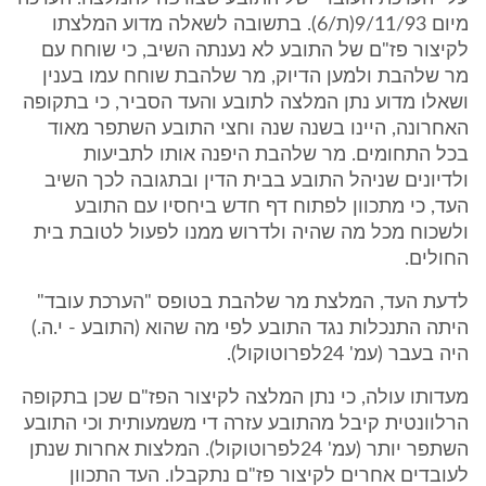
מיום 9/11/93(ת/6). בתשובה לשאלה מדוע המלצתו
לקיצור פז"ם של התובע לא נענתה השיב, כי שוחח עם
מר שלהבת ולמען הדיוק, מר שלהבת שוחח עמו בענין
ושאלו מדוע נתן המלצה לתובע והעד הסביר, כי בתקופה
האחרונה, היינו בשנה שנה וחצי התובע השתפר מאוד
בכל התחומים. מר שלהבת היפנה אותו לתביעות
ולדיונים שניהל התובע בבית הדין ובתגובה לכך השיב
העד, כי מתכוון לפתוח דף חדש ביחסיו עם התובע
ולשכוח מכל מה שהיה ולדרוש ממנו לפעול לטובת בית
החולים.
לדעת העד, המלצת מר שלהבת בטופס "הערכת עובד"
היתה התנכלות נגד התובע לפי מה שהוא (התובע - י.ה.)
היה בעבר (עמ' 24לפרוטוקול).
מעדותו עולה, כי נתן המלצה לקיצור הפז"ם שכן בתקופה
הרלוונטית קיבל מהתובע עזרה די משמעותית וכי התובע
השתפר יותר (עמ' 24לפרוטוקול). המלצות אחרות שנתן
לעובדים אחרים לקיצור פז"ם נתקבלו. העד התכוון