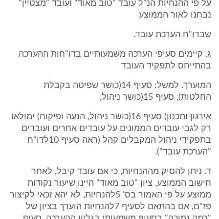
על פי ההנחיות הנ"ל עובד "טוב מאוד" ועובד "מצטיין"
נבחנו לאור הממוצע
שבדו"ח הערכת עובד.
ג. קיימים סעיפי הערכה משמעותיים בדו"חות ההערכה
בהתייחס לתפקיד העובד
המוערך. למשל: סעיף 14(כושר שפיטה בקבלת
החלטות), סעיף 15(כושר ניהול,
אירגון ותכנון) סעיף 16(כושר ניהול, הנעה ופיקוח) ימולאו
רק לגבי עובדים הממונים על עובדים אחרים ועובדים
בתפקידי ניהול המקבלים קהל (ראה סעיף 10לדו"ח
"הערכת עובד").
ד. ניתן להסיק מההנחיות, כי אם עובד קיבל, לאחר
חישוב הממוצע, ציון "טוב מאוד" היינו שיעור נקודות
ממוצע על פי האמור בס' 5להנחיות, לא יהא זכאי לקיצור
פז"ם, אם בהתאם לסעיף 7להנחיות הוערך בציון של
"רמה נמוכה" בסעיף משמעותי בגליון ההערכה. סעיף