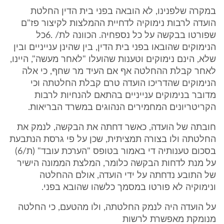
במקרה שלפנינו, לא הובאה בפני בית הדין החלטת
הועדה לרבות נימוקיה לדחיית ההמלצות לקיצור פז"ם
שפורטו בבקשה על כל נספחיה. הכוונה לת/ .6כל
הנימוקים שהובאו בפני בית הדין, בין שהינן ענייניים ובין
שלא, הינם נימוקים וטענות שהועלו "לאחר מעשה", היינו,
לאחר קבלת ההחלטה אף אם העיד מר שחף, כי אלה
הנימוקים שהדריכו הועדה טרם קבלת החלטתה וכי
מדובר בנימוקים ענייניים בהתאם להנחיות לרבות
הקריטריונים המחמירים הנהוגים במשרד הבריאות.
חובתה של הועדה, כאשר דחתה את הבקשה, לנמק את
החלטתה ולו בצורה תמציתית, שכן על פי גרסת הנתבעת
בסכום טענותיה די באמור בטופס "הערכת עובד" (ת/6)
על מנת לדחות הבקשה כלומר, המלצת הממונה הישיר
של התובע נדחתה על ידי הועדה, אולם ההחלטה
ונימוקיה לא פורטו במסמך כלשהו שהובא בפני.
על הועדה היה לנמק החלטתה, ולו מהטעם, כי החלטה
מנומקת מאפשרת לרשות