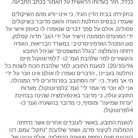
ככלל, חזר בעדותו הראשית על האמור בכתב התביעה.
בחקירתו בבית הדין העיד, כי אינו יודע מהם השיקולים
שעמדו בבסיס החלטת הועדה והאם מדובר בשיקולים
פסולים, אולם על סמך דברים שנאמרו לו באופן אישי על
ידי המהנדס הממונה הישיר ועל ידי הגב' חדוה קסלמן,
סגן המנהל האדמיניסרטיבי במשרד הבריאות, הועדה
דחתה ההמלצה "בגלל המשפטים" שניהל התובע
והקשורים למר שלהבת (עמ' 2ו- 7לפרוטוקול מיום
20/10/96). לטענת התובע, למר שלהבת הכוח לשנות כל
החלטה בעניינו , הדברים נאמרו לו אולם אינו זוכר על ידי
מי אך מעיד, כי: "זה הסתובב בפרוזדורים ליד המנהלה.
אני לא זוכר מי אמר לי" (עמ' 2לפרוטוקול). מעדות
התובע עולה, כי מדובר באינפורמציה שהינה בבחינת
"עדות שמיעה" ומוסיף, כי מדובר בהשערה (עמ' 3ו-
4לפרוטוקול).
לטענת התובע, באשר לעובדים אחרים אשר נדחתה
ההמלצה לקיצור פז"ם, ושמר שלהבת "נתקל" עמם, דנו
בעניינם פעם נוספת ואושרה ההמלצה, אולם עניינו של