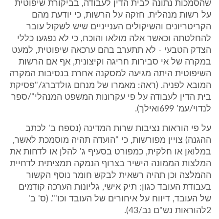
שהסמכות נתונה לבית הדין לעבודה, בביקורת שיפוטית
על רשות מנהלית. חזקה על הרשות, כי יודעת מהם
הקריטריונים והשיקולים הענייניים שיש לשקול עובר
להחלטתה וכאשר אלה מולאו והוכח, כי לא נפגעו כללי
הצדק הטבעי - לא תתערב בהם ערכאה שיפוטית, למעט
במקרה של אי סבירות חריגה וקיצונית, אף אם הרשות
השיפוטית היתה מגיעה למסקנה אחרת בנסיבות המקרה
המובא לפניה. (ראה: מאמרו של מנחם גולדברג/"פסיקת
בית הדין לעבודה על פי עקרונות המשפט המנהלי"/ספר
לנדוי/עמ' 699ואילך).
על פי הוראות נציבות שרות המדינה (נספח ב' לכתב
ההגנה) צויין מפורשות, כי "הועדה תהיה מוסמכת לאשר,
במלואן או חלקית, כמפורט בסעיף ג' להלן או לדחות את
המלצות הממונה הישיר בצרוף הנמקה תמציתית לדחיית
ההמלצה וכן תהיה רשאית לבקש חומר נוסף הקשור
בעבודת העובד כגון: תיק אישי, גליונות הערכה קודמים
של העובד, דיווח על איחורים של העובד וכו'". (ס' ב'
2להוראות נש"ם נב/43).