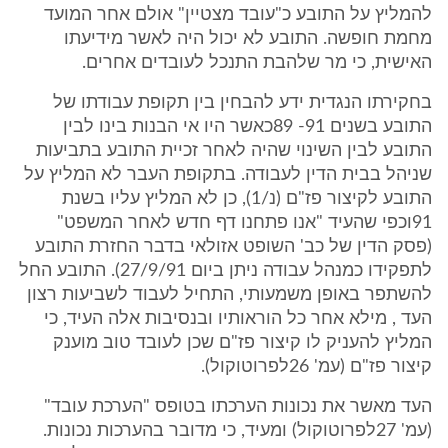
להמליץ על התובע כ"עובד מצטיין" אולם אחר המועד
מחמת חופשה. התובע לא יכול היה לאשר מידיעתו
האישית, כי מר שלהבת התנכל לעובדים אחרים.
בחקירתו הנגדית ידע להבחין בין תקופת עבודתו של
התובע בשנים 91- 89כאשר היו אי הבנות בינו לבין
התובע לבין השינוי שהיה לאחר זכיית התובע בתביעות
שניהל בבית הדין לעבודה. בתקופת העבר לא המליץ על
התובע לקיצור פז"ם (נ/1), כן לא המליץ עליו בשנת
91וכפי שהעיד "אנו פתחנו דף חדש לאחר המשפט"
(פסק הדין של כב' השופט אזולאי בדבר החזרת התובע
לתפקידו כמנהל עבודה ניתן ביום 27/9/91). התובע החל
להשתפר באופן משמעותי, התחיל לעבוד לשביעות רצון
העד , מילא אחר כל הוראותיו ובנסיבות אלה העיד, כי
המליץ להעניק לו קיצור פז"ם שכן לעובד טוב מוענק
קיצור פז"ם (עמ' 26לפרוטוקול).
העד מאשר את נכונות הערכתו בטופס "הערכת עובד"
(עמ' 27לפרוטוקול) ומעיד, כי מדובר בהערכות נכונות.