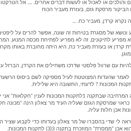
 והולכים או לאכול או לעשות דברים אחרים. .... אל הטרקטו
הביקור מרסקת גזם, בעזרת מעביר הכוח
 נקרא קרדן, מעביר כח. ...
 ונושא של מסגרת בטיחות זה שונה, אפשר להרים על ליפטים
א מפריע לתיקונים, זה לא מפריע לפתיחת מכסה המנוע. המ
 קרדן או בעזרת מעביר כח, היא היתה מחוברת באותו מקרה
וגן.
היות עם שרוול פלסטי שדרכו משחילים את הקרדן, הברזל עצ
יתן לאמר שהעדות המצוטטת לעיל מספיקה לשם ביסוס הרשעה
לאור ההגדרה המרחיבה שבתקנה 1לתקנות המכונות לענין "חקלאות"
ראוי שמרסקת הגזם שעליה העיד מר צאלון הינה "מכונה חק
ות אכן חלות עליה.
ראה לי שדי בהסברו של מר צאלון בעדותו כדי לקבוע שציר ה
ן "ממסרת" המוזכרת בתקנה 3(3) לתקנות המכונות.