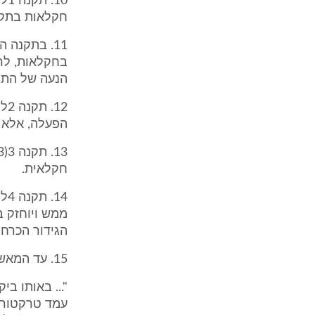
10
חקלאות בתקנ
11. בתקנה
בחקלאות, לר
הנעה של התקן
12
הפעלה, אלא 
חקלאית.
14
ממש ויוחזק ב
הגידור הכרח
15. עד המאשימה, מר צאלון, העיד כאמור להלן:
"... באותו ב