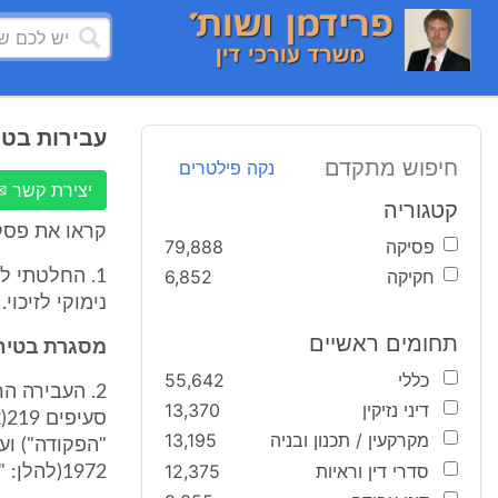
עבירות בטי
חיפוש מתקדם
נקה פילטרים
יצירת קשר ✉
קטגוריה
קראו את פסק 
פסיקה
79,888
חקיקה
6,852
1. החלטתי ל
נימוקי לזיכוי.
תחומים ראשיים
מסגרת בטיח
כללי
55,642
2. העבירה 
דיני נזיקין
13,370
מקרקעין / תכנון ובניה
13,195
סדרי דין וראיות
12,375
1972(להלן: "תקנות הטרקטורים").