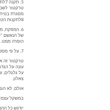
5. 
טרקטור לשם 
8לתקנות הטרקטורים.
6. המפקח, 
הוסרה ממנו.
7. על פי מספר הרישוי של הטרקטור שעליו העיד מר צאלון, ניתן להניח כי
טרקטור זה אכ
עונה על הגדר
על גלגלים, ש
צאלון.
אולם, לא הוב
במשקל עצמי העול
יודגש כל ההנ