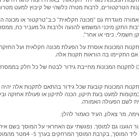
. תקנה 1לתקנות המכונות מגדירה "חקלאות" באורח דומה להגדרה של
ות הטרקטורים, לרבות מטרה כלשהי של קיבוץ למעט מטרות 
 האמורה מוגדרת גם "מכונה חקלאית" כ:ב"טרקטור או מכונה
בות התקן מיכני המשמש להנעה ולרבות גל מעביר כח, ממסר
 חשמלי, כימי או אחר".
. תקנה 2לתקנות המכונות אוסרת על הפעלת מכונה חקלאית ועל החז
אם התקיימו בה הוראות תקנות אלה.
13. תקנה 3(3) לתקנות המכונות מחייבת גידור לבטח של כל חלק בממס
. תקנה 4לתקנות המכונות קובעת שכל גידור בהתאם לתקנות אלה יהי
מקומות למעט בעת תיקון, הכנה לתיקון או פעולת אחזקה ו
ית לשם הפעולה האמורה.
יקור הגענו גם למוסך. נפגשתי עם האחראי על המוסך בשם אית
עמד טרקטור ליד המוסך, בקרבת המוסך 