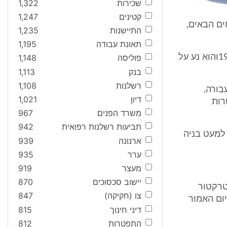
שכירות
1,322
קטינים
1,247
חים הבאים,
התיישנות
1,235
תאונת עבודה
1,195
"טרקטור" - טרקטור כמשמעותו בתקנה 1לתקנות התעבורה, התשכ"א- 1961והוא נע על
פוליסה
1,148
בנק
1,113
רשלנות
1,108
בתקנה 1לתקנות התעבורה,
דיון
1,021
ת מטרות
משרד הפנים
967
תביעות רשלנות רפואית
942
 למעט בניה
ארנונה
939
ערר
935
מעצר
919
יישוב סכסוכים
870
טרקטור
צו (חקיקה)
847
31בדצמבר 1971), או לפני היום האמור
דיני חינוך
815
התפטרות
812