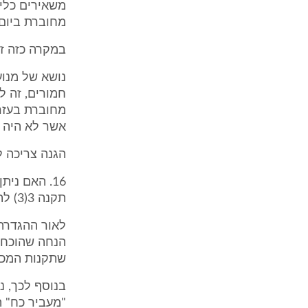
משאירים כלים
מחוברת ביום 
במקרה כזה זה
נושא של מנוע
חמורים, זה ל
מחוברת בעזרת
אשר לא היה מ
הגנה צריכה ל
16. האם נ
תקנה 3(3) לתקנות המכונות ? לדעתי, התשובה היא שלילית.
הנחה שהוכח כ
שתקנות המכונ
בנוסף לכך, נ
"מעביר כח" הוא אכ