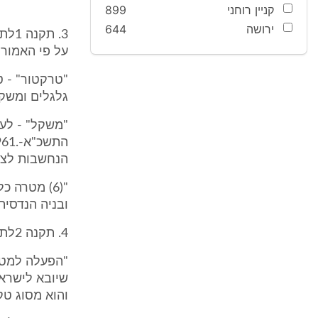
קניין רוחני
899
ירושה
644
3. 
על פי האמור 
גלגלים ומשקלו 600ק"ג או 
הנחשבות לצור
"(6) מטרה 
ובניה הנדסית.
4. תקנה 2לתקנות הטרקטורים קובעת כי הוראות התקנות יחולו על:
"הפעלה למטר
והוא מסוג טק