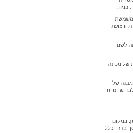
 מטרות
בניה.
 המשמשת
ת ורצועת
קתה לשם
רת של מכונה
ה מבנה של
בלבד שהסרת
ן. במקום
המרחקים בערך 5- 4מטר מהמוסך בדרך כלל