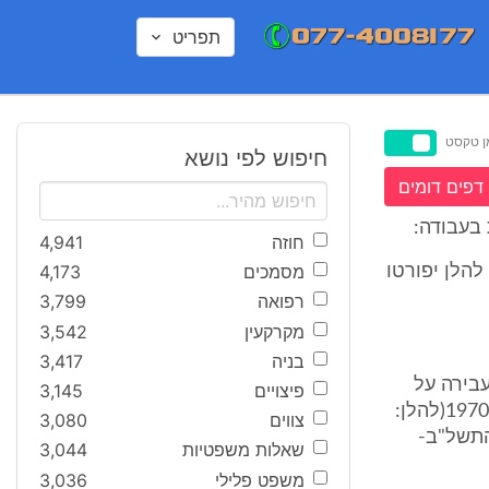
תפריט
ן טקסט
חיפוש לפי נושא
דפים דומים
בעבודה:
חוזה
4,941
מסמכים
4,173
להלן יפורטו
רפואה
3,799
מקרקעין
3,542
בניה
3,417
בירה על
פיצויים
3,145
סעיפים 219(א)(ב) ו- 225לפקודת הבטיחות בעבודה [נוסח חדש], התש"ל- 1970(להלן:
צווים
3,080
), התשל"ב-
שאלות משפטיות
3,044
משפט פלילי
3,036