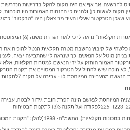
סיס להרשעה. אך אף אם היה מקום להקל בדרישות הנדרשות 
ן מקום לעשות כן) ולהניח כי ההנחות האמורות היו מוכחות, ל
ע שאכן הטרקטור שעליו העיד מר צאלון הינו "טרקטור" כמוג
כלשהי של קיבוץ נחשבת מטרה חקלאית הנטל להוכיח את הי
בניה) מוטל על הנאשם, כך שנראה לי שהתביעה יצאה, לענין ז
קטור האמור הוחזק על ידי הנאשם למטרות חקלאות, אלא 
 7לעיל, לא הוכח שיש להחיל על הטרקור המסויים את תקנות הטרק
אשם מהעבירה המיוחסת לו - עבירה על תקנה 7לתקנות הטרקטורים.
טח
שניה המיוחסת לנאשם הינה הפרת חובת גידור לבטח, עבירה 
נות חקלאיות), התשמ"ח- 1988(להלן: "תקנות המכונות").