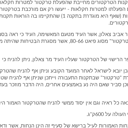
תקנה 7לתקנות הטרקטורים מחייבת שהפעלת טרקטור למטרות חקלא
הפעלתו למטרות חקלאות - ייעשו רק אם מורכבת בטרקטור ב
מר אביב צאלון, אשר העיד מטעם המאשימה, העיד כי ראה בסמ
של הנאשם "טרקטור" מסוג פיאט 80-66, אשר מסגרת הבטיחות 
ן יובא לישראל לאחר המועד הקובע וניתן אף להניח שהטרק
ת "טרקטור" שבתקנות התעבורה וייתכן שניתן אף להניח שטר
כן סביר שאם היה נע באמצעים אחרים, היה הדבר מוזכר בעד
אה כל ראיה וגם אין יסוד ממשי להניח שהטרקטור האמור הינ
ה על 600ק"ג.
חות האמורות לעיל ברישא של סעיף זה הינן הנחות, אשר ודאי