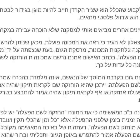
לקבוע שהכלל הוא שציר הקרדן חייב להיות מוגן בגידור לבטח,
הוא שרוול פלסטי מתאים.
יינים אחרים מביאים אותי למסקנה שלא הוכחה עבירה במקרה
אלון לא העיד כי ראה את המכונה פועלת. מכאן שניתן להרשי
אכן, על פי תקנה 2לתקנות המכונות, מרסקת הגזם, בעת שנצפתה על ידי 
 הפעלה". בכתב האישום אמנם נרשם שמכונה זו הוחזקה לשם
ה כל עדות על כך.
 גזם בקרבת המוסך של הנאשם, אינה מלמדת בהכרח שמרסק
שם הפעלתה. ייתכן שהיא הוחזקה שם לקראת תיקון שהיה א
עולת אחזקה או אף לקראת תיקון שהיה אמור להתבצע בטרק
.
נה ב"כ המאשימה כי את המונח "החזקה לשם הפעלה" יש לפר
 זמנית בזמן שלפני ההפעלה אלא "כל זמן שהכלי תקין ועובד
א מוחזק לשם הפעלה". דעתה זו של בא כח המאשימה מקובלת
 הפעלה אמור להתפרש באופן הגיוני ותכליתי וברור שהוא ר