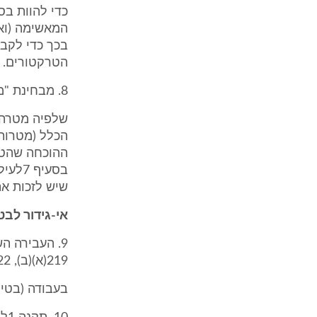
כדי להוות ב
המאשימה (ואי
בכך כדי לקבו
הטרקטורים.
8. מבחינת "מטרות חקלאות" נראה לי כי לאור הגדרת משנה (6) המצוטטת לעיל,
שלפיה מטרה 
הכלל (מטרות 
ההוכחה שהטר
בסעיף
שיש לזכות את הנ
אי-גידור לב
9. העבירה ה
219(א)(ב), 222, 223ו- 225לפקודה ועל תקנה 3(3) לתקנות הבטיחות
בעבודה (בטיחות במכו