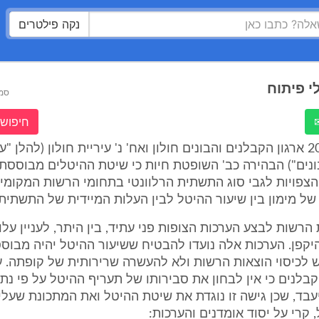
נקה פילטרים
י פיתוח
סמ
חיפוש 
בע"א 2062/02 ארגון הקבלנים והבונים חולון ואח' נ' עיריית חולון (להלן "ע
נים") הבהירה כב' השופטת חיות כי שיטת ההיטלים מבוססת
הצפויות לגבי סוג התשתית הרלוונטי בתחומי הרשות המקומית 
של מימון בין שיעור ההיטל לבין העלות המיידית של התשתית
 הרשות לבצע הערכות הצופות פני עתיד, בין היתר, לעניין על
היקפן. הערכות אלה נועדו להבטיח ששיעור ההיטל יהיה מבוס
 לכיסוי הוצאות הרשות ולא להעשרה שרירותית של קופתה. ע
הקבלנים כי אין לבחון את סבירותו של תעריף ההיטל על פי נת
בד, שכן גישה זו נוגדת את שיטת ההיטל ואת המתכונת שעל
 קרי על יסוד אומדנים והערכות: