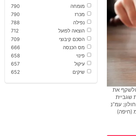
מומחה
790
מכרז
790
נפילה
788
הוצאה לפועל
712
הסכם קיבוצי
709
מס הכנסה
666
פינוי
658
עיקול
657
שיקים
652
 ולשקף את
ת שגביית
לון; עמ"נ
"מ (חיפה)