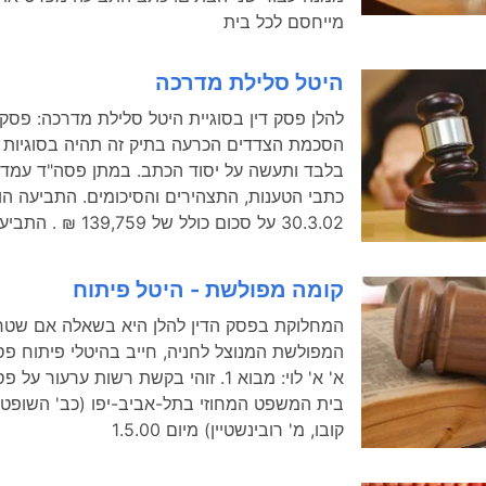
מייחסם לכל בית
היטל סלילת מדרכה
להלן פסק דין בסוגיית היטל סלילת מדרכה: פסק ד
הסכמת הצדדים הכרעה בתיק זה תהיה בסוגיות 
בלבד ותעשה על יסוד הכתב. במתן פסה"ד עמדו כ
כתבי הטענות, התצהירים והסיכומים. התביעה הו
30.3.02 על סכום כולל של 139,759 ₪ . התביעה במקורה
קומה מפולשת - היטל פיתוח
המחלוקת בפסק הדין להלן היא בשאלה אם שטח
המפולשת המנוצל לחניה, חייב בהיטלי פיתוח פס
א' א' לוי: מבוא 1. זוהי בקשת רשות ערעור ע
בית המשפט המחוזי בתל-אביב-יפו (כב' השופטים 
קובו, מ' רובינשטיין) מיום 1.5.00