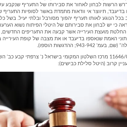
רש הרשות לבחון לאחור את סבירותו של התעריף שנקבע על פ
דיעבד, תיווצר אי וודאות מתמדת באשר לסופיות התעריף ש
 בכל הנוגע לאותו תעריף יהפוך מסורבל ובלתי יעיל. בשל כ
ראה כי יש לבחון את סבירותם של היטלי הפיתוח נשוא הערעו
החלטת מועצת העירייה אשר קבעה את התעריפים החדשים, 
וני האמת שנאספו בדיעבד או את מצבה של קופת העירייה ב
 943-942; ההדגשות הוספו).
גם בעע"מ 11646/05 מרכז השלטון המקומי בישראל נ' צרפתי קבע כב' 
ניין קרוב (היטל סלילת כבישים):