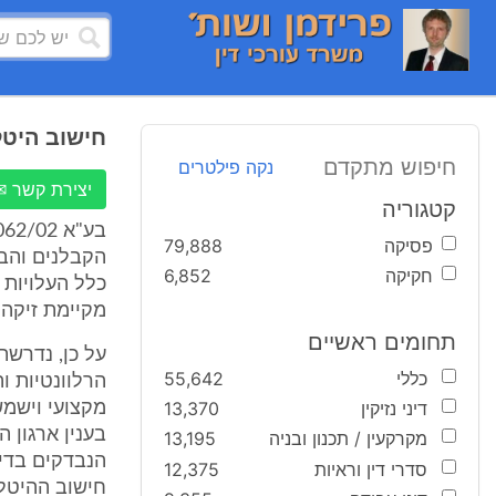
חישוב היטל
חיפוש מתקדם
נקה פילטרים
יצירת קשר ✉
קטגוריה
פסיקה
79,888
הקבלנים והבו
חקיקה
6,852
כלל העלויות 
מקיימת זיקה 
תחומים ראשיים
על כן, נדרשת
כללי
55,642
הרלוונטיות ו
דיני נזיקין
13,370
מקצועי וישמש
בענין ארגון 
מקרקעין / תכנון ובניה
13,195
הנבדקים בדיע
סדרי דין וראיות
12,375
חישוב ההיטל,