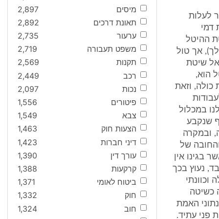
מיסים
2,897
ר לעלות
תאונת דרכים
2,892
 דמי
ערעור
2,735
ת ההיטל
משפט תעבורה
2,719
עומת שיטת דמי ההשתתפות (ראו: שפיר, אגרות 93 ואילך), אך טול
תקנות
2,569
אל שיטת
 הוא,
רכב
2,449
כולה, וזאת
נכות
2,097
עבודות
פיטורים
1,556
נו במכלול
צבא
1,549
ף שנקבע
הצעות חוק
1,463
, ובמקרה
דיני חברות
1,423
והחובה של
עורך דין
1,390
ר בגינו אין
קרקעות
1,388
ד, נעוץ בכך
 וכוונתי
ביטוח לאומי
1,371
 כשיטה
חוק
1,332
נתוני האמת
חוב
1,324
פני עתיד.