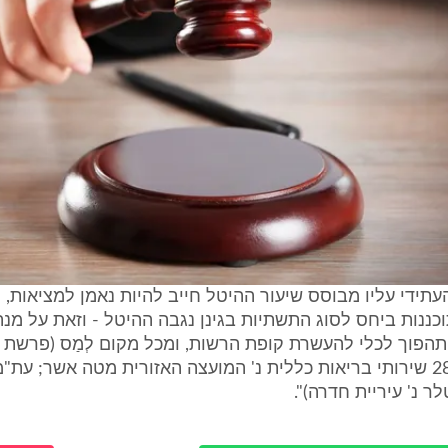
העתידי עליו מבוסס שיעור ההיטל חייב להיות נאמן למציאות,
כננות ביחס לסוג התשתיות בגינן נגבה ההיטל - וזאת על מנ
הפוך לכלי להעשרת קופת הרשות, ומכל מקום לְמַס (פרשת חו
(חיפה) 283/05 שירותי בריאות כללית נ' המועצה האזורית מטה אשר; עת