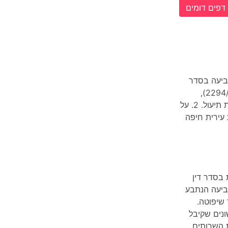
דפים דומים
הוגשה תביעה בסדר
דין מקוצר בבית משפט השלום בחיפה (ת"א 2294/94),
ונתבע בה תשלום של כ40,000- ש"ח, בגין אגרת תיעול. 2. על
טה ביום 23.11.89 מועצת עירית חיפה
 בסדר דין
כתב התביעה הנתבע
שיפוטה.
נים שקיבל
 השרותים,