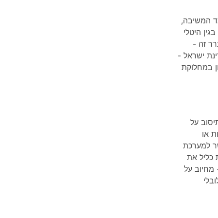
נגד המשיבה,
גין היטלי
רר זה -
נת ישראל -
ן במחלוקת
יסוב על
ת או
ר למערכת
 כליל את
 מחיוב על
ובלי