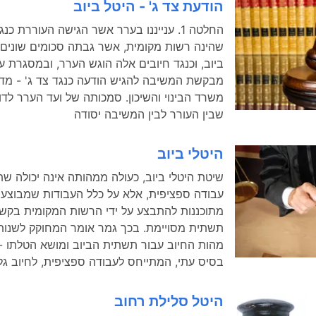
הודעת צד ג' - היטל ביוב
החלטה 1. ענייננו בערר אשר הגישה העוררת כ
שהינה רשות מקומית, אשר גבתה סכומים שונים ב
ביוב, וכנגד חיובים אלה הוגש הערר, ובמסגרת ע
מבקשת המשיבה להגיש הודעה כנגד צד ג' - מדי
משרד הבינוי והשיכון. סמכותה של ועד הערר לדו
שבין העורר לבין המשיבה יסודה
היטלי ביוב
שיטת היטלי ביוב, כעולה ממהותה אינה יכולה שת
עבודה ספציפית, אלא על כלל העבודות שמבוצעו
מתוכננות להתבצע על ידי הרשות המקומית בקש
תשתית מסויימת. בכך גמר אומר המחוקק לשנות
מהות החיוב עבור תשתית הביוב ומושא הטלתו -
בסיס עתי, המתייחס לעבודה ספציפית, לחיוב גל
היטל סלילת רחוב