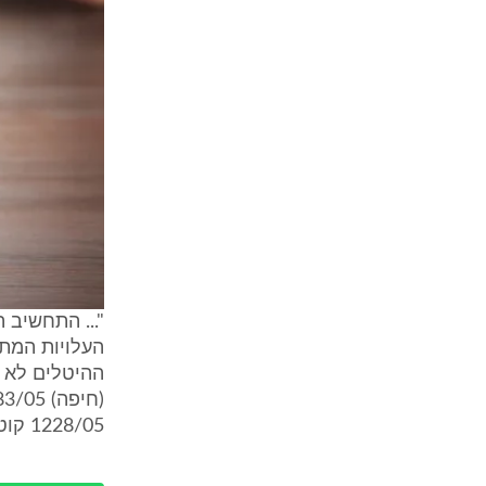
"... התחשיב 
העלויות המתו
ההיטלים לא ת
1228/05 קוטלר נ' עיריית חדרה)".