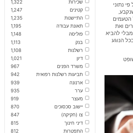
שכירות
1,322
י נתוני
קטינים
1,247
נקבע,
התיישנות
1,235
ל הטעמים
תאונת עבודה
1,195
רים ואת
מבלי להביא
פוליסה
1,148
כל הנוגע
בנק
1,113
רשלנות
1,108
דיון
1,021
השופט
משרד הפנים
967
תביעות רשלנות רפואית
942
ארנונה
939
ערר
935
מעצר
919
יישוב סכסוכים
870
צו (חקיקה)
847
דיני חינוך
815
התפטרות
812