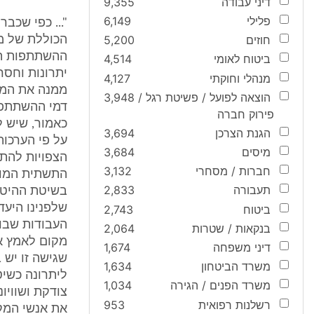
דיני עבודה
9,355
פלילי
6,149
"... כפי שכב
חוזים
5,200
הכוללת של מע
ההשתתפות המ
ביטוח לאומי
4,514
מנהלי וחוקתי
4,127
ממנה את המאפ
הוצאה לפועל / פשיטת רגל /
3,948
דמי ההשתתפות
פירוק חברה
כאמור, שיש ל
הגנת הצרכן
3,694
על פי הערכות
מיסים
3,684
הצפויות להתב
חברות / מסחרי
3,132
התשתית המוני
תעבורה
2,833
בשיטת ההיטל 
שלפנינו היעד
ביטוח
2,743
העבודות שבוצ
בנקאות / שטרות
2,064
מקום לאמץ את
דיני משפחה
1,674
שגישה זו יש 
משרד הביטחון
1,634
ליתרונה כשיט
משרד הפנים / הגירה
1,034
צודקת ושוויו
רשלנות רפואית
953
את אנשי המק