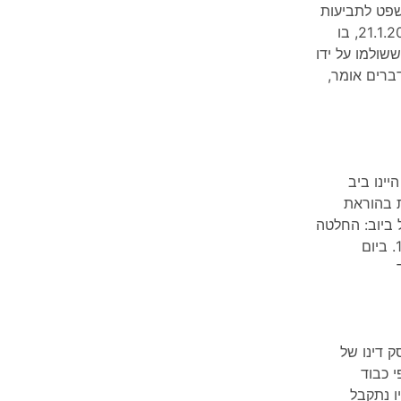
שפט לתביעות
קטנות בחדרה (כב' השופטת נילי פלד) מיום 21.1.2007, בו
עת המבקש להשבת סך 7,500 ₪ ששולמו על ידו
ברים אומר,
יינו ביב
ת בהוראת
טל ביוב: החלטה
בענין תיקון כתב הערר תיק זה מקורו בשנת 1999. ביום
סק דינו של
 בתל אביב (ע"א 1173/08 מפי כבוד
יו נתקבל