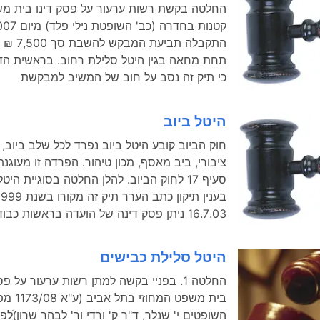
החלטה בקשת רשות ערעור על פסק דינו בית מ
התקבלה תבי
תחת מחאה בגין היטל סלילת רחוב. בראשית הד
כי תיק זה נסב על חוב של המשיב למבקשת
היטל ביוב
חוק הביוב קובע היטל ביוב נפרד לכל שלב ביוב, ה
ציבורי, ביב מאסף, מכון טיהור. הפרדה זו מעוגנ
סעיף 17 לחוק הביוב. להלן החלטה בסוגיית הי
16.7.03 ניתן פסק דינה של הועדה בראשות כבוד
היטל סלילת כבישים
החלטה 1. בפניי בקשה למתן רשות ערעור על פ
בית משפט המחוזי
השופטים י' שנלר, ד"ר ק' ורדי ור' לבהר שרון)ׁלפ