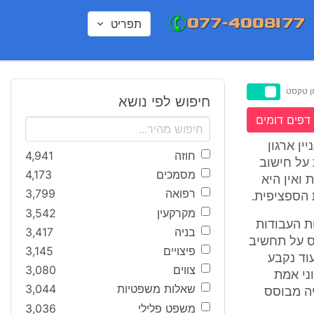
תפריט
ן טקסט
חיפוש לפי נושא
דפים דומים
ניין ארגון
חוזה
4,941
 על חישוב
מסמכים
4,173
ואין היא
רפואה
3,799
 הספציפית.
מקרקעין
3,542
ות העבודות
בניה
3,417
ס על תחשיב
פיצויים
3,145
וד נקבע
צווים
3,080
וני אמת
שאלות משפטיות
3,044
יה מבוסס
משפט פלילי
3,036