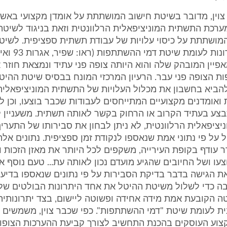
ר צוין, מדובר בשיטת חישוב המושתתת על אומדן מקצועי באש
רכת התשתית המוניציפאלית הרלוונטית וזאת בניגוד לשיטת
ושתתת על כיסוי עלויות של עבודת תשתית ספציפית. לשיט
יתרונות וחסרונות ל
יין המובהק שלה והוא היותה צופה פני עתיד ונמצאת חוזר 
 הצופה פני עבר. הרעיון המרכזי המונח בבסיס שיטת ההיטל
הביא בחשבון את מכלול העלויות של התשתית המוניציפאלית 
 ואומדנים מקצועיים המתייחסים לעבודות שכבר בוצעו, וכן ל
צע בעתיד הקרוב או הרחוק בקשר לאותה תשתית. משעניין ל
ציפאלית הרלוונטית, לא ניתן לבחון את סבירותו של התערי
על פי נתוני אמת שנאספו לנקודת זמן ספציפית. נתונים אלה
ר עודף בקופת העירייה, משקפים לכל היותר את מאזן הזכות 
עו ושל החיובים שהגיע מועדם נכון לאותה עת... טעם נוסף אש
 הגישה בדבר בדיקת הסבירות על פי נתונים שנאספו בדיעב
בה כדי לשלול משיטת ההיטל את אחד היתרונות הבולטים שלה
ה הקובעת אמת מידה אחידה ופשוטה ליישום, בצד יתרונותיה
נית לעומת שיטת "דמי ההשתתפות". כפי שכבר צוין, משמשים 
צוע העוסקים בהכנת התחשיב לצורך קביעת ההערכות הצופות 