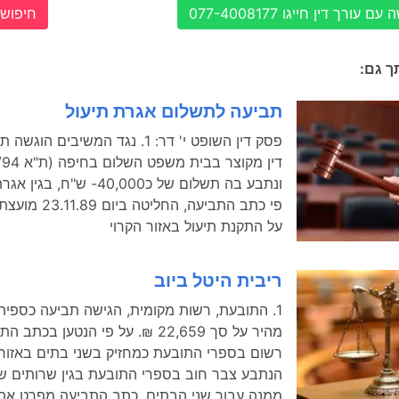
עורך דין חייגו 077-4008177
חיפוש 
תך גם:
תביעה לתשלום אגרת תיעול
פסק דין השופט י' דר: 1. נגד המשיבים 
פי כתב התביעה, החלי
על התקנת תיעול באזור הקרוי
ריבית היטל ביוב
1. התובעת, רשות מקומית, הגישה תביעה כספית
מהיר על סך 22,659 ₪. על פי הנטען ב
רשום בספרי התובעת כמחזיק בשני בתים באזור 
הנתבע צבר חוב בספרי התובעת בגין שרותים שו
ממנה עבור שני הבתים. כתב התביעה מפרט את