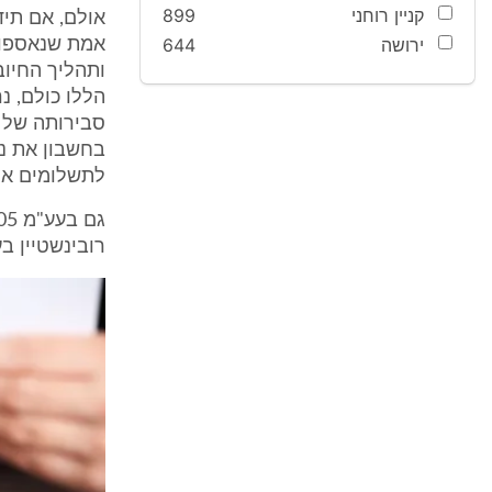
קניין רוחני
899
אולם, אם תיד
ירושה
644
אמת שנאספו ב
ותהליך החיוב
הללו כולם, נ
סבירותה של 
בחשבון את נת
לתשלומים אלה" (שם, בעמ'
רובינשטיין בע