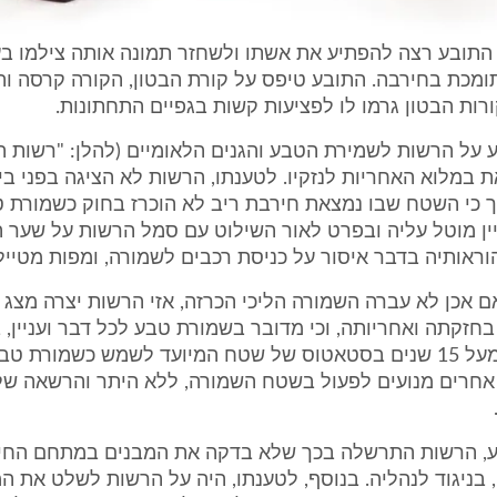
 התובע רצה להפתיע את אשתו ולשחזר תמונה אותה צילמו ב
ומכת בחירבה. התובע טיפס על קורת הבטון, הקורה קרסה והו
רות הבטון גרמו לו לפציעות קשות בגפיים התחתונות.
 על הרשות לשמירת הטבע והגנים הלאומיים (להלן: "רשות 
ת במלוא האחריות לנזקיו. לטענתו, הרשות לא הציגה בפני 
ך כי השטח שבו נמצאת חירבת ריב לא הוכרז בחוק כשמורת ט
ין מוטל עליה ובפרט לאור השילוט עם סמל הרשות על שער ה
וראותיה בדבר איסור על כניסת רכבים לשמורה, ומפות מטיילי
ם אכן לא עברה השמורה הליכי הכרזה, אזי הרשות יצרה מצג ל
חזקתה ואחריותה, וכי מדובר בשמורת טבע לכל דבר ועניין,
שהיא מצויה מעל 15 שנים בסטאטוס של שטח המיועד לשמש כשמורת 
 אחרים מנועים לפעול בשטח השמורה, ללא היתר והרשאה של
, הרשות התרשלה בכך שלא בדקה את המבנים במתחם החיר
בניגוד לנהליה. בנוסף, לטענתו, היה על הרשות לשלט את ה