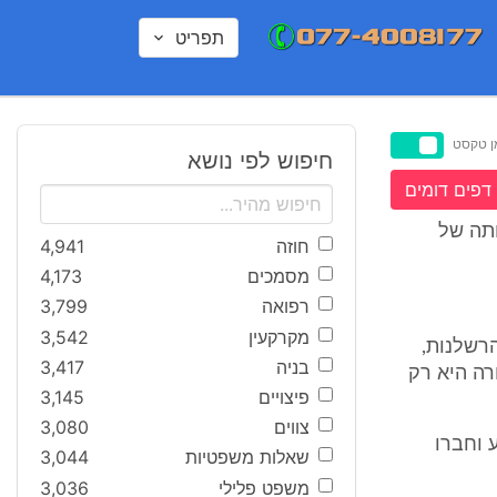
תפריט
ן טקסט
חיפוש לפי נושא
דפים דומים
ותה של
חוזה
4,941
מסמכים
4,173
רפואה
3,799
מקרקעין
3,542
רשלנות,
בניה
3,417
רה היא רק
פיצויים
3,145
צווים
3,080
 וחברו
שאלות משפטיות
3,044
משפט פלילי
3,036