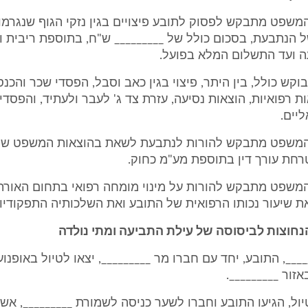
 המשפט מתבקש לפסוק לתובע פיצויים בגין נזקי הגוף שנגרמו
הנתבעת, בסכום כולל של _________ ש"ח, בתוספת ריבית ו
 ועד התשלום המלא בפועל.
בוקש כולל, בין היתר, פיצוי בגין כאב וסבל, הפסדי שכר והכנ
ות רפואיות, הוצאות נסיעה, עזרת צד ג' לעבר ולעתיד, והפסדי
ליים.
ת המשפט מתבקש להורות לנתבעת לשאת בהוצאות המשפט של
רחת עורך דין בתוספת מע"מ כחוק.
 המשפט מתבקש להורות על מינוי מומחה רפואי בתחום האורת
 שיעור נכותו הרפואית של התובע ואת השלכותיה התפקודיות
הנחוצות לביסוסה של עילת התביעה ומתי נולדה
______, התובע, יחד עם חברו מר _________, יצאו לטיול באופנו
זור _________.
יול, הגיעו התובע וחברו לשער כניסה לשמורת _________, אשר