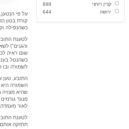
קניין רוחני
899
ירושה
644
על פי הנטען,
קורת בטון הת
כשהנפילה וקו
לטענת התובע
והגנים") לשא
שום ראיה לכ
כשהנטל בעני
לשמורה ובו ה
התובע, טען א
השמורה היא ב
מנגד גורמים
לאור מעמדה.
לטענת התובע
תחזקה אותם, 