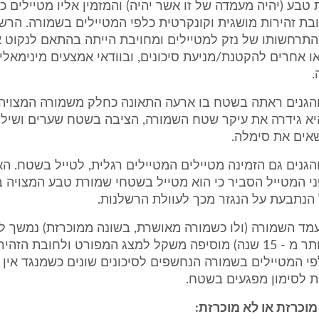
טבע (יהיה מעמדה של זו אשר יהיה) והמזמין אליו מטיילים כ
בת זהירות מושגית וקונקרטית כלפי המטיילים בשמורה. הרש
התרחשותו של נזק למטיילים ומחויבת הייתה בהתאם לנקוט 
או אחרים להקטנת/מניעת סיכונים, ובוודאי אמצעים מינימאליי
.
הגנים ראתה בשטח בו ארעה התאונה כחלק משמורה המצויה
יא גידרה את עיקר שטח השמורה, הציבה בשטח שערים ושיל
אים את סימלה.
גנים גם הזמינה מטיילים המטיילים רגלית, לטייל בשטח. הא
י המטייל הסביר כי הוא מטייל בשטחי שמורת טבע המצויה בא
הנתבעת על הנגזר מכך לעוולת הרשלנות.
מד השמורה (ולו כשמורה מאושרת, בשונה ממוכרזת) נמשך ל
ארוכות (אף יותר מ - 15 שנה) מוסיפה משקל למצג המפורט ולחובת הז
פי המטיילים בשמורה הנחשפים לסיכונים שונים כשמנגד אין 
ת לסימון מפגעים בשטח.
וכרזת או לא מוכרזת: