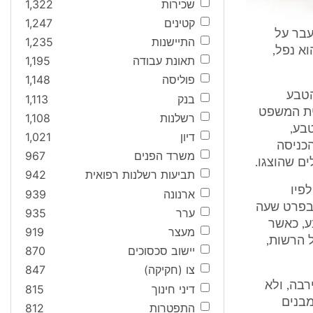
שכירות
1,322
קטינים
1,247
עבר על
התיישנות
1,235
א נפל,
תאונת עבודה
1,195
פוליסה
1,148
הטבע
בנק
1,113
בית המשפט
רשלנות
1,108
בע,
דיון
1,021
כניסה
משרד הפנים
967
ם שהוצגו.
תביעות רשלנות רפואית
942
פיו
ארנונה
939
 בפרט שעה
ערר
935
טבע, כאשר
מעצר
919
 הרשות,
יישוב סכסוכים
870
צו (חקיקה)
847
בה, ולא
דיני חינוך
815
מבנים
התפטרות
812