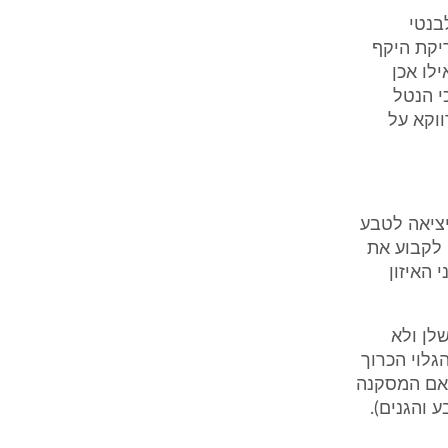
בנטי
דיקת היקף
לו אכן
 הנטל
וקא על
ציאה לטבע
 לקבוע את
 האיזון
לן ולא
גלוי הכרוך
תאם המסקנה