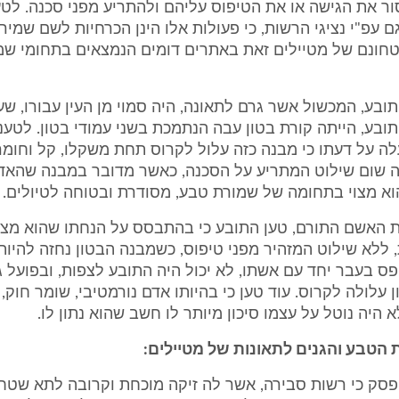
ר את הגישה או את הטיפוס עליהם ולהתריע מפני סכנה. לטע
ם עפ"י נציגי הרשות, כי פעולות אלו הינן הכרחיות לשם שמיר
טחונם של מטיילים זאת באתרים דומים הנמצאים בתחומי שמ
ובע, המכשול אשר גרם לתאונה, היה סמוי מן העין עבורו, ש
ובע, הייתה קורת בטון עבה הנתמכת בשני עמודי בטון. לטענת
ה על דעתו כי מבנה כזה עלול לקרוס תחת משקלו, קל וחומר
 שום שילוט המתריע על הסכנה, כאשר מדובר במבנה שהאד
הוא מצוי בתחומה של שמורת טבע, מסודרת ובטוחה לטיולים.
האשם התורם, טען התובע כי בהתבסס על הנחתו שהוא מצו
ללא שילוט המזהיר מפני טיפוס, כשמבנה הבטון נחזה להיות
טיפס בעבר יחד עם אשתו, לא יכול היה התובע לצפות, ובפועל 
 עלולה לקרוס. עוד טען כי בהיותו אדם נורמטיבי, שומר חוק, ו
 היה נוטל על עצמו סיכון מיותר לו חשב שהוא נתון לו.
 הטבע והגנים לתאונות של מטיילים:
סק כי רשות סבירה, אשר לה זיקה מוכחת וקרובה לתא שטח