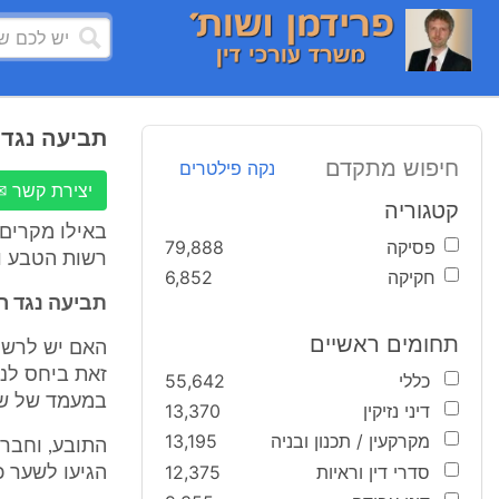
תביעה נגד ר
חיפוש מתקדם
נקה פילטרים
יצירת קשר ✉
קטגוריה
באילו מקרים 
פסיקה
79,888
רשות הטבע ו
חקיקה
6,852
תביעה נגד ר
תחומים ראשיים
האם יש לרשו
זאת ביחס לנ
כללי
55,642
במעמד של שמ
דיני נזיקין
13,370
מקרקעין / תכנון ובניה
13,195
התובע, וחברו
סדרי דין וראיות
12,375
הגיעו לשער כ