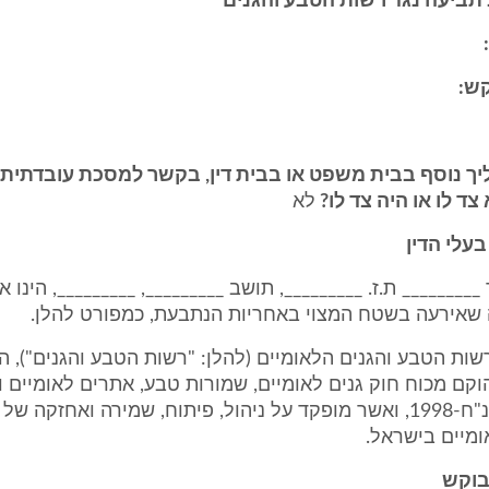
תביעה נגד רשות הטבע והגנים
ש:
יך נוסף בבית משפט או בבית דין, בקשר למסכת עובדתית 
ד לו או היה צד לו?
לא
בעלי הדין
 _________ ת.ז. _________, תושב _________, _________, הינו 
 שאירעה בשטח המצוי באחריות הנתבעת, כמפורט להלן.
רשות הטבע והגנים הלאומיים (להלן: "רשות הטבע והגנים"), ה
קם מכוח חוק גנים לאומיים, שמורות טבע, אתרים לאומיים ו
הנצחה, התשנ"ח-1998, ואשר מופקד על ניהול, פיתוח, שמירה ואחזקה 
ומיים בישראל.
בוקש