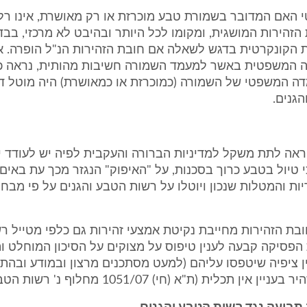
 האם המדובר בשמורת טבע מוכרזת או רק מאושרת, אינו רל
הזהירות המושגית, ומקומו לכל היותר ובהיבט לא מרכזי, בב
 הקונקרטית בדגש לשאלה אם חובת הזהירות הנ"ל הופרה. אי
 המשפטית באשר למעמד השמורה חשיבות מהותית, נראה כי
ה המשפטי של השמורה (כמוכרזת או כמאושרת) היה מוטל דו
גנים.
אה לתת משקל למדיניות הברורה והעקבית לפיה יש לעודד י
 טיול בטבע כרוך בסכנות, על "האיפוק" הנגזר מכך עת באים
ות והמטלות שנכון ויוטלו על רשות הטבע והגנים על פי מבחני
חובת הזהירות מחייבת נקיטת אמצעי זהירות גם כלפי מטייל רש
 הפסיקה קבעה לענין טיפוס על מצוקים על הסיכון המוחלט וה
ן ציפיה שיטפסו עליהם (למעט מסתכנים מרצון ובמודע ובה
אין תכלית (ת"א (חי) 1051/07 מחלוף נ' רשות הטבע והגנים).