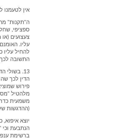
אין לטעמנו ל
ה"תקנות" מתי
ספציפי, שחל 
צעצועים (או 
עליו. האומנם
להחיל עליו כ
התשובה לכך 
13. בשולי 
הדין לכך שהו
פירוש שמוציא
מלהטיל "מס".
(ההדגשות שלי, 
יוצא איפוא, 
הנתבעת וכי "
ברשימת ענפי