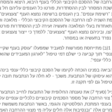
חבה של ההסכם הקיבוצי הכללי בענף היבוא, היצוא והמסחר
שכת המסחר לבין ההסתדרות, פורטו כל הענפים עליהם חל צ
פת השניה לצו הרחבה של ההסכם הקיבוצי הכללי - מלאכה ות
תאחדות בעלי המלאכה ותעשיה זעירה לבין ההסתדרות פורטו
ו, וביניהם נמצא הענף "צעצועים". ללמדך כי ייצור צעצועים
נפרד בתעשיה או במסחר.
מאידך, תקנה 1(ב) מתייחסת מפורשות למעביד שמפעלו "עוסק בענף שק
ענפי" תוך קביעה כי ישלם דמי טיפול "לארגון המעבידים שהוא 
ללי ענפי".
יאה בפנינו הוכחה לקיומו של הסכם קיבוצי כללי ענפי בינה 
הוא עיסוקו של הנתבעת. משכך - לא חלה על הנתבעת חובה 
יפול גם לפי תקנה זו.
12. הבאנו לעיל (סעיף 7) את טענתה החלופית של התובעת לחייב הנ
 צווי הרחבה של מספר הסכמים קיבוציים כלכליים ענפיים ע
בענפי המתכת, הפלסטיקה והגומי, באשר הנתבעת משמשת לי
רים אלה "ובנסיבות אלה חלים עליה מי מצווי ההרחבה האמו