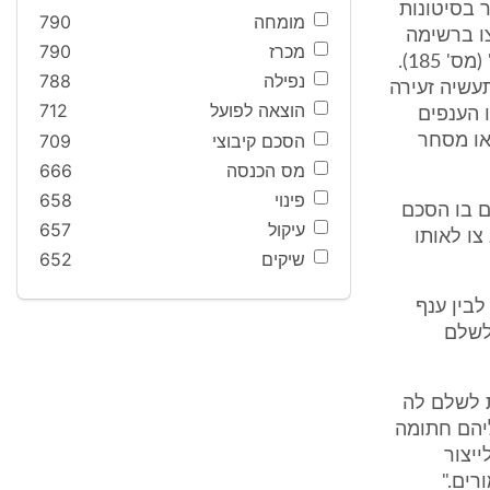
 בסיטונות
מומחה
790
ו ברשימה
מכרז
790
תחת הכותרת "רשימת ענפים". בין הענפים ברשימה נמצא הענף "צעצועים" (מס' 185).
נפילה
788
עשיה זעירה
הוצאה לפועל
712
 הענפים
הסכם קיבוצי
709
 או מסחר
מס הכנסה
666
פינוי
658
יים בו הסכם
עיקול
657
צו לאותו
שיקים
652
לבין ענף
לשלם
תבעת לשלם לה
ליהם חתומה
יצור
רים."