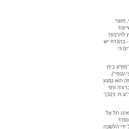
 מוצר
יצור
ן להרבות
- בהכרח יש
ם כי
"מודע בית
ענפי"),
ה הוא נמנע
רורה וחד
משמעית כדרוש לעניין החיוב ב"מס" (דב"ע לו/5-6 מבטחים - מ. סקילי, פד"ע ח' 321)"
ינו חל על
נפרד
 ידי הלשכה