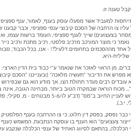
קבל טענה זו.
יחסות למעביד אשר מפעלו עוסק בענף, לאמור, ענף ספציפי,
עליו צו הרחבה של הסכם קיבוצי ענפי ספציפי, וכבר קבענו שי
מסחר בצעצועים) שייך לענף ספציפי, העומד ברשות עצמו, ואי
 נאמר כי מוצר המורכב מרכיב פלסטי, רכיב מתכת ורכיב נייר 
ל אחד מההסכמים בתחומים דלעיל?! - אנו, בכל הכבוד, סבורי
שלילית-היא.
הדברים, מן הראוי לאזכר את שנאמר ע"י כבוד בית הדין הארצי: 
א מפרש את הדיבור "תעשיה מלאכה" (ובענייננו "הסכם קיבוצי 
 עובדים רבים מגדר תחולת הצו, אך מודע הוא גם שבפירוש ז
.. מכוח הוראה שבמקרה הטוב ביותר, מבחינה הגובה, אינה ב
י.כ.).
כי כבר נפסק, בפסק דין חלוט, כי צו ההרחבה בענף הפלסטיק א
ייצור צעצועים" הוא הענף בו עוסקת הנתבעת, המשמש כענף 
 הכלכלה, בהתאם לסיווג האחיד של ענפי הכלכלה שנקבע על