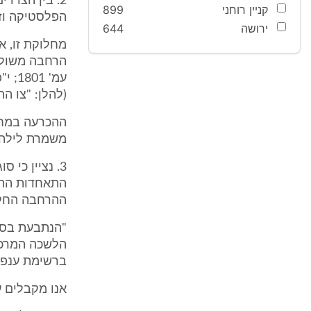
2. בין הצד
קניין רוחני
899
הפלסטיקה וז
ירושה
644
מחלוקת זו, א
(להלן: "צו ה
ההכרעה במחל
משמרת לילה,
התאחדות התעש
ההרחבה החל 
"הנתבעת בסי
הלשכה המרכזי
ברשימת ענפי
אנו מקבלים ע