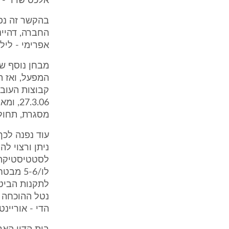
אלכס שרר - רהי
בהקשר זה נפס
אפרימי - לילה ע
מבחן נוסף ש
המפעל, ואז ה
7.3.06
מסגרת, תחולה 
עוד נפנה לכך
ניתן ורצוי ל
לסטטיסטיקה (
הדי - אוריינט קולור ת