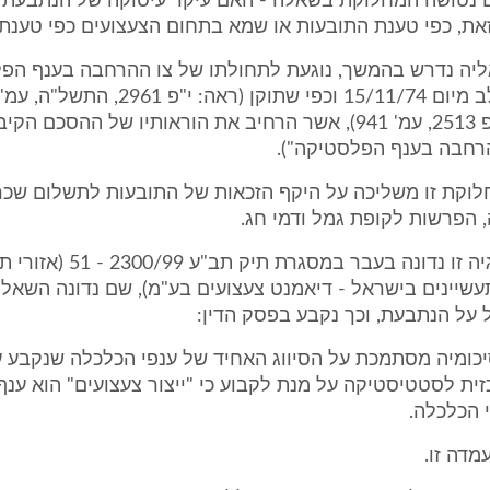
דים נטושה המחלוקת בשאלה - האם עיקר עיסוקה של הנתבעת 
את, כפי טענת התובעות או שמא בתחום הצעצועים כפי טענת
ליה נדרש בהמשך, נוגעת לתחולתו של צו ההרחבה בענף הפל
עמ' 1801; י"פ 2513, עמ' 941), אשר הרחיב את הוראותיו של ההסכם 
הרחבה בענף הפלסטיקה").
וקת זו משליכה על היקף הזכאות של התובעות לתשלום שכר 
 הפרשות לקופת גמל ודמי חג.
3. נציין כי סוגיה זו נדונה בעבר במסגרת תיק תב"ע 2300/99
יינים בישראל - דיאמנט צעצועים בע"מ), שם נדונה השאלה
על הנתבעת, וכך נקבע בפסק הדין:
כומיה מסתמכת על הסיווג האחיד של ענפי הכלכלה שנקבע על
ת לסטטיסטיקה על מנת לקבוע כי "ייצור צעצועים" הוא ענף
 הכלכלה.
מדה זו.