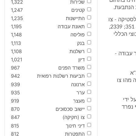
הינו בתחום
שכירות
1,322
 הנתבעת.
קטינים
1,247
התיישנות
1,235
סטיקה - צו
תאונת עבודה
1,195
הרחבה משולב מיום 15/11/74 וכפי שתוקן (ראה: י"פ 2961, התשל"ה, עמ' 351; 2339,
הקיבוצי הכללי
פוליסה
1,148
בנק
1,113
רשלנות
1,108
עבודה -
דיון
1,021
משרד הפנים
967
 - 51 (אזורי ת"א
תביעות רשלנות רפואית
942
 מהו צו
ארנונה
939
ערר
935
 ידי
מעצר
919
 נפרד
יישוב סכסוכים
870
צו (חקיקה)
847
דיני חינוך
815
התפטרות
812