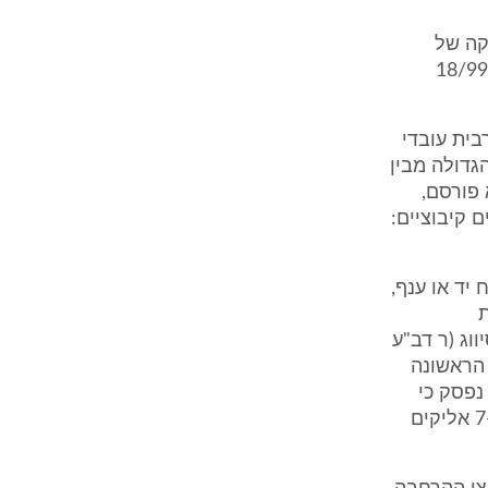
קה של
החברה, דהיינו יש לקבוע מהי הפעילות העיקרית במפעל של המעביד (ע"ע 18/99
ית עובדי
גדולה מבין
"מ לא פורסם,
ם קיבוציים:
יד או ענף,
ת
וג (ר דב"ע
הסיווג בתוספת הראשונה
ח מפני פגיעה בעבודה) התשי"ד - 1954. עוד נפסק כי
נטל ההוכחה בדבר תחולתו של צו ההרחבה מוטל על העובד (דב"ע תשן/7-1 אליקים