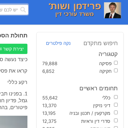
תחולת הסכם
חיפוש מתקדם
נקה פילטרים
יצירת קשר ✉
קטגוריה
כיצד נעשה סי
פסיקה
79,888
חקיקה
6,852
קראו את פסק 
רקע כללי
תחומים ראשיים
כללי
55,642
גמל, פדיון ח
דיני נזיקין
13,370
פיטורים, בה
מקרקעין / תכנון ובניה
13,195
סדרי דין וראיות
12,375