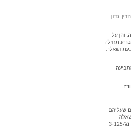
ין, נדון
 והן על
כריע תחילה
בעת ושאלת
התביעה
דה.
ים שעליהם
 קיבוציים, תשי"ז - 1957, היא שאלה
שבעובדה המשולבת בקביעה משפטית לגבי סיווג עסקו של המעביד (דב"א נג/3-125