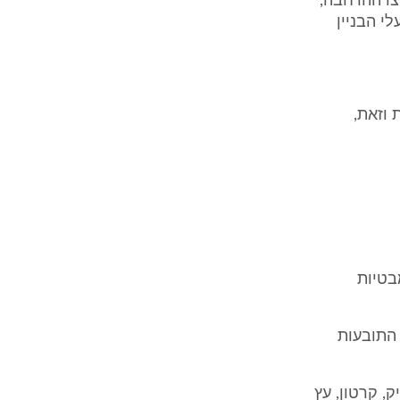
צו ההרחבה,
רן הביטוח של פועלי הבניין
וזאת,
בטיות
התובעות
, קרטון, עץ