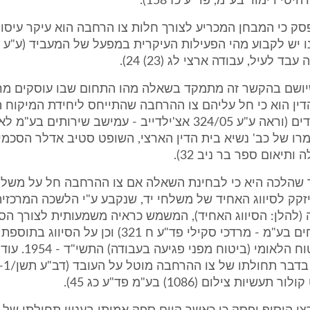
טי דימור בע"מ, פד"ע כז 158).
ק כי המבחן המכריע לצורך חלות צו הרחבה הוא עיקר עיסו
בד לעיל, עבודה ארצי לג (23) 24).
יושם בהקשר זה מתמקד בשאלה מהו התחום שבו עוסקים מרב
דין הוא כי חל עליהם צו ההרחבה שהתייחס ליחידת המיקוח ה
קבוצות העובדים (וראה ע"ע 324/05 אצ'ילדייב - עמישב שירותים בע
2, ומאמרו של כב' נשיא בית הדין הארצי, השופט סטיב אדלר הסכמי
ותיאום ספר בר ניב 32).
 שהלכה היא כי לבחינת השאלה אם צו ההרחבה חל על משלח 
היזקק לסיווג האחיד של משלחי יד, שנקבע ע"י הלשכה המרכזי
להלן: הסיווג האחיד), המשמש כראיה משמעותית לצורך הסיו
לו/5-6 מבטחים בע"מ - מרדכי סקילי פד"ע ח 321) וכן על 
לתקנות הביטוח הלאומי (ביטו
עשיות צילום (1086) בע"מ פד"ע כג 45).