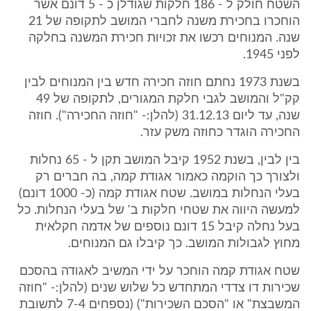
השטח חולק ל - 186 חלקות שגודלן כ - 5 דונם אשר
הוחכרו בחכירת משנה לחברי המושב לתקופה של 21
שנה. המנוחים רכשו את זכויות חכירת המשנה בחלקה
לפני 1945.
בשנת 1973 נחתם חוזה חכירה חדש בין המנוחים לבין
קק"ל והמושב לגבי חלקת המגורים, לתקופה של 49
שנה, עד ליום 31.12.13 (להלן:- "חוזה החכירה"). חוזה
החכירה הוגדר כחוזה משק עזר.
בין לבין, בשנת 1952 קיבל המושב תקן ל - 65 נחלות
ולצורך כך הוקמה כאמור אגודת קמה, בה חברים רק
בעלי הנחלות במושב. שטח אגודת קמה (כ- 1000 דונם)
למעשה היווה את שטחי חלקות ב' של בעלי הנחלות. כל
בעל נחלה קיבל 15 דונם נוספים של אדמה חקלאית
מחוץ לגבולות המושב. כך קיבלו גם המנוחים.
שטח אגודת קמה הוחכר על ידי המשיב לאגודה בהסכם
שכירות דו צדדי המתחדש כל שלוש שנים (להלן:- "חוזה
המשבצת" או "הסכם השכירות") (נספחים 7-4 לתשובת