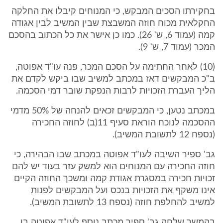
בחקירתו הסכים המבקש, כי המנוחים קיבלו את החלקה
החקלאית מכוח חוזה המשבצת שבין המשיב לבין אגודה
קמה (עמוד 6, ש' 26). כמו כן אישר את כל הכתוב בהסכם
המכר (עמוד 7, ש' 9).
(10) לאחר החתימה על הסכם המכר, פנה עו"ד אפוטה,
ב"כ המבקשים דאז במכתב למשיב שבו ביקש לקדם את
הליך העברת הזכויות לרבות הנפקת שובר דמי הסכמה.
במכתב נטען, כי המבקשים זכאים להנחה של 50% מדמי
ההסכמה לנוכח הוראת סעיף 11(ב) לחוזה החכירה
(נספח 12 לתשובת המשיב).
גב' ספיר השיבה לעו"ד אפוטה במכתב שבו הבהירה, כי
חוזה החכירה עם המנוחים הוא למשק עזר בעוד יש להם
זכויות חכירה במסגרת אגודת קמה ומשכך החוזה הקיים
אינו משקף את הזכויות בנכס ועל המבקשים לפנות
למשיב להחלפת חוזה (נספח 13 לתשובת המשיב).
בהמשך שלחה גב' ספיר מכתב נוסף לעו"ד אפוטה בו