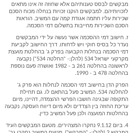
מבקשים לבסס טענותיהם אלא שחוזה זה אינו מתאים
לזכויותיהם. למבקשים הוקנו זכויות בנחלה מכוח הסכם
שכירות עליו חתמה אגודת קמה עם המשיב. הוראות
הסכם השכירות מחייבות בתשלום דמי הסכמה.
ז. חישוב דמי ההסכמה אשר נעשה על ידי המבקשים
נעדר כל בסיס חוקי ויש לדחותו. דרך החישוב לקביעת
דמי הסכמה בנחלות הקבועה בפרק ג' בהחלטת מועצת
מקרקעי ישראל 534 (להלן:- "החלטה 534") נקבעה
לראשונה בהחלטה 261 ב - 1982 ואושרה פעם נוספת
בהחלטה 478 ב - 1990.
הפרק הדן בחישוב דמי הסכמה לנחלות הוא פרק ג'
להחלטה 534. המשיב פעל בהתאם לו. גם תחילת
התקופה שבגינה חושבו הפרשי ההצמדה, דהיינו, מיום
עריכת החוזה בין הצדדים ולא מיום דיווח העסקה, נקבעה
בהחלטות המועצה ולכן פעל המשיב כדין.
4. ביום 9.1.12 נחקרו המצהירים. מטעם המבקשים העיד
המבקש 2 (להלן:- "המבקש"). מטעם המשיב נחקרו גב'