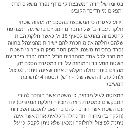
בסיומו של חוזה המשבצת קיים דף נפרד נושא כותרת
"תנאים מיוחדים" הקובע:-
"ידוע לאגודה כי המשבצת בהסכם זה מהווה שטחי
חלקות עבוד ב' של החברים המנויים ברשימה המצורפת
להסכם זה בהתאם לסעיף 18 א', כאשר חלקת הבית
שלהם (חלקה א') מוחכרת להם ישירות מהמינהל בחוזה
נפרד בחכירת משנה. למען הסר ספק מוצהר כי השטח
המוחכר לכל אחד מהחברים הנ"ל בחוזה נפרד ביחד עם
השטח המעובד והמוחזק על ידו במסגרת הסכם זה,
מהווים ביחד נחלה חקלאית אחת שאינה ניתנת לפיצול
ולחלוקה." (הדגשה שלי - ר"ש). (נספח 4 לתשובת
המשיב)
המצוטט לעיל מבהיר, כי השטח אשר הוחכר להורי
המבקשים במסגרת חוזה החכירה (חלקת המגורים) יחד
עם השטח אשר הוחכר להם בהתאם להסכם השכירות
(חלקה ב') מהווה יחד נחלה חקלאית אחת אשר אינה
ניתנת לפיצול ולחלוקה ומכאן שלא ניתן לקבל, כי על