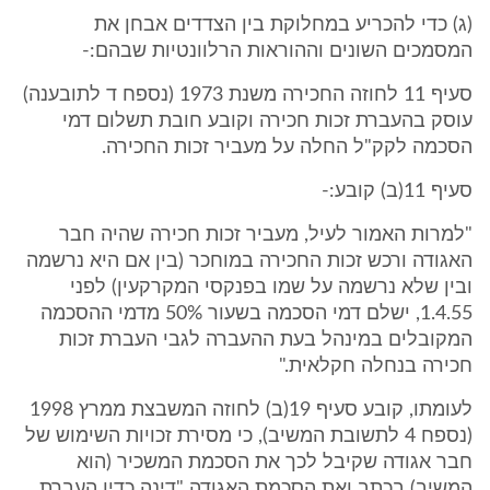
(ג) כדי להכריע במחלוקת בין הצדדים אבחן את
המסמכים השונים וההוראות הרלוונטיות שבהם:-
סעיף 11 לחוזה החכירה משנת 1973 (נספח ד לתובענה)
עוסק בהעברת זכות חכירה וקובע חובת תשלום דמי
הסכמה לקק"ל החלה על מעביר זכות החכירה.
סעיף 11(ב) קובע:-
"למרות האמור לעיל, מעביר זכות חכירה שהיה חבר
האגודה ורכש זכות החכירה במוחכר (בין אם היא נרשמה
ובין שלא נרשמה על שמו בפנקסי המקרקעין) לפני
1.4.55, ישלם דמי הסכמה בשעור 50% מדמי ההסכמה
המקובלים במינהל בעת ההעברה לגבי העברת זכות
חכירה בנחלה חקלאית."
לעומתו, קובע סעיף 19(ב) לחוזה המשבצת ממרץ 1998
(נספח 4 לתשובת המשיב), כי מסירת זכויות השימוש של
חבר אגודה שקיבל לכך את הסכמת המשכיר (הוא
המשיב) בכתב ואת הסכמת האגודה "דינה כדין העברת