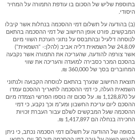
בתוספת שליש של הסכום בו עודפת התמורה על המחיר
היסודי.
(ב) בהודעה על תשלום דמי ההסכמה בנחלות אשר קיבלו
המבקשים, פורט אופן החישוב של דמי ההסכמה בהתאם
לנוסחה דלעיל ובהתבסס על נתוני הערכת השווי מיום
24.8.09 של השמאית דליה אביב (להלן:- "השמאית")
אשר צורפה להודעה, שהעריכה את התמורה אשר נקבעה
בהסכם המכר כסבירה למועדה והעריכה את שווי
המחוברים בסך של 360,000 ₪.
תוצאת החישוב שנערך בהתאם לנוסחה הקבועה ולנתוני
השמאית העלה, כי דמי ההסכמה לתאריך ההסכם עמדו
על 1,128,870 ₪. על סכום זה נוספו הפרשי הצמדה מיום
ההסכם ליום עריכת החשבון ומע"מ וכך נקבע, כי דמי
ההסכמה שעל המבקשים לשלם עבור העברת זכויות
החכירה בנחלה הם 1,417,897 ₪.
בסופה של ההודעה על תשלום דמי הסכמה נכתב, כי ניתן
להגיש השגה על גובה דמי ההסכמה תוך 30 יום, בתנאי,