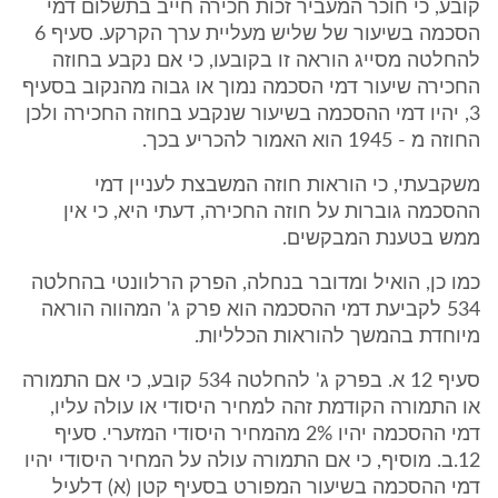
קובע, כי חוכר המעביר זכות חכירה חייב בתשלום דמי
הסכמה בשיעור של שליש מעליית ערך הקרקע. סעיף 6
להחלטה מסייג הוראה זו בקובעו, כי אם נקבע בחוזה
החכירה שיעור דמי הסכמה נמוך או גבוה מהנקוב בסעיף
3, יהיו דמי ההסכמה בשיעור שנקבע בחוזה החכירה ולכן
החוזה מ - 1945 הוא האמור להכריע בכך.
משקבעתי, כי הוראות חוזה המשבצת לעניין דמי
ההסכמה גוברות על חוזה החכירה, דעתי היא, כי אין
ממש בטענת המבקשים.
כמו כן, הואיל ומדובר בנחלה, הפרק הרלוונטי בהחלטה
534 לקביעת דמי ההסכמה הוא פרק ג' המהווה הוראה
מיוחדת בהמשך להוראות הכלליות.
סעיף 12 א. בפרק ג' להחלטה 534 קובע, כי אם התמורה
או התמורה הקודמת זהה למחיר היסודי או עולה עליו,
דמי ההסכמה יהיו 2% מהמחיר היסודי המזערי. סעיף
12.ב. מוסיף, כי אם התמורה עולה על המחיר היסודי יהיו
דמי ההסכמה בשיעור המפורט בסעיף קטן (א) דלעיל