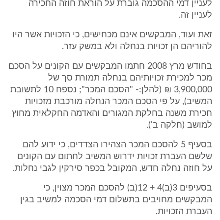
לעניין דמי ההסכמה גוברת על הוראת חוזה החכירה
לעניין זה.
זאת ועוד, המבקשים אינם מכחישים, כי הזכויות אשר היו
להוריהם הן זכויות בנחלה ולא במשק עזר.
בחודש מרץ 2008 חתמו המבקשים עם הקונים על הסכם
מכר למכירת זכויותיהם בנחלה תמורת סך של
3,900,000 ₪ (להלן:- "הסכם המכר"; נספח 10 לתשובת
המשיב), על פי הסכם המכר הנחלה מורכבת מזכויות
חכירת משנה בחלקת המגורים והאדמה החקלאית מחוץ
למושב (חלקה ב').
בסעיף 5 להסכם המכר הצהירו הצדדים, כי ידוע להם
שלשם העברת זכויות ידרוש המשיב לחתום עם הקונים
על חוזה נחלה חדש, המקובל בכפר סירקין לגבי נחלות.
בסעיפים 3(ב)4 + 12(ב) להסכם המכר מצוין, כי
המבקשים מחויבים בתשלום דמי הסכמה למשיב בגין
העברת הזכויות.