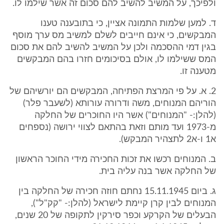
ולפיכך, על המשיב להשיב להם סכום זה אשר שילמו לו.
ד. למען שלמות התמונה אציין, כי בתובענה טענו
המבקשים, כי אינם חייבים לשלם למשיב מס ערך מוסף
בגין דמי ההסכמה ולכן על המשיב להשיב להם את סכום
המס ששילמו לו, אולם בסיכומים חזרו בהם המבקשים
מטענה זו.
2. א. על פי המרצת הפתיחה, המבקשים הם יורשיהם של
הוריהם המנוחים, משה ודרורה עורותא (לשעבר פלר)
(להלן:- "המנוחים") אשר היו החוכרים של החלקה
מ-1973 ועד מותם וזאת בהתאם לצווי ירושה (נספחים
א1 ו-א2 לתצהיר המבקש).
ב. המנוחים רכשו את זכות החכירה מידי החוכר הראשון
של החלקה אשר בנה עליה בית.
ג. ביום 15.11.1945 נחתם חוזה חכירה של החלקה בין
המנוחים לבין קרן קיימת לישראל (להלן:- "קק"ל"),
הבעלים של הקרקע וכפר סירקין לתקופה של 20 שנים,