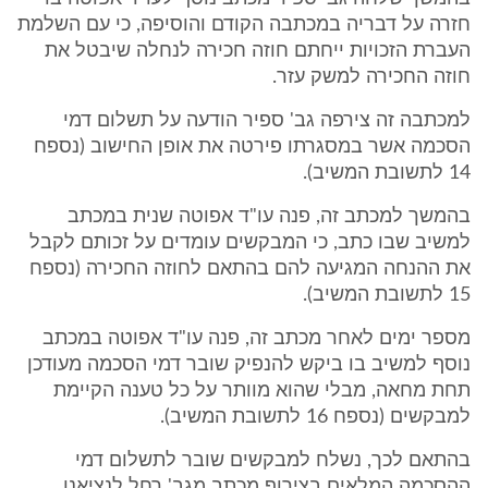
חזרה על דבריה במכתבה הקודם והוסיפה, כי עם השלמת
העברת הזכויות ייחתם חוזה חכירה לנחלה שיבטל את
חוזה החכירה למשק עזר.
למכתבה זה צירפה גב' ספיר הודעה על תשלום דמי
הסכמה אשר במסגרתו פירטה את אופן החישוב (נספח
14 לתשובת המשיב).
בהמשך למכתב זה, פנה עו"ד אפוטה שנית במכתב
למשיב שבו כתב, כי המבקשים עומדים על זכותם לקבל
את ההנחה המגיעה להם בהתאם לחוזה החכירה (נספח
15 לתשובת המשיב).
מספר ימים לאחר מכתב זה, פנה עו"ד אפוטה במכתב
נוסף למשיב בו ביקש להנפיק שובר דמי הסכמה מעודכן
תחת מחאה, מבלי שהוא מוותר על כל טענה הקיימת
למבקשים (נספח 16 לתשובת המשיב).
בהתאם לכך, נשלח למבקשים שובר לתשלום דמי
ההסכמה המלאים בצירוף מכתב מגב' רחל לנציאנו,