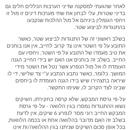
לאחר שהגעתי למסקנה שדיני הערבות הכללים חלים גם
בדיני שטרות, עלי לבחון את שתי מערכות דינים זו מול זו
ויחסי הגומלין ביניהם אל מול ההלכות שנקבעו
בהתנגדות לביצוע שטר.
בשלב ראשוני זה של התנגדות לביצוע שטר, כאשר
התובע על פי השטר אינו צד קרוב לחייב, אין אנו בוחנים
את טיב מעמדו של התובע על פי השטר, ויחסיו עם
החייב. בשלב זה בוחנים אנו האם יש בידי החייב הגנה
העומדת לו אל מול הנפרע אשר נטל את השטר מידי
המושך. כלומר, כאשר נתבע הנתבע ע"י צד שלישי, די לו
שיראה בתצהירו שיש בידו הגנה העומדת לו ביחסים
שבינו לצד הקרוב לו, שעימו התקשר.
על-פי גרסת המבקש, שלא קרסה בחקירתו, השיקים
נשוא ההתנגדות נמסרו בגין הלוואה - על-פי גרסת
המבקש החייב רוני מסר לנפרע 6 שיקים, אין לדעת
בשלב זה האם מדובר בהלוואה אחת או בכמה הלוואות,
בכל אופן סכום השיקים שניתנו בגין ההלוואה/ות אינו