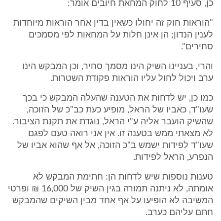
כן, סעיף 10 לחוק המחאת חיובים אומר:
"הוראות חוק זה יחולו כשאין בדין אחר הוראות מיוחדות
לענין הנדון; הן אינן חלות על המחאות לפי מסמכים
סחירים".
והרי, בעניינו השיק הינו מסמך סחיר, וכן המבקש הינו
ערב ויכול לחול עליו הוראות פקודת השטרות.
כמו כן, יש לדחות את הטענה שהעלה המבקש כי בכך
שעו"ד, כאביו של הראל, מופיע כעת כב"כ של הזוכה,
שהשיק הועבר אליה ע"י הראל, נוגדת את תקנת הציבור.
לא מצאתי ממש בטענה זו. אין אני רואה טעם לפגם
שעו"ד לפידות ישמש ב"כ הזוכה, אל אף שהוא אביו של
הנפרע, הראל לפידות.
טענות נוספות שיש לדחות הן: חתימת המבקש לא
אומתה, לא ניתנה תמורה בגין השיק של 16,000 ₪ ופרטי
המשיבה לא הופיעו על אף אחד מבין השיקים שהמבקש
חתם עליהם כערב.