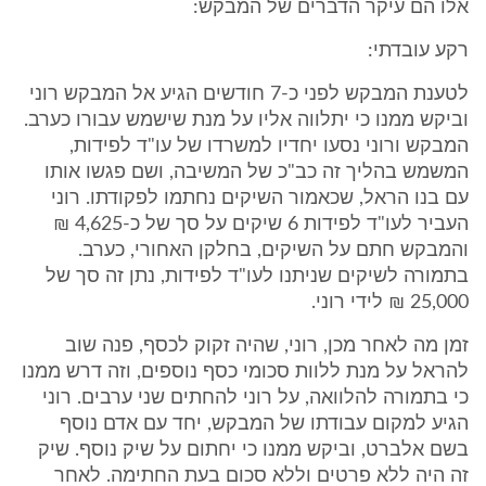
אלו הם עיקר הדברים של המבקש:
רקע עובדתי:
לטענת המבקש לפני כ-7 חודשים הגיע אל המבקש רוני
וביקש ממנו כי יתלווה אליו על מנת שישמש עבורו כערב.
המבקש ורוני נסעו יחדיו למשרדו של עו"ד לפידות,
המשמש בהליך זה כב"כ של המשיבה, ושם פגשו אותו
עם בנו הראל, שכאמור השיקים נחתמו לפקודתו. רוני
העביר לעו"ד לפידות 6 שיקים על סך של כ-4,625 ₪
והמבקש חתם על השיקים, בחלקן האחורי, כערב.
בתמורה לשיקים שניתנו לעו"ד לפידות, נתן זה סך של
25,000 ₪ לידי רוני.
זמן מה לאחר מכן, רוני, שהיה זקוק לכסף, פנה שוב
להראל על מנת ללוות סכומי כסף נוספים, וזה דרש ממנו
כי בתמורה להלוואה, על רוני להחתים שני ערבים. רוני
הגיע למקום עבודתו של המבקש, יחד עם אדם נוסף
בשם אלברט, וביקש ממנו כי יחתום על שיק נוסף. שיק
זה היה ללא פרטים וללא סכום בעת החתימה. לאחר