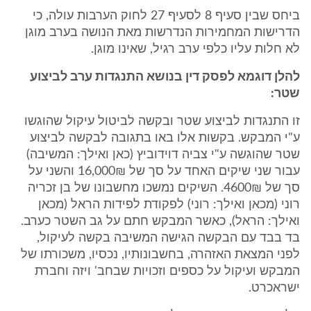
ביחס שבין סעיף 8 לסעיף 27 לחוק הערבות עולה, כי
הדרישות המחמירות הנדרשות מאת הנושה בערב מוגן
לא חלות עליו כלפי ערב רגיל, שאינו מוגן.
להלן דוגמא לפסק דין בנושא התנגדות ערב לביצוע
שטר:
זו התנגדות לביצוע שטר ובקשה לביטול עיקול שהוגשו
ע"י המבקש. בקשות אלו באו בתגובה לבקשה לביצוע
שטר שהוגשה ע"י צביה דוידוביץ (כאן ואילך: המשיבה)
עבור שני שיקים האחד על סך של 16,000₪ והשני על
סך של 4600₪. השיקים נמשכו מחשבונו של בן זכריה
רוני (מכאן ואילך: רוני) לפקודת לפידות הראל (מכאן
ואילך: הראל), כאשר המבקש חתם על גב השטר כערב.
בד בבד עם הבקשה הגישה המשיבה בקשה לעיקול,
לפני המצאת האזהרה, בחשבונותיו, נכסיו, משכורתו של
המבקש ועיקול על כספים וזכויות שבחב' ויזה וחברת
ישראכרט.