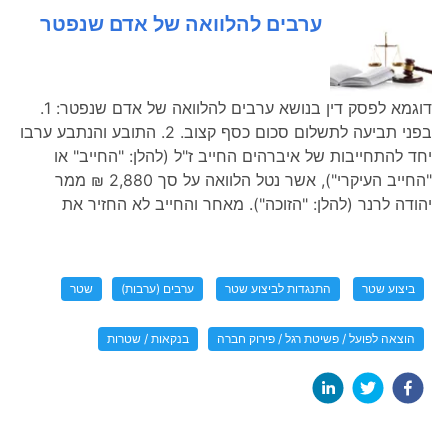
ערבים להלוואה של אדם שנפטר
דוגמא לפסק דין בנושא ערבים להלוואה של אדם שנפטר: 1.
בפני תביעה לתשלום סכום כסף קצוב. 2. התובע והנתבע ערבו
יחד להתחייבות של איברהים החייב ז"ל (להלן: "החייב" או
"החייב העיקרי"), אשר נטל הלוואה על סך 2,880 ₪ ממר
יהודה לרנר (להלן: "הזוכה"). מאחר והחייב לא החזיר את
ביצוע שטר
התנגדות לביצוע שטר
ערבים (ערבות)
שטר
הוצאה לפועל / פשיטת רגל / פירוק חברה
בנקאות / שטרות