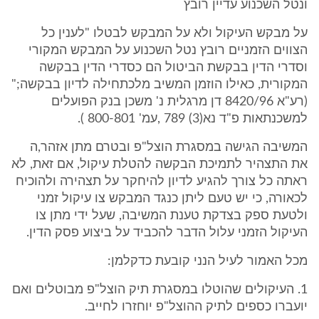
ונטל השכנוע עדיין רובץ
על מבקש העיקול ולא על המבקש לבטלו "לענין כל
הצווים הזמניים רובץ נטל השכנוע על המבקש המקורי
וסדרי הדין בבקשת הביטול הם כסדרי הדין בבקשה
המקורית, כאילו הוזמן המשיב מלכתחילה לדיון בבקשה;"
(רע"א 8420/96 דן מרגלית נ' משכן בנק הפועלים
למשכנתאות פ"ד נא(3) 789 ,עמ' 800-801 ).
המשיבה הגישה במסגרת הוצל"פ ובטרם מתן אזהר,ה
את התצהיר לתמיכת הבקשה להטלת עיקול, אם זאת, לא
ראתה כל צורך להגיע לדיון להיחקר על תצהירה ולהוכיח
לכאורה, כי יש טעם ליתן כנגד המבקש צו עיקול זמני
ולטעת ספק בצדקת טענת המשיבה, שעל ידי מתן צו
העיקול הזמני עלול הדבר להכביד על ביצוע פסק הדין.
מכל האמור לעיל הנני קובעת כדקלמן:
1. העיקולים שהוטלו במסגרת תיק הוצל"פ מבוטלים ואם
יועברו כספים לתיק ההוצל"פ יוחזרו לחייב.