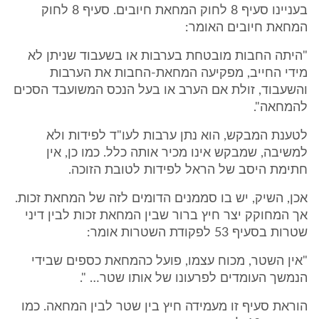
בעניינו סעיף 8 לחוק המחאת חיובים. סעיף 8 לחוק
המחאת חיובים האומר:
"היתה החבות מובטחת בערבות או בשעבוד שניתן לא
מידי החייב, מפקיעה המחאת-החבות את הערבות
והשעבוד, זולת אם הערב או בעל הנכס המשועבד הסכים
להמחאה".
לטענת המבקש, הוא נתן ערבות לעו"ד לפידות ולא
למשיבה, שמבקש אינו מכיר אותה כלל. כמו כן, אין
חתימת היסב של הראל לפידות לטובת הזוכה.
אכן, השיק, יש בו סממנים הדומים לזה של המחאת זכות.
אך המחוקק יצר חיץ ברור שבין המחאת זכות לבין דיני
שטרות בסעיף 53 לפקודת השטרות אומר:
"אין השטר, מכוח עצמו, פועל כהמחאת כספים שבידי
הנמשך העומדים לפרעונו של אותו שטר… ".
הוראת סעיף זו מעמידה חיץ בין שטר לבין המחאה. כמו