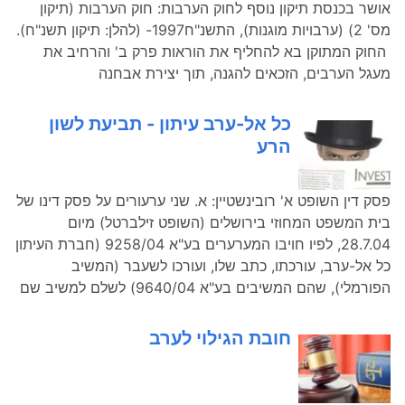
אושר בכנסת תיקון נוסף לחוק הערבות: חוק הערבות (תיקון
מס' 2) (ערבויות מוגנות), התשנ"ח1997- (להלן: תיקון תשנ"ח).
החוק המתוקן בא להחליף את הוראות פרק ב' והרחיב את
מעגל הערבים, הזכאים להגנה, תוך יצירת אבחנה
כל אל-ערב עיתון - תביעת לשון
הרע
פסק דין השופט א' רובינשטיין: א. שני ערעורים על פסק דינו של
בית המשפט המחוזי בירושלים (השופט זילברטל) מיום
28.7.04, לפיו חויבו המערערים בע"א 9258/04 (חברת העיתון
כל אל-ערב, עורכתו, כתב שלו, ועורכו לשעבר (המשיב
הפורמלי), שהם המשיבים בע"א 9640/04) לשלם למשיב שם
חובת הגילוי לערב