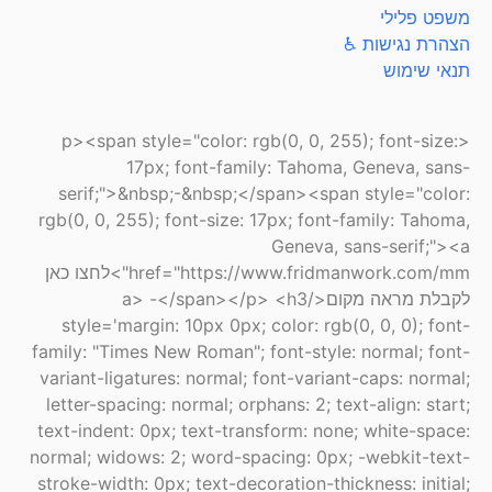
משפט פלילי
הצהרת נגישות ♿
תנאי שימוש
<p><span style="color: rgb(0, 0, 255); font-size:
17px; font-family: Tahoma, Geneva, sans-
serif;">&nbsp;-&nbsp;</span><span style="color:
rgb(0, 0, 255); font-size: 17px; font-family: Tahoma,
Geneva, sans-serif;"><a
href="https://www.fridmanwork.com/mm">לחצו כאן
לקבלת מראה מקום</a> -</span></p> <h3
style='margin: 10px 0px; color: rgb(0, 0, 0); font-
family: "Times New Roman"; font-style: normal; font-
variant-ligatures: normal; font-variant-caps: normal;
letter-spacing: normal; orphans: 2; text-align: start;
text-indent: 0px; text-transform: none; white-space:
normal; widows: 2; word-spacing: 0px; -webkit-text-
stroke-width: 0px; text-decoration-thickness: initial;