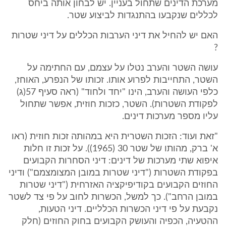
מערכת הדינים שתחול בעניין. יש לבחון אותה ביחס
לכללים שנקבעו בהתנגדות לביצוע שטר.
האם יש להחיל את דיני הערבות הכללים על דיני שטרות
?
עושה השטר והערב נטלו על עצמם, עם החתימה על
השטר, התחייבות לפרוע אותו. זכותו של הנפרע, האוחז,
כלפי העושה והערב, הינו "יחד ולחוד" (ראה סעיף 57(ג)
לפקודת השטרות). השטר, כזכות חוזית, אפשר שתחול
עליו מספר מערכות דינים.
"זאת ועוד: הזכות השטרית היא במהותה זכות חוזית (ראו
א' ברק, מהותו של שטר 30 (1965)). על זכות זו חלות
איפוא שתי מערכות של דינים: דיני הסחרות הקבועים
בפקודת השטרות ("דיני שטרות במובן המצומצמם") ודיני
החוזים הקבועים בקודיפיקציה האזרחית ("דיני שטרות
במובן הרחב"). כך למשל, הכשרות לחוב על פי צד לשטר
נקבעת על פי דיני הכשרות הכלליים. דיני הטעות,
ההטעיה, הכפיה והעושק הקבועים בחוק החוזים (חלק