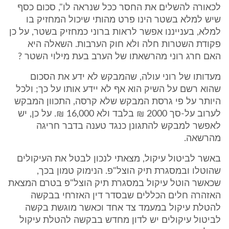
לכאורה להשלים את החסר ככל שנראה לו", סכום כסף
שיש למלא בשטר הינו פרט מהותי שיכול המחזיק בו
למלא, בענייננו אפשר לראות ברוני כמחזיק בשטר, על כן
פקודת השטרות חלה ולא חוק הערבות. השאלה היא
האם חרג רוני מהרשאתו של הערב בעת מילוי השטר ?
מעדותו של רוני עולה, שהמבקש לא ידע את הסכום
שהוא רשם על השיק הוא אף לא יידע אותו על כך; ולכל
היותר על פי גרסת המבקש שלא קרסה, התכוון המבקש
לערוב על-סך 2000 ₪ בלבד ולא 16,000 ₪. על כן, יש
לאפשר למבקש להתגונן כנגד טענה בדבר חריגה
מהרשאה.
באשר לביטול עיקול, מצאתי לנכון לבטל את העיקולים
שהוטלו ובמסגרת תיק הוצל"פ. הנימוק טמון בכך,
שכאשר הוטל עיקול במסגרת תיק הוצל"פ בטרם המצאת
האזהרה חלים הכללים שבסדר דין האזרחי בבקשה
להטלת עיקול במעמד צד אחד וכאשר מוגשת בקשה
לביטול עיקולים יש לדון מחדש בבקשה להטלת עיקול