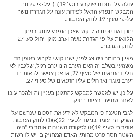
עולה על הסכום שנקבע בסע' 19(ח), על-פי גירסת
המבקש הנפרע הראל לפידות עונה על הגדרת נושה
על-פי סעיף 19 לחוק הערבות.
יתכן ואם יוכיח המבקש שאכן הנפרע עוסק במתן
הלוואות על-פי הגדרת נושה וערב מוגן, יחול סע' 27
לחוק הערבות.
מעיון בחומר שהוצג לפני, ישנו קושי לקבוע באופן חד
משמעי בשלב זה האם הערב הינו ערב רגיל, שלגביו לא
חלים התנאים של סעיף 27, או אכן אפשר לראות בו
"ערב מוגן" ואז חלים עליו התנאים של סעיף 27.
על כן, יש לאפשר למבקש להתגונן בעניין זה ולהכריע בו
לאחר שמיעת ראיות בתיק.
לגבי הטענה כי המבקש לא ידע את הסכום שנרשם על
השיק, וזה עומד בניגוד לסעיף 22(א)(1) לחוק הערבות
אומר כי סעיף 19(א) לפקודת השטרות אומר כי "היה
השטר חסר פרט מהותי, האדם המחזיק בו יש לו רשות