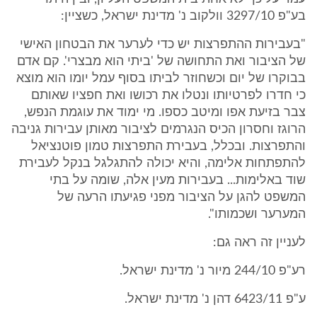
בע"פ 3297/10 וולקוב נ' מדינת ישראל, כשציין:
"בעבירות ההתפרצות יש כדי לערער את הבטחון האישי
של הציבור ואת התחושה של 'ביתי הוא מבצרי'. קם אדם
בבוקרו של יום וכשחוזר לביתו בסוף עמל יומו הוא מוצא
כי חדרו לפרטיותו ונטלו את רכושו ואת חפציו שאותם
צבר בזיעת אפו ומיטב כספו. מי ימוד את עוגמת הנפש,
הרוגז וחסרון הכיס הנגרמים לציבור מאותן עבירות גניבה
והתפרצות. ובכלל, בעבירת התפרצות טמון פוטנציאל
להתפתחות אלימה, והיא יכולה להתגלגל בנקל לעבירת
שוד באלימות... בעבירות מעין אלה, שומה על בתי
המשפט להגן על הציבור מפני פגיעתו הרעה של
המערער ושכמותו".
לעניין זה ראה גם:
רע"פ 244/10 מיור נ' מדינת ישראל.
ע"פ 6423/11 דהן נ' מדינת ישראל.