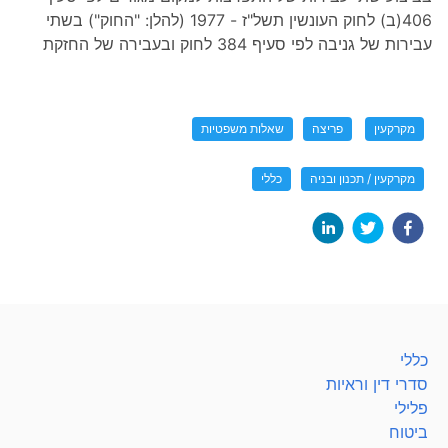
406(ב) לחוק העונשין תשל"ז - 1977 (להלן: "החוק") בשתי
עבירות של גניבה לפי סעיף 384 לחוק ובעבירה של החזקת
מקרקעין
פריצה
שאלות משפטיות
מקרקעין / תכנון ובניה
כללי
כללי
סדרי דין וראיות
פלילי
ביטוח