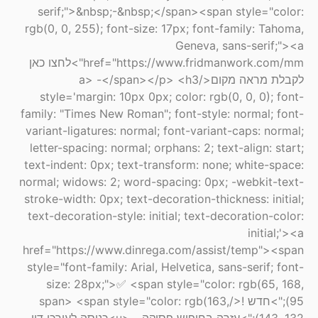
serif;">&nbsp;-&nbsp;</span><span style="color:
rgb(0, 0, 255); font-size: 17px; font-family: Tahoma,
Geneva, sans-serif;"><a
href="https://www.fridmanwork.com/mm">לחצו כאן
לקבלת מראה מקום</a> -</span></p> <h3
style='margin: 10px 0px; color: rgb(0, 0, 0); font-
family: "Times New Roman"; font-style: normal; font-
variant-ligatures: normal; font-variant-caps: normal;
letter-spacing: normal; orphans: 2; text-align: start;
text-indent: 0px; text-transform: none; white-space:
normal; widows: 2; word-spacing: 0px; -webkit-text-
stroke-width: 0px; text-decoration-thickness: initial;
text-decoration-style: initial; text-decoration-color:
initial;'><a
href="https://www.dinrega.com/assist/temp"><span
style="font-family: Arial, Helvetica, sans-serif; font-
size: 28px;">✅ <span style="color: rgb(65, 168,
95);">חדש !</span> <span style="color: rgb(163,
143, 132);">עזרה בחיפוש פסיקה - <u>כניסה לעורכי דין