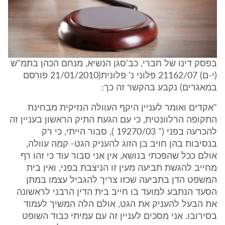
בפסק דינו של חברי, כב'סגן הנשיא, מנחם הכהן בתמ"ש
(י-ם) 21162/07 פלוני נ' פלונית(21/01/2010 פורסם
במאגרים) נקבע בהקשר זה כך:
"אקדים ואומר לעניין היקף העוולה הנזיקית מבחינת
התקופה הרלוונטית, כי עם הגעת התיק הראשון בעניין זה
להכרעה בפני (" 19270/03 ), סבור הייתי, כי רק
בנסיבות בהן חויב בן הזוג להעניק הגט- קמה עוולה,
אולם ככל שהפכתי בנושא, אין אני סבור עוד כי זהו רף
מחייב להגשת תביעה מעין זו הניצבת בפני, ואין בית
המשפט הדן בתביעה שכזו צריך להגביל עצמו במתן
הסעד הנתבע למועד בו חייב בית הדין הרבני לראשונה
את הבעל להעניק את הגט, אולם הלה המשיך לעמוד
בסירובו. אני מסכים לעניין זה עם עמיתי כבוד השופט