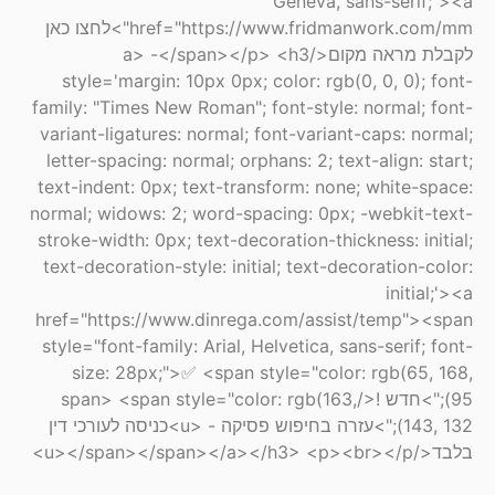
Geneva, sans-serif;"><a
href="https://www.fridmanwork.com/mm">לחצו כאן
לקבלת מראה מקום</a> -</span></p> <h3
style='margin: 10px 0px; color: rgb(0, 0, 0); font-
family: "Times New Roman"; font-style: normal; font-
variant-ligatures: normal; font-variant-caps: normal;
letter-spacing: normal; orphans: 2; text-align: start;
text-indent: 0px; text-transform: none; white-space:
normal; widows: 2; word-spacing: 0px; -webkit-text-
stroke-width: 0px; text-decoration-thickness: initial;
text-decoration-style: initial; text-decoration-color:
initial;'><a
href="https://www.dinrega.com/assist/temp"><span
style="font-family: Arial, Helvetica, sans-serif; font-
size: 28px;">✅ <span style="color: rgb(65, 168,
95);">חדש !</span> <span style="color: rgb(163,
143, 132);">עזרה בחיפוש פסיקה - <u>כניסה לעורכי דין
בלבד</u></span></span></a></h3> <p><br></p>