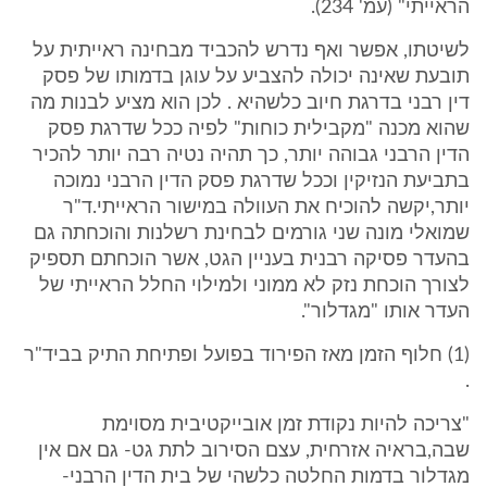
הראייתי" (עמ' 234).
לשיטתו, אפשר ואף נדרש להכביד מבחינה ראייתית על
תובעת שאינה יכולה להצביע על עוגן בדמותו של פסק
דין רבני בדרגת חיוב כלשהיא . לכן הוא מציע לבנות מה
שהוא מכנה "מקבילית כוחות" לפיה ככל שדרגת פסק
הדין הרבני גבוהה יותר, כך תהיה נטיה רבה יותר להכיר
בתביעת הנזיקין וככל שדרגת פסק הדין הרבני נמוכה
יותר,יקשה להוכיח את העוולה במישור הראייתי.ד"ר
שמואלי מונה שני גורמים לבחינת רשלנות והוכחתה גם
בהעדר פסיקה רבנית בעניין הגט, אשר הוכחתם תספיק
לצורך הוכחת נזק לא ממוני ולמילוי החלל הראייתי של
העדר אותו "מגדלור".
(1) חלוף הזמן מאז הפירוד בפועל ופתיחת התיק בביד"ר
.
"צריכה להיות נקודת זמן אובייקטיבית מסוימת
שבה,בראיה אזרחית, עצם הסירוב לתת גט- גם אם אין
מגדלור בדמות החלטה כלשהי של בית הדין הרבני-