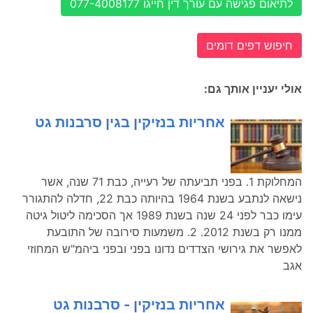
לתיאום פגישה עם עורך דין חייגו 077-4008177
חיפוש דפים דומים
אולי יעניין אותך גם:
אחריות בנזיקין בגין סרבנות גט
המחלוקת 1. בפני תביעתה של רעייה, כבת 71 שנה, אשר
נישאה לנתבע בשנת 1964 בהיותה כבת 22, חדלה להתגורר
עימו כבר לפני 24 שנה בשנת 1989 אך הסכימה ליטול גיטה
ממנו רק בשנת 2012. 2. משמעות סירובה של התובעת
לאפשר את גירושי הצדדים נדונו בפני ובפני ביהמ"ש המחוזי
אגב
אחריות בנזיקין - סרבנות גט