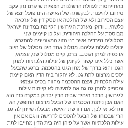
בהתייחסות לעוולת הרשלנות. הצפיות שייגרם נזק עקב
סירובו להיענות לבקשתה של האישה הינו פועל יוצא של
עצם הסירוב ולא של החלטה או פסק דין של ערכאה
כלשהי.... ודוק: מערכת הגירושין הקיימת במדינת ישראל
מבוססת על ההלכה היהודית, ועל כן קיימים שני
מסלולים נפרדים אשר בני הזוג המעוניינים להתגרש
יכולים לעלות עליהם. מסלול אחד הינו מסלול של חיוב
או כפיה למתן הגט..... ברם, קיים מסלול שני, עצמאי,
אשר כלל אינו קשור לקיומן של עילות הלכתיות למתן
הגט, והוא בדרך של מתן הגט בהסכמה. ברגע שהבעל
יסכים מרצונו לתת גט, לא יחקור בית הדין האם קיימת
עילה הלכתית, ועצם ההסכמה מהווה בסיס עצמאי
ומספיק למתן גט גם אם למעשה לא קיימות עילות
לגירושין. הדבר היחיד שבית הדין יבדוק במקרה כזה הוא
האם אכן ניתנת הסכמתו של הבעל מרצונו החופשי, הא
ותו לא. אי לכך, אם דורשת האישה מבעלה שייתן לה גט,
הרי שבכוחו של הבעל להסכים לדרישה זו גם אם אין
עילות הלכתיות אשר על פיהן היה בית הדין מחייבו לתת