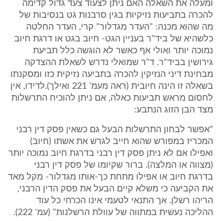
ומעלה את השאלה האם ניתן לצעוד צעד גדול קדימה
להכרה בתביעות נזיקיות בגין סרבנות גט בנסיבות של
מה שהוא מכנה: "העדר מגדלור" קרי, העדר החלטה
כלשהיא של ביד"ר בעניין הגט- חיוב בגט או דרגת חיוב
נמוכה יותר ואולי אף כאשר לא הוגשה כלל תביעת
גירושין בביד"ר. ד"ר שמואלי נדרש לשאלת ההצדקה
מבחינת דיני הנזיקין להכרה בתביעה נזיקית כזו ומסקנתו
בשאלה זו הינה חיובית (ראה מעמ' 221 ואילך).לדידו, אין
לחסום מראש תביעות כאלה, אם ניתן להוכיח התרשלות
מצד הבן הזוג הנתבע:
"אפשר לבחון התרשלות הבעל גם כשאין פסק דין רבני
המכריז במפורש שהוא חייב לגרש את אשתו (חיוב)
ואפילו אם לא ניתן פסק דין רבני בדרגת חיוב נמוכה יותר
(מצווה או המלצה). ברור שקיומו של פסק דין רבני
בדרגת חיוב או אפילו מתחת כך-אותו מגדלור- מקל מאד
את הקביעה כי משלא קיים הבעל את פסק הדין הרבני,
הריהו רשלן. אך התנאי לטעמי אינו הכרחי כל עוד
ההליכה נעשית במתווה של עוולת הרשלנות" (עמ' 222).