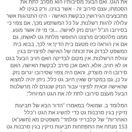
את הגט. ואם הבעל מסיבותיו הוא מסרב לתת את
הסכמתו, עצם סירוב זה - אשר בגינו, ורק בגינו לא
מתבצעים הגירושין כבקשת האישה - הינו התנהגות אשר
עלולה להוות רשלנות, על כל המשתמע מכך, אם צפוי כי
בסירובו הנ"ל ייגרם נזק לאישה. ...וכי מי זה אשר מונע
ממנו מלהסכים מרצונו החופשי מלתת גט לאשתו, גם
אם אין הוראה כזו מטעם בית הדין! אי לכך, בבוא בית
המשפט לבדוק את זכותה של האישה לפיצויים בגין
עוולת הרשלנות, אין מקום לבדיקה האם חויב הבעל בגט
או לא חויב, אלא, האם אכן סירב לבקשת האישה, האם
סירובו היה מוצדק, והאם היה צפוי שסירובו יגרום נזק.
על כן, גם במקרים שאין חיוב גט כלל, ניתן יהיה למצוא
שהאישה זכאית לפיצוי עבור הנזק שנגרם לה מרשלנות
הבעל מעצם סירובו לתת לה את הגט המיוחל".
המלומד ב. שמואלי במאמרו "הדור הבא של תביעות
נזיקין בגין סרבנות גט כדי להשיג את הגט ו"כלל
האחריות" של קלבריזי ומלמד" משפטים מא (תשע"א)
153 מנתח את התפתחות תביעות נזיקין בגין סרבנות גט