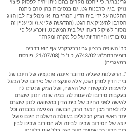
גרינברגר, כי ייתכנו מקרים בהם ניתן יהיה לפסוק פיצוי
נזיקי בגין סרבנות גט, גם בנסיבות בהן טרם ניתנה
החלטה על ידי בית הדין, המחייבת, או ממליצה לבן הזוג
הסרבן להעניק את הגט, (ההדגשה שלי א.ז) וכי עניין זה
מסור לשיקול דעתו של בית המשפט, ויוכרע על פי
נסיבותיו הייחודיות של כל מקרה ומקרה."
כב' השופט בנציון גרינברגרקבע אף הוא דברים
דומיםבתמ"ש 6743/02, כ נ' כ' (21/07/08, פורסם
במאגרים):
"...הרשלנות שעליה מדובר איננה פונקציה של חיובו של
בית הדין למתן הגט, אלא פונקציה של סירובו של הבעל
להיענות לבקשתה של האשה, ושל הנזק שנגרם לה
בעקבות סירובו להיענות לה. במה שונה הנזק שנגרם
לאישה לפני החיוב של בית הדין בהשוואה לנזק שנגרם
לה לאחר מכן הצער הרב, הבושה, הפגיעה בכבודה וכל
יתר ראשי הנזק הכלולים בעוולת הרשלנות הינם פועל
יוצא של הסירוב שבינו לבינה ולא הסירוב שבינו לבין
בית הדין; כך שמועד חיוב הגט כלל אינו רלוונטי