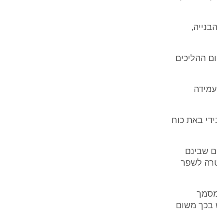
בנייה,
ם ההליכים
עמידה
די באת כוח
ם שבינם
טרה לשפר
מסמך
ש בכך משום