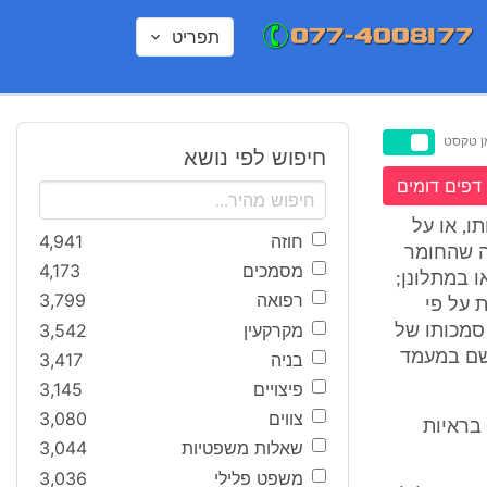
תפריט
ן טקסט
חיפוש לפי נושא
דפים דומים
, או על
חוזה
4,941
ה שהחומר
מסמכים
4,173
ו במתלונן;
רפואה
3,799
 על פי
מקרקעין
3,542
ל סמכותו של
 הנאשם במעמד
בניה
3,417
פיצויים
3,145
צווים
3,080
בראיות
שאלות משפטיות
3,044
משפט פלילי
3,036