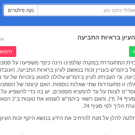
נקה פילטרים
העיון בראיות התביעה
סמ
חיפוש 
ית המתעוררת במקרה שלפנינו הינה כיצד משפיעה על סמכותו
ל ביהמ"ש בעניין זכות בנאשם לעיון בראיות התביעה, העובד
יעה, וכי העברתו לעיון ביהמ"ש עלולה לפגוע בזכויות של עד א
ה זו מתעוררות שתי שאלות נוספות: האם קיומה של הסמכות
ף 108 לחסד"פ לצוות על עד להמציא מסמכים, יש בה כדי להשפיע ע
ביהמ"ש לפי סעיף 74 (ד), והאם רשאי ביהמ"ש לשמוע את טענות ב"כ
 הליך לפי סעיף 74.
טה להלן על מנת להרחיב את הידע בנושא היקף זכות העיון 