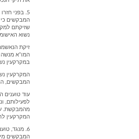
את תיקי הנכס
5. בפני חזר
המבקשים כי 
שזיקתם למקר
נשוא האישומי
זיקת הנאשמת
במקרקעין נשו
המקרקעין נשו
המבקשים, הם
עוד טוענים 
לפעילותם, ונ
מהמבקשת. על
המקרקעין לרש
6. מנגד, טו
המבקשים מייח