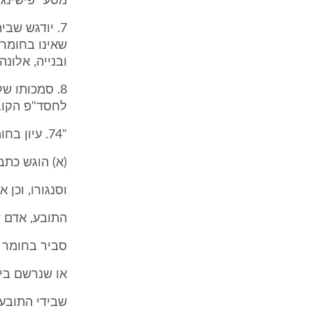
מסע "פישינג"
7. יודגש שב
שאינו בחומר 
ובנייה, אלונה
לחסד"פ הקובע
"74. עיון בחומר החקירה
(א) הוגש כתב
וסנגורו, וכן
התובע, אדם ש
סביר בחומר 
או שנרשם ביד
שבידי התובע 