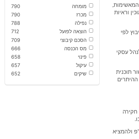
 המאשימות,
מומחה
790
ין וראיות
מכרז
790
נפילה
788
הוצאה לפועל
712
וץ לפי
הסכם קיבוצי
709
מס הכנסה
666
נהל עסקי
פינוי
658
עיקול
657
25 ובניגוד לו, לאישור תוכנית
שיקים
652
ית מ/102 עליה נתבססו ההיתרים
 חקירה
הפעיל את סמכותו עפ"י סעיף 108 לחסד"פ ולהמציא