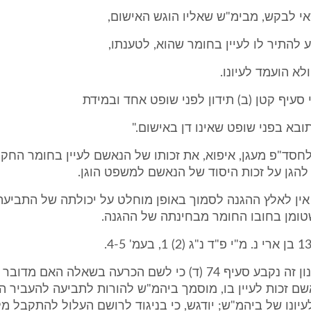
י לבקש, מבימ"ש שאליו הוגש האישום,
 להתיר לו לעיין בחומר שהוא, לטענתו,
לא הועמד לעיונו.
 סעיף קטן (ב) תידון לפני שופט אחד ובמידת
בא בפני שופט שאינו דן באישום."
74 (א) לחסד"פ מעגן, איפוא, את זכותו של הנאשם לעיין בחומר החקי
להגן על זכות היסוד של הנאשם למשפט הוגן.
אין לאלץ ההגנה לסמוך באופן מוחלט על יכולתה של התביע
טומן בחובו החומר מבחינתה של ההגנה.
במסגרת מנגנון זה נקבע סעיף 74 (ד) כי לשם הכרעה בשאלה האם מד
ם זכות לעיין בו, מוסמך ביהמ"ש להורות לתביעה להעביר ה
ונו של ביהמ"ש; יודגש, כי בניגוד לרושם העלול להתקבל מל