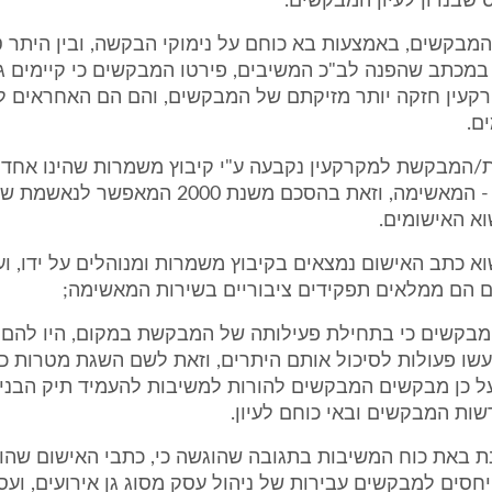
 שבנדון לעיון המבקשים.
ו המבקשים, באמצעות בא כוחם על נימוקי הבקשה, ובין היתר ט
במכתב שהפנה לב"כ המשיבים, פירטו המבקשים כי קיימים ג
קעין חזקה יותר מזיקתם של המבקשים, והם הם האחראים 
ם.
/המבקשת למקרקעין נקבעה ע"י קיבוץ משמרות שהינו אחד 
המו"א מנשה - המאשימה, וזאת בהסכם משנת 2000 המ
א האישומים.
א כתב האישום נמצאים בקיבוץ משמרות ומנוהלים על ידו, וע
 הם ממלאים תפקידים ציבוריים בשירות המאשימה;
המבקשים כי בתחילת פעילותה של המבקשת במקום, היו להם 
עשו פעולות לסיכול אותם היתרים, וזאת לשם השגת מטרות כ
 כן מבקשים המבקשים להורות למשיבות להעמיד תיק הבניי
ות המבקשים ובאי כוחם לעיון.
ענת באת כוח המשיבות בתגובה שהוגשה כי, כתבי האישום שהוג
סים למבקשים עבירות של ניהול עסק מסוג גן אירועים, ועס