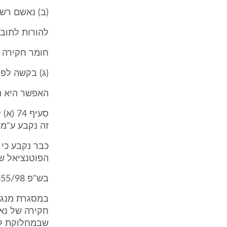
(ב) נאשם רשא
להורות לתובע
חומר חקירה ו
(ג) בקשה לפי
האפשר היא תו
סעיף 
זה נקבע ע"מ 
כבר נקבע כי 
הפוטנציאל ש
בש"פ 1355/98 בן ארי נ. מ"י פ"ד נ"ג (2) 1, בעמ' 4-5.
חקירה של נאש
שבמחלוקת לעי