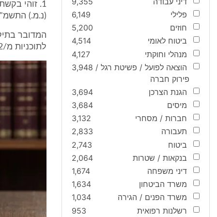
דיני עבודה
9,355
פלילי
6,149
(נ.מ.) התשמ"ד - 1982, ולחילופין עפ"י הוראות הסע
חוזים
5,200
ביטוח לאומי
4,514
לתוכניות מ/102 ו/או תוכנית מ/349, (להלן: "תיקי הנכס שבידי הרשות המאשימה").
מנהלי וחוקתי
4,127
הוצאה לפועל / פשיטת רגל /
3,948
פירוק חברה
הגנת הצרכן
3,694
מיסים
3,684
חברות / מסחרי
3,132
תעבורה
2,833
ביטוח
2,743
בנקאות / שטרות
2,064
דיני משפחה
1,674
משרד הביטחון
1,634
משרד הפנים / הגירה
1,034
רשלנות רפואית
953