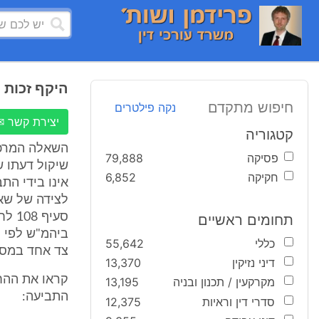
היקף זכות 
חיפוש מתקדם
נקה פילטרים
יצירת קשר ✉
קטגוריה
השאלה המרכז
פסיקה
79,888
שיקול דעתו ש
חקיקה
6,852
אינו בידי התב
לצידה של שאל
סעי
תחומים ראשיים
כללי
55,642
צד אחד במסגרת
דיני נזיקין
13,370
קראו את ההחל
מקרקעין / תכנון ובניה
13,195
התביעה:
סדרי דין וראיות
12,375