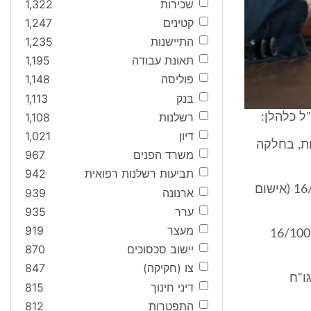
שכירות
1,322
קטינים
1,247
התיישנות
1,235
תאונת עבודה
1,195
פוליסה
1,148
בנק
1,113
רשלנות
1,108
דיון
1,021
ות, בחלקה
משרד הפנים
967
תביעות רשלנות רפואית
942
ב. אישום בגין ניהול עסק של גן אירועים המוכר כ"אגדת דשא" גו"ח 16/10068 (אישום
ארנונה
939
ערר
935
מעצר
919
 עסק - מסוג קייטרינג באגדת דשא, ללא רישיון גו"ח 16/10068
יישוב סכסוכים
870
צו (חקיקה)
847
ו"ח
דיני חינוך
815
התפטרות
812