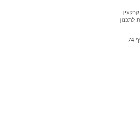
קרקעין
 לתכנון
8. סמכותו של ביהמ"ש להורות על עיון בחומר החקירה, מצויה בהוראת סעיף 74