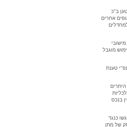
ען ב"כ
ופים אחרים
למחדלים
מישובי
אפשר לנאשמת שימוש מוגבל
פ"י טענת
היתרים
לכליות
ן בנכס
שו כנגד
ק של מתן