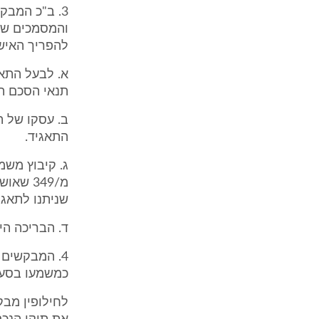
3. ב"כ המבק
והמסמכים שבה
להפריך האישו
א. לבעל התא
תנאי הסכם ה
ב. עסקו של ה
התאגיד.
שניתנו לתאגי
ד. הבריכה הי
4. המבקשים 
כמשמעו בסעיף 74 לחסד"פ, על כן זכאים הם לעיון בתיק ובכל