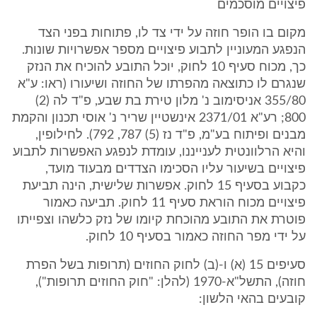
פיצויים מוסכמים
מקום בו הופר חוזה על ידי צד לו, פתוחות בפני הצד
הנפגע המעוניין לתבוע פיצויים מספר אפשרויות שונות.
כך, מכוח סעיף 10 לחוק, יוכל התובע להוכיח את הנזק
שנגרם לו כתוצאה מהפרתו של החוזה ושיעורו (ראו: ע"א
355/80 אניסימוב נ' מלון טירת בת שבע, פ"ד לה (2)
800; רע"א 2371/01 אינשטיין שריר נ' אוסי תכנון והקמת
מבנים ופיתוח בע"מ, פ"ד נז (5) 787, 792). לחילופין,
והיא הרלוונטית לענייננו, עומדת לנפגע האפשרות לתבוע
פיצויים בשיעור עליו הסכימו הצדדים מבעוד מועד,
כקבוע בסעיף 15 לחוק. אפשרות שלישית, הינה תביעת
פיצויים מכוח הוראת סעיף 11 לחוק. תביעה כאמור
פוטרת את התובע מהוכחת קיומו של נזק כלשהו וצפייתו
על ידי מפר החוזה כאמור בסעיף 10 לחוק.
סעיפים 15 (א) ו-(ב) לחוק החוזים (תרופות בשל הפרת
חוזה), התשל"א-1970 (להלן: "חוק החוזים תרופות"),
קובעים בהאי הלשון: