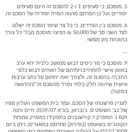
5. מוסכם, כי סעיפים 1 ו-2 להסכם זה הינם סעיפים
יסודיים ועל כן הפרתם מהווה הפרה יסודית של הסכם זה.
6. מוסכם בין הצדדים, כי כל צד שיפר הסכם זה ישלם
לצד השני סך של 50,000 ₪ כפיצוי מוסכם מבלי כל צורך
בהוכחת נזק ממשי.
....
9. מוסכם כי מר ניסים דבוש ממושב כלנית יהא ערב
באופן אישי להתחייבויותיהם של האחים דבוש כלפי
החברה בהסכם זה, ולצורך זאת יחתום על כתב ערבות
אישית שיהווה חלק בלתי נפרד מהסכם זה"(ההדגשה
במקור).
לעניין פרשנותו של הסכם, עמד בית המשפט העליון מפיו
של כב' השופט ס. ג'ובראן, בע"א 3559/07 חיים וחנה
זקס נ' המפרק ד.קירשנבוים בתפקידו כמפרק עמותת
הקוטג'ים בשועפט (בפירוק) (פורסם במאגרים, ניתן ביום
07.07.2009) על ההלכה השוררת בפסיקת בתי המשפט