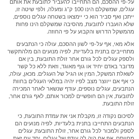
על-פי ההסכם, הם התחייבו להעביר לתובעת את אותם
עגלים, שמשקלם הינו 100 ק"ג ומעלה, ולפי שיטה זו,
ייתכן ואף סביר הוא כי יימצאו בשטחה עגלים נוספים,
שלא הועברו לתובעת, מהסיבה שמשקלם הינו פחות
מהמשקל הדרוש והקבוע על פי החוזה.
אלא מאי, אף על-פי לשון ההסכם, עולה כי הנתבעים
מתחייבים בתנית בלעדיות, לפיה מנועים הם מלהתקשר
ולספק עגלים לכל גורם אחר זולת התובעת, בין אם
מדובר באדם יחיד או גוף מאוגד, וזאת ללא כל קשר
לשאלת המשקל, המין או הגיל של העגלים. מכאן, עולה,
כי אף אם ייווצר מצב לפיו יהיה במלאי העגלים בחוות
הנתבעים, עגלים נוספים, עודף שנשאר לאחר המכירה
לתובעת, אין הם חופשיים למכור אותם, לאף גורם אחר,
זולת התובעת.
לסיכום נקודה זו, מקבלת אני את עמדת התובעת, כי
הנתבעים התחייבו בתנית בלעדיות, לפיה מנועים הם
לספק ולמכור לכל גורם אחר, זולת התובעת, עגלים
מחוותם, אף אם היה לה עודף של עגלים. יחד עם זאת,