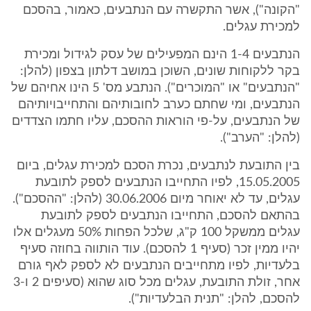
"הקונה"), אשר התקשרה עם הנתבעים, כאמור, בהסכם
למכירת עגלים.
הנתבעים 1-4 הינם המפעילים של עסק לגידול ומכירת
בקר ללקוחות שונים, השוכן במושב דלתון בצפון (להלן:
"הנתבעים" או "המוכרים"). הנתבע מס' 5 הינו אחיהם של
הנתבעים, ומי שחתם כערב לחובותיהם והתחייבויותיהם
של הנתבעים, על-פי הוראות ההסכם, עליו חתמו הצדדים
(להלן: "הערב").
בין התובעת לנתבעים, נכרת הסכם למכירת עגלים, ביום
15.05.2005, לפיו התחייבו הנתבעים לספק לתובעת
עגלים, עד לא יאוחר מיום 30.06.2006 (להלן: "ההסכם").
בהתאם להסכם, התחייבו הנתבעים לספק לתובעת
עגלים ממשקל 100 ק"ג, שלכל הפחות 50% מעגלים אלו
יהיו ממין זכר (סעיף 1 להסכם). עוד הותווה בחוזה סעיף
בלעדיות, לפיו מתחייבים הנתבעים לא לספק לאף גורם
אחר, זולת התובעת, עגלים מכל סוג שהוא (סעיפים 2 ו-3
להסכם, להלן: "תנית הבלעדיות").