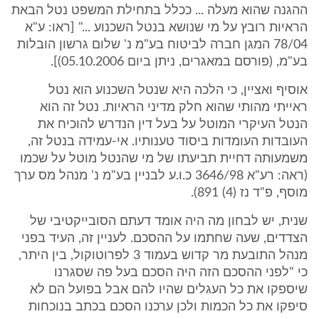
ההגנה שהוא מעלה ... ככלל בתחילת המשפט נטל הבאת
הראיות רובץ על מי שנושא בנטל השכנוע ..." [ראו: ע"א
78/04 המגן חברה לביטוח בע"מ נ' שלום גרשון הובלות
בע"מ, (פורסם במאגרים, ניתן ביום 05.10.2006)].
אוסיף ואציין, כי הלכה היא שנטל השכנוע הוא נטל
ראייתי מהותי שהוא חלק מדיני הראיות. נטל זה הוא
הנטל העיקרי המוטל על בעל דין הנדרש להוכיח את
העובדות העומדות ביסוד טענותיו. אי-עמידה בנטל זה,
משמעותה דחיית תביעתו של מי שהנטל מוטל על שכמו
(ראה: רע"א 3646/98 כ.ו.ע לבניין בע"מ נ' מנהל מס ערך
מוסף, פ"ד נז (4) 891).
שנית, יש לבחון מה היה אומד דעתם הסובייקטיבי של
הצדדים, שעה שחתמו על ההסכם. לעניין זה, העיד בפני
מנהל התובעת מר קדוש בעמוד 3 לפרוטוקול, בין היתר,
כי "לפני ההסכם הזה היה הסכם בעל פה שסגרנו
שיספקו את כל העגלים שהיו להם אבל בפועל הם לא
סיפקו את כל הכמות ולכן ערכנו הסכם בכתב בנוכחות