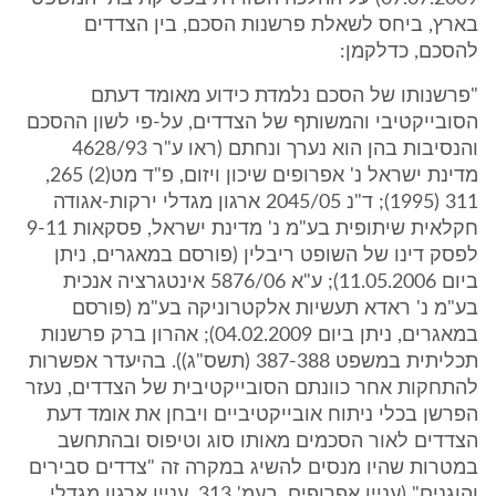
בארץ, ביחס לשאלת פרשנות הסכם, בין הצדדים
להסכם, כדלקמן:
"פרשנותו של הסכם נלמדת כידוע מאומד דעתם
הסובייקטיבי והמשותף של הצדדים, על-פי לשון ההסכם
והנסיבות בהן הוא נערך ונחתם (ראו ע"ר 4628/93
מדינת ישראל נ' אפרופים שיכון ויזום, פ"ד מט(2) 265,
311 (1995); ד"נ 2045/05 ארגון מגדלי ירקות-אגודה
חקלאית שיתופית בע"מ נ' מדינת ישראל, פסקאות 9-11
לפסק דינו של השופט ריבלין (פורסם במאגרים, ניתן
ביום 11.05.2006); ע"א 5876/06 אינטגרציה אנכית
בע"מ נ' ראדא תעשיות אלקטרוניקה בע"מ (פורסם
במאגרים, ניתן ביום 04.02.2009); אהרון ברק פרשנות
תכליתית במשפט 387-388 (תשס"ג)). בהיעדר אפשרות
להתחקות אחר כוונתם הסובייקטיבית של הצדדים, נעזר
הפרשן בכלי ניתוח אובייקטיביים ויבחן את אומד דעת
הצדדים לאור הסכמים מאותו סוג וטיפוס ובהתחשב
במטרות שהיו מנסים להשיג במקרה זה "צדדים סבירים
והוגנים" (עניין אפרופים, בעמ' 313, עניין ארגון מגדלי