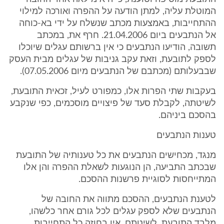
המוטלת עליה, למתן הודעה על ההפרה ואורכה למילוי
ההתחייבות, באמצעות מכתב שנשלח על ידי בא-כוחה
אל הנתבעים ביום 21.04.2006. חרף את, במכתב
תשובה, הודיעו הנתבעים כי אין ברשותם עגלים שיוכלו
לספק לתובעת, וזאת עקב גניבות של עגלים מבית העסק
שבבעלותם (מכתבם של הנתבעים מיום 07.05.2006).
בעקבות שתי הפרות אלו, כמפורט לעיל, זכאית התובעת,
לשיטתה, לקבלת סעד של פיצויים מוסכמים, כפי שנקבע
בהסכם ביניהם.
טענות הנתבעים
מנגד, מכחישים הנתבעים את כל טענותיה של התובעת
שבכתב התביעה, הן הנוגעות לשאלת ההפרה והן אלו
המתייחסות לסוגיית פרשנות ההסכם.
לטענת הנתבעים, ההסכם מתווה את החובה של
הנתבעים שלא לספק עגלים לכל גורם אחר כלשהו,
מלבד התובעת. לשיטתם, אין בחוזה כל התחייבות