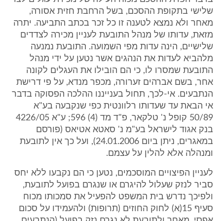
שלישי בתקופת ההסכם, בשל הרחבת חזית אסורה,
מאחר ולא נמצא לטענה זו כל זכר בכתב התביעה. יתרה
מזאת, עדותו של מנהל התובעת לעניין מכירה לצדדים
שלישיים, הינה עדות מפי השמועה. התובעת נמנעה
מלהביא לעדות את הנהגים אשר נטען על ידי מנהל
התובעת שמסרו לו, כי הם הובילו את העגלים לקונה
אחר, בשם אברהים זערורה, מכפר מנדא, על פי דרישת
הנתבעים. אי-לכך, תחול בענייננו ההלכה הפסוקה בדבר
אי הבאת עד שעדותו רלוונטית כפי שנקבעה בע"א
50/89 קופל נ' טלקאר, פ"ד מד (4) 596; ע"א 4226/05
בנק אגוד לישראל בע"מ נ' סאטא אטיאס (פורסם
במאגרים, ניתן ביום 24.01.2006), ועל כך אין לתובעת
ומנהלה אלא להלין על עצמם.
לעניין הפיצויים המוסכמים, נטען כי הם נקבעו ללא יחס
סביר לנזק שעלול להיגרם או שנגרם בפועל לתובעת,
ולפיכך נדרש בית המשפט להפעיל את סמכותו מכוח
סעיף 15(א) לחוק החוזים (תרופות) ולהעמידו על סכום
אפסי, מאחר ולתובעת לא נגרם נזק בפועל (הנתבעים