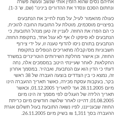
אחיהם נסים שהוא הזמין אותי שנשב ונעשה פשרה
ונחתום הסכם ונסדר את ההדורים בינינו" (שם, ש' 1-3).
כעולה מהאמור לעיל, על מנת לחייב את הנתבעים
בפיצויים מוסכמים, מוטלת על התובעת החובה להוכיח,
כי הם הפרו את החוזה. לעניין זה טען מנהל התובעת, כי
הנתבעים לא סיפקו לו אף לא עגל אחד, בתקופת החוזה.
הנתבעים בתורם ניסו להדוף טענה זו, על ידי צירוף
חשבוניות מס/קבלה מתאריכים הנופלים בתקופת
החוזה, וכן אישור מחלקת השירותים הוטרינרים במשרד
החקלאות. לאחר שעיינתי היטב במסמכים אלה, נחה
דעתי כי הדין הוא עם הנתבעת, ואבהיר. במסמך אחרון
זה, נמצא כי בין הצדדים בוצעה העברה של 38 ראשי
בקר, בעקבות עסקת מכירה, כאשר תאריך ההעברה הינו
מיום 28.11.2005 ועד לתאריך 01.12.2005, וכאשר
תאריך הלידה של העגלים לפי מסמך זה הינו מיום
01.08.2005, דהיינו לאחר שלושה חודשים מיום כריתת
החוזה שבענייננו, לפיו נשאה התובעת בעול תשלום אגרת
ההעברה בסך 1,311 ₪ בשיק מיום 26.11.2005.