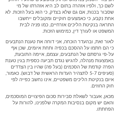
לשם כך, ולפיו אזהרה בתום לב היא אזהרתו של מי
שסבור בכנות, אם גם שלא בצדק, כי הוא בעל הזכות. לא
אחת נקבע, כי כאמצעים חוקיים ומקובלים ייחשבו
התראה בנקיטת הליכים אזרחיים, כמו פניה לבית
המשפט או לעורך דין, כמימוש הזכות.
לאור זאת, ובהעדר הוכחה, אני דוחה את טענת הנתבעים
כי הם חתמו על ההסכם בכפיה ותחת איומים, שכן אף
על-פי גרסתם של הנתבעים, עצמם, איימה התובעת,
באמצעות מנהלה, להגיש נגדם תביעה כספית בגין טענת
הפרה קודמת של הסכמים (בעל פה) שהיו בין הצדדים
(סעיפים 5-7 לתצהיר העדות הראשית של דבוש). כאמור,
איום בנקיטת הליכים משפטיים, אינו נחשב כפייה לפי
חוק החוזים.
מכאן, אעבור לשאלת סבירות סכום הפיצויים המוסכמים,
והאם יש מקום בנסיבות המקרה שלפנינו, להורות על
הפחתתו.