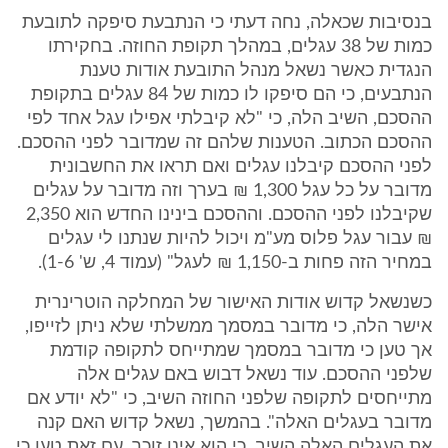
בנסיבות שכאלה, נחה דעתי כי הנתבעת סיפקה לתובעת
כמות של 38 עגלים, במהלך תקופת החוזה. בחקירתו
הנגדית כאשר נשאל מנהל התובעת אודות טענת
הנתבעים, כי הם סיפקו לו כמות של 84 עגלים בתקופת
ההסכם, השיב הלה, כי "לא קיבלתי אפילו עגל אחד לפי
ההסכם הכתוב. הטענות שלהם זה שמדובר לפני ההסכם.
לפני ההסכם קיבלנו עגלים ואם תראו את החשבונית
מדובר על כל עגל 1,300 ₪ בערך וזה מדובר על עגלים
שקיבלנו לפני ההסכם. וההסכם בינינו החדש הוא 2,350
₪ עבור עגל פלוס מע"מ ויכול להיות שנתנו לי עגלים
במחיר הזה פחות ב-1,150 ₪ לעגל" (עמוד 4, ש' 1-6).
כשנשאל קדוש אודות האישור של המחלקה הוטרינרית
אישר הלה, כי מדובר במסמך ממשלתי שלא ניתן לזייפו,
אך טען כי מדובר במסמך שמתייחס לתקופה קודמת
שלפני ההסכם. עוד נשאל דבוש באם עגלים אלה
מתייחסים לתקופה שלפני החוזה השיב, כי "לא יודע אם
מדובר בעגלים האלה". בהמשך, נשאל קדוש האם קנה
את העגלים האלה השיב, כי הוא אינו זוכר, עם זאת טען כי