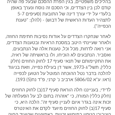
בהליכים משפטיים, בגין הפרת ההסכם שבעל פה שהיה
קודם לכן בין הצדדים, וכי הסכם זה נוסח ונערך באופן
בלעדי על ידי עורך דינה של התובעת (סעיפים 5-7
לתצהיר העדות הראשית של דבוש) - (להלן: "טענת
הכפייה").
לאחר שנחקרו הצדדים על אודות נסיבות חתימת החוזה,
ולאחר שעיינתי היטב במסכת הראיות ובטענות הצדדים,
אני רואה לדחות, מכל וכל, טענות אלה של הנתבעים,
ואסביר. הנתבעים לא הוכיחו, ולו בראשיתה של ראיה,
את התקיימותם של תנאי סעיף 17 לחוק החוזים (חלק
כללי), תשל"ג-1973, אשר דן בעילת כפייה, וזאת בניגוד
להלכה בדבר נטל ההוכחה המוטל על הטוען לכפייה
(ראו: ע"א 5806/02 ארביב נ' קרני, פ"ד נח(5) 193).
לדידי, בענייננו חלה הוראת סעיף 17(ב) לחוק החוזים
(חלק כללי) המורה, כי "אזהרה בתום לב על הפעלתה של
זכות אינה בגדר איום לעניין סעיף זה". הלכה היא, כי
סעיף 17(ב) לחוק החוזים מיועד לקדם את האינטרס
הציבורי הטמון במימוש זכויות, באמצעים שהועיד החוק