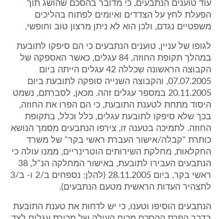
עוד טוענים הנתבעים, כי מדובר בהסכם שהושג תוך
הפעלת לחץ על הצדדים ואיומים לפתוח בהליכים
משפטיים נגדם, ולכן הוא לא ניתן מרצון טוב וחופשי.
לגופו של עניין, טוענים הנתבעים כי הם סיפקו לתובעת
במהלך תקופת החוזה, 84 עגלים, כאשר האספקה של
הקבוצה הראשונה שכללה 42 עגלים הייתה ביום
07.07.2005, והקבוצה השנייה סופקה לתובעת ביום
20.11.2005 במספר עגלים זהה. מכאן, לסברתם, נשמט
היסוד מתחת לטענת התובעת, כי הם הפרו את החוזה,
בכך שלא סיפקו לתובעת עגלים, כלל וכלל, בתקופת
החוזה. לתמיכה בטענה זו, צירפו הנתבעים מסמך הנושא
כותרת "קבלה/אישור העברת ראשי בקר" של משרד
החקלאות, מחלקת השירותים הוטרינריים, ממנו עולה כי
הנתבעים העבירו לתובעת, באישור המחלקה הנ"ל, 38
ראשי בקר, ביום 28.11.2005 (להלן: נספחים ב/2 ו- ב/3
לתצהיר העדות הראשית מטעם הנתבעים).
הנתבעים הוסיפו וטענו, כי יש לדחות את טענת התובעת
בדבר הפרת ההסכם מכוח העילה של מכירת עגלים לצד