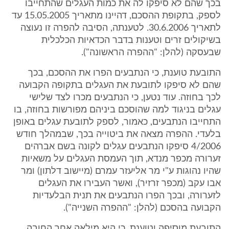
בכך שהם לא סיפקו לה את כמות העגלים שהתחייבו
לספק, בתקופת ההסכם, דהיינו מתאריך 15.05.2005 עד
לתאריך 30.6.2006. לטענתה, הסיבה להפרה זו נעוצה
בשיקולים זרים וטענות בדבר הכדאיות הכלכלית
שבעסקה (להלן: "ההפרה הראשונה").
התובעת טוענת, כי הנתבעים הפרו את ההסכם, בכך
שהם לא סיפקו לתובעת את העגלים בתקופה הקבועה
לכך בחוזה. עוד נטען, כי הנתבעים מכרו לצד שלישי
עגלים בניגוד למה שהוסכם ביניהם מפורשות בחוזה, בו
התחייבו הנתבעים, כאמור, לספק לתובעת עגלים באופן
בלעדי. ההפרה מצאה את ביטוייה בכך, שבמהלך חודש
4/2006 סיפקו הנתבעים עגלים לקונה בשם אברהים
זערורה מכפר מנדא, תוך העמסת העגלים על משאיות
שהיו נהוגות ע"י מר אליעזר עמרם (מיישוב דלתון) ומר
אבו עקב (מכפר זרזיר), ואשר העבירו את העגלים
לזערורה, ובכך הפרו הנתבעים את תנית הבלעדיות
הקבועה בהסכם (להלן: "ההפרה השנייה").
התובעת מוסיפה וטוענת, כי היא מילאה אחר החובה