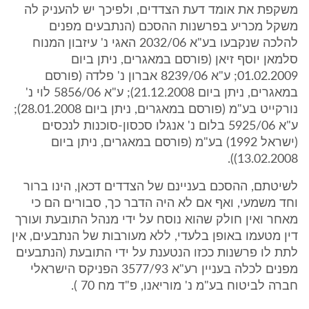
משקפת את אומד דעת הצדדים, ולפיכך יש להעניק לה
משקל מכריע בפרשנות ההסכם (הנתבעים מפנים
להלכה שנקבעו בע"א 2032/06 האגי נ' עיזבון המנוח
סלמאן יוסף זיאן (פורסם במאגרים, ניתן ביום
01.02.2009; ע"א 8239/06 אברון נ' פלדה (פורסם
במאגרים, ניתן ביום 21.12.2008); ע"א 5856/06 לוי נ'
נורקייט בע"מ (פורסם במאגרים, ניתן ביום 28.01.2008);
ע"א 5925/06 בלום נ' אנגלו סכסון-סוכנות לנכסים
(ישראל 1992) בע"מ (פורסם במאגרים, ניתן ביום
13.02.2008)).
לשיטתם, ההסכם בעניינם של הצדדים דכאן, הינו ברור
וחד משמעי, ואף אם לא היה הדבר כך, סבורים הם כי
מאחר ואין חולק שהוא נוסח על ידי מנהל התובעת ועורך
דין מטעמו באופן בלעדי, ללא מעורבות של הנתבעים, אין
לתת לו פרשנות ככזו הנטענת על ידי התובעת (הנתבעים
מפנים לכלה בעניין רע"א 3577/93 הפניקס הישראלי
חברה לביטוח בע"מ נ' מוריאנו, פ"ד מח 70 ).