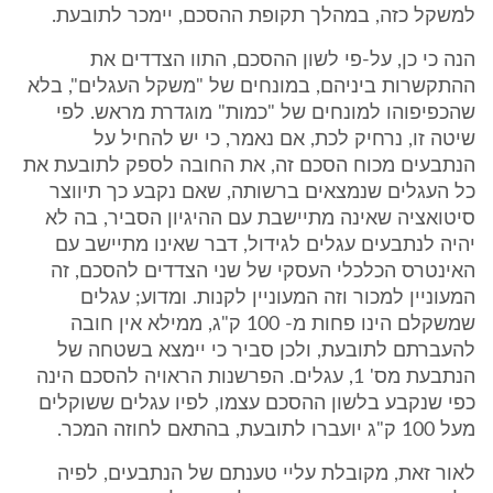
למשקל כזה, במהלך תקופת ההסכם, יימכר לתובעת.
הנה כי כן, על-פי לשון ההסכם, התוו הצדדים את
ההתקשרות ביניהם, במונחים של "משקל העגלים", בלא
שהכפיפוהו למונחים של "כמות" מוגדרת מראש. לפי
שיטה זו, נרחיק לכת, אם נאמר, כי יש להחיל על
הנתבעים מכוח הסכם זה, את החובה לספק לתובעת את
כל העגלים שנמצאים ברשותה, שאם נקבע כך תיווצר
סיטואציה שאינה מתיישבת עם ההיגיון הסביר, בה לא
יהיה לנתבעים עגלים לגידול, דבר שאינו מתיישב עם
האינטרס הכלכלי העסקי של שני הצדדים להסכם, זה
המעוניין למכור וזה המעוניין לקנות. ומדוע; עגלים
שמשקלם הינו פחות מ- 100 ק"ג, ממילא אין חובה
להעברתם לתובעת, ולכן סביר כי יימצא בשטחה של
הנתבעת מס' 1, עגלים. הפרשנות הראויה להסכם הינה
כפי שנקבע בלשון ההסכם עצמו, לפיו עגלים ששוקלים
מעל 100 ק"ג יועברו לתובעת, בהתאם לחוזה המכר.
לאור זאת, מקובלת עליי טענתם של הנתבעים, לפיה