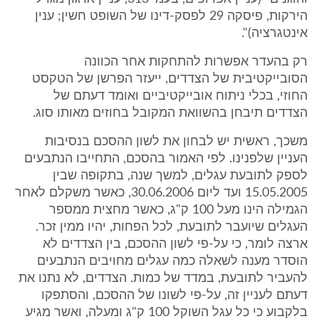
הירקות, פיסקה 29 לפסק-דינו של השופט חשין; ענין
אינטגרציה)".
רק בהעדר אפשרות להתחקות אחר הכוונה
הסובייקטיבית של הצדדים, ייעזר הפרשן של הטקסט
החוזי, בכלי ניתוח אובייקטיביים ואומד דעתם של
הצדדים תיבחן בהשוואת המקובל בחוזים מאותו סוג.
משכך, ראשית יש לבחון את לשון ההסכם בנסיבות
העניין שלפנינו. לפי האמור בהסכם, התחייבו הנתבעים
לספק לתובעת עגלים, למשך שנה, בתקופה שבין
15.05.2005 ועד ליום 30.06.2006, כאשר משקלם לאחר
הגמילה הינו מעל 100 ק"ג, כאשר מחצית ממספר
העגלים שיועבר לתובעת, לכל הפחות, יהיו ממין זכר.
ארצה לומר, כי על-פי לשון ההסכם, בין הצדדים לא
הוסדר מענה לשאלה כמה עגלים מחויבים הנתבעים
להעביר לתובעת, במדד של כמות. הצדדים, לא נתנו את
דעתם לעניין זה, על-פי לשונו של ההסכם, והסתפקו
בלקבוע כי כל עגל השוקל 100 ק"ג ומעלה, ואשר מגיע