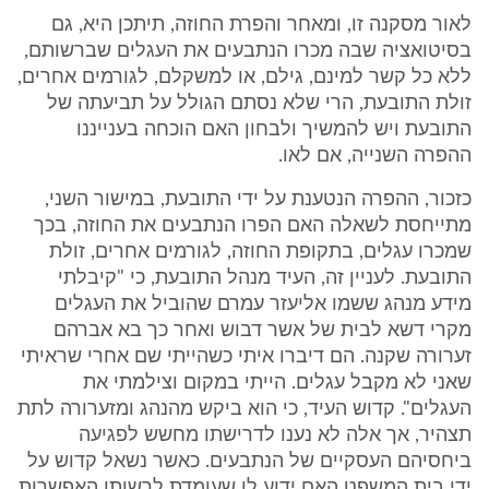
לאור מסקנה זו, ומאחר והפרת החוזה, תיתכן היא, גם
בסיטואציה שבה מכרו הנתבעים את העגלים שברשותם,
ללא כל קשר למינם, גילם, או למשקלם, לגורמים אחרים,
זולת התובעת, הרי שלא נסתם הגולל על תביעתה של
התובעת ויש להמשיך ולבחון האם הוכחה בענייננו
ההפרה השנייה, אם לאו.
כזכור, ההפרה הנטענת על ידי התובעת, במישור השני,
מתייחסת לשאלה האם הפרו הנתבעים את החוזה, בכך
שמכרו עגלים, בתקופת החוזה, לגורמים אחרים, זולת
התובעת. לעניין זה, העיד מנהל התובעת, כי "קיבלתי
מידע מנהג ששמו אליעזר עמרם שהוביל את העגלים
מקרי דשא לבית של אשר דבוש ואחר כך בא אברהם
זערורה שקנה. הם דיברו איתי כשהייתי שם אחרי שראיתי
שאני לא מקבל עגלים. הייתי במקום וצילמתי את
העגלים". קדוש העיד, כי הוא ביקש מהנהג ומזערורה לתת
תצהיר, אך אלה לא נענו לדרישתו מחשש לפגיעה
ביחסיהם העסקיים של הנתבעים. כאשר נשאל קדוש על
ידי בית המשפט האם ידוע לו שעומדת לרשותו האפשרות