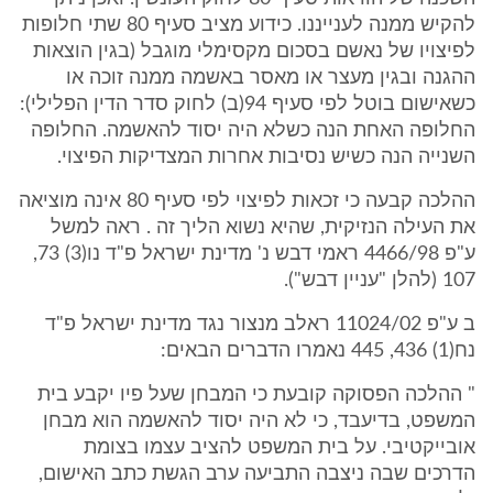
להקיש ממנה לענייננו. כידוע מציב סעיף 80 שתי חלופות
לפיצויו של נאשם בסכום מקסימלי מוגבל (בגין הוצאות
ההגנה ובגין מעצר או מאסר באשמה ממנה זוכה או
כשאישום בוטל לפי סעיף 94(ב) לחוק סדר הדין הפלילי):
החלופה האחת הנה כשלא היה יסוד להאשמה. החלופה
השנייה הנה כשיש נסיבות אחרות המצדיקות הפיצוי.
ההלכה קבעה כי זכאות לפיצוי לפי סעיף 80 אינה מוציאה
את העילה הנזיקית, שהיא נשוא הליך זה . ראה למשל
ע"פ 4466/98 ראמי דבש נ' מדינת ישראל פ"ד נו(3) 73,
107 (להלן "עניין דבש").
ב ע"פ 11024/02 ראלב מנצור נגד מדינת ישראל פ"ד
נח(1) 436, 445 נאמרו הדברים הבאים:
" ההלכה הפסוקה קובעת כי המבחן שעל פיו יקבע בית
המשפט, בדיעבד, כי לא היה יסוד להאשמה הוא מבחן
אובייקטיבי. על בית המשפט להציב עצמו בצומת
הדרכים שבה ניצבה התביעה ערב הגשת כתב האישום,