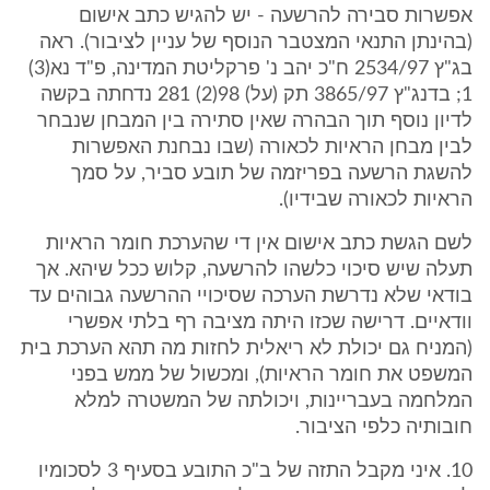
אפשרות סבירה להרשעה - יש להגיש כתב אישום
(בהינתן התנאי המצטבר הנוסף של עניין לציבור). ראה
בג"ץ 2534/97 ח"כ יהב נ' פרקליטת המדינה, פ"ד נא(3)
1; בדנג"ץ 3865/97 תק (על) 98(2) 281 נדחתה בקשה
לדיון נוסף תוך הבהרה שאין סתירה בין המבחן שנבחר
לבין מבחן הראיות לכאורה (שבו נבחנת האפשרות
להשגת הרשעה בפריזמה של תובע סביר, על סמך
הראיות לכאורה שבידיו).
לשם הגשת כתב אישום אין די שהערכת חומר הראיות
תעלה שיש סיכוי כלשהו להרשעה, קלוש ככל שיהא. אך
בודאי שלא נדרשת הערכה שסיכויי ההרשעה גבוהים עד
וודאיים. דרישה שכזו היתה מציבה רף בלתי אפשרי
(המניח גם יכולת לא ריאלית לחזות מה תהא הערכת בית
המשפט את חומר הראיות), ומכשול של ממש בפני
המלחמה בעבריינות, ויכולתה של המשטרה למלא
חובותיה כלפי הציבור.
10. איני מקבל התזה של ב"כ התובע בסעיף 3 לסכומיו