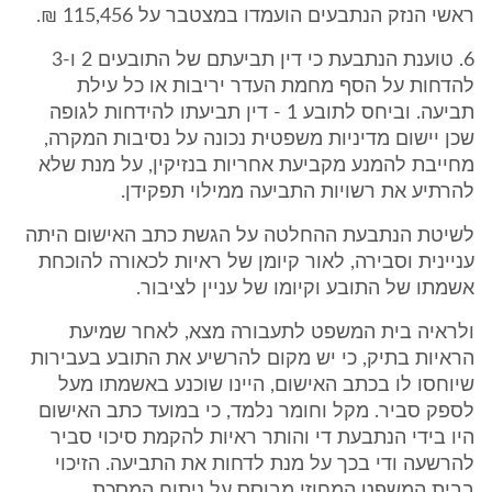
ראשי הנזק הנתבעים הועמדו במצטבר על 115,456 ₪.
6. טוענת הנתבעת כי דין תביעתם של התובעים 2 ו-3
להדחות על הסף מחמת העדר יריבות או כל עילת
תביעה. וביחס לתובע 1 - דין תביעתו להידחות לגופה
שכן יישום מדיניות משפטית נכונה על נסיבות המקרה,
מחייבת להמנע מקביעת אחריות בנזיקין, על מנת שלא
להרתיע את רשויות התביעה ממילוי תפקידן.
לשיטת הנתבעת ההחלטה על הגשת כתב האישום היתה
עניינית וסבירה, לאור קיומן של ראיות לכאורה להוכחת
אשמתו של התובע וקיומו של עניין לציבור.
ולראיה בית המשפט לתעבורה מצא, לאחר שמיעת
הראיות בתיק, כי יש מקום להרשיע את התובע בעבירות
שיוחסו לו בכתב האישום, היינו שוכנע באשמתו מעל
לספק סביר. מקל וחומר נלמד, כי במועד כתב האישום
היו בידי הנתבעת די והותר ראיות להקמת סיכוי סביר
להרשעה ודי בכך על מנת לדחות את התביעה. הזיכוי
בבית המשפט המחוזי מבוסס על ניתוח המסכת