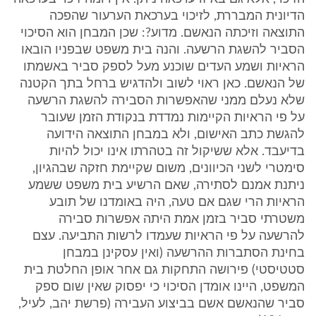
הדיונית המבררת, לזיכוי בערכאת הערעור שהפכה
התוצאה וזיכתה הנאשם. מדוע?: שכן המבחן הוא הסיכוי
הסביר להשגת הרשעה. והנה בית משפט שבפניו הובאו
הראיות ושמע העדים שוכנע מעל לספק סביר באשמתו
של הנאשם. כאן ראוי לשוב ולהדגיש ברחל בתך הקטנה
שלא נעלם ממני שהאפשרות הסבירה להשגת הרשעה
על פי הראיות הקיימות נמדדת בנקודת הזמן שעובר
להגשת כתב האישום, ולא במבחן התוצאה הידועה
בדיעבד. אלא ששיקול זה בטהרתו אינו יכול להיות
סימטרי לשני הכיוונים, משום שקיימת חזקה שבהגיון,
ניתנת אמנם לסתירה, שאם הרשיע בית משפט ששמע
הראיות הרי שגם אם טעה, היה באומדנו של תובע
משטרתי סביר בזמן אמת היתה אפשרות סבירה
להרשעה על פי הראיות שעמדו לרשות התביעה. עצם
בחינת הסתברות ההרשעה (ואין עסקינן במבחן
סטטיסטי) פירושה התחקות גם אחר אופן החלטת בית
המשפט, היינו אומדן הסיכוי כי יפסוק שאין שום ספק
סביר שהנאשם אשם בביצוע העבירה (פרשת יהב, לעיל,