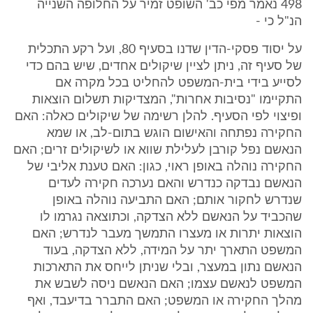
498 נאמר מפי כב' השופט זמיר על החלופה השנייה
הנ"ל כי -
על יסוד פסקי-הדין שדנו בסעיף 80, ועל רקע התכלית
של סעיף זה, ניתן לציין שיקולים אחדים, שיש בהם כדי
לסייע בידי בית-המשפט להחליט בכל מקרה אם
התקיימו "נסיבות אחרות", המצדיקות תשלום הוצאות
ופיצוי לפי הסעיף. להלן רשימה של שיקולים כאלה: האם
החקירה נפתחה והאישום הוגש בתום-לב, או שמא
הנאשם נפל קורבן לעלילת שווא או לשיקולים זרים; האם
החקירה נוהלה באופן ראוי, כגון: האם טענת אליבי של
הנאשם נבדקה כנדרש והאם נערכה חקירה לעדים
שנדרש לחקור אותם; האם התביעה נוהלה באופן
שהכביד על הנאשם ללא הצדקה, וכתוצאה נגרמו לו
הוצאות יתרות או מעצרו התמשך מעבר לנדרש; האם
המשפט התארך יתר על המידה, ללא הצדקה, בעוד
הנאשם נתון במעצר, ובלי שניתן לייחס את התארכות
המשפט לנאשם עצמו; האם הנאשם ניסה לשבש את
מהלך החקירה או המשפט; האם התברר בדיעבד, ואף