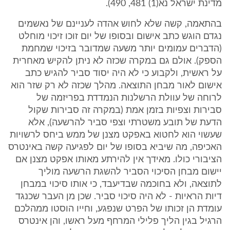
מדינת ישראל נא(1) 481, 490).
בהתאמה, קשה שלא לחוש אהדה לעניינם של נאשמים
נגדם הוגש כתב אישום ובסופו של יום זוכו זיכוי מוחלט
(הדברים עמומים יותר משעה שמדובר בזיכוי שמחמת
הספק). אולם גם במקרה שכזה לא ניתן להקיש מאחרית
על ראשית, ולקבוע כי לא היה יסוד סביר להגיש כתב
אישום לאור מבחן התוצאה. מהלך שכזה לא רק שזר הוא
לרוחה של עוולת הרשלנות הנמדדת בפריזמה של
סבירות וצפיות בזמן אמת (במקרה זה סבירות שקול
הדעת של תובע משטרתי וצפי סביר להרשעה), אלא
שעשוי הוא לחטוא באפקט מצנן של ממש ביחס לרשויות
האכיפה, מה שיביא בסופו של יום לפגיעה קשה באינטרס
הציבורי כולו. מאידך אין להירתע מאותו אפקט מצנן אם
יישום מבחן הסיכוי הסביר להשגת הרשעה מוליך
לתוצאה, ולא בחוכמה שבדיעבד, כי אותו סיכוי במבחן
דיות הראיות - לא היה סיכוי סביר. שכן מן העבר שכנגד
עומדת הן זכותו של הפרט שנפגע, וחייו הוסטו ממהלכם
הרגיל בגין הליך פלילי המרחף מעל ראשו, והן אינטרס