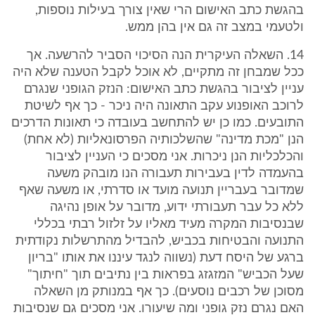
בהגשת כתב האישום הרי שאין צורך בעילות נוספות,
ולטעמי במצב זה גם אין בהן ממש.
14. השאלה העיקרית הנה הסיכוי הסביר להרשעה. אך
ככל שמבחן זה מתקיים, לא אוכל לקבל הטענה שלא היה
עניין לציבור בהגשת כתב האישום: הנזק הגופני שנגרם
לרוכב האופנוע עקב התאונה היה ניכר - כך אף לשיטת
התובעים. כמו כן יש להתחשב בעובדה כי תאונות הדרכים
הנן "מכת מדינה" שהשלכותיה הפרסונאליות (לא אחת)
והכלכליות הנן ניכרות. אני מסכים כי העניין לציבור
בהעמדה לדין בעבירות תעבורה הנו מובהק משעה
שמדובר בעבריין תנועה מועד או סדרתי, או משעה שאף
ללא כל עבר תעבורתי ידוע, מדובר על אופן נהיגה
שבנסיבות המקרה מעיד מאליו על זלזול רבתי בכללי
התנועה והבטיחות בכביש, להבדיל מהתרשלות נקודתית
ברגע של היסח דעת (נשווה לנגד עיננו את אותו "בריון
שעל הכביש" המזגזג בפראות בין נתיבים תוך "חיתוך"
מסוכן של רכבים נוסעים). כך אף במנותק מן השאלה
האם נגרם נזק גופני ומה שיעורו. אני מסכים גם שנסיבות