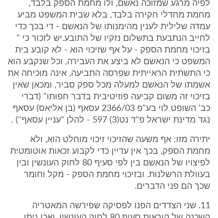
לפיה מרגע שמזוכה נאשם, ולו מחמת הספק בלבד,
מחמת מחדלי חקירה בלבד, בלא שבית המשפט מביע
עמדה שלילית לענין מהימנותו של הנאשם - די בכך כדי
לחייב הנתבעת בתשלום נזקיו של התובע.יש לזכור כי "
בזיכוי מחמת הספק - על אף שזיכוי הוא - לא קובע בית
המשפט כי הנאשם לא ביצע את העבירה, וכל שנקבע הוא
כי התשתית הראייתית שפרסה התביעה, אינה מוכיחה את
אשמתו של הנאשם למעלה מכל ספק סביר, ומכאן שאין
בזיכוי זה משום קביעה פוזיטיבית בדבר חפותו" (דברי
כב' השופט לוי בע"פ 2366/03 עסאף (בן אליאס) עסאף
נגד מדינת ישראל פ"ד נט(3) 597 - להלן "עניין עסאף") .
יתירה מזו: אף משעה שהזיכוי זיכוי מוחלט הוא, ולא
מחמת הספק, בכך אין עדיין כדי לקבוע זכאות אוטומטית
לפיצויו של הנאשם בין לפי סעיף 80 לחוק העונשין ובין
בעוולת הרשלנות. ובזיכוי מחמת הספק - מקל וחומר
שכך הם פני הדברים.
11. שני הצדדים הפנו לפסיקה שפירשה המאטריה
השכנה של הוראות סעיף 80 לחוק העונשין. ואכן ניתן