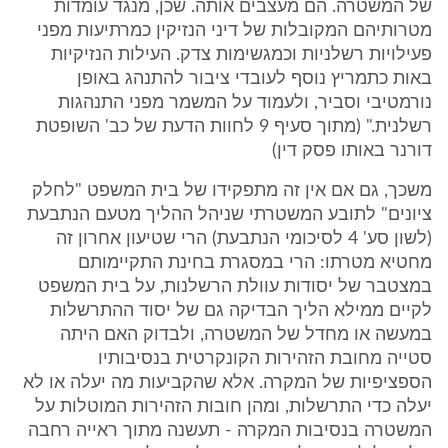
של המשטרה. הם מעצבים אותה. שכן, מנגד עומדות
מטרותיהם המקובלות של דיני הנזיקין כמרתיעות מפני
פעילויות רשלניות וכמגשימות צדק. העילות הנזיקיות
באות כתמריץ נוסף לעובדי ציבור להתנהג באופן
נורמטיבי וסביר, ולעמוד על המשמר מפני התנהגות
רשלנית." (מתוך סעיף 9 לחוות הדעת של כב' השופטת
דורנר באותו פסק דין)
משכך, גם אם אין זה מתפקידו של בית המשפט "לחלק
ציונים" לתובע המשטרתי שניהל ההליך מטעם הנתבעת
(לשון סע' 4 לסיכומי הנתבעת) הרי שטיעון אחרון זה
מחטיא מטרתו: הרי במסגרת בחינת התקיימותם
במצטבר של יסודות עוולת הרשלנות, על בית המשפט
לקיים ממילא הליך הבדיקה גם של יסוד ההתרשלות
במעשה או מחדל של המשטרה, ולבדוק האם היתה
סטייה מחובת הזהירות הקונקרטית בנסיבותיו
הספציפיות של המקרה. אלא שהקביעות מה יעלה או לא
יעלה כדי התרשלות, ומהן חובות הזהירות המוטלות על
המשטרה בנסיבות המקרה - תעשנה מתוך ראייה רחבה