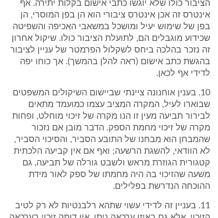
הציבור כולו שלא יוגשו כתבי אישום בקלות יתירה. אף
אינטרס זה אכן אינטרס ציבורי הוא הן בפן המוסרי, הן
בפן של שימוש יעיל ומושכל במשאבי האכיפה והשפיטה
שכידוע מוגבלים הם, לתועלת הציבור כולו. שיקול אחרון
זה נזכר בהלכה ביחס לשקלול הפרמטר של עניין לציבור
בהגשת כתב אישום (ראה להלן בהמשך). אך כוחו יפה
לדידי אף לכאן.
10. בענין אוחנונה ציינתי שביישום השיקולים המשפטים
שבוארו לעיל, המקרה המציב עצמו כמועמד מתאים
לבירור תביעה מעין זו הנו מקרה של זיכוי מוחלט, ופחות
מקרה של זיכוי מחמת הספק. הדבר מובן אם נזכור
שהמבחן הוא מבחנו של התובע הסביר, והסיכוי הסביר,
לא הוודאי, להשגת הרשעה; ואף אם אין קביעה הלכתית
קטגורית הגוזרת מראש ולשבט גורלה של תביעה, גם
משעה שהזיכוי בה היה מחמתו של ספק לאור מידת
ההוכחה הנדרשת בפלילים.
11. בעניין זה לדידי עשוי שתהא רלבנטיות לא רק לטיב
הזיכוי, אלא גם באיזו ערכאה ניתן. אין דומה זיכוי בערכאה