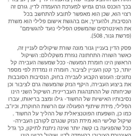
בכך הוכנס גורם גמיש למערכת ההעמדה לדין. גורם זה
רצוי הוא, שכן הוא מאפשר לתובע להתחשב בכל
הנסיבות, ולהעריך, אם בהגשת אישום פלילי הוא משרת
את האינטרסים שהמשפט הפלילי נועד להגשימם"
(פרשת גנור, 508).
פסק הדין בעניין גנור מונה שורת שיקולים לעניין זה,
כאשר השורה התחתונה נגזרת משקלולם: השיקול
הראשון הינו חומרת המעשה- ככל שמעשה העבירה קל
יותר, כך קטן העניין לציבור. חומרה זו נמדדת לפי מספר
נתונים: העונש הקבוע לעבירה בחוק, הנסיבות הסובבות
את ביצוע העבירה, היקף הנזק שהמעשה גרם לציבור וכן
שכיחותה של ההתנהגות העבריינית. השיקול השני הינו
נסיבותיו האישיות של החשוד- גילו ומצב בריאותו, עברו
הפלילי, מידת שיתוף הפעולה עם הרשות החוקרת, וכיו"ב.
כמו כן, השפעתו הפוטנציאלית של ההליך על החשוד .
שיקול שלישי הוא מידת הנזק שנגרם לקורבן העבירה-
ככל שהפגיעה בו קשה יותר ואינה ניתנת לתיקון, כך גדל
האינטרס הציבורי בהעמדה לדין. שיקול רביעי הינו