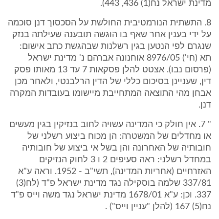
מדינת ישראל נח(1) 436, 443).
8. התשתית הנורמטיבית החולשת על הסכסוך דנן סוכמה
על ידי בענין אחר שאף בו הוגשה תובענה שעילתה בנזק
שנגרם לפי הנטען בגין רשלנות שבהגשת כתב אישום:
תא (חי') 8976/05 אוחנונה אברהם נ' מדינת ישראל
(פרסום נבו). אצטט להלן פסקאות 7 עד 13 מאותו פסק
דין, שעניינן בסיכום כללי של הדין הרלבנטי, ולאחר מכן
אבחן מהי התוצאה המתחייבת מיישומו בעובדות המקרה
דנן.
" 7. אין חולק כי המדינה עשויה לחוב בנזיקין בגין מעשים
או מחדלים של המשטרה: הן מכוח ביצוע רשלני של
חובותיה של האחרונה והן בשל אי ביצוע של חובותיה
במחדל רשלני: ראה סעיפים 2 ו 3 לחוק הנזיקים
האזרחיים (אחריות המדינה), תשי"ב - 1952. וראה ע"א
337/81 שלמה בוסקילה נגד מדינת ישראל פ"ד (לח(3)
337. וכן: ע"א 1678/01 מדינת ישראל נגד משה וייס פ"ד
נח(5) 167 (להלן "עניין וייס") .