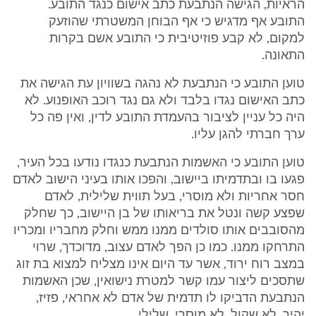
הראיות, הגישה הנתבעת כתב אישום כנגד התובע.
התובע אף מדגיש כי אף הבוחן המשטרתי שהוזעק
למקום, לא קבע פוזיטיבית כי התובע אשם בקרות
התאונה.
טוען התובע כי הנתבעת לא נהגה בשוויון עת הגישה את
כתב האישום נגדו בלבד ולא גם נגד רוכב האופנוע. לא
היה כל עניין לציבור בהעמדת התובע לדין, ואין פה כל
ערך חברתי להגן עליו.
טוען התובע כי האשמות הנתבעת כנגדו נודעו בכל העיר,
פגעו בו ובתדמיתו ביישוב, והפכו אותו בעיני הישוב לאדם
חסר אחריות ולא מוסרי, בעל תווית שלילית, לאדם
שפצע קשה ונטל את בריאותו של בן היישוב, כך שחלק
מהסובבים אותו סולדים ממנו ממש וחלק מחבריו ומכריו
התרחקו ממנו. כמו כן הפך לאדם עצוב, מדוכדך, שרוי
במצב רוח ירוד, אשר עד היום אינו מצליח למצוא בת זוג
שתסכים ליצור עמו קשר למטרת נישואין, שכן האשמות
הנתבעת הדביקו לו תדמית של אדם לא אחראי, פזיז,
יהיר, לא שקול, לא מוסרי, שלילי.