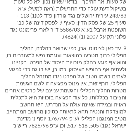
של טעות. אך ההיפך - בודאי שאינו נכון. לא כל טעות
בשיקול דעת עולה כדי התרשלות (ראה למשל: ע"א
243/83 עירית ירושלים נגד גורדון פ"ד לט(1) 113 -
סעיף 25 של פסק הדין; סעיף 9 לפסק דינה של כב'
השופטת ארבל בע"א 5586/03 ד"ר לארי פרימונט נגד
פלוני תק על 2007 (1) )4624). "
9. עד כאן לציטוט. אכן, כפי שבואר בהלכה, ההליך
הפלילי כרוך מטבעו בהוצאות ועוגמת נפש למעורבים בו,
והוא אף פוגע בחלק מזכויות היסוד של הפרט, בקניינו
ולעתים אף בחופש העיסוק. כמו כן, יש בו גם כדי לפגוע
לעתים בשמו הטוב של הפרט נגדו מתנהל ההליך
הפלילי. חרף זאת, אין מנוס מפגיעה זו לשם הגשמת
מטרות ההליך הפלילי והגשמת עניינם של פרטים אחרים
והציבור בכללותו. כל עוד הפגיעה בזכויות היא לתכלית
ראויה ובמידה שאינה עולה על הנדרש, היא תחשב
למוצדקת והנטיה תהא לראותה כסיכון מחושב המתחייב
מטיב המנגנון הפלילי (ע"פ 1767/94 יוסף נ' מדינת
ישראל נג(1) 505, 517-518, וכן ע"פ 7826/96 רייש נ'