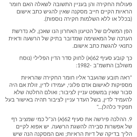
פעולות החקירה והן בעניין התשובה לשאלה האם חומר
הראיות הקיים חייב מסקנה שאין להגיש כתב אישום
(בכלל או ללא השלמות חקירה נוספות).
הפן המשלים של הטיעון האחרון הנו שאכן, לא נדרשת
הערכה של המאשימה שמדובר בתיק של הרשעה ודאית
כתנאי להגשת כתב אישום.
כך קובע סעיף 62(א) לחוק סדר הדין הפלילי (נוסח
משולב) התשמ"ב -1982:
"ראה תובע שהועבר אליו חומר החקירה שהראיות
מספיקות לאישום אדם פלוני, יעמידו לדין, זולת אם היה
סבור שאין במשפט עניין לציבור; ואולם החלטה שלא
להעמיד לדין, בשל העדר עניין לציבור תהיה באישור בעל
תפקיד כלהלן..."
9. ההלכה פירשה את סעיף 62(א) הנ"ל כמי שמציב רף
של אפשרות סבירה להשגת הרשעה. יש אפוא לקיים
הליך בדיקה של דיות הראיות; ואם המסקנה הנה שיש