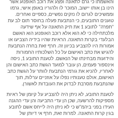
והאשמתו כי גרם לתאונה ופצע את רוכב האופנוע אשר
הינו בן אותו יישוב, המוכר לו ולהוריו באופן אישי, גרמו
וממשיכים לגרום לו נזקים נפשיים, כספיים ואחרים.
טוענים התובעים, כי הנתבעת פעלה בחוסר תום לב עת
"תפרה" לתובע 1 את תיק התאונה על אף שידעה
מלכתחילה כי לא הוא אלא רוכב האופנוע הוא האשם
הבלעדי בקרות התאונה. הראיות שהיו בידיה הצביעו או
אמורות היו להצביע בכיוון זה. חרף זאת בחרה הנתבעת
להגיש את כתב האישום על כל השלכותיו החמורות
והידועות מבחינתו של הנאשם. לטענת התובע 1, ניסה
אינספור פעמים, הן עובר למועד הגשת כתב האישום והן
לאחריו, להניא את גורמי הנתבעת לוותר על הגשת כתב
האישום, אולם טענותיו נפלו על אוזניים ערלות, תוך
שהנתבעת מסרבת לבדוק את העובדות לאשורן.
לטענת התובע, לא ניתן היה להצביע על קיומן של ראיות
מספיקות להרשעה, שכן הן עדי התביעה והן עדי ההגנה
העידו בפני ביהמ"ש כי לא ניתן היה לייחס אשם לתובע
בגין קרות התאונה. למרות זאת, חרף אי דיותן של