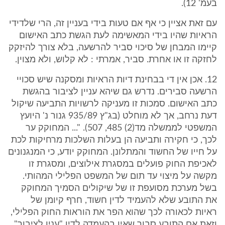
בעמ' 12).
עם זאת אציין כי אף אם טעות בידי בעניין זה, הרי שלדידי
הראיות שהיו בידי המאשימה לעת הגשת כתב האישום
קיימו המבחן של סיכוי סביר להרשעה, בלא צורך להיזקק
לחזקה זו או אחרת. סביר, אמרתי : לא קלוש, ולא מצוין.
12. אכן אין די בבחינת דיות הראיות ומסקנה שיש סכויי
הרשעה סבירים. נדרש גם שיהא עניין לציבור בהגשת
כתב האישום. סמכות זו מעניקה לרשויות התביעה שיקול
דעת נרחב, אך לא מוחלט (בג"ץ 935/89 גנור נ' היועץ
המשפטי לממשלה מד(2) 485, 507). "... המחוקק ער
לכך, כי חקירה ותביעה הן בעלות השלכות מרחיקות לכת
על חייו של החשוד והמתלונן. המחוקק יודע, כי המנגנונים
לאכיפת החוק פועלים במסגרת אילוצים, ומסגרת זו
מקשה על מיצוי עד תום של המשפט הפלילי המהותי.
בשל מערכת מסועפת זו של שיקולים הסמיך המחוקק
את התובע שלא להעמיד לדין חשוד, חרף קיומן של
ראיות לכאורה לכך שהוא הפר את הוראות החוק הפלילי,
וזאת אם התובע סבור שאין בהעמדה לדין "ענין לציבור".