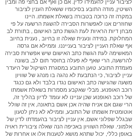
לציבור עניין להעמידו לדין. אם כן ואף אם בחצי פה ומבין
השיטין, מודה התובע בסיכומיו ששאלת הענין לציבור
במקרה זה כרוכה בטבורה בשאלת אשמתו. היינו
שחוזרים אנו לאפשרות הסבירה להשגת הרשעה על פי
מבחן דיות הראיות לעת הגשת כתב האישום , בתורת לב
המחלוקת. במידה ונענית שאלה זו בחיוב , נענית בחיוב
אף שאלת העניין לציבור בענייננו. וממילא אם גרסה
המאשימה לעת הגשת כתב האישום שיש אפשרות סבירה
להרשעה, הרי שאף לא פעלה בחוסר תום לב, בשונה
מעמדת התובע. טוען התובע במסגרת השיקול של היעדר
עניין לציבור, כי הנתבעת לא נהגה בו מנהג של שוויון
משעה שהגישה כתב האישום נגדו בלבד ולא גם כנגד
רוכב האופנוע. מבלי שאקבע מסמרות בשאלת אשמתו
של רוכב האופנוע שכן עניינו לא עומד לדיון בהליך זה,
הרי שגם אם אניח שהיה אכן אשם בתאונה, אין זה שולל
אוטומטית אשמתו של התובע, וממילא לא ניתן לטעון
שבגלל שפלוני אשם, אין עניין לציבור בהעמדתו לדין של
אלמוני. שאלת השוויון באכיפה הנה שאלה ציבורית ראויה
באופן כללי, יכול שתהא מושא לטענות אלו או אחרות של