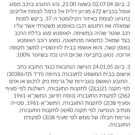
2. ביום 02.07.04 בשעה 21:00, נהג התובע ברכב מסוג
אופל בכביש 672 מכיוון דלית אל כרמל לצומת אליקים.
בהגיעו לצומת באיזור הקילומטר ה-37, ביקש לפנות
שמאלה ואז התנגש רכבו באופנוע משטרתי אשר עליו
רכב שוטר שהיה במשימה. האופנוע פגע בדלת הרכב
בצד שמאל. כתוצאה מהתאונה, נפצע רוכב האופנוע
באופן קשה, והוא אושפז בבית לווינשטיין למשך תקופה
ארוכה. נטען בתביעה שכיום הינו נכה בשיעור 100%.
3. ביום 24.01.05 הגישה הנתבעת כנגד התובע כתב
אישום בבית המשפט לתעבורה בחיפה (ת"ד 30386/05)
. התובע הואשם בעבירות של גרימת נזק לרכוש או אדם
לפי תקנה 21(ב)(2) לתקנות התעבורה, רשלנות לפי סעיף
62(2) לפקודת התעבורה (נוסח חדש), התשכ"א-1961
וסעיף 38(2) לתקנות התעבורה, התשכ"א-1961, סטייה
מנתיב הנסיעה לפי תקנה 40(א) לתקנות התעבורה,
וגרימת חבלה של ממש לפי סעיף 38(3) לפקודת
התעבורה.