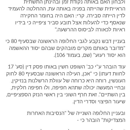
ולבחון האם באותה נקודת זמן ובהינתן התשתית
הראייתית שהייתה בפניה באותה עת, ההחלטה להעמיד
לדין הייתה סבירה. קרי: האם היה בחומר החקירה
שנאסף כדי להעלות אצל תובע סביר ציפייה כי בידיו
ראיות לכאורה לביסוס ההרשעה."
בעניין דבש נקבע לגבי החלופה הראשונה שבסעיף 80 כי
"מדובר באותם מקרים מובהקים שבהם יסוד ההאשמה
הוא יסוד רעוע" (שם, בעמוד 106).
עוד הובהר ע"י כב' השופט חשין באותו פסק דין (סע' 17
לחוות דעתו) כי "אכן, העילה הראשונה שבסעיף 80 לחוק
העונשין, רוחה היא כרוחה של עוולת הרשלנות בנזיקין,
ובחיי המעשה יכולה שתהא חפיפה, ולו חפיפה חלקית,
בין השתיים". זאת חרף השוני בין ראשי הנזק הספציפיים,
שיעור הפיצוי וסדרי הדין.
ובעניין החלופה השנייה של "הנסיבות האחרות
המצדיקות" הובהר כי -