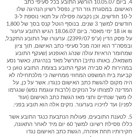
4. ביום 10.05.07 הורשע התובע בכל סעיפי כתב
האישום. במסגרת גזר הדין, נפסל רשיון הנהיגה שלו
ל-10 חודשים, וכן נקבעה פסילה על תנאי נוספת ל-3
חודשים למשך 3 שנים. בנוסף הוטל קנס בסך של 1,800
₪ או 18 ימי מאסר. ביום 18.06.07 הגיש התובע ערעור
על פסק הדין (ע"פ 2399/07). ערעורו של התובע התקבל,
ובפסה"ד הוא זוכה מכל סעיפי כתב האישום, תוך ציון
שמחומר הראיות עולה שנהג האופנוע (שעקף התובע
משמאלו, באותו נתיב) התרשל מאד בנהיגתו, כאשר נסע
במהירות לא סבירה ועקף התובע בצומת. התובע טוען כי
קביעת בית המשפט המחוזי ממחישה כי מלכתחילה לא
היה מקום להגשת כתב האישום כנגדו. אשר על כן, על
המדינה לפצותו על הנזקים (לרבות עוגמת נפש) שנגרמו
לו משך שנתיים וחצי מאז הגשת כתב האישום (ועוד
לפניו) ועד לזיכויו בערעור. נזקים אלה הוא תובע בפני.
5. לטענת התובעים, פעולות הנתבעת כנגד התובע אשר
כללו פסילת רשיונו למשך 60 יום מיד לאחר התאונה,
חקירותיו תחת אזהרה, הגשת כתב האישום נגדו