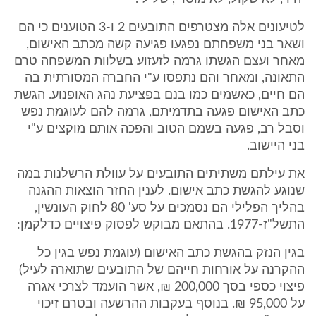
לטיעונים אלה מצטרפים התובעים 2 ו-3 הטוענים כי הם
ושאר בני משפחתם נפגעו פגיעה קשה מכתב האישום,
מאחר ועצם הגשתו גרמה לזעזוע בשלוות המשפחה טרם
התאונה, ומאחר והם נתפסו ע"י החברה המסורתית בה
הם חיים, כאשמים כמו בנם בפציעת נהג האופנוע. הגשת
כתב האישום פגעה בתדמיתם, גרמה להם לעוגמת נפש
וסבל רב, פגעה בשמם הטוב והפכה אותם מוקצים ע"י
בני היישוב.
את עילתם משתיתים התובעים על עוולת הרשלנות במה
שנוגע להגשת כתב אישום. לענין החזר הוצאות ההגנה
בהליך הפלילי הם נסמכים על סע' 80 לחוק העונשין,
התשל"ז-1977. בהתאם מבוקש לפסוק פיצויים כדלקמן:
בגין הנזק בהגשת כתב האישום (עוגמת נפש בגין כל
ההקרנה על אורחות חייהם של התובעים שתוארה לעיל)
פיצוי כספי בסך 200,000 ₪, אשר הועמד לצרכי אגרה
על 95,000 ₪. בנוסף בעקבות ההרשעה ובטרם זיכוי