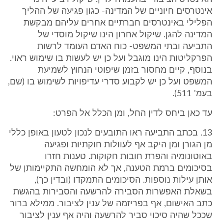
אינטרסים חיוניים של המדינה- כגון פגיעה של ההליך
הפלילי באינטרסים חברתיים אחרים עליהם מבקשת
המדינה להגן. שיקול אחרון הינו שיקול מוסדי של
התביעה ובתי המשפט- כוח האדם העומד לרשות
הפרקליטות הינו מוגבל ועל כן יש לעשות בו שימוש ראוי.
בנוסף, קיים מחסור בזמן שיפוטי הנחוץ לשמיעת
המשפט ועל כן יש לקבוע סדרי עדיפויות לשימוש בו (שם,
בעמ' 511).
עד כאן ביחס לדין החל, ומן הכלל אל הפרט:
13. בכתב התביעה ראו התובעים לנכון לטעון באופן כללי
מן הגורן ומן היקב אף לעוולות חוקתיות ופגיעה
באוטונומיה והפרת חובות חקוקות. טענות חזרו
בסיכומים ברמת הטענה, אך לא הומחשה התקיימותן של
אותן עילות נוספות. הסיכומים התמקדו (ובדין כך),
בשאלת האפשרות הסבירה להרשעה והסבירות בהגשת
כתב האישום, אף בפריזמה של ענין לציבור. ממילא ברור
שככל שהיה סיכוי סביר להרשעה והיה אף ענין לציבור