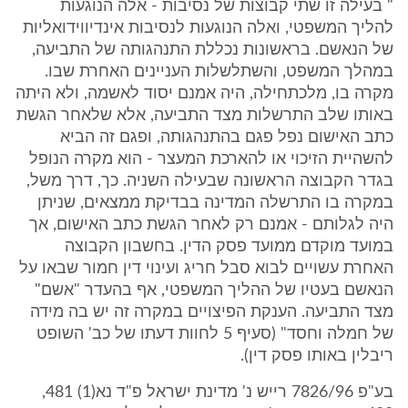
" בעילה זו שתי קבוצות של נסיבות - אלה הנוגעות
להליך המשפטי, ואלה הנוגעות לנסיבות אינדיווידואליות
של הנאשם. בראשונות נכללת התנהגותה של התביעה,
במהלך המשפט, והשתלשלות העניינים האחרת שבו.
מקרה בו, מלכתחילה, היה אמנם יסוד לאשמה, ולא היתה
באותו שלב התרשלות מצד התביעה, אלא שלאחר הגשת
כתב האישום נפל פגם בהתנהגותה, ופגם זה הביא
להשהיית הזיכוי או להארכת המעצר - הוא מקרה הנופל
בגדר הקבוצה הראשונה שבעילה השניה. כך, דרך משל,
במקרה בו התרשלה המדינה בבדיקת ממצאים, שניתן
היה לגלותם - אמנם רק לאחר הגשת כתב האישום, אך
במועד מוקדם ממועד פסק הדין. בחשבון הקבוצה
האחרת עשויים לבוא סבל חריג ועינוי דין חמור שבאו על
הנאשם בעטיו של ההליך המשפטי, אף בהעדר "אשם"
מצד התביעה. הענקת הפיצויים במקרה זה יש בה מידה
של חמלה וחסד" (סעיף 5 לחוות דעתו של כב' השופט
ריבלין באותו פסק דין).
בע"פ 7826/96 רייש נ' מדינת ישראל פ"ד נא(1) 481,