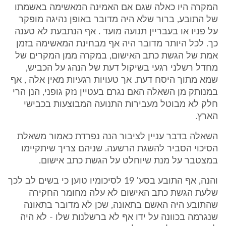
המקרה היו כאלה שגם אם האמינה המאשימה באשמתו
של התובע, ברור שלא היה מדובר באופן נהיגה מופקר
על פניו או בעבריין תנועה מועד . אף הנתבעת לא טענה
כך. לכל היותר מדובר היה אף מבחינת המאשימה בזמן
אמת של הגשת כתב האישום, במקרה ממן המקרים של
מחדל רשלני רגעי בשיקול דעת של הנהג על הכביש,
שמא מתוך היסח דעת. אך טעויות רגעיות מאין אלה , אף
במנותק מן השאלה האם נגרם בעטיין נזק גופני, הנן הרי
חלק לא מבוטל מעבירות התנועה המבוצעות בכבישי
הארץ.
השאלה בדבר עניין לציבור הנה נפרדת כאמור משאלת
הסיכוי הסביר להשגת הרשעה. שניהם צריך שיתקיימו
במצטבר על מנת שיוחלט על הגשת כתב אישום.
והנה, אף התובע בסע' 19 לסיכומיו טוען כי בשים לב לכך
שלעת הגשת כתב האישום לא עלה מחומר החקירה
שהתובע היה האשם בתאונה, שכן לא מדובר בתאונה
שנגרמה בכוונה על ידו אף לא ברשלנות שלו - לא היה