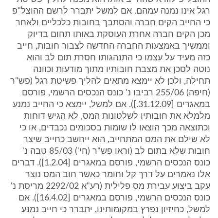
רגל אינו נמנה עמהם. אם למשל יתברר לרשם ההוצל"פ
כי החייב הקים חברה והסתבך בחובות כלכליים ולאחר
מכן הקים חברה אחרת העוסקת באותו תחום בדיוק
וממשיך באמצעות החברה החדשה לצבור חובות, חייב
כזה מעיד על עצמו כי התנהגותו חסרת תום לב והוא
נוטה לסכן את מצבת חובותיו מתוך מודעות וכוונה
תחילה, ולכן לא יימצא מתאים להליך פשיטת רגל (פש"ר
(חיפה) 255/06 רביבו נ' כונס הנכסים הרשמי, פורסם
במאגרים [31.12.09.]). אם למשל, יימצא כי החייב נמנע
מלמלא את חובותיו לשלטונות המס, לא הגיש דוחות
וכתוצאה מכך הוצאו לו שומות בסכומים נכבדים, או כי
לא שילם את המס המתחייב, הוא ייחשב כחייב שיצר
חובות שלא בתום לב (וראו פש"ר (חי') 85/03 טבה נ'
כונס הנכסים הרשמי, פורסם במאגרים [1.2.04]). דברים
אלו נאמרים על דרך קל וחומר כאשר חוב המס נוצר
עקב ביצוע עבירת מס פלילית (רע"א 2292/02 מריסת נ'
כונס הנכסים הרשמי, פורסם במאגרים [16.4.02]). אם
למשל, כחיזיון נפרץ במקומותינו, יתברר כי חייב נמנע