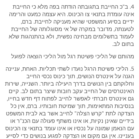
4. ב"כ החייבת בתגובתה הודתה בפה מלא כי החייבת
אינה עומדת בתנאי צו הכינוס. היא עצמה כמעט והרימה
ידיים בסיוע המשפטי שהיא מעניקה לחייבת. ברם,
לטענתה, מדובר במקרה של אי מסוגלותה של החייבת
לעמוד בתשלומים מבחינה נפשית, ולא בהתנהגות שלא
בתום לב.
מהותם של הליכי פשיטת רגל מול הליכי הוצאה לפועל
5. הליכי פשיטת הרגל נועדו לשתי תכליות. האחת, עניינה
הגנה על אינטרס הנושים, תוך כינוס נכסי החייב
וחלוקתם בין הנושים בדרך היעילה ביותר. השנייה, שירות
האינטרסים של החייב עקב חובות שיצר בתום לב. קיים
גם אינטרס חברתי לאפשר לחייב לפתוח דף חדש בחייו,
בנסיבות המתאימות, תוך שמיטת חובותיו. ברם, אין כל
הצדקה לתת "קרש הצלה" לחייב אשר בא לבית המשפט
בידיים שאינן נקיות, או אינו משתף פעולה עם הכנ"ר או
עם הנאמן שמונה על נכסיו או אינו עומד בתנאי צו הכינוס
בעניינו. אין גם מקום או הצדקה לפגוע בנושים כדי לסייע