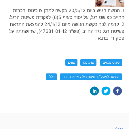
1. הנושה הגיש ביום 20/5/12 בקשה למתן צו כינוס והכרזת
החייב כפושט רגל, על יסוד סעיף 5(6) לפקודת פשיטת הרגל.
2. קדמה לכך בקשת הנושה מיום 24/1/12 להמצאת התראת
פשיטת רגל נגד החייב (פש"ר 47681-01-12), שהושתתה על
פסק דין בת.א
כינוס נכסים
צו כינוס
צווים
הוצאה לפועל / פשיטת רגל / פירוק חברה
כללי