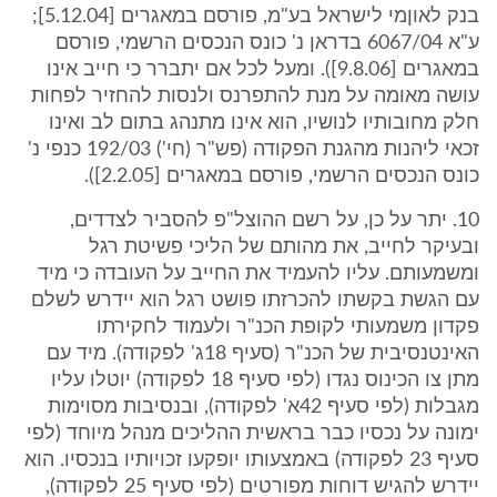
בנק לאוןמי לישראל בע"מ, פורסם במאגרים [5.12.04];
ע"א 6067/04 בדראן נ' כונס הנכסים הרשמי, פורסם
במאגרים [9.8.06]). ומעל לכל אם יתברר כי חייב אינו
עושה מאומה על מנת להתפרנס ולנסות להחזיר לפחות
חלק מחובותיו לנושיו, הוא אינו מתנהג בתום לב ואינו
זכאי ליהנות מהגנת הפקודה (פש"ר (חי') 192/03 כנפי נ'
כונס הנכסים הרשמי, פורסם במאגרים [2.2.05]).
10. יתר על כן, על רשם ההוצל"פ להסביר לצדדים,
ובעיקר לחייב, את מהותם של הליכי פשיטת רגל
ומשמעותם. עליו להעמיד את החייב על העובדה כי מיד
עם הגשת בקשתו להכרזתו פושט רגל הוא יידרש לשלם
פקדון משמעותי לקופת הכנ"ר ולעמוד לחקירתו
האינטנסיבית של הכנ"ר (סעיף 18ג' לפקודה). מיד עם
מתן צו הכינוס נגדו (לפי סעיף 18 לפקודה) יוטלו עליו
מגבלות (לפי סעיף 42א' לפקודה), ובנסיבות מסוימות
ימונה על נכסיו כבר בראשית ההליכים מנהל מיוחד (לפי
סעיף 23 לפקודה) באמצעותו יופקעו זכויותיו בנכסיו. הוא
יידרש להגיש דוחות מפורטים (לפי סעיף 25 לפקודה),