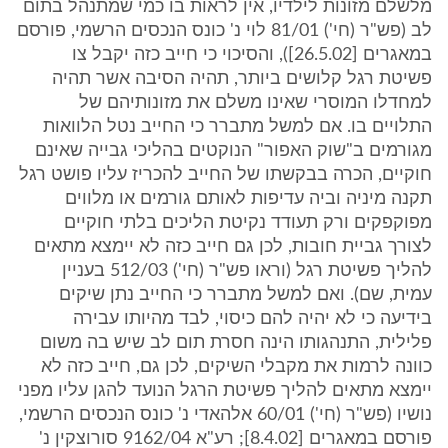
מלשלם מזונות לילדיו, אין לראות בו כמי שמתנהל בתום
לב (פש"ר (חי') 81/01 לוי נ' כונס הנכסים הרשמי, פורסם
במאגרים [26.5.02]), והסיכוי כי חייב כזה יקבל צו
פשיטת רגל קלושים ביותר, תהיה הסיבה אשר תהיה
למחדלו המוסרי שאינו משלם את מזונותיהם של
התלויים בו. אם למשל מתברר כי החייב נטל הלוואות
מגורמים ב"שוק האפור" הנוקטים בהליכי גבייה שאינם
חוקיים, הכרה בבקשתו של החייב להכריז עליו פושט רגל
תקנה מיניה וביה עדיפות לאותם גורמים או מלווים
מפוקפקים ורק תעודד נקיטת הליכים בלתי חוקיים
לצורך גביית חובות, לכן גם חייב כזה לא יימצא מתאים
להליך פשיטת רגל (וראו פש"ר (חי') 512/03 בעניין
עמית, שם). ואם למשל מתברר כי החייב נתן שיקים
בידיעה כי לא יהיה להם כיסוי, לבד מהיותו עבירה
פלילית, התנהגותו הינה חסרת תום לב שיש בה משום
כוונה לרמות את מקבלי השיקים, לכן גם, חייב כזה לא
יימצא מתאים להליך פשיטת הרגל הנועד להגן עליו מפני
נושיו (פש"ר (חי') 60/01 אלהאדי נ' כונס הנכסים הרשמי,
פורסם במאגרים [8.4.02]; רע"א 9162/04 סורוצקין נ'