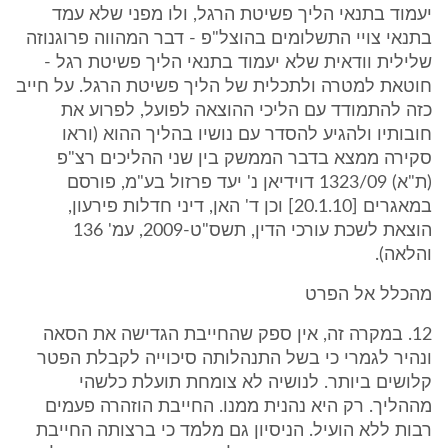
יעמוד בתנאי הליך פשיטת הרגל, ולו מפני שלא עמד
בתנאי צויי התשלומים בהוצל"פ - דבר המהווה פרוגנוזה
שלילית וודאית שלא יעמוד בתנאי הליך פשיטת רגל -
חוטאת למטרה ולתכלית של הליך פשיטת הרגל. על חייב
כזה להתמודד עם הליכי ההוצאה לפועל, לפרוע את
חובותיו ולהגיע להסדר עם נושיו בהליך ההוא (וראו
סקירה ממצא בדבר הממשק בין שני ההליכים רצ"פ
(ת"א) 1323/09 דוידיאן נ' יעד פרזול בע"מ, פורסם
במאגרים [20.1.10] וכן ד' האן, דיני חדלות פירעון,
הוצאת לשכת עורכי הדין, תשס"ט-2009, עמ' 136
והלאה).
מהכלל אל הפרט
12. במקרה זה, אין ספק שהחייבת הגדישה את הסאה
ונהיר לגמרי כי בשל התנהלותה סיכוייה לקבלת הפטר
קלושים ביותר. לנושיה לא צומחת תועלת כלשהי
מההליך. רק היא נהנית ממנו. החייבת הוזהרה פעמים
רבות ללא הועיל. הניסיון גם מלמד כי ברצותה החייבת