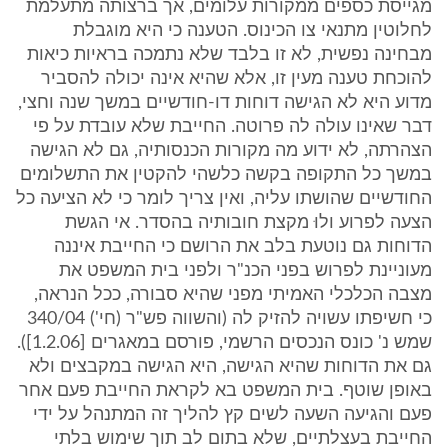
מגייסת כספים ממקורות עלומים, אך ברצותה מתעלמת
לחלוטין מתנאי צו הכינוס. הטענה כי היא מוגבלת
מבחינה נפשית, לא זו בלבד שלא נתמכה בראיות כיאות
להוכחת טענה מעין זו, אלא שהיא אינה יכולה להסביר
מדוע היא לא הגישה דוחות דו-חודשיים במשך שנה וחצי,
דבר שאינו עולה לה פרוטה. החייבת שלא עובדת על פי
הצהרתה, לא ידוע מה מקורות הכנסותיה, גם לא הגישה
במשך כל התקופה בקשה כלשהי להקטין את התשלומים
החודשיים שהושתו עליה, ואין צריך לומר כי לא הציעה כל
הצעה לפרוע ולוּ מקצת חובותיה בהסדר. אי הגשת
הדוחות גם נוטעת בלב את הרושם כי החייבת איננה
מעוניינת לפרוש בפני הכנ"ר ולפני בית המשפט את
מצבה הכלכלי האמיתי מפני שהיא סבורה, ככל הנראה,
כי חשיפתו עשויה להזיק לה (והשווה פש"ר (חי') 340/04
שמש נ' כונס הנכסים הרשמי, פורסם במאגרים [1.2.06]).
גם את הדוחות שהיא הגישה, היא הגישה במקבצים ולא
באופן שוטף. בית המשפט בא לקראת החייבת פעם אחר
פעם והגיעה השעה לשים קץ להליך זה המתנהל על ידי
החייבת בעצלתיים, שלא בתום לב תוך שימוש בלתי