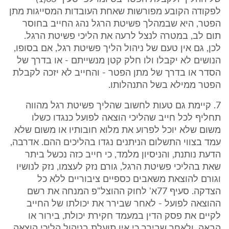
לפקודה הקובע מפורשות שאחת העובדות המסייגות מתן
הפטר, היא שבמהלך פשיטת הרגל נהג החייב בחוסר
תום לב, במטרה לנצל לרעה את הליכי פשיטת הרגל.
לכן, גם אין טעם של ניהול הליך פשיטת רגל, אם בסופו,
הנושים לא יקבלו ולו חלק קטן מנשייתם - או בדרך של
הסדר או בדרך של מתן הפטר - והחייב לא יזכה לקבלת
הפטר ממילא בשל התנהלותו.
7. קיימת גם טעות לחשוב שהליך פשיטת רגל מהווה
תחליף לכל חייב שהליכי הוצאה לפועל כנגדו כשלו
משום שלא יוכל לפרוע את מלוא חובותיו או משום שלא
עמד בצווי התשלום הניתנים נגדו בהליכים ההם. אדרבה,
הדעת נותנת, והניסיון מלמד, כי חייב כזה נכשל ביתר
שאת בהליכי פשיטת הרגל, גורם נזק לעצמו, נזק לנושיו
וגורם להוצאת משאבים כספיים ציבוריים ללא כל
הצדקה. סעיף 77א' לחוק ההוצל"פ המנחה את רשם
ההוצאה לפועל - לאחר שבירר את יכולתו של החייב
לקיים את פסק הדין במעמד חקירת יכולת, בירור או
הבאה, ולאחר שבירר כי אין תועלת בניהול הליכי הוצאה