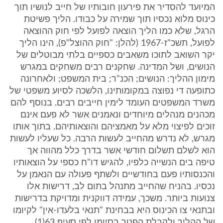
המיועד להסדיר את פירעון חובותיו של חייב לנושיו תוך
כינוס מלוא נכסיו תוך שמירה על כבודו. הליך פשיטת
הרגל, שלא כמו הליך הוצאה לפועל לפי חוק ההוצאה
לפועל, תשכ"ז-1967 (להלן: "חוק ההוצל"פ), הינו הליך
יקר השואב לתוכו משאבים כספיים בלתי מבוטלים של
הנושים, ושל המדינה. שחקנים רבים משחקים במגרש
מימון ההליך: הנושים; הכנ"ר; בית המשפט; ולאחרונה
כתופעה די נפוצה במקומותינו, הלשכה לסיוע משפטי של
משרד המשפטים העומד לימין חייבים רבים. בנוסף להם
מכהנים מנהלים מיוחדים ונאמנים אשר לא פעם אינם
זוכים לפיצוי מלא על מאמציהם והוצאותיהם. בתוך אותו
מגרש, לא נדרש מהחייב לעשות הרבה. כל שעליו לעשות
הוא לשלם תשלום חודשי אשר בדרך כלל מהווה אך
טיפה בים הנשייה כלפיו, להגיש דו"ח כספי על הוצאותיו
והכנסותיו פעם בחודשיים ולשתף פעולה עם הנאמן על
נכסיו. בהניח שהחייב מתנהל בתום לב, דרישות אלו
צנועות ביותר. משכך, עמידה דווקנית ומדויקת בדרישות
ובתנאי צו הכינוס היא בבחינת "תנאי בלעדו-אין" לקיומו
של ההליך ולקבלת הפטר בסיומו לפי סעיף 63(1)