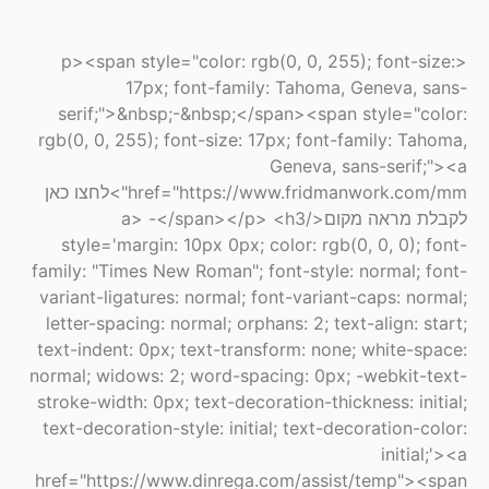
<p><span style="color: rgb(0, 0, 255); font-size:
17px; font-family: Tahoma, Geneva, sans-
serif;">&nbsp;-&nbsp;</span><span style="color:
rgb(0, 0, 255); font-size: 17px; font-family: Tahoma,
Geneva, sans-serif;"><a
href="https://www.fridmanwork.com/mm">לחצו כאן
לקבלת מראה מקום</a> -</span></p> <h3
style='margin: 10px 0px; color: rgb(0, 0, 0); font-
family: "Times New Roman"; font-style: normal; font-
variant-ligatures: normal; font-variant-caps: normal;
letter-spacing: normal; orphans: 2; text-align: start;
text-indent: 0px; text-transform: none; white-space:
normal; widows: 2; word-spacing: 0px; -webkit-text-
stroke-width: 0px; text-decoration-thickness: initial;
text-decoration-style: initial; text-decoration-color:
initial;'><a
href="https://www.dinrega.com/assist/temp"><span