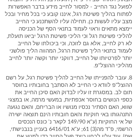
לפועל נגד החייב - למסור לחייב מידע בדבר האפשרות
לפתוח בהליך פשיטת רגל, איננו קובע כי בכל מחיר ובכל
מצב עליו לעשות כן. תחילה עליו להשתכנע כי החייב
יימצא מתאים וראוי לעמוד בתנאי הסף של הכניסה
להליכי פשיטת רגל וכי הליכי פשיטת הרגל יביאו תועלת,
לא רק לחייב, אלא גם לזוכה, וכי ביכולתו של החייב
לעמוד בתנאי הליך פשיטת הרגל, המהווה הליך פולשני
יותר לפרטיותו של החייב, דווקני יותר וקשה יותר לחייב
מהליכי ההוצל"פ.
8. עובר להפנייתו של החייב להליך פשיטת רגל, על רשם
ההוצל"פ לוודא כי החייב לא הסתבך בחובותיו בחוסר
תום לב. במסגרת זו עליו לבדוק האם סיכן החייב את
כספי הנושים בחוסר אכפתיות, במעשי מרמה, או במצגי
שווא, האם הסתיר נכסיו מנושיו או הבריחם, והאם נגועה
התנהגותו באי חוקיות והאם חובותיו הינם תוצאה ישירה
של אי החוקיות (ע"א 149/90 לקאר נ' כונס הנכסים
הרשמי, פ"ד מה(3) 61; ע"א 6416/01 בעניין בנבנישתי,
שם). עוד עליו לבחון כיצד פעל החייב כדי למנוע את