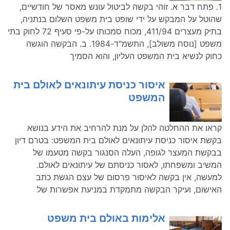
1. פתח דבר א. זוהי בקשה לביטול עונש מאסר של חודשיים,
שהוטל על המבקש על ידי שופט בית משפט השלום בנתניה,
בתיק מעצרים 411/94, מכוח סמכותו על-פי סעיף 72 לחוק בתי
משפט [נוסח משולב], התשמ"ד-1984. ב. הבקשה הוגשה
כחוק לנשיא בית המשפט העליון, והוא הסמיך
איסור כניסת עיתונאים לאולם בית
המשפט
קראו את ההחלטה להלן על מנת להרחיב את הידע בנושא
בקשת איסור כניסת עיתונאים לאולם בית המשפט: בטרם דיון
בבקשת המעצר לגופה, העלה הסנגור בקשה מטעמו של
המשיב ומשפחתו, לאסור כניסתם של עיתונאים לאולם.
למעשה, אין בקשה לאיסור פרסום של עצם הגשת כתב
האישום, ועיקר הבקשה מתמקדת במניעת אפשרות של
אלימות באולם בית משפט