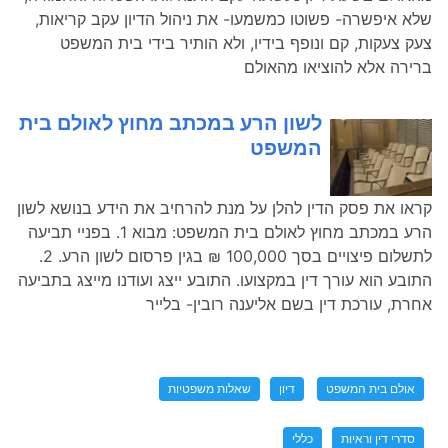
שלא איפשרה- פשוטו כמשמעו- את ניהול הדיון עקב קריאות,
צעק צעקות, קם ונופף בידיו, ולא הותיר בידי בית המשפט
ברירה אלא להוציאו מהאולם
לשון הרע במכתב מחוץ לאולם בית
המשפט
קראו את פסק הדין להלן על מנת להרחיב את הידע בנושא לשון
הרע במכתב מחוץ לאולם בית המשפט: מבוא 1. בפניי תביעה
לתשלום פיצויים בסך 100,000 ₪ בגין פרסום לשון הרע. 2.
התובע הוא עורך דין במקצועו. התובע ייצג ועודנו מייצג בתביעה
אחרת, עורכת דין בשם אליענה רובין- בלייר
אולם בית המשפט
דיון
שאלות משפטיות
סדרי דין וראיות
כללי