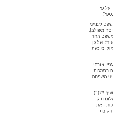
על פי
ספי".
המשפט לענייני
ק בתי המשפט [נוסח משולב],
ית משפט אחד
", ועל כן
ק, כי כעת
עניין אזרחי
ה בסמכות
יני משפחה
סוגיית הסמכות לבית המשפט המחוזי אינה נקייה מספקות שהרי ברור כי סעיף 79(ב)
לום תיק
ות - את
"... לא יעבירנו עוד..." שבסעיף 79(ב) לחוק בתי