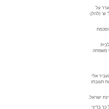
ערר על
 (בש"א (חי') 6811/08 ר' ל' נ. ל' ש' (להלן:
המשפט עם הסכמת
לבית
י משפחה
עביר אלי
ת תגובתו
כך בדיני