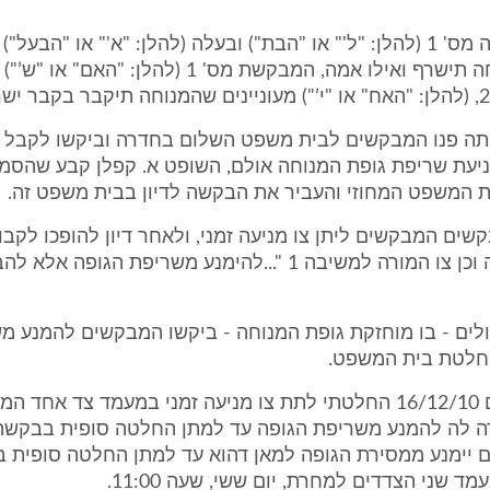
בתה, המשיבה מס' 1 (להלן: "ל'" או "הבת") ובעלה (להלן: "א'" או "הבעל"
שגופת המנוחה תישרף ואילו אמה, המבקשת מס' 1 (להלן: "האם" 
תה פנו המבקשים לבית משפט השלום בחדרה וביקשו לקבל צו
יעת שריפת גופת המנוחה אולם, השופט א. קפלן קבע שהסמכ
ת המשפט המחוזי והעביר את הבקשה לדיון בבית משפט זה.
ם המבקשים ליתן צו מניעה זמני, ולאחר דיון להופכו לקבוע
שריפת הגופה וכן צו המורה למשיבה 1 "...להימנע משריפת הגופ
לים - בו מוחזקת גופת המנוחה - ביקשו המבקשים להמנע מ
חלטת בית המשפט.
בערבו של יום 16/12/10 החלטתי לתת צו מניעה זמני במעמד צד אחד ה
ה לה להמנע משריפת הגופה עד למתן החלטה סופית בבקשה ו
ם יימנע ממסירת הגופה למאן דהוא עד למתן החלטה סופית 
מד שני הצדדים למחרת, יום ששי, שעה 11:00.