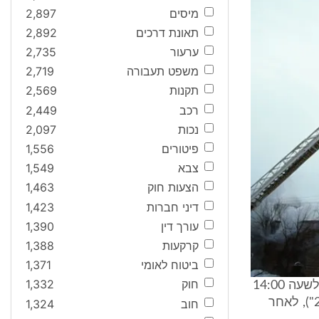
מיסים
2,897
תאונת דרכים
2,892
ערעור
2,735
משפט תעבורה
2,719
תקנות
2,569
רכב
2,449
נכות
2,097
פיטורים
1,556
צבא
1,549
הצעות חוק
1,463
דיני חברות
1,423
עורך דין
1,390
קרקעות
1,388
ביטוח לאומי
1,371
חוק
1,332
X ז"ל, (להלן: "המנוחה"), נפטרה והלכה לבית עולמה ביום 16.12.10 סמוך לשעה 14:00
במרכז הרפואי ע"ש סוראסקי בתל-אביב (להלן: "בית החולים" או "המשיב 2"), לאחר
חוב
1,324