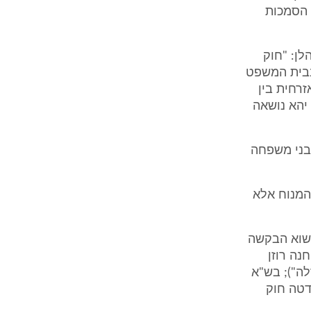
ת הסמכות
) לחוק בתי המשפט לענייני משפחה, התשנ"ה-1995 (להלן: "חוק
 בבית המשפט
נה אזרחית בין
 יהא נושאה
 בני משפחה
 המנוח אלא
נשוא הבקשה
42 פריד מירלה נ' חנה רוזן
ת מירלה"); בש"א
 ואח', החלטה מיום 7/4/08 מאגר "דטה חוק