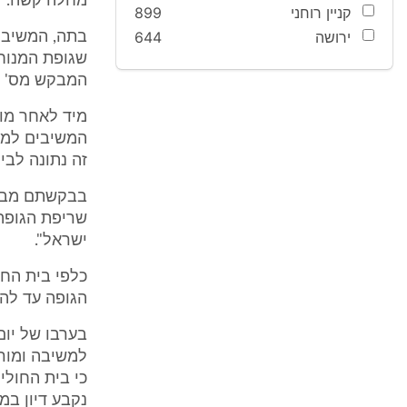
מחלה קשה.
קניין רוחני
899
ירושה
644
המבקש מס' 2, (להלן: "האח" או "י’") מעוניינים שהמנוחה תיקבר בקבר ישראל.
מיד לאחר מו
המשיבים למנ
זה נתונה לבי
בבקשתם מבקשי
ישראל".
כלפי בית החו
הגופה עד לה
למשיבה ומור
כי בית החולי
נקבע דיון במע