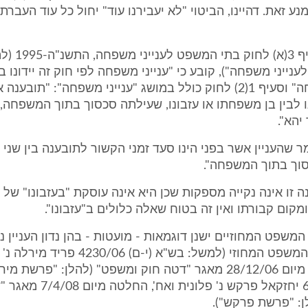
ע זאת. דהיינו, הביטוי "לא יעבירנו עוד" יחול כל עוד העבר
זאת ועוד, סעיף 3(א
נייני משפחה"), קובע כי "ענייני משפחה לפי חוק זה יידונו
לענייני משפחה" וסעיף 1(2) לחוק כולל במושג "ענייני משפחה": "תובע
ו לבין בן משפחתו או עזבונו, שעילתה סכסוך בתוך המשפחה,
יהא".
מר שהעניין אשר בפני הינו סעד זמני הקשור לתובענה בין שני
וך בתוך המשפחה".
ה זו אינה נקייה מספקות שכן היא אינה עוסקת "בעזבונו" של
קום קבורתו ואין זה בטוח שאלה כלולים ב"עזבונו".
משפט המחוזיים ישנן דוגמאות - מועטות - בהן נדון העניין 
שבפני בבית המשפט המחוזי (למשל: בש"א (י-ם) 30/06
ואח', החלטה מיום 28/12/06 מאגר "דטה חוק ומשפט" (להלן: "פרש
(חי') 6082/08 יחזקאל פרקש נ' פלונית
: "פרשת פרקש").