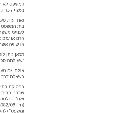
המשפט לא ימנ
נעשתה כדין.
בית המשפט לע
אדם או עזבונ
או שוויה אשר 
מכאן ניתן לו
"שעילתה סכס
אולם, גם טענ
בשאלת דרך ומ
בפסיקת בתי ה
ומשפט" (להלן