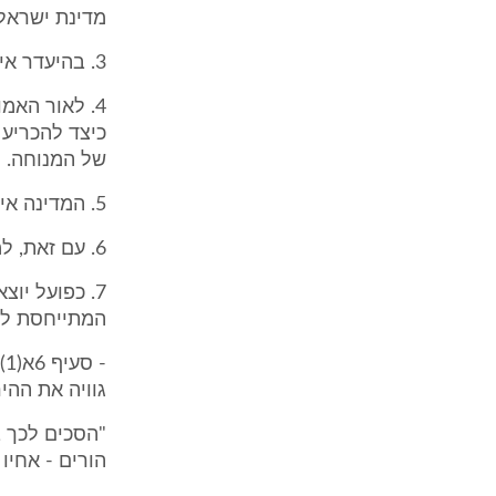
מדינת ישראל.
3. בהיעדר איסור בדין, אין מניעה חוקית עקרונית לשריפת גופה.
4. לאור האמ
כיצד להכריע 
של המנוחה.
5. המדינה אינה צד למחלוקת זו.
6. עם זאת, למעלה מן הצורך תובא התייחסות קצרה גם לשאלה זו.
7. כפועל יו
המתייחסת לשא
גוויה את ההי
"הסכים לכך בן
הורים - אחיו 