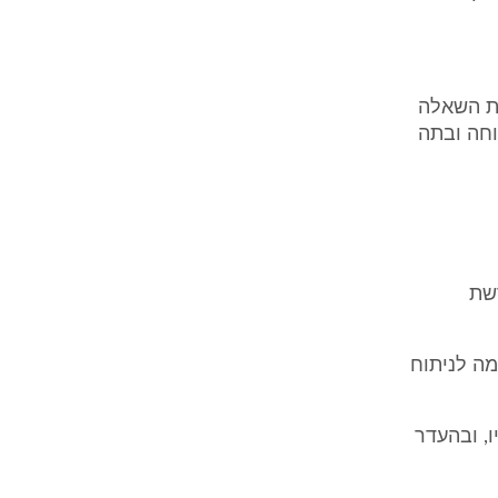
רת השאלה
וחה ובתה
רשת
1 קובע לעניין ההסכמה לניתוח
ו, ובהעדר