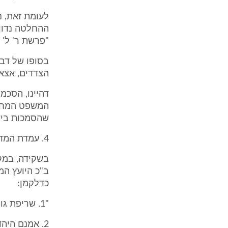
לעומת זאת, נ
"פרשת ר' ל' "), החלטה מיום
הצדדים, אצא 
דהיינו, הסכמ
המשפט המחוזי
שהסמכות בידי
4. עמדת המדינה
בשקידה, במקצ
ב"כ היועץ המ
כדלקמן:
"1. שריפת גופתו של מנוח, כתחליף לקבורתה, אינה מוסדרת בחקיקה במדינת ישראל.
2. אמנם היה