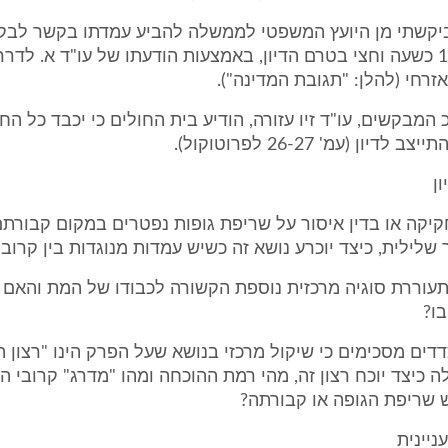
ביקשתי מן היועץ המשפטי לממשלה להביע עמדתו בקשר לבקשה
ביום 17.12.10 כשעה וחצי בטרם הדיון, באמצעות הודעתו של עו"ד א. לד
זרחי (להלן: "תגובת המדינה").
המבקשים, עו"ד זיו עזורה, הודיע בית החולים כי יכבד כל ה
יון (עמ' 26-27 לפרוטוקול).
יקה או בדין איסור על שריפת גופות נפטרים במקום קבורתם
שלילית, כיצד יוכרע נושא זה כשיש עמדות מנוגדות בין קרוב
עוררת סוגיה מרכזית נוספת הקשורה לכבודו של המת והאם 
בו?
דדים מסכימים כי שיקול מרכזי בנושא שעל הפרק הינו "רצון ה
כיצד יוכח רצון זה, מהי רמת ההוכחה ומהו "מדרג" קרובי 
 שריפת הגופה או קבורתה?