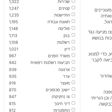
שכירות
1,322
קטינים
1,247
) מעוניינים
התיישנות
1,235
או "ש’") ואחיה
תאונת עבודה
1,195
פוליסה
1,148
 מניעה נגד
בנק
1,113
ות בנושא
רשלנות
1,108
דיון
1,021
, כדי למנוע
משרד הפנים
967
ה אלא להביאה לקבר
תביעות רשלנות רפואית
942
ארנונה
939
ערר
935
שחרור
מעצר
919
יישוב סכסוכים
870
מופנה
צו (חקיקה)
847
כן הוריתי
דיני חינוך
815
בבקשה.
התפטרות
812