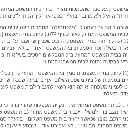
המשפט קמא סבר שהסמכות מצוייה בידי בית המשפט המחוזי, 
רית", הואיל ולא מדובר בהליך כספי או הליך הניתן ל"כימות כ
אף שב"כ המשיבה 1 הביעה דעתה כי "מלכתחילה" הסמכות הינה לבית 
משפחה ולא לבית המשפט המחוזי, לאור סעיף 79(ב) לחו
התשמ"ד-1984 (להלן: "חוק בתי המשפט), הקובע שעניין שהועבר ע"י ב
ר, בשל חוסר הסמכות, בית המשפט האחר "... לא יעבירנו עוד
ה בבית המשפט המחוזי. ב"כ המבקשים הסכים בשל אותו נימו
יע בבקשה נתונה לבית המשפט המחוזי.
לפי סעיף 40(1) לחוק בתי המשפט, מוסמך בית המשפט המחוזי לדון בכל 
שאינו בסמכות של בית משפט השלום ואף בתביעה שכנגד שהינ
 לענייני משפחה, אותה הוא רשאי להעביר לבית משפט לעני
דק ותועלת.
כשיר מצב בו - למשל - יעביר בית משפט מחוזי לבית משפט ש
ני הרכב. מובן שכאשר יחזיר בית משפט השלום - בהעדר סמכ
התיק לבית המשפט המחוזי, הביטוי 