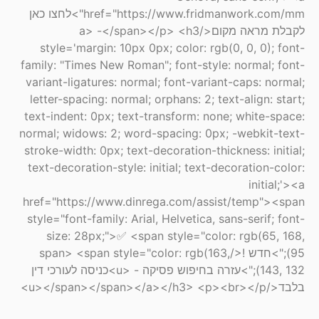
href="https://www.fridmanwork.com/mm">לחצו כאן
לקבלת מראה מקום</a> -</span></p> <h3
style='margin: 10px 0px; color: rgb(0, 0, 0); font-
family: "Times New Roman"; font-style: normal; font-
variant-ligatures: normal; font-variant-caps: normal;
letter-spacing: normal; orphans: 2; text-align: start;
text-indent: 0px; text-transform: none; white-space:
normal; widows: 2; word-spacing: 0px; -webkit-text-
stroke-width: 0px; text-decoration-thickness: initial;
text-decoration-style: initial; text-decoration-color:
initial;'><a
href="https://www.dinrega.com/assist/temp"><span
style="font-family: Arial, Helvetica, sans-serif; font-
size: 28px;">✅ <span style="color: rgb(65, 168,
95);">חדש !</span> <span style="color: rgb(163,
143, 132);">עזרה בחיפוש פסיקה - <u>כניסה לעורכי דין
בלבד</u></span></span></a></h3> <p><br></p>