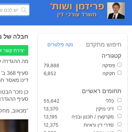
חבלה של מ
חיפוש מתקדם
נקה פילטרים
יצירת קשר ✉
קטגוריה
מה ההגדרה ש
פסיקה
79,888
חקיקה
6,852
סעיף
דינו מאסר חמש
תחומים ראשיים
סעיף ההגדרות
כללי
55,642
דיני נזיקין
13,370
"מכאוב, מחלה 
מקרקעין / תכנון ובניה
13,195
סדרי דין וראיות
12,375