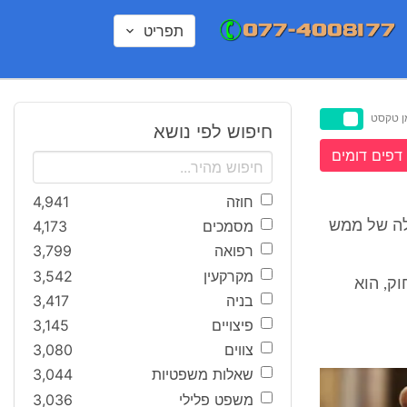
תפריט
ן טקסט
חיפוש לפי נושא
דפים דומים
חוזה
4,941
מסמכים
4,173
חבלה של ממש
רפואה
3,799
מקרקעין
3,542
ת סעיף 380 לחוק. סעיף 34 כד' לחוק, הוא
בניה
3,417
פיצויים
3,145
צווים
3,080
שאלות משפטיות
3,044
משפט פלילי
3,036