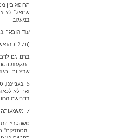
הרופא בין ממ
שמאל" לא ציי
במעקב.
עוד הובאה ב
(ת/ 2 ). הנאשמת הכחישה כי סטרה למתלוננת.
ברם, גם לדבר
התקפות המתלו
שריטות "בגודל 
5. בענייננו
ואף לא לכאו
בדרישת החוק.
7. משמעותה המעשית של טענת "אין להשיב לאשמה"
משהכריז התוב
"מסתפקת" בר