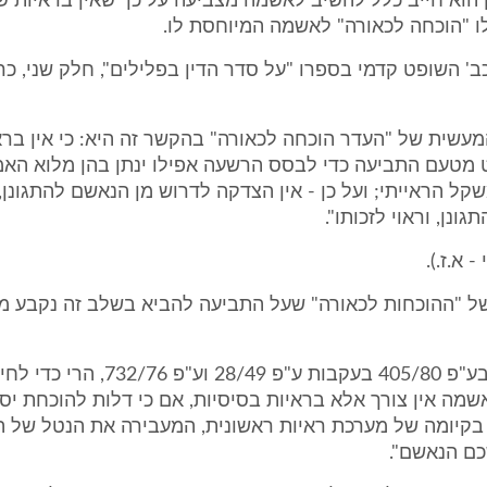
 הוא חייב כלל להשיב לאשמה מצביעה על כך שאין בראיות 
ו "הוכחה לכאורה" לאשמה המיוחסת לו.
שית של "העדר הוכחה לכאורה" בהקשר זה היא: כי אין ברא
טעם התביעה כדי לבסס הרשעה אפילו ינתן בהן מלוא האמון
קל הראייתי; ועל כן - אין הצדקה לדרוש מן הנאשם להתגונן, 
גונן, וראוי לזכותו".
 א.ז.).
של "ההוכחות לכאורה" שעל התביעה להביא בשלב זה נקבע מפ
"כפי שנקבע בע"פ 405/80 בעקבות ע"פ 28/49 וע"
מה אין צורך אלא בראיות בסיסיות, אם כי דלות להוכחת יס
י בקיומה של מערכת ראיות ראשונית, המעבירה את הנטל של 
כם הנאשם".