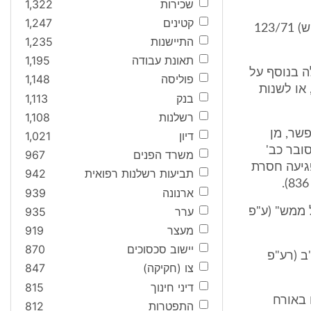
שכירות
1,322
קטינים
1,247
על פרושו של המונח "חבלה ממש" או "חבלה ממשית" דובר כבר בע"פ (ב"ש) 123/71
התיישנות
1,235
תאונת עבודה
1,195
ה בנוסף על
פוליסה
1,148
 או לשנות
בנק
1,113
רשלנות
1,108
פשר, מן
דיון
1,021
ובר כב'
משרד הפנים
967
גיעה חסרת
תביעות רשלנות רפואית
942
ארנונה
939
ערר
935
 ממש" (ע"פ
מעצר
919
יישוב סכסוכים
870
ב (רע"פ
צו (חקיקה)
847
דיני חינוך
815
 באורח
התפטרות
812