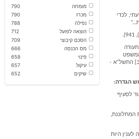
מומחה
790
מכרז
790
תי, לכדי
."
נפילה
788
הוצאה לפועל
712
הסכם קיבוצי
709
תעודה
מס הכנסה
666
 המשפט
פינוי
658
ת [נוסח משולב] התשל"א -
עיקול
657
שיקים
652
ש הגדרה:
וד לסעיף
ביום 31/05/98 שלא כדין את המתלוננת,
ת התביעה לענין היות