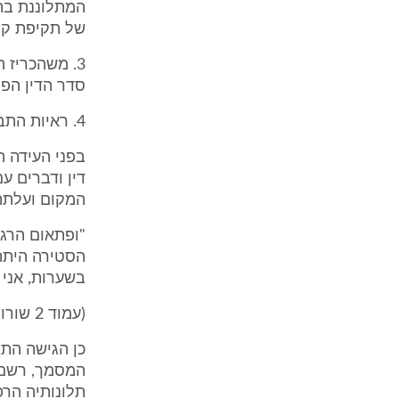
של תקיפת קטין בני
סדר הדין הפלילי (נוסח 
4. ראיות התביעה
בפני העידה 
דין ודברים ע
המקום ועלתה
"ופתאום הרג
הסטירה היתה
בשערות, אני 
(עמוד 2 שורות 18 - 20 לפרוטוקול).
המסמך, רשם מ
תלונותיה הרפ