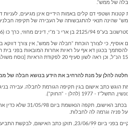
בלה של ממש".
 קטנות ושטפי דם קלים באמות הידיים אינן מגיעים, לעניות דע
ש" שהינה תנאי להתגבשותה של העבירה של תקיפה חבלנית..
רי נ' מ"י, דינים מחוזי, כרך כו (6), 941).
 אוסיף, כי לצורך הוכחת "חבלה של ממש", אין צורך דווקא ב
 להסתמך בכגון דא אף על ראיות אחרות המובאות בפני בית
(רע"פ 1501/92 הנ"ל, וכן ראה לשון סעיף 20 לפקודת הראיו
לטה להלן על מנת להרחיב את הידע בנושא חבלה של ממ
מת הוגש כתב אישום בגין תקיפה הגורמת לחבלה. עבירה בניג
על פי האמור בכתב האישום, תקפה הנאשמת 
ל פניה וגרמה לה לחבלות.
2. בדיון שנתקיים בפני ביום 23/06/99, תוקן כתב האישום, לבקש