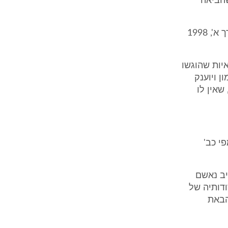
שהביאה
על כך אומר כב' השופט קדמי בספרו "על סדר הדין בפלילים", חלק שני, כרך א', 1998
יות שהוגשו
 ויוענק
שאין לו
י כב'
פ 732/76, הרי כדי לחייב נאשם
ודותיה של
הבאת