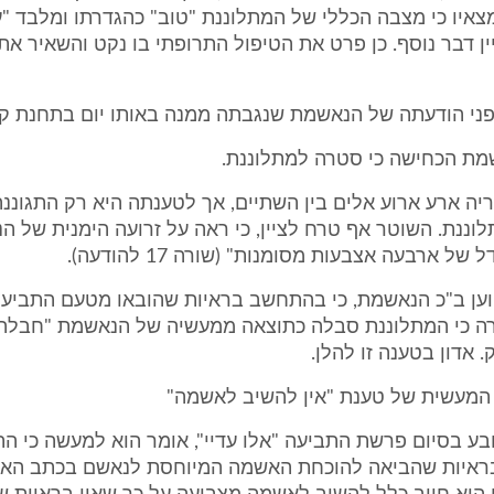
צאיו כי מצבה הכללי של המתלוננת "טוב" כהגדרתו ומלבד "עכ
ן דבר נוסף. כן פרט את הטיפול התרופתי בו נקט והשאיר את
פני הודעתה של הנאשמת שנגבתה ממנה באותו יום בתחנת קר
יה ארע ארוע אלים בין השתיים, אך לטענתה היא רק התגוננה
ננת. השוטר אף טרח לציין, כי ראה על זרועה הימנית של 
של ארבעה אצבעות מסומנות" (שורה 17 להודעה).
, טוען ב"כ הנאשמת, כי בהתחשב בראיות שהובאו מטעם התביע
רה כי המתלוננת סבלה כתוצאה ממעשיה של הנאשמת "חבלה
 אדון בטענה זו להלן.
ע בסיום פרשת התביעה "אלו עדיי", אומר הוא למעשה כי ה
איות שהביאה להוכחת האשמה המיוחסת לנאשם בכתב האי