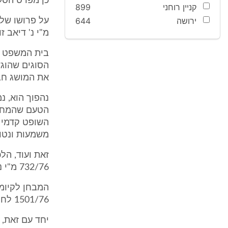
כן מפרט הסעי
קניין רוחני
899
ירושה
644
מ"י נ' דיאב זו
בית המשפט לא
הסוגים שהוגד
את המושג חבל
נהפוך הוא, נ
הטעם שהמחוק
השופט קדמי כ
משמעות ונטולת 
זאת ועוד, הל
732/76 מ"י נ' כחלון, פ"ד לב (1) 170, 177).
המבחן לקיומה
1501/76 לחמני (נחמי) נ' מ"י, פ"ד מו (2) 644, 649).
יחד עם זאת, 