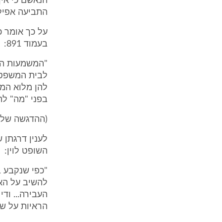
הנאשם כי אין
התביעה אפיל
בעמוד 891:
"המשמעות המע
לבית המשפט מ
להן מלוא המש
בפני "מה" להת
(ההדגשה שלי -
לענין דרגתן 
השופט לוין:
להשיב על האש
העבירה... וד
הראיות על ש