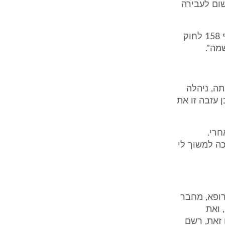
ה סעיף האישום לעבירה
3. משהכריז התובע "אלו עדיי", השתמש ב"כ הנאשמת בזכותו כאמור בסעיף 158 לחוק
ה, ניהלה
 עזבה זו את
רי.
ה למשוך לי
ודה רפואית שניתנה למתלוננת ביום הארוע (ת/ 1). הרופא, מחבר
 ואת
 זאת, רשם