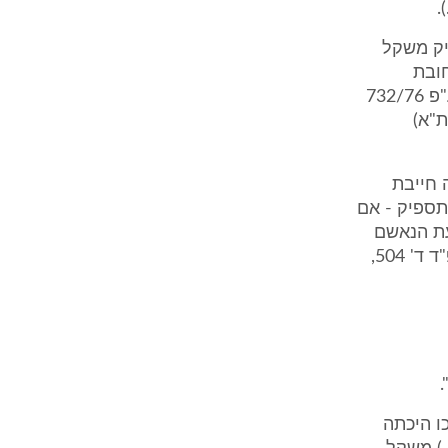
ניק משקל
ובת
הנאשם, בין בחלקן ובין במלואן, תזכינה במלוא האמון והמשקל הראייתי. (ע"פ 732/76
 757, 760 וכן ת.פ. (ת"א)
 חייבת
תספיק - אם
עת הנאשם
בעבירה הנדונה. (עיין דברי השופט אגרנט בע"פ 28/49 זרקא נ' היועמ"ש, פ"ד ד' 504,
ו היכתה