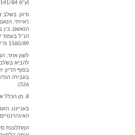
(ע"פ 141/84 מ"י נ' טובול, פ"ד לט (3) 596, 606 - 607, ההדגשה שלי - א.ז.).
ודוק: בשלב ז
ראייתי. הטע
1560/89 מ"י נ' שם אור, פס"מ תשנ"א (א) 523, 525).
לשון אחר, המ
להביא בשלב 
בסוף הדיון י
526).
8. מן הכלל אל הפרט
בענייננו, הו
האינהרנטיים
המתלוננת סיפ