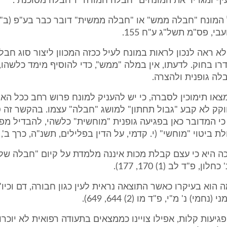
ף ומגדיר את המונחים "חבלה חמורה" ו"חבלה מסוכנת".
עבי, פס"מ תשל"ג ע"ח 155.
 ראה לנכון לראות במונח לעיל ככזה המכוון ליצור סוג חבל
רו בחוק. לדעתו, אין במלה "ממש", כדי להוסיף מימד כלשהו,
ה גופנית ולהצרה.
מצאו תימוכין לסברה, כי יש להעניק למונח פרוש רחב ככל הא
ק לא קבע "גבול תחתון" למושג "חבלה" עצמו. בהקשר זה ס
י המדובר כאן בפגיעה גופנית "מוחשית" כלשהי, להבדיל מפ
ביטוי "מוחשי" (י. קדמי, על הדין בפלילים, תשנ"ה, כרך ב', 836).
כה היא כי עצם קבלת מכות איננה מלמדת על קיום "חבלה של
 הוא בעיקרו כאשר התוצאה נראית לעין כגון חבורה, דם וכיו"
פגיעות קלות, אפילו צויינו כממצאים בתעודה רפואית לא יוכרו