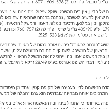
ה של הדיון, אין בית המשפט שוקל שיקולי מהימנות ואינו מע
נה ש"אין להשיב לאשמה", נבחנת בהנחה שהראיות שהובאו לח
הנ"ל בעמוד 179, ע"פ 405/90 מ"י נ' שדמי, פ"ד לה (2)
ושג "הוכחה לכאורה" פרושו אותה כמות של ראיות, שהתביעה
הראשון של המשפט לשם קיום החובה המוטלת עליה, ואשר 
תן בית המשפט אמון בה וייחס לה את המשקל הראוי - להרש
עמדה הנאשמת לדין בעבירה של תקיפת קטין. אחד מן היסודות
 המרכיבים אותה מבחינה עובדתית הוא גרם "חבלה של ממש".
רה בעדותה כי התנהל בינה ובין הנאשמת ארוע אלים במהלכ