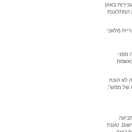
ירות באוזן
 המתלוננת
יית מלאכי
 מפני
הנאשמת
ה לא הוכח
 של ממש",
תביעה
שום. טענת