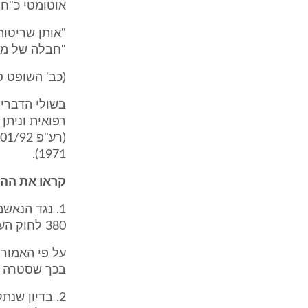
אוטומטי כ"ח
"אותן שריטות
"חבלה של ממ
(כב' השופט סטרשנוב בע"פ 2125/94 בן א
בשולי הדברים
רפואית וניתן
1971).
קראו את ההח
1. נגד הנאש
380 לחוק העונשין, התשל"ז - 1977 (להלן - "החוק").
בכך שסטרה ע