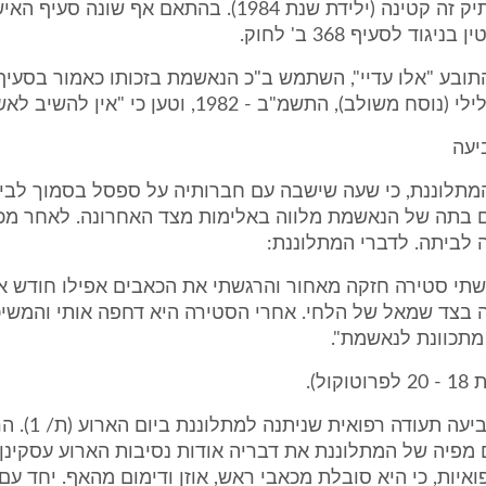
המתלוננת בתיק זה קטינה (ילידת שנת 1984). בהתאם אף שונ
גוד לסעיף 368 ב' לחוק.
משולב), התשמ"ב - 1982, וטען כי "אין להשיב לאשמה".
המתלוננת, כי שעה שישבה עם חברותיה על ספסל בסמוך לבית
ם בתה של הנאשמת מלווה באלימות מצד האחרונה. לאחר מכן
 לביתה. לדברי המתלוננת:
שתי סטירה חזקה מאחור והרגשתי את הכאבים אפילו חודש אח
 בצד שמאל של הלחי. אחרי הסטירה היא דחפה אותי והמשיכ
מתכוונת לנאשמת".
כן הגישה התביעה תע
פיה של המתלוננת את דבריה אודות נסיבות הארוע עסקינן,
ואיות, כי היא סובלת מכאבי ראש, אוזן ודימום מהאף. יחד עם