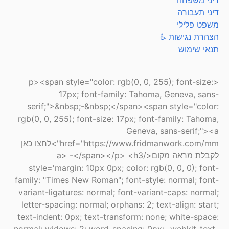
דיני תעבורה
משפט פלילי
הצהרת נגישות ♿
תנאי שימוש
<p><span style="color: rgb(0, 0, 255); font-size:
17px; font-family: Tahoma, Geneva, sans-
serif;">&nbsp;-&nbsp;</span><span style="color:
rgb(0, 0, 255); font-size: 17px; font-family: Tahoma,
Geneva, sans-serif;"><a
href="https://www.fridmanwork.com/mm">לחצו כאן
לקבלת מראה מקום</a> -</span></p> <h3
style='margin: 10px 0px; color: rgb(0, 0, 0); font-
family: "Times New Roman"; font-style: normal; font-
variant-ligatures: normal; font-variant-caps: normal;
letter-spacing: normal; orphans: 2; text-align: start;
text-indent: 0px; text-transform: none; white-space:
normal; widows: 2; word-spacing: 0px; -webkit-text-