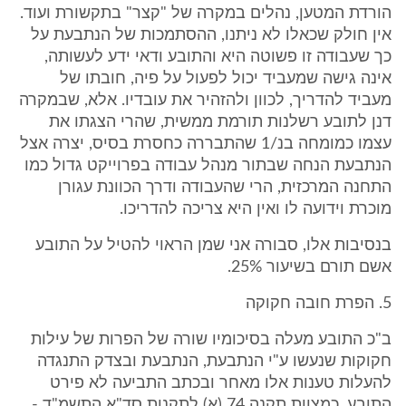
הורדת המטען, נהלים במקרה של "קצר" בתקשורת ועוד.
אין חולק שכאלו לא ניתנו, ההסתמכות של הנתבעת על
כך שעבודה זו פשוטה היא והתובע ודאי ידע לעשותה,
אינה גישה שמעביד יכול לפעול על פיה, חובתו של
מעביד להדריך, לכוון ולהזהיר את עובדיו. אלא, שבמקרה
דנן לתובע רשלנות תורמת ממשית, שהרי הצגתו את
עצמו כמומחה בנ/1 שהתבררה כחסרת בסיס, יצרה אצל
הנתבעת הנחה שבתור מנהל עבודה בפרוייקט גדול כמו
התחנה המרכזית, הרי שהעבודה ודרך הכוונת עגורן
מוכרת וידועה לו ואין היא צריכה להדריכו.
בנסיבות אלו, סבורה אני שמן הראוי להטיל על התובע
אשם תורם בשיעור 25%.
5. הפרת חובה חקוקה
ב"כ התובע מעלה בסיכומיו שורה של הפרות של עילות
חקוקות שנעשו ע"י הנתבעת, הנתבעת ובצדק התנגדה
להעלות טענות אלו מאחר ובכתב התביעה לא פירט
התובע, כמצוות תקנה 74 (א) לתקנות סד"א התשמ"ד -