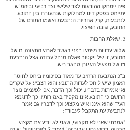
פיה יימחקו ההודעות לצד שלישי וצד רביעי וביהמ"ש
יתייחס בפסק דינו למחלוקות שנתעוררו בין התובע
לנתבעות, קרי, אחריות הנתבעת ואשמו התורם של
התובע, וגובה הפיצוי.
3. שאלת החבות
שלוש עדויות נשמעו בפני באשר לארוע התאונה, זו של
התובע, זו של ויקטור פאלח מנהל עבודה אצל הנתבעת
וזו של מפעיל העגורן טהאר ריש.
ב"כ הנתבעת הרחיב עד מאוד בסיכומיו ביחס לחוסר
האמון שיש ליחס לעדות התובע והוא הצביע על שקרים
ואי אמיתות בדבריו, יכול וכך הדבר, אכן לפעמים נוצר
הרושם כי התובע אינו מקפיד באמירותיו, כך לדוגמא
העיד שהוא איננו איש מקצוע וכך לדבריו גם אמר
לנתבעת עת התקבל לעבודה:
"אמרתי שאני לא מקצועי, שאני לא יודע את מקצוע
הבנייה, דרוש נסיון עבור זה" (עמוד 2 לפרוטוקול, שורה