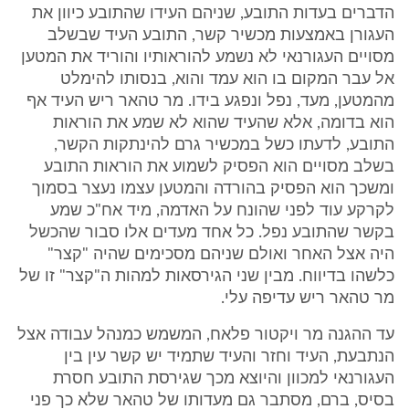
הדברים בעדות התובע, שניהם העידו שהתובע כיוון את
העגורן באמצעות מכשיר קשר, התובע העיד שבשלב
מסויים העגורנאי לא נשמע להוראותיו והוריד את המטען
אל עבר המקום בו הוא עמד והוא, בנסותו להימלט
מהמטען, מעד, נפל ונפגע בידו. מר טהאר ריש העיד אף
הוא בדומה, אלא שהעיד שהוא לא שמע את הוראות
התובע, לדעתו כשל במכשיר גרם להינתקות הקשר,
בשלב מסויים הוא הפסיק לשמוע את הוראות התובע
ומשכך הוא הפסיק בהורדה והמטען עצמו נעצר בסמוך
לקרקע עוד לפני שהונח על האדמה, מיד אח"כ שמע
בקשר שהתובע נפל. כל אחד מעדים אלו סבור שהכשל
היה אצל האחר ואולם שניהם מסכימים שהיה "קצר"
כלשהו בדיווח. מבין שני הגירסאות למהות ה"קצר" זו של
מר טהאר ריש עדיפה עלי.
עד ההגנה מר ויקטור פלאח, המשמש כמנהל עבודה אצל
הנתבעת, העיד וחזר והעיד שתמיד יש קשר עין בין
העגורנאי למכוון והיוצא מכך שגירסת התובע חסרת
בסיס, ברם, מסתבר גם מעדותו של טהאר שלא כך פני