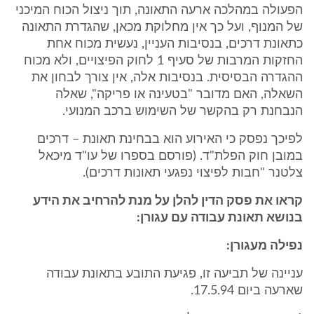
הפעולה במהלכה ארעה התאונה, תוך ניצול הכוח המיכני
של המנוף, ועל כך אין מחלוקת מכאן, שהגדרת התאונה
כתאונת דרכים, בנסיבות העניין, נעשית מכוח אחת
החזקות המרבות של סעיף 1 לחוק הפיצויים, ולא מכוח
ההגדרה הבסיסית. בנסיבות אלה, אין צורך לבחון את
השאלה, האם מדובר "בטעינה או פריקה", שאלה
הנבחנת רק בהקשר של השימוש ברכב המנועי.
לפיכך נפסק כי האירוע הוא בבחינת תאונת – דרכים
במובן חוק הפלת"ד. (פורסם בספרו של עו"ד מיכאל
צלטנר "חבות לפיצוי נפגעי תאונות דרכים).
קראו את פסק הדין להלן על מנת להרחיב את הידע
בנושא תאונת עבודה עם עגורן:
נפילה מעגורן:
עניינה של תביעה זו, פגיעת התובע בתאונת עבודה
שארעה ביום 17.5.94.