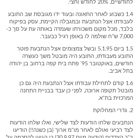
לחודשיים, 20% לחודש וחצי.
1.4 כשבוע לאחר התאונה ובעוד ידו מגובסת שב התובע
לעבודתו אצל הנתבעת ובמגבלה הקיימת, עסק בפיקוח
בלבד, מכל מקום משכורתו שעמדה באותה עת על סך כ-
7,000 ש"ח שולמה לו באופן רגיל כבעבר.
1.5 ביום 5.1.95 ובשל צמצומים אצל הנתבעת פוטר
התובע מעבודתו, התובע היה מובטל משך כעשרה
חודשים, באוקטובר 95' פתח בית קפה ברחוב בן יהודה
בתל אביב.
1.6 קודם לתחילת עבודתו אצל הנתבעת היה גם כן
מובטל תקופה ארוכה, לפני כן עבד בבניית התחנה
המרכזית בת"א.
2. גדרי המחלוקת
הנתבעים שלחו הודעות לצד שלישי, ואלו שלחו הודעות
לצד רביעי ואולם לאחר מו"מ ארוך (בן כשנה!!) הודיעו
ב"כ הצדדים (הודעה מיום 30.9.97) כי הגיעו להסכמה על