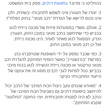
בהחליטו כי מדובר
בתאונת דרכים
, פסק בית-המשפט:
1. יעודו של העגורן אינו לשמש לתחבורה יבשתית, ולכן
אינו נכנס לרישא של הגדרת "רכב מנועי" בחוק הפלת"ד.
2. ואולם, משדי במסוגלות פיזית של מכונה ניידת לנוע
בכביש כדי שתיחשב כרכב מנועי במובן החוק, העגורן
הנדון, המסוגל לנוע מאתר לאתר, הינו מכונה ניידת,
ועל-כן רכב מנועי במובן החוק.
3. כפי שכבר נפסק על-ידי השופטת שטרסברג-כהן
בפרשת "בורנשטיין", כאשר הוסיף המחוקק להגדרת רכב
מנועי טרקטור או מכונה ניידת הכשירה לנוע בכוח מיכני
בכביש, נטל לפחות לגבי רכבים מסוג זה את עוקצו של
הייעוד התחבורתי כעיקר.
4. "מאורע שנגרם עקב ניצול הכוח המיכני של הרכב יכול
להיחשב כתאונת דרכים גם כשניצול הכוח המיכני של
הרכב לא היה למטרה תחבורתית. זוהי החזקה "החלוטה"
שקבע המחוקק".