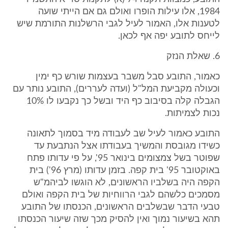
1984, אלו עילות הופרו ואולם גם אם הייתי שועה
לטענות אלו, האמור לעיל לגבי הרשלנות התורמת שיש
לייחס לתובע יפה אף לכאן.
6. שאלת הנזק
כאמור, התובע סבל משבר בעצמות שורש כף ימין
וכעולה מקביעת המל"ל (ועדה לעררים), התובע נותר עם
הגבלה קלה בסיבוב כף היד ובשל כך נקבעו לו 10%
נכות לצמיתות.
התובע כאמור לעיל שב לעבודה מיד בסמוך לתאונה
כשידו מגובסת והמשיך בעבודתו אצל הנתבעת עד
שפוטר בשל צמצומים בינואר 95', על פי עדותו פתח
באוקטובר 95' בית קפה. בזמן עדותו (מרץ 96') בית
הקפה היה בשלביו הראשונים, לא הוגשו לביהמ"ש
מסמכים כלשהם לגבי הרווחיות של בית הקפה ואולם
טבעי הדבר שבשלבים הראשונים, הכנסתו של התובע
תהא בשיעור נמוך ואין להסיק מכך שזה שיעור הכנסתו