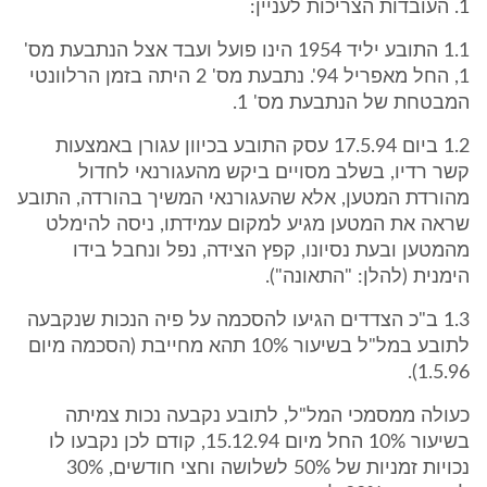
1. העובדות הצריכות לעניין:
1.1 התובע יליד 1954 הינו פועל ועבד אצל הנתבעת מס'
1, החל מאפריל 94'. נתבעת מס' 2 היתה בזמן הרלוונטי
המבטחת של הנתבעת מס' 1.
1.2 ביום 17.5.94 עסק התובע בכיוון עגורן באמצעות
קשר רדיו, בשלב מסויים ביקש מהעגורנאי לחדול
מהורדת המטען, אלא שהעגורנאי המשיך בהורדה, התובע
שראה את המטען מגיע למקום עמידתו, ניסה להימלט
מהמטען ובעת נסיונו, קפץ הצידה, נפל ונחבל בידו
הימנית (להלן: "התאונה").
1.3 ב"כ הצדדים הגיעו להסכמה על פיה הנכות שנקבעה
לתובע במל"ל בשיעור 10% תהא מחייבת (הסכמה מיום
1.5.96).
כעולה ממסמכי המל"ל, לתובע נקבעה נכות צמיתה
בשיעור 10% החל מיום 15.12.94, קודם לכן נקבעו לו
נכויות זמניות של 50% לשלושה וחצי חודשים, 30%