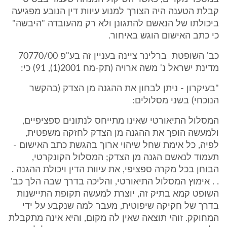
קבלת הטענה היה הצורך למנוע עיוות דין הנובע מפגיעה
ביכולתו של הנאשם להתגונן ולא רק מהעובדה "היבשה"
כי כתב האישום הוגש באיחור.
כב' השופטת ברלינר ציינה בעניין זה בע"פ 70770/00
מדינת ישראל נ' משה ארויה (תק-מח 2001(1), 91) כי:
"בעיקרון - ניתן לבחון את ההגנה מן הצדק (בהקשר
הנוכחי) בשני מסלולים:
המסלול התיאורטי שאינו מתייחס לנתונים ספציפיים,
ולמעשה הופך את ההגנה מן הצדק לחזקה משפטית,
לפיה, כל אימת שחל שיהוי ארוך בהגשת כתב האישום -
תעמוד לנאשם הגנה מן הצדק; המסלול הקונקרטי,
הבוחן בכל מקרה ספציפי, את עיוות הדין ויכולת ההגנה .
. . אימוץ המסלול התיאורטי, והליכה בדרך שבה הלך כב'
השופט קמא בתיק זה, יוצרת למעשה תקופת התיישנות
בדרך של חקיקה שיפוטית, מעבר למה שנקבע על ידי
המחוקק. זוהי תוצאה שאין לה מקום, והיא אינה מתקבלת