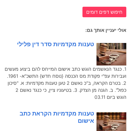
חיפוש דפים דומים
אולי יעניין אותך גם:
טענות מקדמיות סדר דין פלילי
1. כנגד הנאשמים הוגש כתב אישום המייחס להם ביצוע מעשים
ועבירות עפ"י פקודת מס הכנסה {נוסח חדש} התשכ"א- 1961.
2. בטרם הקראה, ב"כ נאשם 2 טען טענות מקדמיות: א. "סיכון
כפול". ב. הגנה מן הצדק. 3. בטיעוניו ציין, כי כנגד נאשם 2
הוגש ביום 03.11
טענות מקדמיות הקראת כתב
אישום