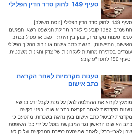
סעיף 149 לחוק סדר הדין הפלילי
סעיף 149 לחוק סדר הדין הפלילי [נוסח משולב],
התשמ"ב-1982 קובע כי לאחר תחילת המשפט רשאי הנאשם
לטעון טענות מקדמיות, ובהן בין היתר: פגם או פסול בכתב
האישום; התיישנות; הגשת כתב אישום או ניהול ההליך הפלילי
עומדים בסתירה מהותית לעקרונות של צדק והגינות משפטית.
סעיף 150 לחסד"פ קובע
טענות מקדמיות לאחר הקראת
כתב אישום
מומלץ לקרוא את ההחלטה להלן על מנת לקבל ידע בנושא
טענות מקדמיות לאחר הקראת כתב אישום: בפני בקשה
מקדמית לביטול כתב אישום בגין נהיגה בשכרות, מהטעם כי
כתב האישום הראשון נגד המבקשת בוטל על ידי כב' השופטת
שרון לארי-בבלי, לאחר שנשמעה כפירת המבקשת ועל כן לא