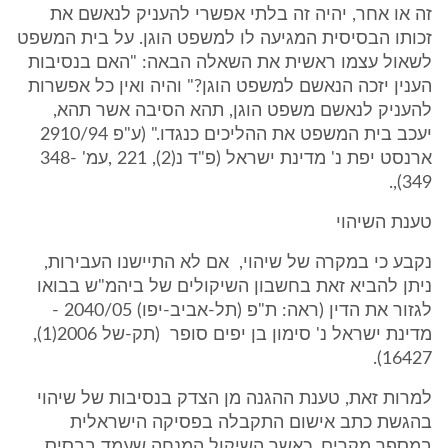
זה או אחר, יהיה זה בלתי אפשרי להעניק לנאשם את
זכותו הבסיסית המגיעה לו למשפט הוגן. על בית המשפט
לשאול עצמו ראשית את השאלה הבאה: "האם בנסיבות
הענין יזכה הנאשם למשפט הוגן?" והיה ואין כל אפשרות
להעניק לנאשם משפט הוגן, תהא הסיבה אשר תהא,
יעכב בית המשפט את ההליכים כנגדו." (ע"פ 2910/94
ארנסט יפת נ' מדינת ישראל (פ"ד נ(2), 221 ,עמ' 348-
349),.
טענת השיהוי
נקבע כי במקרה של שיהוי, אם לא התיישנו העבירות,
ניתן להביא זאת בחשבון השיקולים של ביהמ"ש בבואו
לגזור את הדין (ראה: ת"פ (תל-אביב-יפו) 2040/05 -
מדינת ישראל נ' סימון בן יפים סופר (תק-של 2006(1),
16427).
למרות זאת, טענת ההגנה מן הצדק בנסיבות של שיהוי
בהגשת כתב אישום התקבלה בפסיקה הישראלית
במספר מקרים, כאשר השיקול המנחה שעמד בבסיס