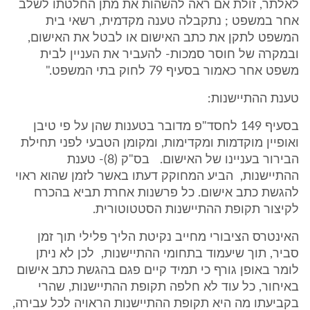
לאלתר, זולת אם ראה להשהות את מתן החלטתו לשלב
אחר במשפט ; נתקבלה טענה מקדמית, רשאי בית
המשפט לתקן את כתב האישום או לבטל את האישום,
ובמקרה של חוסר סמכות- להעביר את העניין לבית
משפט אחר כאמור בסעיף 79 לחוק בתי המשפט."
טענת ההתיישנות:
בסעיף 149 לחסד"פ מדובר בטענות שהן על פי טיבן
ואופיין מוקדמות ומקדימות, ומקומן הטבעי לפני תחילת
הבירור בעניינו של האישום. בס"ק (8)- טענת
ההתיישנות, הביע המחוקק דעתו באשר לזמן שהוא ראוי
להגשת כתב אישום. כל פרשנות אחרת תביא בהכרח
לקיצור תקופת ההתיישנות הסטטוטורית.
האינטרס הציבורי מחייב נקיטת הליך פלילי תוך זמן
סביר, תוך שיעמוד בתחומי ההתיישנות, לכן לא ניתן
לומר באופן גורף כי תמיד קיים פגם בהגשת כתב אישום
באיחור, כל עוד לא חלפה תקופת ההתיישנות, שהרי
בקביעתו מה היא תקופת ההתיישנות הראויה לכל עבירה,