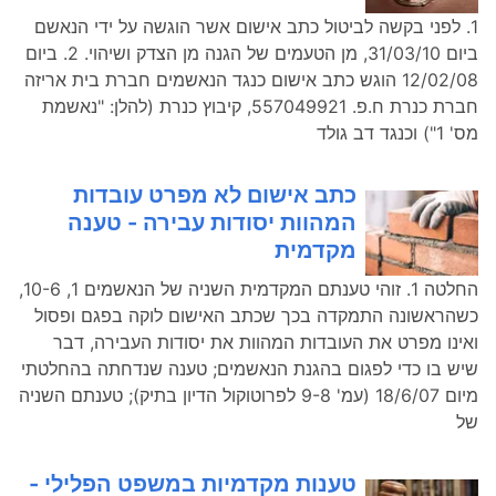
1. לפני בקשה לביטול כתב אישום אשר הוגשה על ידי הנאשם
ביום 31/03/10, מן הטעמים של הגנה מן הצדק ושיהוי. 2. ביום
12/02/08 הוגש כתב אישום כנגד הנאשמים חברת בית אריזה
חברת כנרת ח.פ. 557049921, קיבוץ כנרת (להלן: "נאשמת
מס' 1") וכנגד דב גולד
כתב אישום לא מפרט עובדות
המהוות יסודות עבירה - טענה
מקדמית
החלטה 1. זוהי טענתם המקדמית השניה של הנאשמים 1, 10-6,
כשהראשונה התמקדה בכך שכתב האישום לוקה בפגם ופסול
ואינו מפרט את העובדות המהוות את יסודות העבירה, דבר
שיש בו כדי לפגום בהגנת הנאשמים; טענה שנדחתה בהחלטתי
מיום 18/6/07 (עמ' 9-8 לפרוטוקול הדיון בתיק); טענתם השניה
של
טענות מקדמיות במשפט הפלילי -