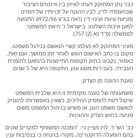
כבר נתן המחוקק דעתו לאיזון בין אינטרס הציבור
שבהעמדה לדין, לבין ההגנה על זכויותיו של הפרט
ומניעת עיוות ועינוי דין (ראה בג"צ 6972/96 התנועה
למען איכות השלטון בישראל נ' היועץ המשפטי
לממשלה (פ"ד נא (2) 757).
מעיני המחוקק לא נעלמו קשיי הנאשם בניהול משפטו,
מקום בו כתב האישום הוגש לאחר זמן ממושך, ועם זאת,
כאמור, נקבעו בחוק תקופות התיישנות בהתאם לחומרת
העבירה. בעבירות מסוג עוון, התקופה היא של 5 שנים.
טענת ההגנה מן הצדק:
משמעותה של טענה מקדמית זו היא שלבית המשפט
שיקול דעת להפסיק ההליכים, כשאין באפשרותו להעניק
לנאשם משפט הוגן, או משיש בניהול המשפט משום
פגיעה בחוש הצדק וההגינות.
כב' הש' ד. לוין מציין כי: "המכנה המשותף למקרים שונים
בהם הופעלה הדוקטרינה, מקורו בהנחה כי בנסיבות ענין