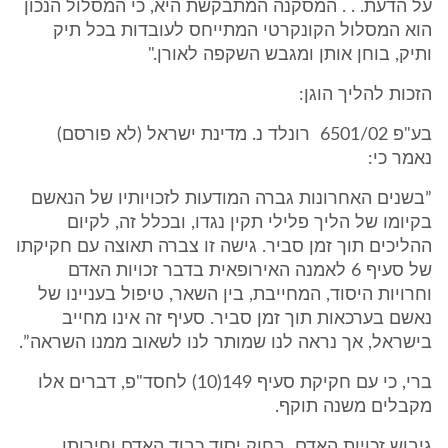
על הדעת. . . המסקנה המתבקשת היא, כי המסלול הנכון
הוא המסלול הקונקרטי המתייחס לעובדות בכל תיק
ותיק, בוחן אותן ומגבש השקפה לאורן."
הזכות להליך הוגן:
בע"פ 6501/02 רונלד נ. מדינת ישראל (לא פורסם)
נאמר כי:
”בשנים האחרונות גברה המודעות לזכויותיו של הנאשם
בקיומו של הליך פלילי תקין נגדו, ובכלל זה, לקיום
ההליכים תוך זמן סביר. גישה זו צברה תאוצה עם חקיקתו
של סעיף 6 לאמנה האירופאית בדבר זכויות האדם
וחרויות היסוד, המחייבת, בין השאר, טיפול בעניינו של
נאשם בערכאות תוך זמן סביר. סעיף זה אינו מחייב
בישראל, אך נראה לנו שמותר לנו לשאוב ממנו השראה”.
ברי, כי עם חקיקת סעיף 149(10) לחסד"פ, דברים אלו
מקבלים משנה תוקף.
גיבוש זכויות האדם בחוק יסוד כבוד האדם וחירותו