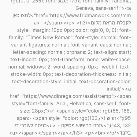
rgb(0, 0, 255); font-size: 17px; font-family: Tahoma,
Geneva, sans-serif;"><a
href="https://www.fridmanwork.com/mm">לחצו כאן
לקבלת מראה מקום</a> -</span></p> <h3
style='margin: 10px 0px; color: rgb(0, 0, 0); font-
family: "Times New Roman"; font-style: normal; font-
variant-ligatures: normal; font-variant-caps: normal;
letter-spacing: normal; orphans: 2; text-align: start;
text-indent: 0px; text-transform: none; white-space:
normal; widows: 2; word-spacing: 0px; -webkit-text-
stroke-width: 0px; text-decoration-thickness: initial;
text-decoration-style: initial; text-decoration-color:
initial;'><a
href="https://www.dinrega.com/assist/temp"><span
style="font-family: Arial, Helvetica, sans-serif; font-
size: 28px;">✅ <span style="color: rgb(65, 168,
95);">חדש !</span> <span style="color: rgb(163,
143, 132);">עזרה בחיפוש פסיקה - <u>כניסה לעורכי דין
בלבד</u></span></span></a></h3> <p><br></p>