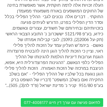
העלה זכויות אלה לרמה חוקתית, אשר מאפשרת בחינה
של החוקים המושפעים באורח משמעותי ממעמדן
החוקתי . דברים אלה נכונים לגבי ההליך הפלילי בכלל
וסדר הדין הפלילי בפרט, הדורש לעיתים פגיעה
בזכויותיהם ובחירותם של חשודים, עצורים ונאשמים.
כידוע, בע"פ 5121/98 יששכרוב נ' התובע הצבאי הראשי
(תק-על 2006(2), 1093), לגבי קבילות אמרתו של
נאשם- ביהמ"ש העליון עמד על הזכות להליך פלילי
ראוי, וציין כי הזכות להליך הוגן הינה להבטיח פרוצדורה
הוגנת וערובות דיוניות הולמות להגינותו של ההליך
הפלילי כלפי הנאשם. "ההגינות הפרוצדורלית היא, אפוא,
הניצבת במרכזה של הזכות האמורה. הזכות להליך פלילי
הוגן נוגעת בכל שלביו של ההליך הפלילי - "אם בשלב
החקירה ואם בשלב המשפט" (דבריו של השופט ברק
בע"פ 951/80 קניר נ' מדינת ישראל (פ"ד לה(3), 505)..."
לתיאום פגישה עם עורך דין חייגו 077-4008177