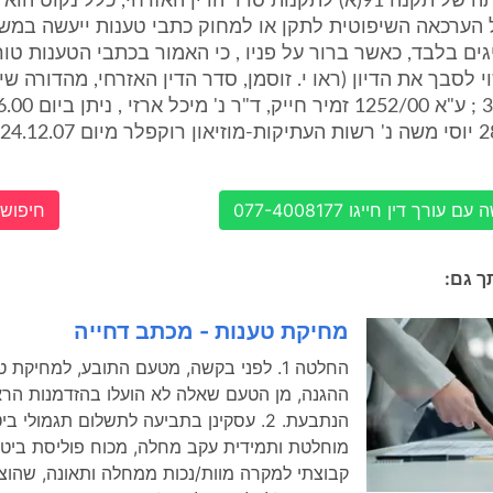
לעניין פרשנותה של תקנה 91(א) לתקנות סדר הדין האזרחי, כלל נקוט
הערכאה השיפוטית לתקן או למחוק כתבי טענות ייעשה במש
ים בלבד, כאשר ברור על פניו , כי האמור בכתבי הטענות טורד
 לסבך את הדיון (ראו י. זוסמן, סדר הדין האזרחי, מהדורה שי
עורך דין חייגו 077-4008177
חיפוש 
תך גם:
מחיקת טענות - מכתב דחייה
החלטה 1. לפני בקשה, מטעם התובע, למחיקת
ההגנה, מן הטעם שאלה לא הועלו בהזדמנות הראש
הנתבעת. 2. עסקינן בתביעה לתשלום תגמולי ב
מוחלטת ותמידית עקב מחלה, מכוח פוליסת ביטו
קבוצתי למקרה מוות/נכות ממחלה ותאונה, שהוצא