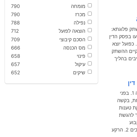
מומחה
790
מכרז
790
נפילה
788
תק פלוגתא:
הוצאה לפועל
712
ו בפסק הדין
הסכם קיבוצי
709
 זה. כפועל יוצא
מס הכנסה
666
קיים ההשתק
פינוי
658
ים בהליך
עיקול
657
שיקים
652
תקנה 417 - מחיקת טענות בכתבי בי דין: החלטה 1. בפני
ת, בקשה
ת טענות
ד להגשת
בוע