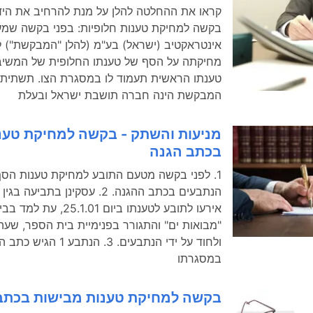
קראו את ההחלטה להלן על מנת להרחיב את היד
בקשה למחיקת טענות חלופיות: בפני בקשה שמע
אינטראקטיב (ישראל) בע"מ (להלן "המבקשת") ל
מחיקתה על הסף של טענתו החלופית של המשיב
טענתו הראשית תעמוד לו במסגרת הצו. תשתית 
המבקשת הינה חברה תושבת ישראל ובעלת
מניעות והשתק - בקשה למחיקת טענ
בכתב הגנה
1. לפני בקשה מטעם התובע למחיקת טענות הס
הנתבעים בכתב ההגנה. 2. עסקינן בתבי
אירעו לתובע לטענתו ביום 5.1.01
"מבואות ים" והתגורר בפנימיית בית הספר, שע
ולחוד על ידי הנתבעים. 3. הנתבע 1 הג
במסגרתו
בקשה למחיקת טענות מבישות בכתב