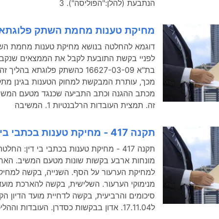
הנתבעת (להלן:"הפוליסה"). 3
מחיקת טענות מחמת השתק פלוגתא
דוגמא להחלטה בנושא מחיקת טענות מחמת הש
לפניי בקשת התובעת לקבל את הממצאים שנקבע
בת"א 16627-03-09 כהשתק פלוגתא בהליך
מכך, עותרת המבקשת למחוק הטענות בגינן מת
מכתב ההגנה וכתב התביעה שכנגד מטעם המשיב
זה. תמצית העובדות הרלבנטיות 1. המשיבה
תקנה 417 - מחיקת טענות בכתבי בי דין
מונחות ארבע בקשות שונות מטעם המשיב. האח
למחיקת הערעור על הסף. השנייה, בקשה למחיק
מנימוקי הערעור. השלישית, בקשה להארכת מוע
סיכומים והרביעית, בקשה לדחיית מועד הדיון הק
ל17.11.04. אדון בבקשות כסדרן. העובדות וההליכים 2. הרקע