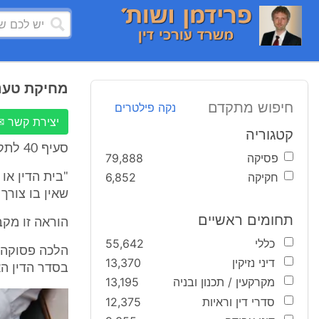
מחיקת טענ
חיפוש מתקדם
נקה פילטרים
יצירת קשר ✉
קטגוריה
סעיף 40 לתקנות בית הדין לעבודה (סדרי דין), התשנ"ב-1991 קובע כי:
פסיקה
79,888
חקיקה
6,852
"בית הדין או
שאין בו צורך
תחומים ראשיים
הוראה זו מקבילה לתקנה 91(א) לתקנו
כללי
55,642
הלכה פסוקה 
דיני נזיקין
13,370
בסדר הדין הא
מקרקעין / תכנון ובניה
13,195
סדרי דין וראיות
12,375