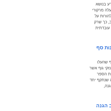
ע בנושא
לה מרקורי
הורות על
, כך שרק
עובדתית
ות סף
ף שהעלו
עה בגין נזקי גוף אשר
2, עת למד בבית הספר
ה שנתקף יחד
יש כתב הגנה,
 הגנה