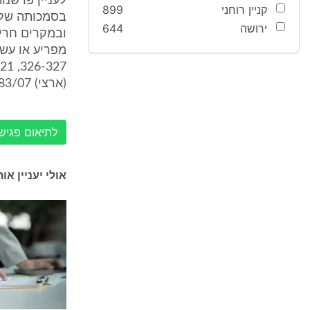
קניין רוחני
899
בסמכותה של 
ירושה
644
ובמקרים חריג
מפריע או עשוי
(ארצי) 283/07 יוסי משה נ' רשות העתיקות-מוזיאון רוקפלר מיום 24.12.07).
לתיאום פגישה עם 
אולי יעניין או