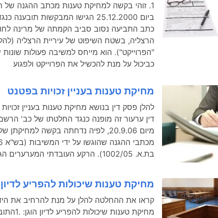
ביום 25.12.2000 הגישו המבקשות תובענה
כתב התביעה נסוב סביב הקמתה של מרינה לחו
הרצליה, בשטח השיפוט של עיריית הרצליה (להלן
"הפרוייקט"). הוא מייחס למשיבה פעולות שונות
כביכול על מנת להכשיל את הפרוייקט ולפגוע
מחיקת טענות בעניין זכויות בפטנט
להלן פסק דין בנושא מחיקת טענות בעניין זכויות
דין ערעור זה מופנה כנגד החלטתו של כב' הרשם
מיום 20.9.06, לפיה נדחתה בקשה למחיקתן 
מכתב
בת.א. 1002/05). הרקע העובדתי המערערים הגישו בתאריך
מחיקת טענות שיכולות להפריע לדיון 
קראו את ההחלטה להלן על מנת להרחיב את היד
מחיקת טענות שיכול