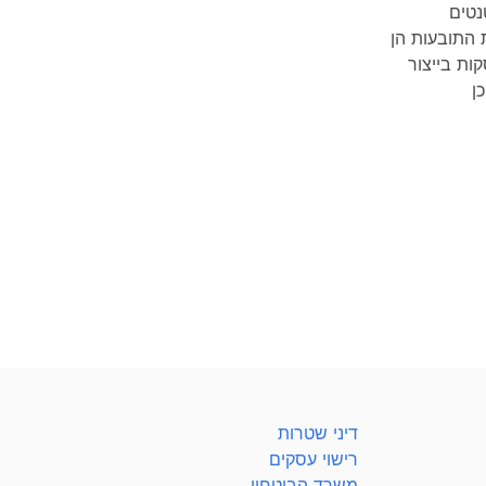
נטים
טים 45465ו- .50766לטענת התובעות הן
קות בייצור
ן
דיני שטרות
רישוי עסקים
משרד הביטחון