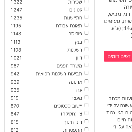
 הוא כי השימוש
שכירות
1,322
ורה
קטינים
1,247
ני, מביש,
התיישנות
1,235
שית, סעיפים
תאונת עבודה
1,195
326-327, 321 ; ע"א 1252/00 זמיר חייק, ד"ר נ' מיכל ארזי , ניתן ביום 14.6.00; (ע"ע
פוליסה
1,148
בנק
1,113
רשלנות
1,108
דפים דומים
דיון
1,021
משרד הפנים
967
תביעות רשלנות רפואית
942
ארנונה
939
ערר
935
מעצר
919
 טענות מכתב
ונה על ידי
יישוב סכסוכים
870
יטוח בגין נכות
צו (חקיקה)
847
ח חיים
דיני חינוך
815
ה על ידי
התפטרות
812