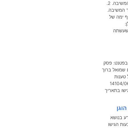
1. זוהי בקשה למחיקת טענות מכתב ההגנה של המשיבה. 2.
 כנגד המשיבה.
ף ימה של
:
 שעשתה
 בפטנט: פסק
 שמואל ברוך
של טענות
י ההגנה שהוגשו על ידי המשיבות (בש"א 14104/06
הוגן
ע בנושא
ות להפריע לדיון הוגן: .1התובעות הגישו