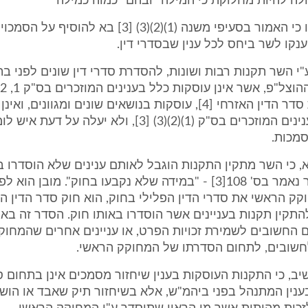
לה להיות מחלוקת כי המילה "ובהם" כמוה כמילה
"לרבות", היינו כי האמור בסעיפי משנה (1)(2)(3) [3] בא ל
נקו לשר ביחס לכל ענין שבסדרי דין.
ע"י השר תקנות רבות ושונות, להסדרת סדרי דין שונים לפני ב
למשל תקנות סדר הדין האזרחי [4], עוסקות בנושאים שונים ומגוונים, 
כלל לאותם ענינים המוזכרים בס"ק (1)(2)(3) [3], ולא יעלה 
סמכות.
א, כי השר מתקין התקנות הוגבל לאותם ענינים שלא הוסדרו 
ראשית, כאשר נאמר בס' 108[3] - "במידה שלא נקבעו בחוק". מובן הוא 
תקין תקנות בעניינים אשר הוסדרו באותו חוק. הסדר זה בא
ם החשובים לשמירת זכויות הפרט, או עניינים אחרים שהמחו
חשובים, לתחום הסדרתו של המחוקק הראשי.
יב, כי התקנות העוסקות בענין שיחזור מסמכים אינן בתחום סד
ענין המתנהל בפני ביהמ"ש, אלא בשיחזור תיק שאבד או הושמ