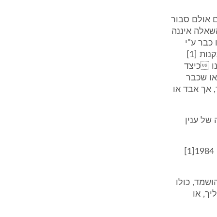
ם אולם סבור
השאלה איננה
 כבר ע"י
ביהמ"ש, או שהם עדיין בשלב הכרעה, ועדיין לא הוכרעו, ומכל מקום אין התקנות [1]
נו כיצד
או שכבר
, אך אבד או
 של ענין
תקנה 2לתקנות בתי המשפט (סדרי דין לשחזור תיקים ומסמכים), תשמ"ד - 1984[1]
ושמד, כולו
יך, או