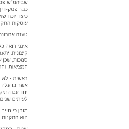
שביהמ"ש פסק 
כבר פסק-דין,
כיצד יוכח שא
עוסקות התקנו
טענה אחרונה 
אינני רואה כ
קיצונית, יתע
סמכות, שכן ע
המציאות, והה
ראשית - לא י
אשר בו עלה ב
יחד עם התיקי
לעיתים שנים 
מובן כי חייב
הוא התקנות ש