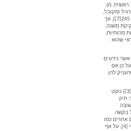
ראשית, מן
praeter leg) הרי זהו דבר רגיל ומקובל,
(וראה בענין זה אצל פרופ' קלינגהופר - "שלטון החוק וחקיקת משנה" בעמ' 245[7]), אך
קיקת משנה.
ת מהותיות,
דאי שהוא
אשר נידונים
על כן אם
העניק להן
גם טענה זאת איננה מקובלת עלי. סעיף 46לחוק בתיהמ"ש [2] (היום - 108[3]) נוקט
י תיק
שובה
ל בקשה
ם אחרים כמו
חילוט ערובות וכד' כולם עניינים המצויים במסגרת תקנות סדר הדין האזרחי [4], על אף