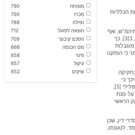
מומחה
790
הוסיף על הסמכויות הכלליות
מכרז
790
נפילה
788
הוצאה לפועל
712
תיהמ"ש, ואף
הסכם קיבוצי
709
לפני לשכות ההוצל"פ, אשר אינן עוסקות כלל בענינים המוזכרים בס"ק 1, 2, 3[3]. כך
ואינן מוגבלות
מס הכנסה
666
על דעת איש לומר כי הותקנו
פינוי
658
עיקול
657
שיקים
652
בחקיקה
לפיכך כי
משקבע המחוקק הראשי את סדרי הדין הפלילי בחוק, הוא חוק סדר הדין הפלילי [5],
 על-מנת
קק הראשי
רי דין, שכן
ד. לטענתו,