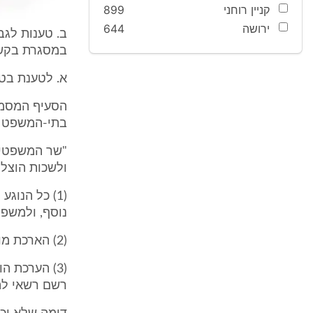
קניין רוחני
899
ירושה
644
ב. טענות לגב
במסגרת בקשת
א. לטענת בט
בתי-המשפט (נוסח 
"שר המשפטים
ולשכות הוצל"
(1) כל הנוג
נוסף, ולמשפט
(2) הארכת מועדים לעשיית דבר שבסדרי דין או שבנוהג, אף אם נקבעו בחיקוק.
(3) הערכת 
רשם רשאי להק