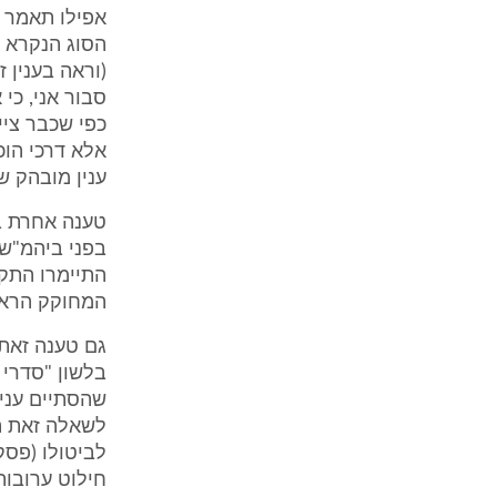
אפילו תאמר 
סבור אני, כי
כפי שכבר ציי
אלא דרכי הוכ
ענין מובהק ש
טענה אחרת בפ
בפני ביהמ"ש,
התיימרו התקנ
המחוקק הראש
בלשון "סדרי 
שהסתיים עניינ
לשאלה זאת הי
לביטולו (פסק