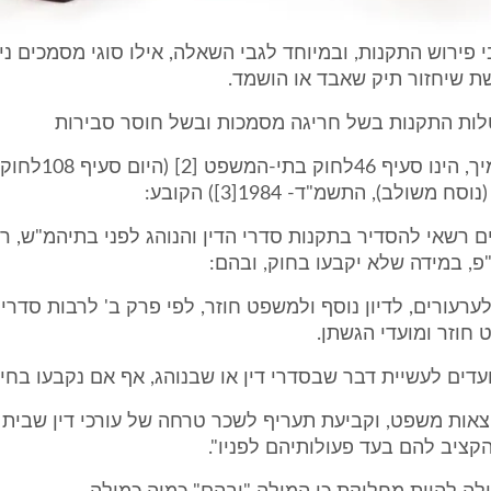
י פירוש התקנות, ובמיוחד לגבי השאלה, אילו סוגי מסמכים ני
 שיחזור תיק שאבד או הושמד.
לות התקנות בשל חריגה מסמכות ובשל חוסר סבירות
הסעיף המסמיך, הינו סעיף 46לחוק בתי-המשפט [2] (היום סעיף 108לחוק
משולב), התשמ"ד- 1984[3]) הקובע:
 רשאי להסדיר בתקנות סדרי הדין והנוהג לפני בתיהמ"ש, ר
פ, במידה שלא יקבעו בחוק, ובהם:
ע לערעורים, לדיון נוסף ולמשפט חוזר, לפי פרק ב' לרבות סדרי
 חוזר ומועדי הגשתן.
הוצאות משפט, וקביעת תעריף לשכר טרחה של עורכי דין שבית
ציב להם בעד פעולותיהם לפניו".