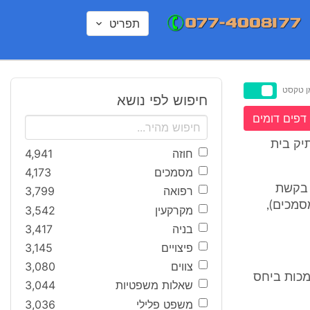
תפריט
ן טקסט
חיפוש לפי נושא
דפים דומים
יק בית
חוזה
4,941
מסמכים
4,173
 בקשת
רפואה
3,799
סמכים),
מקרקעין
3,542
בניה
3,417
פיצויים
3,145
צווים
3,080
מכות ביחס
שאלות משפטיות
3,044
משפט פלילי
3,036