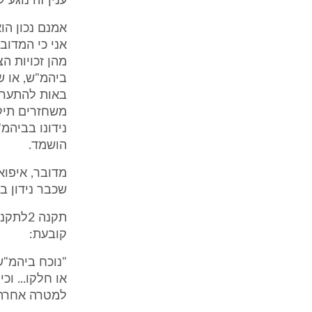
ענין זה נוגע
אמנם נכון הו
אני כי המדוב
מהן זכויות ה
באות להתערב 
משחזרים תיק 
נידונו בביהמ
הושמד.
מדובר, איפוא
שכבר נידון ב
קובעת:
"נוכח ביהמ"ש
או חלקו... ו
למטרה אחרת, ר