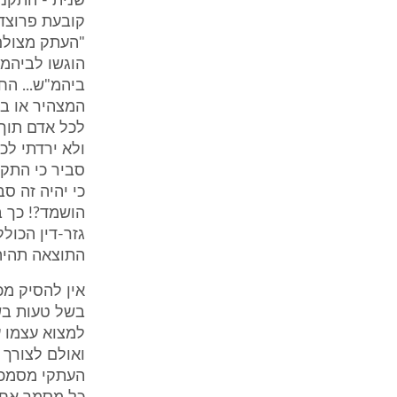
קובעת פרוצדו
"העתק מצולם 
הוגשו לביהמ"
ביהמ"ש... הח
ולא ירדתי לכו
סביר כי התקנ
כי יהיה זה ס
הושמד?! כך 
גזר-דין הכול
התוצאה תהיה,
אין להסיק מכ
בשל טעות בשיח
למצוא עצמו עו
ואולם לצורך 
העתקי מסמכי