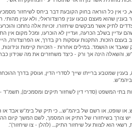
 לזכות מהותית אשר מן הראוי שתוסדר ע"י המחוקק הראשי.
א, כי אין כל הוראה בחוק הקובעת דבר ביחס לשיחזור מסמכי
ר בענין שהוא מעצם טבעו ענין פרוצדוראלי, ולא ענין מהותי. 
צדדים לתיק אשר מבקשים שיחזורו. זכויות אלה נחתכו והוכרעו
בעצם הזכות. התקנות עוסקות רק בדרך, או הפרוצדורה, היי
שאבד או הושמד. במילים אחרות - הזכויות קיימות ונידונות, 
"ש, והשאלה הינה אך ורק - כיצד משחזרים את מה שנידון כבר
, בענין שמטבע ברייתו שייך לסדרי הדין, ועוסק בדרך ההוכחה
ביהמ"ש.
, או שופט, או רשם של ביהמ"ש... כי תיק של בימ"ש אבד או ה
כי יש צורך בשיחזורו של התיק או המסמך, לשם המשך קיום ההל
שאי הוא לצוות על שיחזור התיק... (להלן - צו שיחזור)".