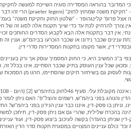
כי המדובר בהוראה המסדירה סוגיה השייכת למעשה לחקיקה 
הסוג הנקרא - "חקיקת משנה שמחוץ לחוק" (em
 אין צורך להרחיק לכת עד כדי שיוך תקנות אלה לסוג זה של ח
נתי, אין דבר בתקנות אלה הבא לקבוע הסדרים החותכים זכויו
חת ענינים שכבר נידונו או שכבר הוכרעו בביהמ"ש, וענין זה ו
בסדרי דין, אשר מקומו בתקנות המסדירות סדרי דין.
י ב"כ המשיב היא, כי החוק המסמיך עוסק אך ורק בעניינים 
 ומכאן שכל ענין העוסק בתיק שכבר הסתיים, אינו בכלל זה, ו
ות לעסוק גם בשיחזור תיקים שהסתיימו, חרגו מן הסמכות ש
י.
הדין והנוהג בפני ביהמ"ש, רשמים והוצל"פ". האם ניתן לומר כ
ו, וניתן בו פסק-דין, איננו כבר ענין הנידון בפני ביהמ"ש? הת
נה בהכרח שלילית, שהרי גם אם ניתן פסק-דין, תיתכן למש
-דין שניתן בהעדר) בקשה לעיכוב ביצוע פסק-דין, ועוד ענייני