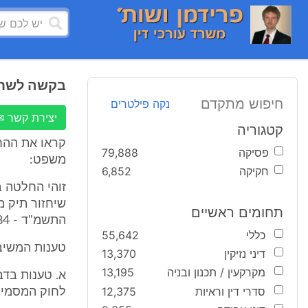
בקשה לשחז
חיפוש מתקדם
נקה פילטרים
יצירת קשר ✉
קטגוריה
קראו את ההח
פסיקה
79,888
משפט:
חקיקה
6,852
זוהי החלטה 
שיחזור תיק מ
תחומים ראשיים
התשמ"ד - 1984[1].
כללי
55,642
טענות המשיב
דיני נזיקין
13,370
מקרקעין / תכנון ובניה
13,195
א. טענות בדב
סדרי דין וראיות
12,375
לחוק המסמיך