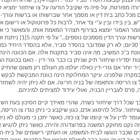
שנית - התקנות עצמן קובעות הסדר סביר למדי. תקנה
רה מפורטת, על-פיה מי שקיבל הודעה על צו שיחזור ימציא 
מכל כתב בית דין או מסמך אחר שברשותו או ברשות עורך-די
ש, בין בידו ובין ע"י צד אחר, לרבות כל פרוטוקול או רישום 
ומר האמור יומצא בצירוף תצהיר המאמת אותו, והמאשר כי אי
המצהיר או ברשות עורך הדין מסמכים נוספי
לכל אדם תוך 30יום; לא רק שמדובר בהסדר סביר, אלא בהסדר היחיד 
ונת ב"כ המשיב, מה אינו סביר בתקנות אלה. אם הכוונה הינה, 
ות יסדירו שיחזור תיק שניתן בו כבר גזר-דין - האם בכוונת ה
ביר יותר אם גזרי-דין כאלה יעלמו מן העולם רק משום שהתיק 
במקרה שלפנינו. עיקר המחלוקת הינה כוונת המבקשת לבקש ש
ל צו הריסה והתאמה של בניה חריגה. אם לא ניתן יהיה לשחזר 
 פרס לעבריין הבניה, ואולי עידוד למציתים למיניהם.
ך שכל דרך שיחזור כשרה, שהרי מאידך קיים הסיכון בעת השיח
זור, עלול להיפגע אדם, כגון שיקבע כי ניתן נגדו צו הריסה, 
מד לדין על אי קיומו של צו כזה, כאשר יתכן כי מעולם לא נית
זה נקט מחוקק המשנה בפרוצדורה זהירה, כאשר ניתן להגיש א
ם שכבר הוגשו לבית-המשפט, או העתקי רישומים של בית-ה