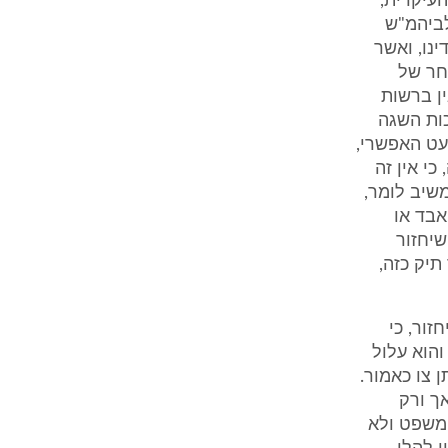
 4[1], שהיא התקנה העיקרית,
לביהמ"ש
נו, ואשר
אחר של
ן ברשות
ם..." על פי תקנה 5[1] ניתנת זכות השגה
כמעט האפשרי,
כי אין זה
משיב לומר,
אבד או
יחזור
תיק כזה,
זור, כי
והוא עלול
ן צו כאמור.
ך ורק
משפט ולא