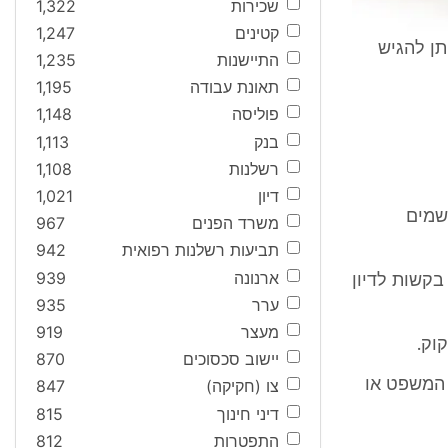
שכירות
1,322
קטינים
1,247
תן להגיש
התיישנות
1,235
תאונת עבודה
1,195
פוליסה
1,148
בנק
1,113
רשלנות
1,108
דיון
1,021
שמים
משרד הפנים
967
תביעות רשלנות רפואית
942
ארנונה
939
 בקשות לדיון
ערר
935
מעצר
919
יישוב סכסוכים
870
 המשפט או
צו (חקיקה)
847
דיני חינוך
815
התפטרות
812