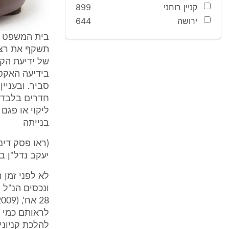
קניין רוחני
899
ירושה
644
בית המשפט ה
תשקף את רצונ
בידיעה האקטו
סביר. ובעניי
חדרים בלבד מ
ליקוי או פגם
בנייתה
יעקב נדל"ן בע"מ, פ"ד נו(5) 198 (002
לא לפני זמן 
לראותם כמי ש
להלכת קניוני