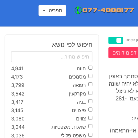
תפריט
ן טקסט
חיפוש לפי נושא
דפים דומים
חוזה
4,941
מסמכים
4,173
הסתמך באופן
א יהיה שונה
רפואה
3,799
 לא ניצל
מקרקעין
3,542
אותה, או שניצל אותה, אך עקב רשלנותו לא גילה את הפגם בממכר" (שם בעמ' 281-
בניה
3,417
פיצויים
3,145
צווים
3,080
שאלות משפטיות
3,044
התאמת הממכר כאמור בסעיף 11 (להלן - אי-התאמה)
משפט פלילי
3,036