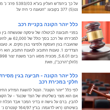
על כך ביהמ"ש העליון בע"א 03
נט(5) 377 בקובעו: "הטענה כי היה על
כלל יזהר הקונה בקניית רכב
בפניי תובענה לביטולה של עיסקה שנעשתה בין 
למכירתו של רכב בסך 
שהועברו בגין העסקה ולפיצוי בגין נזקים. א. טענ
הצדדים: 1. טענות התובע: לטענת התובע, הו
ביום 5.6.01, מכונית מסוג רובר משנת 
(להלן:"הרכב"), וזאת
כלל יזהר הקונה - תביעה בגין מסירת
חלקי במכירת רכב
לפי כלל "יזהר הקונה". הנטל להשגת המידע החיו
אם הוא מצוי בשליטתו של הצד שכנגד - על הקונה
להבין. ברם על גישה זו בדיני המכר אבד הכלח ז
בשיטתנו (ראו לדוגמה: בג"ץ