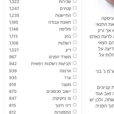
שכירות
1,322
קטינים
1,247
התיישנות
1,235
עיסקה
תאונת עבודה
1,195
את התנאי
פוליסה
1,148
 מתחשב אפוא אך ורק
בנק
1,113
ה לדעת כאדם
רשלנות
1,108
הם חצאי
דיעה על
דיון
1,021
לות על
משרד הפנים
967
תביעות רשלנות רפואית
942
ארנונה
939
נכסים ובנין בע"מ נ' בני
ערר
935
מעצר
919
 קניונים
יישוב סכסוכים
870
' משה זאב ועוד
צו (חקיקה)
847
רכישתה, ולכן יש
דיני חינוך
815
וך הפניה
התפטרות
812