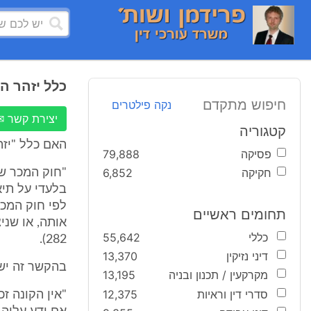
כלל יזהר ה
חיפוש מתקדם
נקה פילטרים
יצירת קשר ✉
קטגוריה
האם כלל "יזה
פסיקה
79,888
חקיקה
6,852
"חוק המכר שו
בלעדי על תיא
לפי חוק המכר
תחומים ראשיים
כללי
55,642
282).
דיני נזיקין
13,370
בהקשר זה יש לשים אל 
מקרקעין / תכנון ובניה
13,195
סדרי דין וראיות
12,375