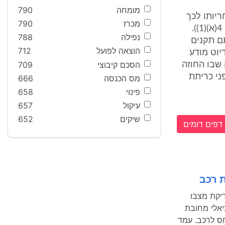
מומחה
790
יותו לכך
מכרז
790
שהדירה נבנתה שלא בהתאם לתקנים החקוקים הרלוונטיים (כאמור בסעיף 4(א)(1)).
נפילה
788
תם תקנים
הוצאה לפועל
712
יוט מודע
הסכם קיבוצי
709
שבו החוזה
ני כריתת
מס הכנסה
666
פינוי
658
עיקול
657
שיקים
652
דפים דומים
ת רכב
יקת מצבו
יאלי מחובת
יחס לרכב. עמד