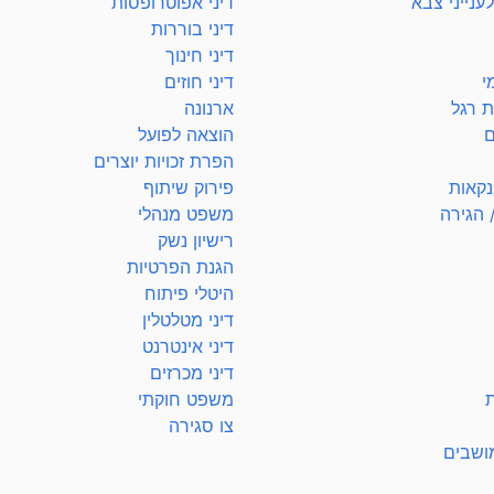
ענייני צבא
דיני אפוטרופסות
דיני בוררות
דיני חינוך
י
דיני חוזים
ת רגל
ארנונה
ם
הוצאה לפועל
הפרת זכויות יוצרים
נקאות
פירוק שיתוף
 הגירה
משפט מנהלי
רישיון נשק
הגנת הפרטיות
היטלי פיתוח
דיני מטלטלין
דיני אינטרנט
דיני מכרזים
ת
משפט חוקתי
צו סגירה
מושבים