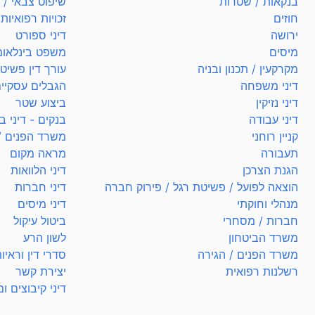
בנקאות / שטרות
שיפוט צבאי / ל
חוזים
זכויות רפואיות
ירושה
דיני ספורט
מיסים
משפט בינלאומ
מקרקעין / תכנון ובניה
עורך דין פשיט
דיני משפחה
הגבלים עסקיי
דיני נזיקין
ביצוע שטר
דיני עבודה
בנקים - דיני ב
קניין רוחני
משרד הפנים /
תעבורה
מראה מקום
הגנת הצרכן
דיני הלוואות
הוצאה לפועל / פשיטת רגל / פירוק חברה
דיני חברות
מנהלי וחוקתי
דיני מיסים
חברות / מסחרי
ביטול עיקול
משרד הביטחון
לשון הרע
משרד הפנים / הגירה
סדרי דין וראיו
רשלנות רפואית
יצירת קשר
דיני קיבוצים ו