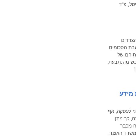
5393/ פרג' נ' מיטל, פ"ד
הצדדים
כולל של 62,000 ₪, להשבת הסכומים
ותיהם של
א רכש מהנתבעת
יצור 1998
 מידע
ני לעסקה, אף
, כך ניתן
ה מכבר
 164/97 קונטרם נ' משרד האוצר,