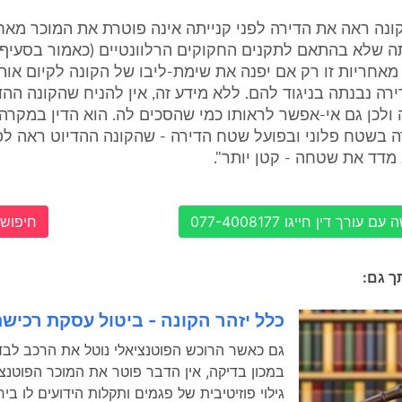
נה ראה את הדירה לפני קנייתה אינה פוטרת את המוכר מאחר
מאחריות זו רק אם יפנה את שימת-ליבו של הקונה לקיום או
רה נבנתה בניגוד להם. ללא מידע זה, אין להניח שהקונה ההד
לכן גם אי-אפשר לראותו כמי שהסכים לה. הוא הדין במקרה 
 בשטח פלוני ובפועל שטח הדירה - שהקונה ההדיוט ראה לפ
מדד את שטחה - קטן יותר".
עורך דין חייגו 077-4008177
חיפוש 
תך גם:
כלל יזהר הקונה - ביטול עסקת רכיש
גם כאשר הרוכש הפוטנציאלי נוטל את הרכב לבד
במכון בדיקה, אין הדבר פוטר את המוכר הפוטנצ
גילוי פוזיטיבית של פגמים ותקלות הידועים לו ב