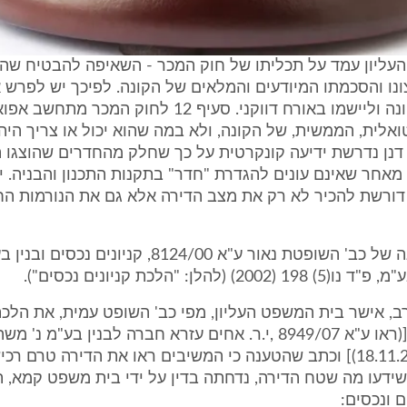
עליון עמד על תכליתו של חוק המכר - השאיפה להבטיח שה
ו והסכמתו המיודעים והמלאים של הקונה. לפיכך יש לפרש 
של ידיעת הקונה וליישמו באורח דווקני. סעיף 12 לחוק המכר
אלית, הממשית, של הקונה, ולא במה שהוא יכול או צריך הי
ן דנן נדרשת ידיעה קונקרטית על כך שחלק מהחדרים שהוצגו 
אחר שאינם עונים להגדרת "חדר" בתקנות התכנון והבניה. י
 דורשת להכיר לא רק את מצב הדירה אלא גם את הנורמות הח
(ראו פסק דינה של כב' השופטת נאור ע"א 8124/00, קניונים 
2) (להלן: "הלכת קניונים נכסים").
רב, אישר בית המשפט העליון, מפי כב' השופט עמית, את הלכת
ונכסים הנ"ל [(ראו ע"א 8949/07 ,י.ר. אחים עזרא חברה לבנין בע"מ נ
28 אח', (18.11.2009)] וכתב שהטענה כי המשיבים ראו את הדירה טרם 
ידעו מה שטח הדירה, נדחתה בדין על ידי בית משפט קמא, ת
ם ונכסים: