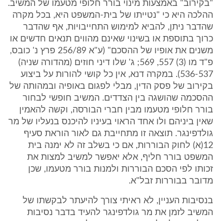
"בקירוב" באמצעות מינוי בורר חלופי מטעמו של המשיב.
ההלכה היא כי "נטייתו של בית-המשפט היא, בכל מקרה
שהדבר ניתן, להביא למימוש התחייבויות, אף שהדבר
כרוך בתוספת או בשינוי שאינם מהווים תנאים חדשים או
משנים את אופיו של ההסכם" (ע"א 256/89 פרץ נ' כובס,
פ"ד מו (3) 557, 569; ג' שלו דיני חוזים (מהדורה שניה)
536-537). במקרה דנא, אין כל קושי להורות על ביצוע
בקירוב של פסק הדין, מבלי לפגום באופיה ובמהותה של
ההסכמה שהושגה בין הצדדים. המשיב חופשי לבחור
בורר חלופי מטעמו מבין חברי הבורסה, וקשה להאמין
שאין ביניהם ולו אחד הראוי בעיניו להיכנס בנעליו של מר
גולדפינגר. תוצאה זו מתחייבת גם לאור הוראת סעיף
12(א) לחוק הבוררות, אם כי בשלב זה לא ימנה בית
המשפט בורר חליף, אלא יאפשר למשיב למצות את
זכותו לפי הסכם הבוררות ולמנות בורר מטעמו, שכן
מדובר בבוררות זבל"א.
בנסיבות העניין, לא ראיתי צורך להיעתר לבקשתו של
המשיב לזמן את מר גולדפינגר להעיד בדבר נסיבות