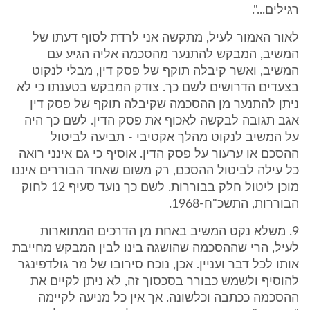
רגילים...".
לאור האמור לעיל, מתקשה אני לרדת לסוף דעתו של
המשיב, המבקש להתנער מהסכמה אליה הגיע עם
המשיב, ואשר קיבלה תוקף של פסק דין, מבלי לנקוט
בצעדים הדרושים לשם כך. צודק המבקש בטענתו כי לא
ניתן להתנער מן ההסכמה שקיבלה תוקף של פסק דין
אגב תגובה לבקשה לאכוף את פסק הדין. לשם כך היה
על המשיב לנקוט מהלך אקטיבי - תביעה לביטול
ההסכם או ערעור על פסק הדין. אוסיף כי גם אינני רואה
כל עילה לביטול ההסכם, רק משום שאחד הבוררים איננו
מוכן ליטול חלק בבוררות. לשם כך נועד סעיף 12 לחוק
הבוררות, התשכ"ח-1968.
9. משלא נקט המשיב באחת מן הדרכים המתוארות
לעיל, הרי שההסכמה שהושגה בינו לבין המבקש מחייבת
אותו לכל דבר ועניין. אכן, נוכח סירובו של מר גולדפינגר
להוסיף ולשמש כבורר בסכסוך זה, לא ניתן לקיים את
ההסכמה ככתבה וכלשונה. אך אין כל מניעה לקיימה