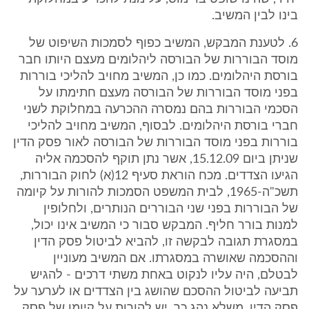
בינו לבין המשיב.
6. לטענת המבקש, המשיב כפוף לסמכות השיפוט של
מוסד הבוררות של הבורסה ליהלומים מעצם היותו חבר
בורסת היהלומים. כמו כן, המשיב מחויב להליכי בוררות
בפני מוסד הבוררות של הבורסה מעצם חתימתו על
הסכמי הבוררות בהם נמסרה ההכרעה במחלוקת לשני
חברי בורסת היהלומים. לבסוף, המשיב מחויב להליכי
בוררות בפני מוסד הבוררות של הבורסה לאור פסק הדין
שניתן ביום 15.12.09, אשר נתן תוקף להסכמה אליה
הגיעו הצדדים. מכח הוראת סעיף 12(א) לחוק הבוררות,
תשכ"ה-1965, לבית המשפט הסמכות להורות על קיומה
של הבוררות בפני שני הבוררים הנותרים, ולחלופין
למנות בורר חליף. המבקש סבור כי המשיב אינו יכול,
במסגרת תגובה לבקשה זו, להביא לביטול פסק הדין
וההסכמה שאושרה במסגרתו. אם המשיב מעוניין
לבטלם, היה עליו לנקוט באחת משתי דרכים - להגיש
תביעה לביטול ההסכם שהושג בין הצדדים או לערער על
פסק הדין. משלא נהג כך, יש להורות על קיומו של פסק