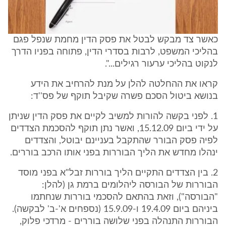
כאשר צד מבקש לבטל את פסק הדין מחמת שנפל פגם
בהליכי המשפט, לרבות בסדרי הדין, פתוחה בפניו הדרך
לנקוט בהליכי ערעור רגילים...".
קראו את ההחלטה להלן על מנת להרחיב את הידע
בנושא ביטול הסכם פשרה שקיבל תוקף של פס''ד:
1. לפני בקשה להורות למשיב לקיים את פסק הדין שניתן
על ידי ביום 15.12.09, ואשר נתן תוקף להסכמת הצדדים
לפיה פסק הבורר שהתקבל בעניינם יבוטל, והצדדים
ינהלו מחדש את הליך הבוררות בפני אותו הרכב בוררים.
2. בין הצדדים התקיים הליך בוררות זבל"א בפני מוסד
הבוררות של הבורסה ליהלומים ברמת גן (להלן:
"הבורסה"), וזאת בהתאם להסכמי בוררות שנחתמו
ביניהם ביום 19.4.09 ו-15.9.09 (נספחים א'-ב' לבקשה).
הבוררות התנהלה בפני שלושה בוררים - מרדכי פלוק,