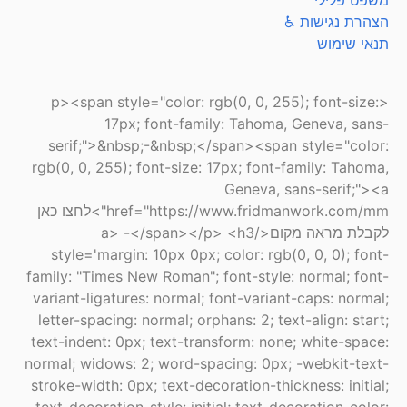
משפט פלילי
הצהרת נגישות ♿
תנאי שימוש
<p><span style="color: rgb(0, 0, 255); font-size:
17px; font-family: Tahoma, Geneva, sans-
serif;">&nbsp;-&nbsp;</span><span style="color:
rgb(0, 0, 255); font-size: 17px; font-family: Tahoma,
Geneva, sans-serif;"><a
href="https://www.fridmanwork.com/mm">לחצו כאן
לקבלת מראה מקום</a> -</span></p> <h3
style='margin: 10px 0px; color: rgb(0, 0, 0); font-
family: "Times New Roman"; font-style: normal; font-
variant-ligatures: normal; font-variant-caps: normal;
letter-spacing: normal; orphans: 2; text-align: start;
text-indent: 0px; text-transform: none; white-space:
normal; widows: 2; word-spacing: 0px; -webkit-text-
stroke-width: 0px; text-decoration-thickness: initial;