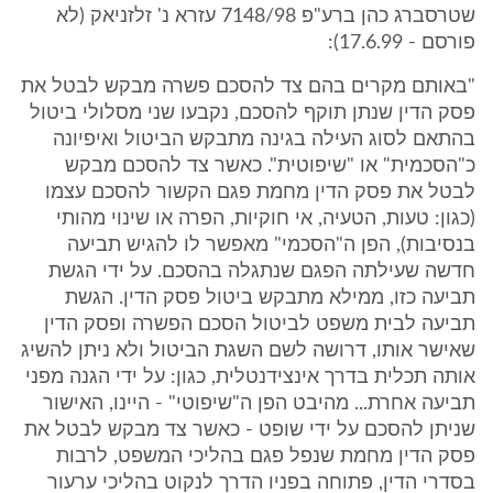
שטרסברג כהן ברע"פ 7148/98 עזרא נ' זלזניאק (לא
פורסם - 17.6.99):
"באותם מקרים בהם צד להסכם פשרה מבקש לבטל את
פסק הדין שנתן תוקף להסכם, נקבעו שני מסלולי ביטול
בהתאם לסוג העילה בגינה מתבקש הביטול ואיפיונה
כ"הסכמית" או "שיפוטית". כאשר צד להסכם מבקש
לבטל את פסק הדין מחמת פגם הקשור להסכם עצמו
(כגון: טעות, הטעיה, אי חוקיות, הפרה או שינוי מהותי
בנסיבות), הפן ה"הסכמי" מאפשר לו להגיש תביעה
חדשה שעילתה הפגם שנתגלה בהסכם. על ידי הגשת
תביעה כזו, ממילא מתבקש ביטול פסק הדין. הגשת
תביעה לבית משפט לביטול הסכם הפשרה ופסק הדין
שאישר אותו, דרושה לשם השגת הביטול ולא ניתן להשיג
אותה תכלית בדרך אינצידנטלית, כגון: על ידי הגנה מפני
תביעה אחרת... מהיבט הפן ה"שיפוטי" - היינו, האישור
שניתן להסכם על ידי שופט - כאשר צד מבקש לבטל את
פסק הדין מחמת שנפל פגם בהליכי המשפט, לרבות
בסדרי הדין, פתוחה בפניו הדרך לנקוט בהליכי ערעור