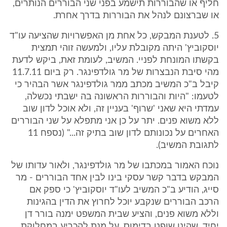
חליף או שהבוררות תישמע בפני שני הבוררים הנותרים,
או שברצונם לנהל את הבוררות בדרך אחרת.
5. לטענת המבקש, כל אחת מן האפשרויות שהציעה עו"ד
יוסקוביץ' היתה מקובלת עליו, ולמעשה זוהי תמצית
בקשתו המונחת לפניי. המשיב, לעומת זאת, ביקש לדעת
מהי סיבת הנבצרות של מר גולדפינגר. רק ביום 11.7.11
קיבל ב"כ המשיב מכתב ממר גולדפינגר אשר הבהיר כי
לטעמו: "היות והבוררות הראשונה בה ישבתי נכשלה,
עמדתי היא שאני 'שרוף' בעניין זה, ולא אוכל לדון שוב
ללא משוא פנים. יתר על כן אני מתפלא על שני הבוררים
האחרים על נכונותם לדון שוב בתיק זה..." (נספח 11
לתגובת המשיב).
נוכח האמור במכתבו של מר גולדפינגר, ולאור עדותו של
המבקש בדבר קשר עסקי בינו לבין אחד הבוררים - מר
סייג, הודיע ב"כ המשיב לעו"ד יוסקוביץ' כי ספק אם
הרכב הבוררים שנקבע יוכל לחרוץ את הדין בהגינות
וללא משוא פנים, והציע שבית המשפט ימנה בורר דן
יחיד, שהינו שופט בדימוס, על מנת להכריע במחלוקת