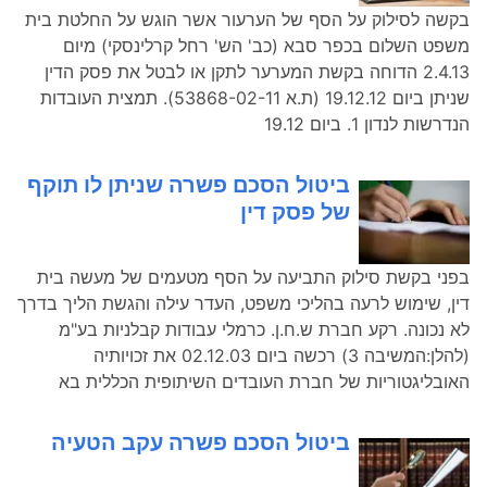
בקשה לסילוק על הסף של הערעור אשר הוגש על החלטת בית
משפט השלום בכפר סבא (כב' הש' רחל קרלינסקי) מיום
2.4.13 הדוחה בקשת המערער לתקן או לבטל את פסק הדין
שניתן ביום 19.12.12 (ת.א 53868-02-11). תמצית העובדות
הנדרשות לנדון 1. ביום 19.12
ביטול הסכם פשרה שניתן לו תוקף
של פסק דין
בפני בקשת סילוק התביעה על הסף מטעמים של מעשה בית
דין, שימוש לרעה בהליכי משפט, העדר עילה והגשת הליך בדרך
לא נכונה. רקע חברת ש.ח.ן. כרמלי עבודות קבלניות בע"מ
(להלן:המשיבה 3) רכשה ביום 02.12.03 את זכויותיה
האובליגטוריות של חברת העובדים השיתופית הכללית בא
ביטול הסכם פשרה עקב הטעיה