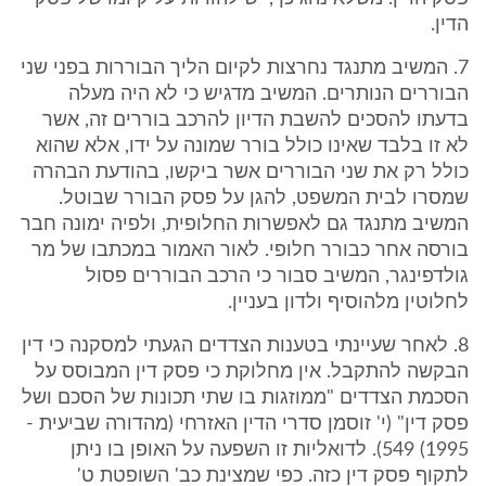
הדין.
7. המשיב מתנגד נחרצות לקיום הליך הבוררות בפני שני
הבוררים הנותרים. המשיב מדגיש כי לא היה מעלה
בדעתו להסכים להשבת הדיון להרכב בוררים זה, אשר
לא זו בלבד שאינו כולל בורר שמונה על ידו, אלא שהוא
כולל רק את שני הבוררים אשר ביקשו, בהודעת הבהרה
שמסרו לבית המשפט, להגן על פסק הבורר שבוטל.
המשיב מתנגד גם לאפשרות החלופית, ולפיה ימונה חבר
בורסה אחר כבורר חלופי. לאור האמור במכתבו של מר
גולדפינגר, המשיב סבור כי הרכב הבוררים פסול
לחלוטין מלהוסיף ולדון בעניין.
8. לאחר שעיינתי בטענות הצדדים הגעתי למסקנה כי דין
הבקשה להתקבל. אין מחלוקת כי פסק דין המבוסס על
הסכמת הצדדים "ממוזגות בו שתי תכונות של הסכם ושל
פסק דין" (י' זוסמן סדרי הדין האזרחי (מהדורה שביעית -
1995) 549). לדואליות זו השפעה על האופן בו ניתן
לתקוף פסק דין כזה. כפי שמצינת כב' השופטת ט'