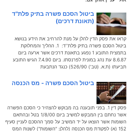
ביטול הסכם פשרה בתיק פלת''ד
(תאונת דרכים)
קראו את פסק הדין להלן על מנת להרחיב את הידע בנושא
ביטול הסכם פשרה בתיק פלת''ד: 1. ההליך והמחלוקת
בתמצית התובע 1 נפגע בתאונת דרכים אשר ארעה ביום
8.6.87 עת נהג במונית לפרנסתו. ביום 7.4.90 הגיש התובע
תביעתו (ת.א. (טב') 526/90) כנגד הנתבעת
ביטול הסכם פשרה - מס הכנסה
פסק דין 1. בפני תובענה בה מבוקש להצהיר כי הסכם הפשרה
אשר נחתם בין המבקש למשיב ביום 1/8/00 בטל ובהתאם
השומות אשר הוצאו על יד המשיב על סמך ההסכם לעניין סעיף
152 (א) לפקודת מס הכנסה (להלן: "השומות") לשנות המס