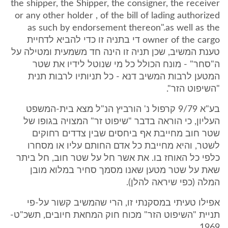
the shipper, the Shipper, the consigner, the receiver
or any other holder , of the bill of lading authorized
as such by endorsement thereon".as well as the
owner of the cargo די בתניה זו כדי להביא לדחיית
טענת המשיב, שכן תניה זו הינה חד משמעית ומטילה על
ה"סחר" - מונח הכולל כל מי שנוטל לידיו את שטר
המטען לרבות המשיב דנא - כל תניותיו לרבות תנית
"השיפוט הזר".
בע"א 9/79 קרפול נ' הורביץ הנ"ל מצא בית-המשפט
העליון, כי הוראה בדבר "שיפוט זר" המצויה בגופו של
שטר חוב מחייבת אף ביחסים שבין צדדים רחוקים
לשטר, והיא מחייבת כל אדם החותם עליו או מסחרו
כלפי כל האוחז בו. את אשר חל על שטר חוב, חל ביתר
שאת על שטר מטען שאנו מסמך סחיר במלוא מובן
המלה (כפי שיראה להלן).
אפילו טעיתי במסקנתי זו, הרי שהמשיב קשור על-פי
תניית "השיפוט הזר" מכוח חוק המחאת חיובים, תשכ"ט-
1969.