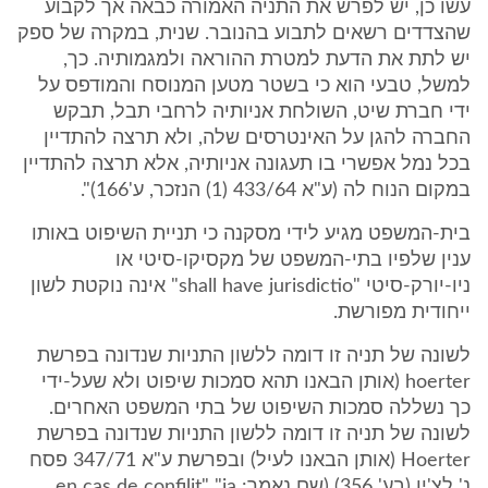
עשו כן, יש לפרש את התניה האמורה כבאה אך לקבוע
שהצדדים רשאים לתבוע בהנובר. שנית, במקרה של ספק
יש לתת את הדעת למטרת ההוראה ולמגמותיה. כך,
למשל, טבעי הוא כי בשטר מטען המנוסח והמודפס על
ידי חברת שיט, השולחת אניותיה לרחבי תבל, תבקש
החברה להגן על האינטרסים שלה, ולא תרצה להתדיין
בכל נמל אפשרי בו תעגונה אניותיה, אלא תרצה להתדיין
במקום הנוח לה (ע"א 433/64 (1) הנזכר, ע'166)".
בית-המשפט מגיע לידי מסקנה כי תניית השיפוט באותו
ענין שלפיו בתי-המשפט של מקסיקו-סיטי או
ניו-יורק-סיטי "shall have jurisdictio" אינה נוקטת לשון
ייחודית מפורשת.
לשונה של תניה זו דומה ללשון התניות שנדונה בפרשת
hoerter (אותן הבאנו תהא סמכות שיפוט ולא שעל-ידי
כך נשללה סמכות השיפוט של בתי המשפט האחרים.
לשונה של תניה זו דומה ללשון התניות שנדונה בפרשת
Hoerter (אותן הבאנו לעיל) ובפרשת ע"א 347/71 פסח
נ' לצ'ין (בע' 356) (שם נאמר: en cas de confilit" "ia