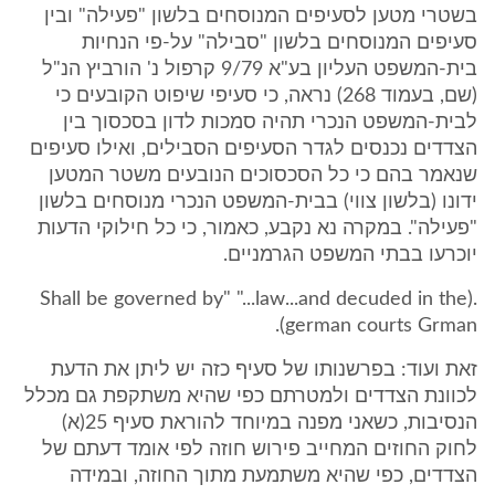
בשטרי מטען לסעיפים המנוסחים בלשון "פעילה" ובין
סעיפים המנוסחים בלשון "סבילה" על-פי הנחיות
בית-המשפט העליון בע"א 9/79 קרפול נ' הורביץ הנ"ל
(שם, בעמוד 268) נראה, כי סעיפי שיפוט הקובעים כי
לבית-המשפט הנכרי תהיה סמכות לדון בסכסוך בין
הצדדים נכנסים לגדר הסעיפים הסבילים, ואילו סעיפים
שנאמר בהם כי כל הסכסוכים הנובעים משטר המטען
ידונו (בלשון צווי) בבית-המשפט הנכרי מנוסחים בלשון
"פעילה". במקרה נא נקבע, כאמור, כי כל חילוקי הדעות
יוכרעו בבתי המשפט הגרמניים.
.(Shall be governed by" "...law...and decuded in the
german courts Grman).
זאת ועוד: בפרשנותו של סעיף כזה יש ליתן את הדעת
לכוונת הצדדים ולמטרתם כפי שהיא משתקפת גם מכלל
הנסיבות, כשאני מפנה במיוחד להוראת סעיף 25(א)
לחוק החוזים המחייב פירוש חוזה לפי אומד דעתם של
הצדדים, כפי שהיא משתמעת מתוך החוזה, ובמידה