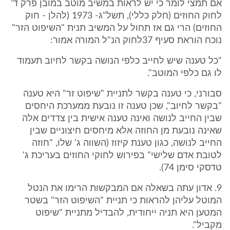
אם תמצי לומר כי יש לראות במשיב מוטב במובן פרק ד'
לחוק החוזים (חלק כללי), תשל"ג- 1973 (להלן - חוק
החוזים) הרי גם אז תחול על המשיב תנית "השיפוט הזר"
נוכח הוראת סעיף 37לחוק הנ"ל המורה אמור:
"כל טענה שיש לחייב כלפי הנושה בקשר לחיוב תעמוד
לו גם כלפי המוטב".
סבורני, כי טענה בקשר לתניית "שיפוט זר" היא טענה
"בקשר לחיוב", שכן טענה זו נובעת ממערכת היחסים
שבין החייב לנושה ואינה טענה אישית בין צדדים אלה
שאינה נובעת מן החוזה אלא מיחסים חיצוניים שבין
החייב לנושה, כגון טענת קיזוז (השווה ג' שלו, "חוזה
לטובת אדם שלישי" בפירוש לחוקי החוזים בעריכת ג'
טדסקי סימן 74).
9. אדון עתה בשאלה אם המבקשות הרימו את הנטל
המוטל עליהן להראות כי תניית "השיפוט הזר" בשטר
המטען היא תניה ייחודית, להבדיל מתניית "שיפוט
מקביל".