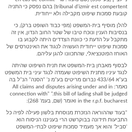
tribunal d'izmir est compertent) בהם נפסק כי התניה
קובעת סמכות שיפוט מקבילה ולא ייחודית.
להלן מוסיף בית-המשפט (מפי כבוד השופט ברק), כי
בנסיבות הענין ונוכח טיבו של שטר החוב הנדון, אין זה
מתקבל על הדעת כי כוונת הצדדים היתה לקבוע בו
סמכות שיפוט ייחודית העשויה לנגוד את האינטרסים של
האוחז הפוטנציאלי, שהתכוונו להגן עליהם.
לבסוף מאבחן בית-המשפט את תנית השיפוט שהיתה
לנגד עיניו מתנית השיפוט שעמדה לנגד עיני בית המשפט
בע"א 433/64 נברום מריטים בע"מ נ' "הסנה" הנ"ל בה
נאמר: All claims and disputes arising under and in
connection with" ".this bill of lading shall be judged
in the r.p.f. bucharest ואומר (שם, בעמ' 268):
"בעוד שההוראה הנזכרת מנוסחת בלשון פעילה לפיה כל
התביעות תידונה בבוקרשט הרי בעניננו הניסוח הוא
'סביל' והוא אך מעמיד סמכות שיפוט לבתי-המשפט