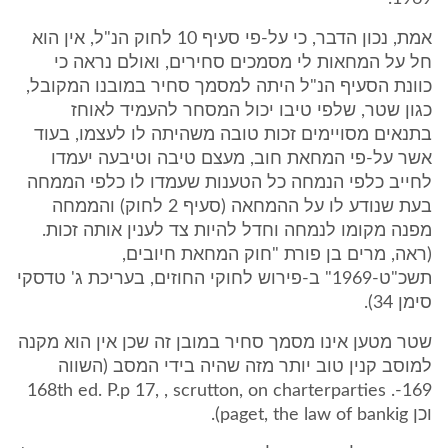
אמת, נכון הדבר, כי על-פי סעיף 10 לחוק הנ"ל, אין הוא
חל על המחאות לי מסמכים סחירים, ואולם נראה כי
כוונת הסעיף הנ"ל היתה למסמך סחיר במובנו המקובל,
כגון שטר, שלפי טיבו יכול המסחר להעמיד לאוחז
בתנאים מסויימים זכות טובה משהיתה לו לעצמו, בעוד
אשר על-פי המחאת חוב, מעצם טיבה וטיבעה יעמדו
לחייב כלפי הנמחה כל הטענות שעמדו לו כלפי הממחה
בעת שנודע לו על ההמחאה (סעיף 2 לחוק) והממחה
מפנה מקומו לנמחה וחדל להיות צד לענין אותה זכות.
(ראה, מרים בן פורת "חוק המחאת חיובים,
תשכ"ט-1969" ב-פירוש לחוקי החוזים, בעריכת ג' טדסקי
סימן 34).
שטר מטען אינו מסמך סחיר במובן זה שכן אין הוא מקנה
למוסב קנין טוב יותר מזה שהיה בידי המסב (השווה
169-. 168th ed. P.p 17, , scrutton, on charterparties
וכן paget, the law of bankig).