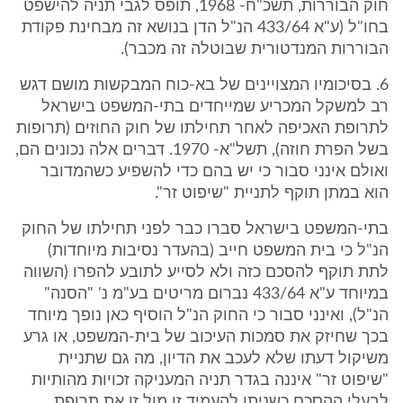
חוק הבוררות, תשכ"ח- 1968, תופס לגבי תניה להישפט
בחו"ל (ע"א 433/64 הנ"ל הדן בנושא זה מבחינת פקודת
הבוררות המנדטורית שבוטלה זה מכבר).
6. בסיכומיו המצויינים של בא-כוח המבקשות מושם דגש
רב למשקל המכריע שמייחדים בתי-המשפט בישראל
לתרופת האכיפה לאחר תחילתו של חוק החוזים (תרופות
בשל הפרת חוזה), תשל"א- 1970. דברים אלה נכונים הם,
ואולם אינני סבור כי יש בהם כדי להשפיע כשהמדובר
הוא במתן תוקף לתניית "שיפוט זר".
בתי-המשפט בישראל סברו כבר לפני תחילתו של החוק
הנ"ל כי בית המשפט חייב (בהעדר נסיבות מיוחדות)
לתת תוקף להסכם כזה ולא לסייע לתובע להפרו (השווה
במיוחד ע"א 433/64 נברום מריטים בע"מ נ' "הסנה"
הנ"ל), ואינני סבור כי החוק הנ"ל הוסיף כאן נופך מיוחד
בכך שחיזק את סמכות העיכוב של בית-המשפט, או גרע
משיקול דעתו שלא לעכב את הדיון, מה גם שתניית
"שיפוט זר" איננה בגדר תניה המעניקה זכויות מהותיות
לבעלי ההסכם כשניתן להעמיד זו מול זו את תרופת