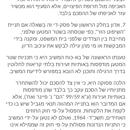
האכיפה מול תרופת הפיצויים, אלא הסעיף הוא מכשיר
עזר לאכיפתו של ההסכם בלבד.
7. אדון בחלק הראשון של פסק-די זה בשאלה אם תניית
"השיפוט הזר", כפי שנוסחה בשטר המטען שלפני,
מחייבת בין הצדדים שלפני בית המשפט, ומקנה בידי
המבקשות או מי מהן עילה לבקש את עיכוב הדיון.
טענתו הראשונה של בא-כוח המשיב היא כי תכניות שטר
המטען מודפסות באותיות זעירות בלתי קריאות לחלוטין
בדרך הרגילה ותוכנן לא הובא במפורש לידיעת המשיב.
הלכה פסוקה היא, כי אין צד להסכם יכול להשתחרר
מתניותיו של הסכם עקב כך בלבד שהן מודפסות
באותיות זעירות (ע"א 99/59 "הם" נ' פיינר ואח'), אלא
אם המדובר הוא בתנייה המהווה תנאי מגביל שיש בו כדי
לקפח את הלקוחות, והפסול על-פי חוק החוזים
האחידים, תשכ"ד- 1964, ואולם לא נטען על-ידי המשיב
כי התניות הנדונות פסולות על-פי חוק זה שממילא אינו