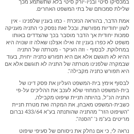
במכסיקו סיטי ובניו-יורק סיטי בלא שתשתמע מכך
שלילת סמכותם של בתי המשפט האחרים.
אמת הדבר, בהוראה הנזכרת - כמו בענין שלפנינו - אין
לשון יחודיות מפורשת, ובכל זאת נפסק כי התניה מעניקה
סמכות יחודית אך הדבר מוסבר בכך שהצדדים באותו
משפט לא כפרו בענין זה ואילו אצלנו שאלה זו שנויה היא
במחלוקת. לבסוף - וזה העיקר - מטרתה של התניה
ההיא לא תוגשם אלא אם היא תפורש כתניה יחוית, בעוד
שבמקרה שלפנינו מטרתה של התניה לא תוגשם אלא אם
היא תפורש כתניה מקבילה".
לבסוף אימץ בית-המשפט העליון את פסק דינו של
בית-המשפט המחוזי שלא לעכב את ההליכים על-פי
התניה הנ"ל, בהיותה תניית שיפוט מקבילה,
כשבית-המשפט מאבחן, את המקרה ואת מטרת תניית
"השיפוט הזר" מהתניה שהותנתה בע"א 433/64 נברום
מריטים בע"מ נ' "הסנה".
נראה לי, כי אם נחלק את ניסוחם של סעיפי שיפוט