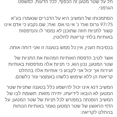
חל על שטר מטען זה הכפוף, לכל הדעות, למשפט
הגרמני.
הסתמכותו של המשיב היא על הדברים שנאמרו בע"א
97/75 גרוס ואח' נ' אי.טי.אס. ואח', שם נקבע כי אדם אינו
קשור לתניות חוזה שתוכנן לא נמסר לו והנדפסות
באותיות בלתי קריאות לחלוטין.
בנסיבות הענין, אין כל ממש בטענה זו ואני דוחה אותה.
אשר לטיב הדפסת האותיות המהוות את התניות של
שטר המטען, נכון הוא, כי תניות אלה מודפסות באותיות
זעירות אך יכול אני לקבוע כי אותיות אלה בהחלט
קריאות הן ללא שימוש כלשהו באמצעי עזר כלשהם.
המשיב דנא אינו יכול להישמע כלל בטענה שתניות שטר
המטען לא הובאו לידיעתו. יתירה מזאת: תשומת לבו של
המשיב הופנתה במפורש לכל תניות של שטר המטען. על
הדף הראשון של שטר המטען נאמר באותיות הנוחות
בהחלט לקריאה: