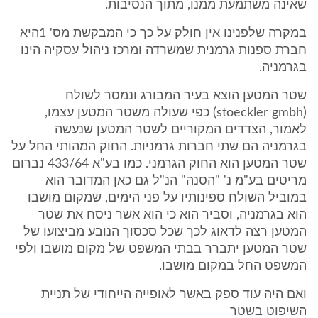
שאינה משתמעת ממנו, מתוך הנסיבות.
במקרה שלפנינו אין חולק על כך כי המבקשת מס' 1היא
חברת ספנות גרמנית שמשרדה ומרכז ניהול עסקיה הינו
בגרמניה.
שטר המטען הוצא בעיר המבורג ונמסר לשולח
(stoeckler gmbh) כפי שעולה משטר המטען עצמו,
לאמור, הצדדים המקוריים לשטר המטען שנעשה
בגרמניה הם שתי חברות גרמניות. החוק המהותי החל על
שטר המטען הוא החוק הגרמני. כמו בע"א 433/64 נברום
מריטים בע"מ נ' "הסנה" הנ"ל גם כאן המדובר הוא
במוביל השולח ספינותיו על פני הימים, שמקום מושבו
הוא בגרמניה, וסביר הוא כי הוא אשר ניסח את שטר
המטען רצה לדאוג לכך שכל סכסוך הנובע מביצועו של
שטר המטען יתברר בבתי המשפט של מקום מושבו ולפי
המשפט החל במקום מושבו.
ואם היה עוד ספק באשר לאופייה הייחודי של תניית
השיפוט בשטר