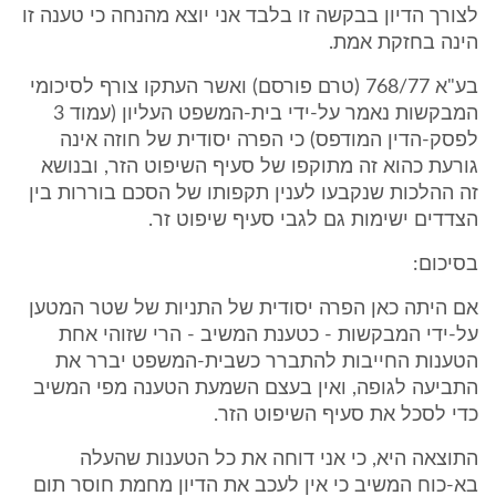
לצורך הדיון בבקשה זו בלבד אני יוצא מהנחה כי טענה זו
הינה בחזקת אמת.
בע"א 768/77 (טרם פורסם) ואשר העתקו צורף לסיכומי
המבקשות נאמר על-ידי בית-המשפט העליון (עמוד 3
לפסק-הדין המודפס) כי הפרה יסודית של חוזה אינה
גורעת כהוא זה מתוקפו של סעיף השיפוט הזר, ובנושא
זה ההלכות שנקבעו לענין תקפותו של הסכם בוררות בין
הצדדים ישימות גם לגבי סעיף שיפוט זר.
בסיכום:
אם היתה כאן הפרה יסודית של התניות של שטר המטען
על-ידי המבקשות - כטענת המשיב - הרי שזוהי אחת
הטענות החייבות להתברר כשבית-המשפט יברר את
התביעה לגופה, ואין בעצם השמעת הטענה מפי המשיב
כדי לסכל את סעיף השיפוט הזר.
התוצאה היא, כי אני דוחה את כל הטענות שהעלה
בא-כוח המשיב כי אין לעכב את הדיון מחמת חוסר תום