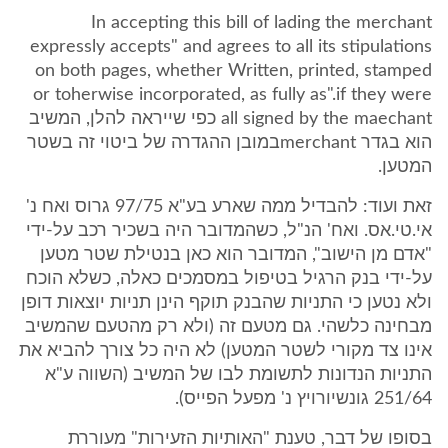
In accepting this bill of lading the merchant
expressly accepts" and agrees to all its stipulations
on both pages, whether Written, printed, stamped
or toherwise incorporated, as fully as".if they were
all signed by the maechant כפי שייראה להלן, המשיב
הוא בגדר merchantבמובן ההגדרה של ביטוי זה בשטר
המטען.
זאת ועוד: להבדיל ממה שארע בע"א 97/75 גרוס ואח נ'
אי.טי.אס. ואח' הנ"ל, כשהמדובר היה בשכיר רכב על-ידי
"אדם מן הישוב", המדובר הוא כאן בנטילת שטר מטען
על-ידי בנק הרגיל בטיפול במסמכים כאלה, כשלא הוכח
ולא נטען כי התניות שהבנק תוקף הינן תניות יוצאות דופן
מבחינה כלשהי. גם מטעם זה (ולא רק מהטעם שהמשיב
אינו צד מקורי לשטר המטען) לא היה כל צורך להביא את
התניות הנדונות לתשומת לבו של המשיב (השווה ע"א
251/64 גונשיורויץ נ' מפעל הפייס).
בסופו של דבר, טענת "האותיות הזעירות" מעוררת