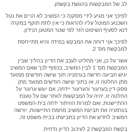
לב של המבקשות בהגשת בקשתן.
לפיכך אני מגיע לידי מסקנה כי המשיב לא הרים את נטל
השכנוע המוטל עליו להראות כי אין לתת תוקף במקרה
דנא לסעיף השיפוט הזר לפי שטר המטען הנידון.
לפיכך אני דוחה את המבקש במידה והיא מתייחסת
למבקשת מס' 2.
אשר על כן, אני מחליט לעכב את הדיון בהליך שבין
המבקשת מס' 1 לבין המשיב, בכפוף לכך שאם המשיב
יגיש תביעה חדשה בגרמניה תוך שישה חודשים ממועד
מתן החלטה זו, או בתוך שישה חודשים ממועד מתן
פסק-דין בערעור והערעור יידחה, אם יוגש ערעור על
החלטה זו, יהיה על המבקשות לוותר שם על טענת
ההתיישנות, ואם למרות הוויתור ידחה בית-המשפט
בגרמניה את תביעת המשיב מחמת התיישנות, יורשה
המשיב לחדש את הדיון בתביעתו בבית-משפט זה.
בקשת המבקשת 2 לעיכוב הדיון נדחית.