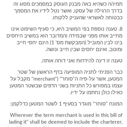
תמיהה כשהיא באה מבנק העוסק במסמכים מסוג זה
בדרך הרגילה של עסקו, ואשר נטל לידיו את המסמך
כבטוחה לאשראי שהעניק ללקוחו.
8. טענה נוספת בפי המשיב היא, כי סעיף השיפוט אינו
מחייב אותו מפני שבמידה והמדובר הוא במשיב היחסים
בינו לבין המוביל (המבקשת מס' 1) הינם יחסי חייב
ומוטב, ואינם יחסים שבין חייב ונושה.
טענה זו דינה להידחות ואני דוחה אותה.
כבר הפניתי לתניה המופיעה בדף הראשון של שטר
המטען, אשר על-פיה ה"סוחר" ("merchant" מקבל על
עצמו במפורש כל התניות בשני הדפים שבשטר המטען
כאילו כולן נחתמו על ידיו.
המונח "סוחר" מוגדר בסעיף 1 לשטר המטען כדלקמן:
Wherever the term merchant is used in this bill of
lading it" shall be deemed to include the charterer,