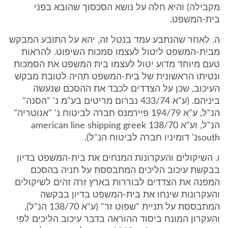
מקבילה) והיא חלה על נושא הסכסוך שהובא בפני
בית-המשפט.
ה. לאחר שהנתבע עמד בנטל זה, יהא על התובע המבקש
מבית-המשפט ליטול לעצמו סמכות השיפוט. להראות
טעם מיוחד מדוע יטול לעצמו בית המשפט את הסמכות
ונטיתו הראשונית של בית-המשפט תהיה לטובת מבקש
העיכוב, שכן על הצדדים לכבד את ההסכם שנעשה
ביניהם. (ע"א 433/74 נברום מריטים בע"מ נ' "הסנה"
הנ"ל, ע"א 194/79 פיירמנס חברה לביטוח נ' "אנוטריה"
הנ"ל, וע"א 138/70 american line shipping greek
southנ' דומיניו חברה לביטוח הנ"ל).
ו. השיקולים והעקרונות המנחים את בית-המשפט בדיון
בבקשת עיכוב הליכים המתבססת על תניה בהסכם
המפנה את הצדדים לבוררות בארץ זרה זהים לשיקולים
והעקרונות שינחו את בית-המשפט בדיון בבקשה
המתבססת על תניית "שפוט זר" (ע"א 138/70 הנ"ל),
והעקרון המונח ביסוד ההוראה בדבר עיכוב הליכים לפי