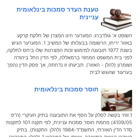
טענת העדר סמכות בינלאומית
עניינית
השופט א' גולדברג: המערער הינו המצרן של חלקת קרקע
באזור יריחו, הרשומה בבעלותו של המשיב 1. המערער הגיש
בשנת 1977 תובענה למימוש זכות המצרנות שלו ביחס לחלקה,
לפני בית המשפט המחוזי ברמאללה, לפי הדין החל ביהודה
ושומרון (להלן - האזור). תביעתו זו נדחתה, אך פסק הדין נהפך
בערעור שהוגש לבית
חוסר סמכות בינלאומית
1.זוהי בקשה לסלק על הסף את התובענה בתיק העיקרי (ה"פ
4109/05) מחמת חוסר סמכות עניינית, לפי תקנה 101 לתקנות
סדר הדין האזרחי, התשמ"ד-1984 (להלן: התקנות). בתיק