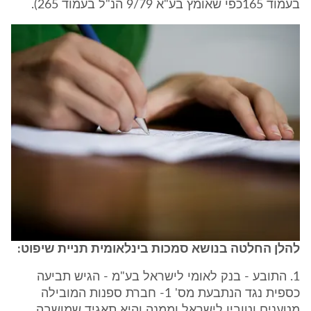
בעמוד 165כפי שאומץ בע"א 9/79 הנ"ל בעמוד 265).
להלן החלטה בנושא סמכות בינלאומית תניית שיפוט:
1. התובע - בנק לאומי לישראל בע"מ - הגיש תביעה
כספית נגד הנתבעת מס' 1- חברת ספנות המובילה
מטענים וטובין לישראל וממנה והיא תאגיד שמושבה