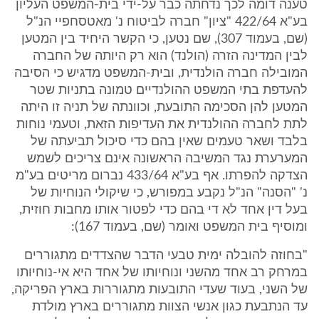
טענה דומה לכך נדחתה כבר על-ידי בית-המשפט העליון
בע"א 422/64 "ציון" חברה לביטוח נ' מאטסחפיי הנ"ל
(שם, בעמוד 307), שם נטען, כי הקשר היחיד בין המטען
לבין המדינה הזרה (הולנד) הוא רק היותה של החברה
המובילה חברה הולנדית, ובית-המשפט מדגיש כי הסיבה
להעדפת בתי המשפט ההולנדיים טמונה בתניות שטר
המטען להן הסכימה התובעת, וכוונתה של תניה זו היתה
לתת לחברה ההולנדית את העדיפות הזאת, וטעמי נוחות
בלבד ושאר טעמים שאין בהם כדי סיכול תביעתה של
המערערת נגד המשיבה הראשונה אינם צריכים לשמש
הצדקה להפרתו. אף בע"א 433/64 נברום מריטים בע"מ
נ' "הסנה" הנ"ל נקבע במפורש, כי שיקולי הנוחיות של
בעל דין אחד לא די בהם כדי לפטור אותו מחבות חוזית,
ומוסיף בית המשפט ואומר (שם, בעמוד 167):
"בחוזה להובלה ימית טבעי הדבר שהצדדים מתגוררים
במרחק רב אחד מהשני ונוחיותו של אחד היא אי-נוחיותו
של השני, בעוד שעדי התובעות מתגוררות בארץ הפריקה,
עד הנתבעת כגון אנשי הצוות מתגוררים בארץ מולדת