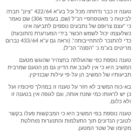
טענה זו כבר נדחתה מכל וכל בע"א 422/64 "ציון" חברה
לביטוח נ' מאטסחפיי הנ"ל (שם, בעמוד 306) שם נאמר
כי "עצם צרופם של נתבעים נוספים לתביעה אינו
כשלעצמו יכול לשמש הכשר בידי המערערת (התובעת)
כדי להתנכר להתחייבותה". (וראה גם ע"א 433/64 נברום
מריטים בע"מ נ' "הסנה" הנ"ל).
טענה נוספת כפי שהועלתה בתצהיר שהוגש מטעם
המשיב היא כי אין לעכב את הדיון גם מן הטעם שמרבית
תביעותיו של המשיב הן על-פי עילות שבנזיקין.
בא-כוח המשיב לא חזר על טענה זו במהלך סיכומיו ועל
כן יש לראותו כמי שזנח אותה, וגם לגופה אין בטענה זו
ולא כלום.
טענה נוספת בפי המשיב היא כי המבקשות פעלו בקשר
לטובין הנדונים תוך התעלמות והתנערות מוחלטת
מקיומו של שטר המטען.