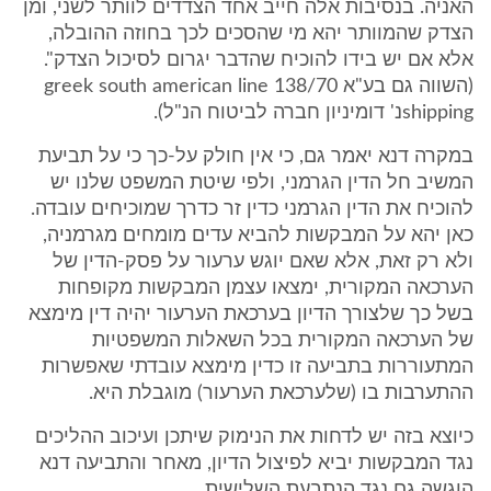
האניה. בנסיבות אלה חייב אחד הצדדים לוותר לשני, ומן
הצדק שהמוותר יהא מי שהסכים לכך בחוזה ההובלה,
אלא אם יש בידו להוכיח שהדבר יגרום לסיכול הצדק".
(השווה גם בע"א 138/70 greek south american line
shippingנ' דומיניון חברה לביטוח הנ"ל).
במקרה דנא יאמר גם, כי אין חולק על-כך כי על תביעת
המשיב חל הדין הגרמני, ולפי שיטת המשפט שלנו יש
להוכיח את הדין הגרמני כדין זר כדרך שמוכיחים עובדה.
כאן יהא על המבקשות להביא עדים מומחים מגרמניה,
ולא רק זאת, אלא שאם יוגש ערעור על פסק-הדין של
הערכאה המקורית, ימצאו עצמן המבקשות מקופחות
בשל כך שלצורך הדיון בערכאת הערעור יהיה דין מימצא
של הערכאה המקורית בכל השאלות המשפטיות
המתעוררות בתביעה זו כדין מימצא עובדתי שאפשרות
ההתערבות בו (שלערכאת הערעור) מוגבלת היא.
כיוצא בזה יש לדחות את הנימוק שיתכן ועיכוב ההליכים
נגד המבקשות יביא לפיצול הדיון, מאחר והתביעה דנא
הוגשה גם נגד הנתבעת השלישית.