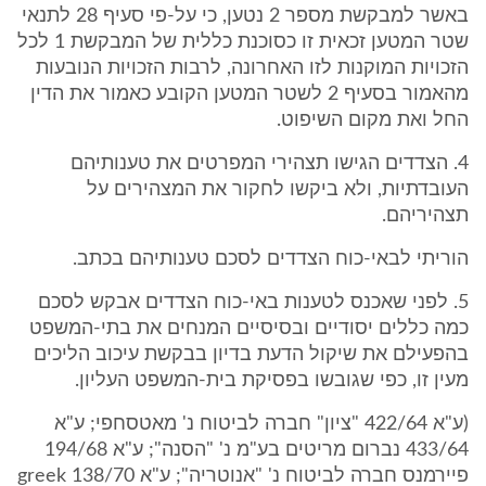
באשר למבקשת מספר 2 נטען, כי על-פי סעיף 28 לתנאי
שטר המטען זכאית זו כסוכנת כללית של המבקשת 1 לכל
הזכויות המוקנות לזו האחרונה, לרבות הזכויות הנובעות
מהאמור בסעיף 2 לשטר המטען הקובע כאמור את הדין
החל ואת מקום השיפוט.
4. הצדדים הגישו תצהירי המפרטים את טענותיהם
העובדתיות, ולא ביקשו לחקור את המצהירים על
תצהיריהם.
הוריתי לבאי-כוח הצדדים לסכם טענותיהם בכתב.
5. לפני שאכנס לטענות באי-כוח הצדדים אבקש לסכם
כמה כללים יסודיים ובסיסיים המנחים את בתי-המשפט
בהפעילם את שיקול הדעת בדיון בבקשת עיכוב הליכים
מעין זו, כפי שגובשו בפסיקת בית-המשפט העליון.
(ע"א 422/64 "ציון" חברה לביטוח נ' מאטסחפי; ע"א
433/64 נברום מריטים בע"מ נ' "הסנה"; ע"א 194/68
פיירמנס חברה לביטוח נ' "אנוטריה"; ע"א 138/70 greek