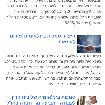
המבקשת, היא הנתבעת מס' 2 בתיק העיקרי, וזאת מהנימוק
המרכזי של היעדר סמכות בינלאומית לבית הדין לעבודה בתל
אביב לדון בתביעה. 2. הרקע לסכסוך בין הצדדים ותיאור
העובדות הרלוונטיות, אשר הוכחו רק לכאורה, במסגרת ההליך
הזמני (בש"א 5395/00
היעדר סמכות בינלאומית 'פורום
לא נאות'
בקשת הנתבע לסילוק התביעה על הסף מחמת היעדר סמכות
בינלאומית והיות בית דין זה 'פורום לא נאות' לדון בתביעה. רקע
עובדתי והשתלשלות העניינים בהליך התובע, אזרח ותושב
ישראל, עבד כמנהל לוגיסטיקה ברפובליקת אנגולה באפריקה,
עובר להתקשרותו עם הנתבע בחודש 09/2011. הנתבע, אזרח
ארצות הברית, תושב ניו ג'רזי, הינו
סמכות בינלאומית של בית הדין
לעבודה - תביעה נגד חברה בחו"ל